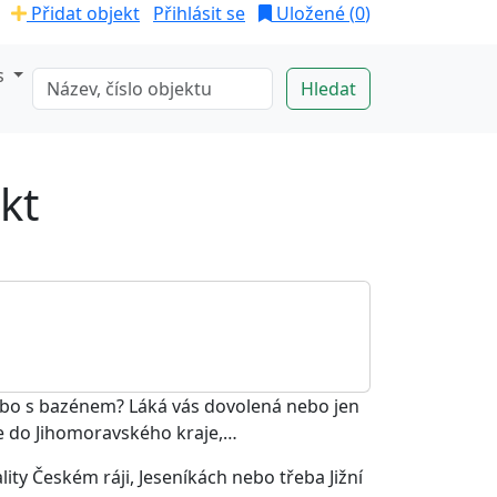
Přidat objekt
Přihlásit se
Uložené (
0
)
s
ekt
ebo s bazénem? Láká vás dovolená nebo jen
se do Jihomoravského kraje,…
lity Českém ráji, Jeseníkách nebo třeba Jižní