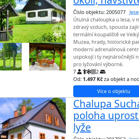
Číslo objektu: 2005077
Jese
Útulná chaloupka u lesa, v 
zdravý vzduch, spousta zají
termální koupaliště ve Velký
Muzea, hrady, historické pam
moderní adrenalinová centra
uspokojí i ty nejnáročnější 
pro lyžování výborné.
7
2
Od:
1.497 Kč
za objekt a no
Více o objektu
Chalupa Suchá
poloha uprostř
lyže