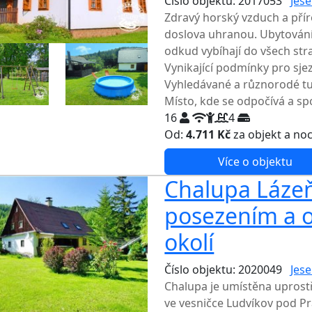
Číslo objektu: 2017053
Jese
Zdravý horský vzduch a přír
doslova uhranou. Ubytování
odkud vybíhají do všech stra
Vynikající podmínky pro sje
Vyhledávané a různorodé turi
Místo, kde se odpočívá a spo
16
4
Od:
4.711 Kč
za objekt a no
Více o objektu
Chalupa Lázeň
posezením a oh
okolí
Číslo objektu: 2020049
Jese
Chalupa je umístěna uprost
ve vesničce Ludvíkov pod Pr