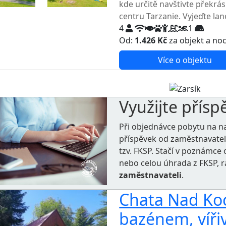
kde určitě navštivte překrá
centru Tarzanie. Vyjeďte lan
4
1
Od:
1.426 Kč
za objekt a no
Více o objektu
Využijte přísp
Při objednávce pobytu na n
příspěvek od zaměstnavate
tzv. FKSP. Stačí v poznámc
nebo celou úhrada z FKSP, 
zaměstnavateli
.
Chata Nad Koc
bazénem, vířiv