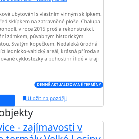
kové ubytování s vlastním vinným sklípkem.
ed sklípkem na zatravněné ploše. Chalupa
hodlí, v roce 2015 prošla rekonstrukcí.
yšní zámkem, půvabným historickým
ntou, Svatým kopečkem. Nedaleká úrodná
ící lednicko-valtický areál, krásná příroda s
vané cyklostezky a pohostinní lidé v kraji
Í CENA NA TRHU
DENNĚ AKTUALIZOVANÉ TERMÍNY
Uložit na později
 objekty
ice - zajímavosti v
te termály Velké Losiny