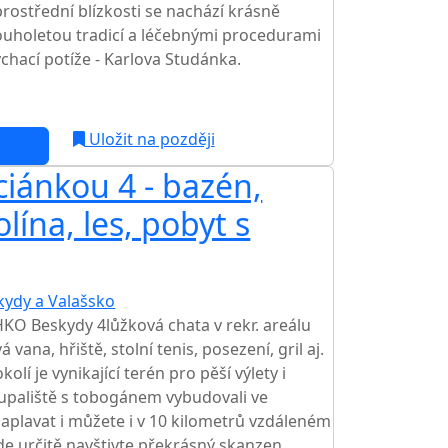
ostřední blízkosti se nachází krásně
ouholetou tradicí a léčebnými procedurami
hací potíže - Karlova Studánka.
c
Uložit na později
iánkou 4 - bazén,
AKCE
lína, les, pobyt s
kydy a Valašsko
KO Beskydy 4lůžková chata v rekr. areálu
á vana, hřiště, stolní tenis, posezení, gril aj.
olí je vynikající terén pro pěší výlety i
oupaliště s tobogánem vybudovali ve
aplavat i můžete i v 10 kilometrů vzdáleném
 určitě navštivte překrásný skanzen.