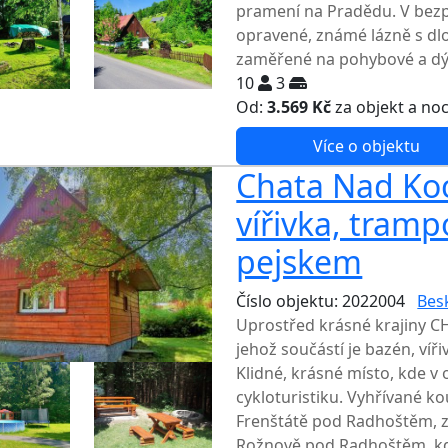
pramení na Pradědu. V bezpr
opravené, známé lázně s dl
zaměřené na pohybové a dýc
10
3
Od:
3.569 Kč
za objekt a no
Více o objektu
Chata Nad Koc
vířivka, trampo
pejskem
Číslo objektu: 2022004
Bes
Uprostřed krásné krajiny CH
jehož součástí je bazén, vířiv
Klidné, krásné místo, kde v ok
cykloturistiku. Vyhřívané k
Frenštátě pod Radhoštěm, z
Rožnově pod Radhoštěm, kde