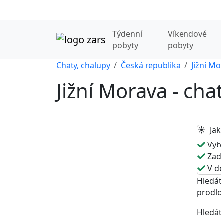
Týdenní
Víkendové
pobyty
pobyty
Chaty, chalupy
Česká republika
Jižní M
Jižní Morava - chat
☀️ Jak
Vybe
Zade
V de
Hledát
prodlo
Hledát