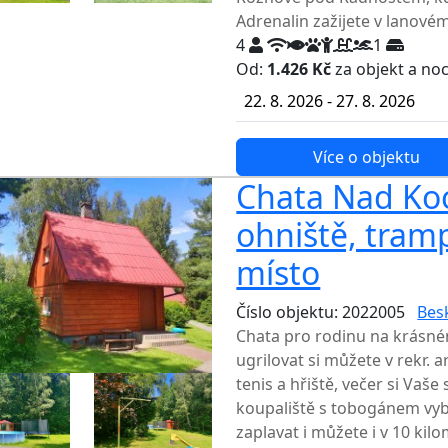
Adrenalin zažijete v lanovém
4
1
Od:
1.426 Kč
za objekt a no
22. 8. 2026 - 27. 8. 2026
Více o objektu
Chata Nad Koci
ohniště, tramp
místo
Číslo objektu: 2022005
Bes
Chata pro rodinu na krásn
ugrilovat si můžete v rekr. a
tenis a hřiště, večer si Vaše
koupaliště s tobogánem vyb
zaplavat i můžete i v 10 k