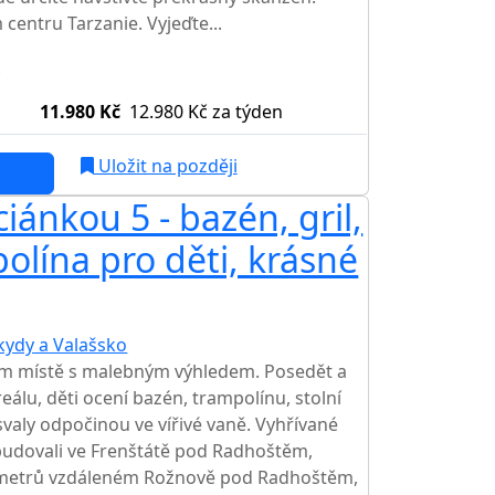
 centru Tarzanie. Vyjeďte...
c
11.980 Kč
12.980 Kč
za týden
Uložit na později
ánkou 5 - bazén, gril,
olína pro děti, krásné
kydy a Valašsko
ém místě s malebným výhledem. Posedět a
reálu, děti ocení bazén, trampolínu, stolní
 svaly odpočinou ve vířivé vaně. Vyhřívané
udovali ve Frenštátě pod Radhoštěm,
ilometrů vzdáleném Rožnově pod Radhoštěm,