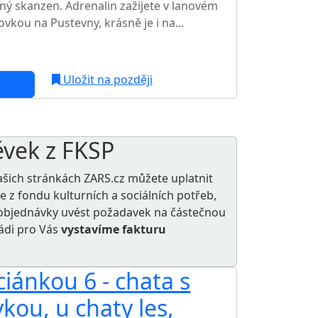
sný skanzen. Adrenalin zažijete v lanovém
ovkou na Pustevny, krásně je i na...
c
Uložit na později
ěvek z FKSP
ašich stránkách ZARS.cz můžete uplatnit
le z
fondu kulturních a sociálních potřeb
,
e objednávky uvést požadavek na částečnou
rádi pro Vás
vystavíme fakturu
iánkou 6 - chata s
AKCE
kou, u chaty les,