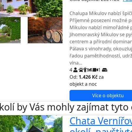
TOP HODNOCENÍ
Chalupa Mikulov nabízí špič
Příjemné posezení možné př
Mikulov nabízí mimořádné po
Jihomoravský Mikulov se p
centrem a přírodní domina
Pálava s vinohrady, okouzluj
řadou pamětihodností, udržo
vína...
4
1
Od:
1.426 Kč
za
NEJNIŽŠ
objekt a noc
Více o objektu
kolí by Vás mohly zajímat tyto
Chata Vernířov
okolí, navštiv