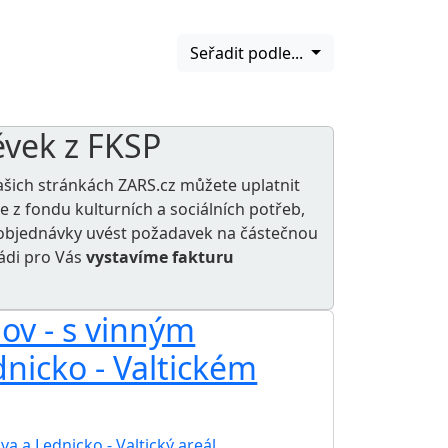
Seřadit podle...
ěvek z FKSP
ašich stránkách ZARS.cz můžete uplatnit
le z
fondu kulturních a sociálních potřeb
,
e objednávky uvést požadavek na částečnou
rádi pro Vás
vystavíme fakturu
ov - s vinným
dnicko - Valtickém
va a Lednicko - Valtický areál