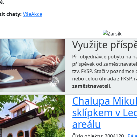
ě.
it chaty:
Vše
Akce
Využijte přísp
Při objednávce pobytu na n
příspěvek od zaměstnavate
tzv. FKSP. Stačí v poznámc
nebo celou úhrada z FKSP, 
zaměstnavateli
.
Chalupa Mikul
sklípkem v Le
areálu
Číslo objektu: 2004120
Pála