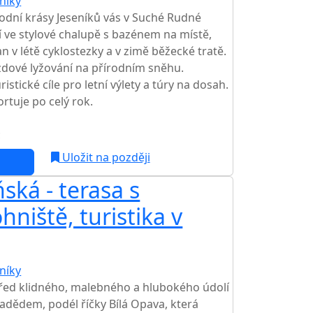
níky
odní krásy Jeseníků vás v Suché Rudné
 ve stylové chalupě s bazénem na místě,
n v létě cyklostezky a v zimě běžecké tratě.
zdové lyžování na přírodním sněhu.
stické cíle pro letní výlety a túry na dosah.
rtuje po celý rok.
c
Uložit na později
ská - terasa s
niště, turistika v
níky
řed klidného, malebného a hlubokého údolí
adědem, podél říčky Bílá Opava, která