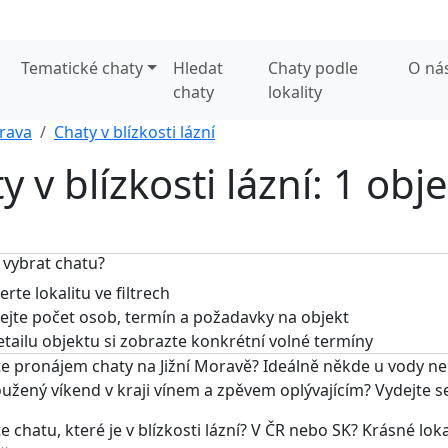
Tematické chaty
Hledat
Chaty podle
O ná
chaty
lokality
orava
Chaty v blízkosti lázní
y v blízkosti lázní: 1 obj
 vybrat chatu?
rte lokalitu ve filtrech
jte počet osob, termín a požadavky na objekt
tailu objektu si zobrazte konkrétní volné termíny
e pronájem chaty na Jižní Moravě? Ideálně někde u vody n
užený víkend v kraji vínem a zpěvem oplývajícím? Vydejte 
e chatu, které je v blízkosti lázní? V ČR nebo SK? Krásné loka