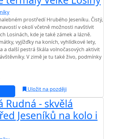
níky
TOP HODNOCENÍ
malebném prostředí Hrubého Jeseníku. Čistý,
mavostí v okolí včetně možnosti navštívit
ch Losinách, kde je také zámek a lázně.
átky, vyjížďky na koních, vyhlídkové lety,
 a další pestrá škála volnočasových aktivit
návštěvníky. V zimě je tu také živo, podmínky
c
Uložit na později
 Rudná - skvělá
ed Jeseníků na kolo i