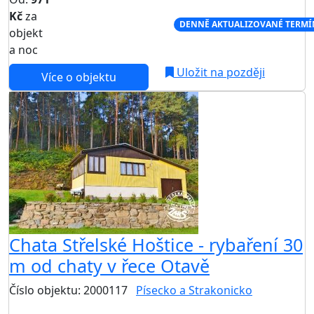
Kč
za
NEJNIŽŠÍ CENA NA TRHU
DENNĚ AKTUALIZOVANÉ TERMÍ
objekt
a noc
Uložit na později
Více o objektu
AKCE
Chata Střelské Hoštice - rybaření 30
m od chaty v řece Otavě
Číslo objektu: 2000117
Písecko a Strakonicko
TOP HODNOCENÍ