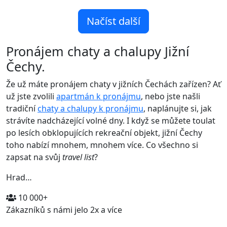
Načíst další
Pronájem chaty a chalupy Jižní
Čechy.
Že už máte pronájem chaty v jižních Čechách zařízen? Ať
už jste zvolili
apartmán k pronájmu
, nebo jste našli
tradiční
chaty a chalupy k pronájmu
, naplánujte si, jak
strávíte nadcházející volné dny. I když se můžete toulat
po lesích obklopujících rekreační objekt, jižní Čechy
toho nabízí mnohem, mnohem více. Co všechno si
zapsat na svůj
travel list
?
Hrad…
10 000+
Zákazníků s námi jelo 2x a více