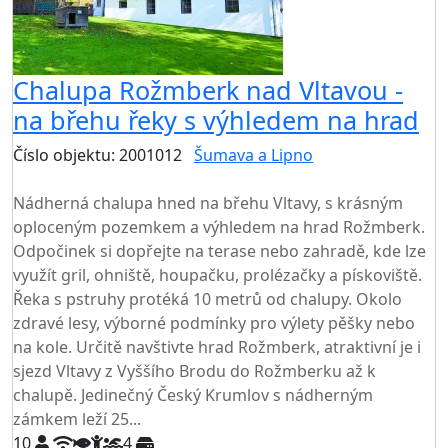
Chalupa Rožmberk nad Vltavou -
na břehu řeky s výhledem na hrad
Číslo objektu: 2001012
Šumava a Lipno
TOP HODNOCENÍ
Nádherná chalupa hned na břehu Vltavy, s krásným
oploceným pozemkem a výhledem na hrad Rožmberk.
Odpočinek si dopřejte na terase nebo zahradě, kde lze
využít gril, ohniště, houpačku, prolézačky a pískoviště.
Řeka s pstruhy protéká 10 metrů od chalupy. Okolo
zdravé lesy, výborné podmínky pro výlety pěšky nebo
na kole. Určitě navštivte hrad Rožmberk, atraktivní je i
sjezd Vltavy z Vyššího Brodu do Rožmberku až k
chalupě. Jedinečný Český Krumlov s nádherným
zámkem leží 25...
10
4