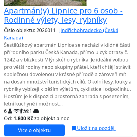
Apartmán(y) Lipnice pro 6 osob -
Rodinné výlety, lesy, rybníky
Číslo objektu: 2026011
Jindřichohradecko (Česká
Kanada)
Šestilůžkový apartmán Lipnice se nachází v klidné části
přírodního parku Česká Kanada, přímo u cyklotrasy č.
1242 a v blízkosti Mlýnského rybníka. Je ideální volbou
pro větší rodiny nebo skupiny přátel, kteří chtějí strávit
společnou dovolenou v krásné přírodě a zároveň mít
na dosah množství turistických cílů. Okolní lesy, louky a
rybníky vybízejí k pěším výletům, cyklistice i odpočinku.
Hostům je k dispozici prostorná zahrada s posezením,
letní kuchyně i možnost...
6
1
Od:
1.800 Kč
za objekt a noc
NEJNIŽŠÍ CENA NA TRHU
Uložit na později
Více o objektu