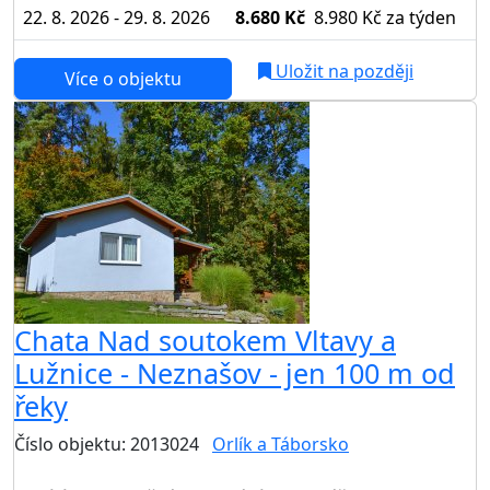
22. 8. 2026 - 29. 8. 2026
8.680 Kč
8.980 Kč
za týden
Uložit na později
Více o objektu
Chata Nad soutokem Vltavy a
Lužnice - Neznašov - jen 100 m od
řeky
Číslo objektu: 2013024
Orlík a Táborsko
TOP HODNOCENÍ