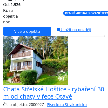
Od:
1.926
Kč
za
NEJNIŽŠÍ CENA NA TRHU
DENNĚ AKTUALIZOVANÉ TER
objekt a
noc
Uložit na později
Více o objektu
Chata Střelské Hoštice - rybaření 30
m od chaty v řece Otavě
Číslo objektu: 2000027
Písecko a Strakonicko