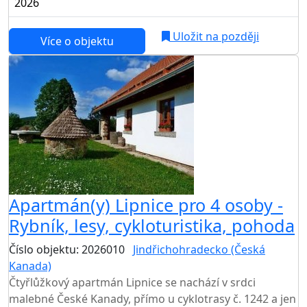
2026
Uložit na později
Více o objektu
Apartmán(y) Lipnice pro 4 osoby -
Rybník, lesy, cykloturistika, pohoda
Číslo objektu: 2026010
Jindřichohradecko (Česká
Kanada)
Čtyřlůžkový apartmán Lipnice se nachází v srdci
malebné České Kanady, přímo u cyklotrasy č. 1242 a jen