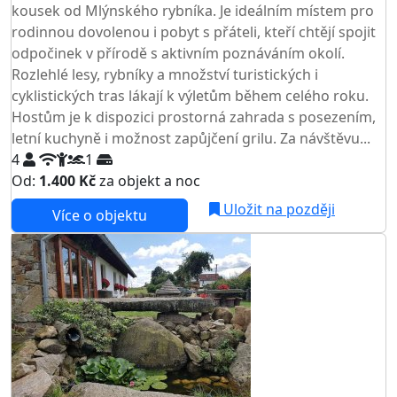
kousek od Mlýnského rybníka. Je ideálním místem pro
rodinnou dovolenou i pobyt s přáteli, kteří chtějí spojit
odpočinek v přírodě s aktivním poznáváním okolí.
Rozlehlé lesy, rybníky a množství turistických i
cyklistických tras lákají k výletům během celého roku.
Hostům je k dispozici prostorná zahrada s posezením,
letní kuchyně i možnost zapůjčení grilu. Za návštěvu...
4
1
Od:
1.400 Kč
za objekt a noc
NEJNIŽŠÍ CENA NA TRHU
Uložit na později
Více o objektu