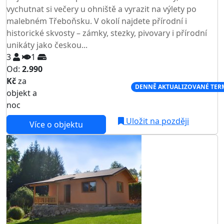
vychutnat si večery u ohniště a vyrazit na výlety po
malebném Třeboňsku. V okolí najdete přírodní i
historické skvosty – zámky, stezky, pivovary i přírodní
unikáty jako českou...
3
1
Od:
2.990
Kč
za
NEJNIŽŠÍ CENA NA TRHU
DENNĚ AKTUALIZOVANÉ TER
objekt a
noc
Uložit na později
Více o objektu