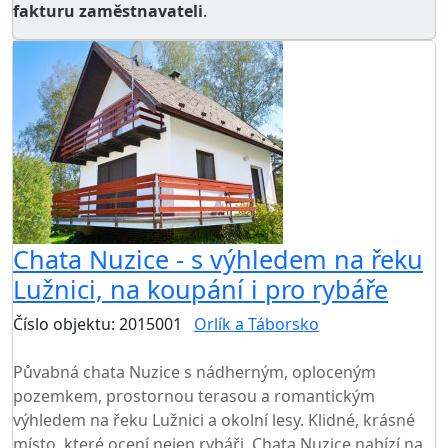
fakturu zaměstnavateli
.
Chata Nuzice - s výhledem na řeku
Lužnici, na koupání i pro rybáře
Číslo objektu: 2015001
Orlík a Táborsko
TOP HODNOCENÍ
Půvabná chata Nuzice s nádherným, oploceným
pozemkem, prostornou terasou a romantickým
výhledem na řeku Lužnici a okolní lesy. Klidné, krásné
místo, které ocení nejen rybáři. Chata Nuzice nabízí na