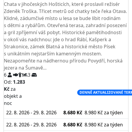
Chata v jihočeských Hošticích, které proslavil režisér
Zdeněk Troška. Třicet metrů od chatky teče řeka Otava.
Klidné, zádumčivé místo u lesa se bude líbit rodinám
s dětmi a rybářům. Otevřená terasa, zahradní posezení
a gril zpříjemní váš pobyt. Historické pamětihodnosti
v okolí vás nadchnou: jde o hrad Rábí, Kašperk a
Strakonice, zámek Blatná a historické město Písek
s unikátním nejstarším kamenným mostem.
Nezapomeňte na nádhernou přírodu Povydří, horská
jezera na Šumavě...
6
3
Od:
1.283
Kč
za
NEJNIŽŠÍ CENA NA TRHU
DENNĚ AKTUALIZOVANÉ TER
objekt a
noc
22. 8. 2026 - 29. 8. 2026
8.680 Kč
8.980 Kč
za týden
22. 8. 2026 - 29. 8. 2026
8.680 Kč
8.980 Kč
za týden