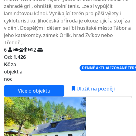
zahradě gril, ohniště, stolní tenis. Lze si vypůjčit
laminátovou kánoi. Vynikající terén pro pěší výlety i
cykloturistiku. Jihočeská příroda je okouzlující a stojí za
vidění. Dospělým i dětem se líbí husitské město Tábor a
jeho katakomby, zámek Orlík, hrad Zvíkov nebo
Třeboň,...
6
2
Od:
1.426
Kč
za
NEJNIŽŠÍ CENA NA TRHU
DENNĚ AKTUALIZOVANÉ TER
objekt a
noc
Uložit na později
Více o objektu