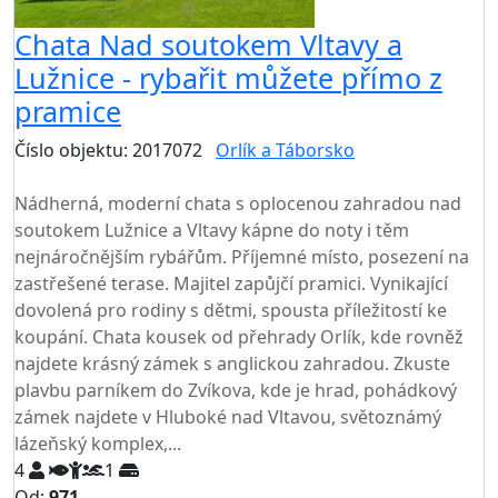
Chata Nad soutokem Vltavy a
Lužnice - rybařit můžete přímo z
pramice
Číslo objektu: 2017072
Orlík a Táborsko
TOP HODNOCENÍ
Nádherná, moderní chata s oplocenou zahradou nad
soutokem Lužnice a Vltavy kápne do noty i těm
nejnáročnějším rybářům. Příjemné místo, posezení na
zastřešené terase. Majitel zapůjčí pramici. Vynikající
dovolená pro rodiny s dětmi, spousta příležitostí ke
koupání. Chata kousek od přehrady Orlík, kde rovněž
najdete krásný zámek s anglickou zahradou. Zkuste
plavbu parníkem do Zvíkova, kde je hrad, pohádkový
zámek najdete v Hluboké nad Vltavou, světoznámý
lázeňský komplex,...
4
1
Od:
971