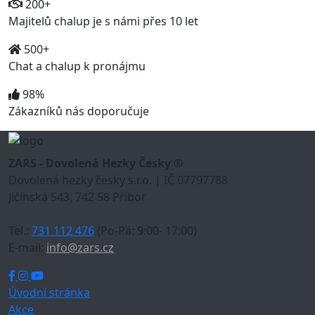
200+
Majitelů chalup je s námi přes 10 let
500+
Chat a chalup k pronájmu
98%
Zákazníků nás doporučuje
ZARS - Dovolená Hezky Česky ®
Dovolená hezky česky s.r.o. | IČ 07797788
Jičínská 543, 742 58 Příbor
Tel.:
731 112 476
(Po-Pá: 9:00- 17:00)
E-mail:
info@zars.cz
Úvodní stránka
Akce