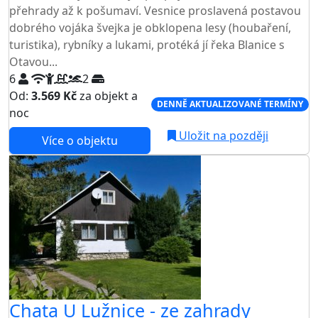
přehrady až k pošumaví. Vesnice proslavená postavou
dobrého vojáka švejka je obklopena lesy (houbaření,
turistika), rybníky a lukami, protéká jí řeka Blanice s
Otavou...
6
2
Od:
3.569 Kč
za objekt a
DENNĚ AKTUALIZOVANÉ TERMÍNY
noc
Uložit na později
Více o objektu
AKCE
Chata U Lužnice - ze zahrady