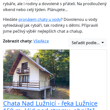
rybáře, ale i rodiny a dovolené s přáteli. Na prodloužený
víkend nebo celý týden. Plánujete…
Hledáte
pronájem chaty u vody
? Dovolenou u vody
vyhledávají jak rybáři, tak rodinky s dětmi. Připravili
jsme pečlivý výběr nejlepších chat a chalup.
Zobrazit chaty:
Vše
Akce
Seřadit podle...
Chata Nad Lužnicí - řeka Lužnice