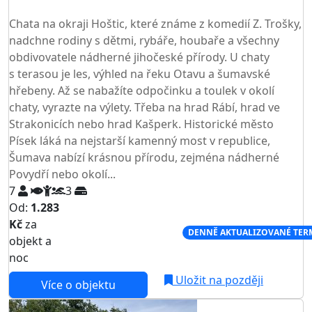
TOP HODNOCENÍ
Chata na okraji Hoštic, které známe z komedií Z. Trošky,
nadchne rodiny s dětmi, rybáře, houbaře a všechny
obdivovatele nádherné jihočeské přírody. U chaty
s terasou je les, výhled na řeku Otavu a šumavské
hřebeny. Až se nabažíte odpočinku a toulek v okolí
chaty, vyrazte na výlety. Třeba na hrad Rábí, hrad ve
Strakonicích nebo hrad Kašperk. Historické město
Písek láká na nejstarší kamenný most v republice,
Šumava nabízí krásnou přírodu, zejména nádherné
Povydří nebo okolí...
7
3
Od:
1.283
Kč
za
NEJNIŽŠÍ CENA NA TRHU
DENNĚ AKTUALIZOVANÉ TER
objekt a
noc
Uložit na později
Více o objektu