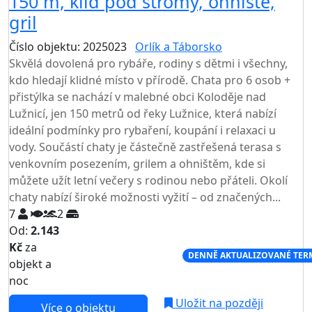
150 m, klid pod stromy, ohniště,
gril
Číslo objektu: 2025023
Orlík a Táborsko
Skvělá dovolená pro rybáře, rodiny s dětmi i všechny,
kdo hledají klidné místo v přírodě. Chata pro 6 osob +
přistýlka se nachází v malebné obci Koloděje nad
Lužnicí, jen 150 metrů od řeky Lužnice, která nabízí
ideální podmínky pro rybaření, koupání i relaxaci u
vody. Součástí chaty je částečně zastřešená terasa s
venkovním posezením, grilem a ohništěm, kde si
můžete užít letní večery s rodinou nebo přáteli. Okolí
chaty nabízí široké možnosti vyžití – od značených...
7
2
Od:
2.143
Kč
za
NEJNIŽŠÍ CENA NA TRHU
DENNĚ AKTUALIZOVANÉ TER
objekt a
noc
Uložit na později
Více o objektu