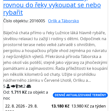
rovnou do řeky vykoupat se nebo
rybařit
Číslo objektu: 2016005
Orlík a Táborsko
TOP HODNOCENÍ
Báječná chata přímo u řeky Lužnice láká hlavně rybáře,
skvělou relaxaci tu zažijí i rodiny s dětmi. Odpočinek na
prostorné terase nebo velké zahradě s ohništěm,
pergolou a houpačkou přijde vhod zejména po návratu
z nejrůznějších výletů. Překrásná příroda Táborska a
jeho okolí vás potěší, stejně jako výpravy za jihočeskými
památkami a zajímavostmi. Řada příležitosti ke koupání
jen několik kilometrů od chaty. Užijte si prohlídku
nádherného zámku v Červené Lhotě, Orlíku a...
5
2
Od:
1.711 Kč
za objekt a
DENNĚ AKTUALIZOVANÉ TERMÍNY
noc
22. 8. 2026 - 29. 8.
13.180 Kč
13.980 Kč
za týden