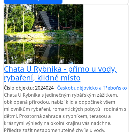
Chata U Rybníka - přímo u vody,
rybaření, klidné místo
Číslo objektu: 2024024
Českobudějovicko a Třeboňsko
Chata U Rybníka s jedinečným rybářským zážitkem,
obklopená přírodou, nabízí klid a odpočinek všem
milovníkům rybaření, romantických pobytů i rodinám s
dětmi. Prostorná zahrada s rybníkem, terasou a
krásnými výhledy na okolní krajinu vás nadchne.
Přijeďte zažít nezapomenutelné chvíle u vody,