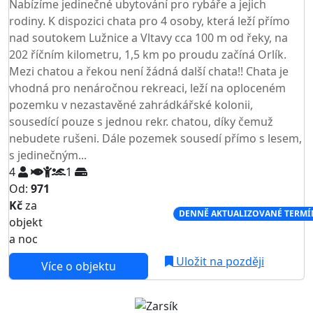
Nabízíme jedinečné ubytování pro rybáře a jejich
rodiny. K dispozici chata pro 4 osoby, která leží přímo
nad soutokem Lužnice a Vltavy cca 100 m od řeky, na
202 říčním kilometru, 1,5 km po proudu začíná Orlík.
Mezi chatou a řekou není žádná další chata!! Chata je
vhodná pro nenáročnou rekreaci, leží na oploceném
pozemku v nezastavěné zahrádkářské kolonii,
sousedící pouze s jednou rekr. chatou, díky čemuž
nebudete rušeni. Dále pozemek sousedí přímo s lesem,
s jedinečným...
4
1
Od:
971
Kč
za
NEJNIŽŠÍ CENA NA TRHU
DENNĚ AKTUALIZOVANÉ TERMÍ
objekt
a noc
Uložit na později
Více o objektu