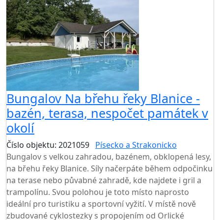
Bungalov Na břehu řeky Blanice -
bazén, terasa, nespočet památek v
okolí
Číslo objektu: 2021059
Písecko a Strakonicko
Bungalov s velkou zahradou, bazénem, obklopená lesy,
na břehu řeky Blanice. Síly načerpáte během odpočinku
na terase nebo půvabné zahradě, kde najdete i gril a
trampolínu. Svou polohou je toto místo naprosto
ideální pro turistiku a sportovní vyžití. V místě nově
zbudované cyklostezky s propojením od Orlické