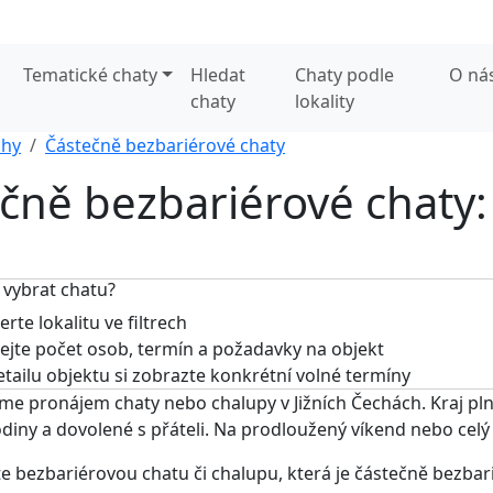
Tematické chaty
Hledat
Chaty podle
O ná
chaty
lokality
chy
Částečně bezbariérové chaty
ečně bezbariérové chaty:
 vybrat chatu?
rte lokalitu ve filtrech
jte počet osob, termín a požadavky na objekt
tailu objektu si zobrazte konkrétní volné termíny
me pronájem chaty nebo chalupy v Jižních Čechách. Kraj plný
rodiny a dovolené s přáteli. Na prodloužený víkend nebo cel
e bezbariérovou chatu či chalupu, která je částečně bezbar