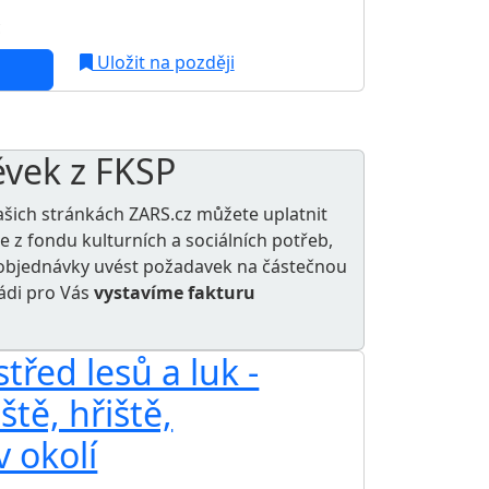
c
Uložit na později
ěvek z FKSP
ašich stránkách ZARS.cz můžete uplatnit
le z
fondu kulturních a sociálních potřeb
,
e objednávky uvést požadavek na částečnou
rádi pro Vás
vystavíme fakturu
řed lesů a luk -
ště, hřiště,
v okolí