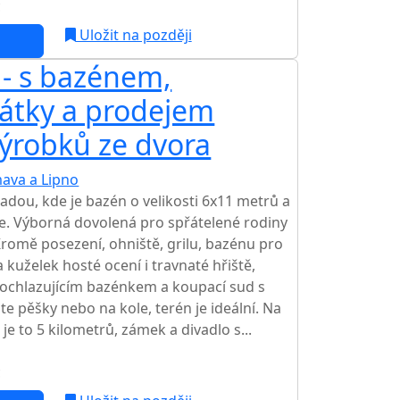
c
NEJNIŽŠÍ CENA NA TRHU
Uložit na později
 - s bazénem,
řátky a prodejem
ýrobků ze dvora
ava a Lipno
TOP HODNOCENÍ
adou, kde je bazén o velikosti 6x11 metrů a
e. Výborná dovolená pro spřátelené rodiny
omě posezení, ohniště, grilu, bazénu pro
 kuželek hosté ocení i travnaté hřiště,
ochlazujícím bazénkem a koupací sud s
te pěšky nebo na kole, terén je ideální. Na
e to 5 kilometrů, zámek a divadlo s...
c