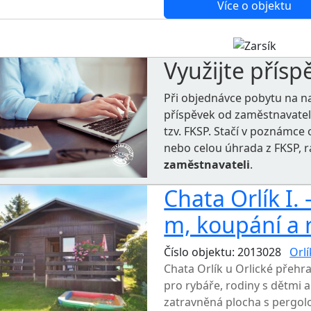
Více o objektu
Využijte přísp
Při objednávce pobytu na n
příspěvek od zaměstnavate
tzv. FKSP. Stačí v poznámc
nebo celou úhrada z FKSP, 
zaměstnavateli
.
Chata Orlík I.
m, koupání a 
Číslo objektu: 2013028
Orl
Chata Orlík u Orlické přehra
pro rybáře, rodiny s dětmi a
zatravněná plocha s pergol