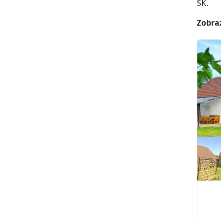
SK.
Zobraz