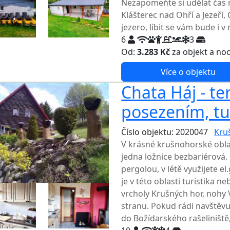
Nezapomeňte si udělat čas 
Klášterec nad Ohří a Jezeří
jezero, líbit se vám bude i 
6
3
Od:
3.283 Kč
za objekt a no
Více o objektu
Chata Háj - te
posezením, tur
Číslo objektu: 2020047
Kru
V krásné krušnohorské oblas
jedna ložnice bezbariérová
pergolou, v létě využijete el.
je v této oblasti turistika n
vrcholy Krušných hor, noh
stranu. Pokud rádi navštěvuj
do Božídarského rašeliniště