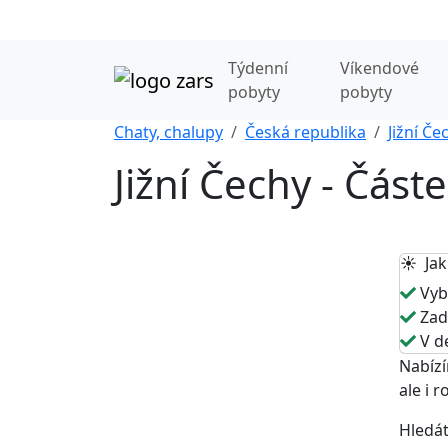
Týdenní
Víkendové
pobyty
pobyty
Chaty, chalupy
Česká republika
Jižní Če
Jižní Čechy - Část
☀️ Jak
Vybe
Zade
V de
Nabízí
ale i 
Hledát