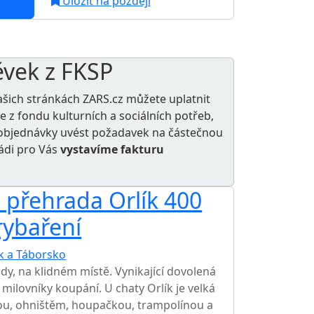
Uložit na později
ěvek z FKSP
ašich stránkách ZARS.cz můžete uplatnit
le z
fondu kulturních a sociálních potřeb
,
e objednávky uvést požadavek na částečnou
rádi pro Vás
vystavíme fakturu
 - přehrada Orlík 400
rybaření
ík a Táborsko
TOP HODNOCENÍ
dy, na klidném místě. Vynikající dovolená
 milovníky koupání. U chaty Orlík je velká
ou, ohništěm, houpačkou, trampolínou a