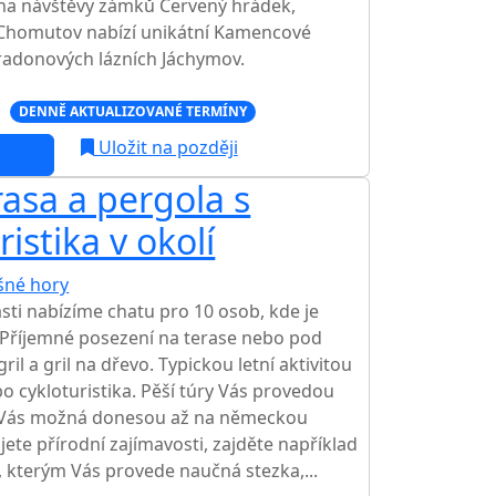
na návštěvy zámků Červený hrádek,
, Chomutov nabízí unikátní Kamencové
v radonových lázních Jáchymov.
c
DENNĚ AKTUALIZOVANÉ TERMÍNY
Uložit na později
rasa a pergola s
istika v okolí
šné hory
TOP HODNOCENÍ
ti nabízíme chatu pro 10 osob, kde je
. Příjemné posezení na terase nebo pod
gril a gril na dřevo. Typickou letní aktivitou
ebo cykloturistika. Pěší túry Vás provedou
y Vás možná donesou až na německou
ete přírodní zajímavosti, zajděte například
, kterým Vás provede naučná stezka,...