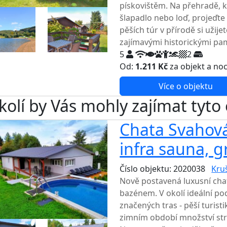
pískovištěm. Na přehradě, k
šlapadlo nebo loď, projeďte
pěších túr v přírodě si užij
zajímavými historickými pa
5
2
Od:
1.211 Kč
za objekt a no
Více o objektu
kolí by Vás mohly zajímat tyto
Chata Svahová
infra sauna, gr
Číslo objektu: 2020038
Kru
Nově postavená luxusní chat
bazénem. V okolí ideální po
značených tras - pěší turistik
zimním období množství str