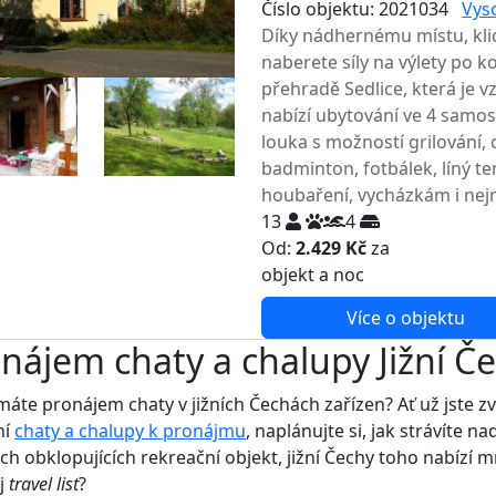
Číslo objektu: 2021034
Vys
Díky nádhernému místu, kl
naberete síly na výlety po 
přehradě Sedlice, která je 
nabízí ubytování ve 4 samost
louka s možností grilování, 
badminton, fotbálek, líný ten
houbaření, vycházkám i nejr
13
4
Od:
2.429 Kč
za
NEJNIŽŠ
objekt a noc
Více o objektu
nájem chaty a chalupy Jižní Če
máte pronájem chaty v jižních Čechách zařízen? Ať už jste zv
ní
chaty a chalupy k pronájmu
, naplánujte si, jak strávíte n
ích obklopujících rekreační objekt, jižní Čechy toho nabíz
j
travel list
?