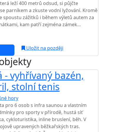
terá leží 400 metrů odsud, si půjčte
 se parníkem a zkuste vodní lyžování. Kromě
ete spoustu zážitků i během výletů autem za
mátkami, kam patří zejména zámek...
c
Uložit na později
 objekty
 - vyhřívaný bazén,
il, stolní tenis
šné hory
TOP HODNOCENÍ
a pro 6 osob s infra saunou a vlastním
dmínky pro sporty v přírodě, hustá síť
a, cykloturistika, inline bruslení, běh. V
ojově upravených běžkařských tras.