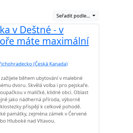
Seřadit podle...
ka v Deštné - v
oře máte maximální
dřichohradecko (Česká Kanada)
zažijete během ubytování v malebné
nému dvoru. Skvělá volba i pro pejskaře.
oupačkou v maličké, klidné obci. Oblast
ejně jako nádherná příroda, výborně
yklostezky přispějí k celkové pohodě.
eské památky, zejména zámek v Červené
ebo Hluboké nad Vltavou.