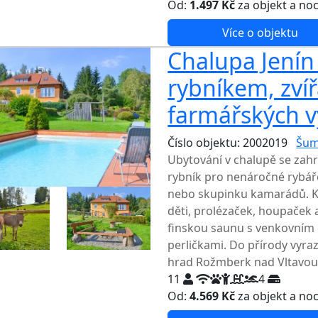
Od:
1.497 Kč
za objekt a no
Více o objektu
Chalupa Jenín
rybníkem, zví
farmářských v
Číslo objektu: 2002019
Šum
Ubytování v chalupě se zahr
rybník pro nenáročné rybář
nebo skupinku kamarádů. Kr
děti, prolézaček, houpaček a
finskou saunu s venkovním 
perličkami. Do přírody vyraz
hrad Rožmberk nad Vltavou j
11
4
Od:
4.569 Kč
za objekt a no