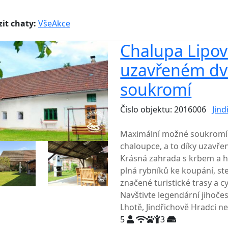
it chaty:
Vše
Akce
Chalupa Lipov
uzavřeném dv
soukromí
Číslo objektu: 2016006
Jin
TOP HODNOCENÍ
Maximální možné soukromí 
chaloupce, a to díky uzavře
Krásná zahrada s krbem a h
plná rybníků ke koupání, st
značené turistické trasy a c
Navštivte legendární jihoč
Lhotě, Jindřichově Hradci n
5
3