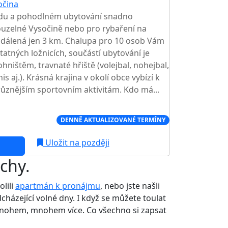
očina
idu a pohodlném ubytování snadno
kouzelné Vysočině nebo pro rybaření na
vzdálená jen 3 km. Chalupa pro 10 osob Vám
atných ložnicích, součástí ubytování je
ohništěm, travnaté hřiště (volejbal, nohejbal,
is aj.). Krásná krajina v okolí obce vybízí k
ůznějším sportovním aktivitám. Kdo má...
Í CENA NA TRHU
DENNĚ AKTUALIZOVANÉ TERMÍNY
Uložit na později
chy.
olili
apartmán k pronájmu
, nebo jste našli
adcházející volné dny. I když se můžete toulat
í mnohem, mnohem více. Co všechno si zapsat