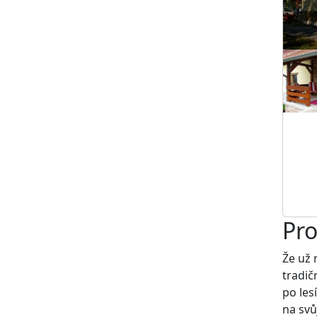
Pro
Že už 
tradič
po les
na svů