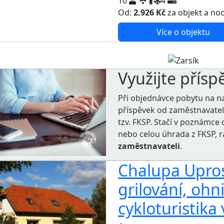
10
4
Od:
2.926 Kč
za objekt a no
Více o objektu
Využijte přísp
Při objednávce pobytu na n
příspěvek od zaměstnavate
tzv. FKSP. Stačí v poznámc
nebo celou úhrada z FKSP, 
zaměstnavateli
.
Chalupa Uprost
grilování, ohni
cykloturistika 