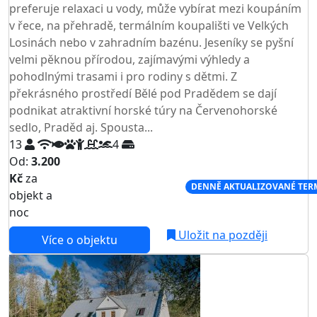
preferuje relaxaci u vody, může vybírat mezi koupáním
v řece, na přehradě, termálním koupališti ve Velkých
Losinách nebo v zahradním bazénu. Jeseníky se pyšní
velmi pěknou přírodou, zajímavými výhledy a
pohodlnými trasami i pro rodiny s dětmi. Z
překrásného prostředí Bělé pod Pradědem se dají
podnikat atraktivní horské túry na Červenohorské
sedlo, Praděd aj. Spousta...
13
4
Od:
3.200
Kč
za
NEJNIŽŠÍ CENA NA TRHU
DENNĚ AKTUALIZOVANÉ TER
objekt a
noc
Uložit na později
Více o objektu