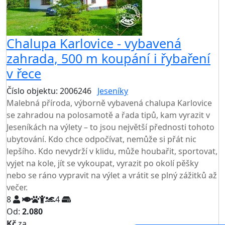
Chalupa Karlovice - vybavená
zahrada, 500 m koupání i řybaření
v řece
Číslo objektu: 2006246
Jeseníky
TOP HODNOCENÍ
Malebná příroda, výborně vybavená chalupa Karlovice
se zahradou na polosamotě a řada tipů, kam vyrazit v
Jeseníkách na výlety – to jsou největší přednosti tohoto
ubytování. Kdo chce odpočívat, nemůže si přát nic
lepšího. Kdo nevydrží v klidu, může houbařit, sportovat,
vyjet na kole, jít se vykoupat, vyrazit po okolí pěšky
nebo se ráno vypravit na výlet a vrátit se plný zážitků až
večer.
8
4
Od:
2.080
Kč
za