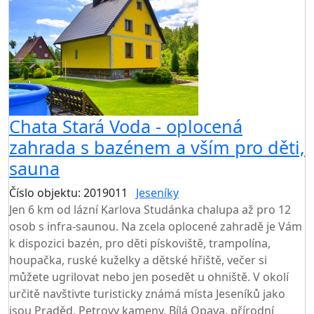
Chata Stará Voda - oplocená
zahrada s bazénem a vším pro děti,
sauna
Číslo objektu: 2019011
Jeseníky
TOP HODNOCENÍ
Jen 6 km od lázní Karlova Studánka chalupa až pro 12
osob s infra-saunou. Na zcela oplocené zahradě je Vám
k dispozici bazén, pro děti pískoviště, trampolína,
houpačka, ruské kuželky a dětské hřiště, večer si
můžete ugrilovat nebo jen posedět u ohniště. V okolí
určitě navštivte turisticky známá místa Jeseníků jako
jsou Praděd, Petrovy kameny, Bílá Opava, přírodní