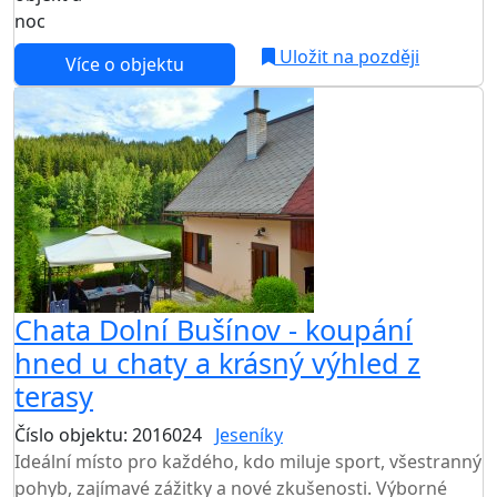
noc
Uložit na později
Více o objektu
Chata Dolní Bušínov - koupání
hned u chaty a krásný výhled z
terasy
Číslo objektu: 2016024
Jeseníky
TOP HODNOCENÍ
Ideální místo pro každého, kdo miluje sport, všestranný
pohyb, zajímavé zážitky a nové zkušenosti. Výborné