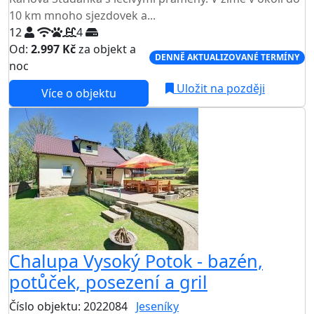
10 km mnoho sjezdovek a...
12
4
Od:
2.997 Kč
za objekt a
DENNĚ AKTUALIZOVANÉ TERMÍNY
noc
Uložit na později
Více o objektu
AKCE
Chalupa Vysoký Potok - bazén,
potůček, posezení a gril
Číslo objektu: 2022084
Jeseníky