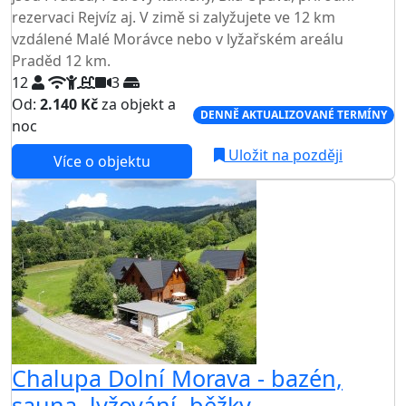
rezervaci Rejvíz aj. V zimě si zalyžujete ve 12 km
vzdálené Malé Morávce nebo v lyžařském areálu
Praděd 12 km.
12
3
Od:
2.140 Kč
za objekt a
DENNĚ AKTUALIZOVANÉ TERMÍNY
noc
Uložit na později
Více o objektu
Chalupa Dolní Morava - bazén,
sauna, lyžování, běžky,