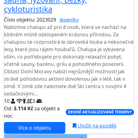
cykloturistika
Číslo objektu: 2023029
Jeseníky
Nabízíme chalupu až pro 8 osob, která se nachází na
klidném místě obklopeném krásnou přírodou. Za
chalupou se rozprostírá le obrovská louka a nekonečné
lesy, které jsou rájem houbařů. Chalupa je vybavena
vším, co potřebujete pro dokonalý relaxační pobyt,
včetně sauny, bazénu, grilu a pohodlného posezení.
Oblast Dolní Moravy nabízí nejrůznější možnosti jak
strávit pohodovou aktivní dovolenou jak v létě, tak v
zimě. V zimě zde naleznete dvě Ski centra s novými 4
sedačkovými...
10
3
Od:
3.114 Kč
za objekt a
DENNĚ AKTUALIZOVANÉ TERMÍNY
noc
Uložit na později
Více o objektu