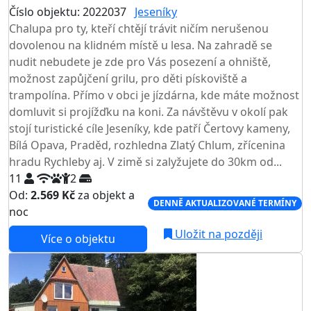
Číslo objektu: 2022037
Jeseníky
Chalupa pro ty, kteří chtějí trávit ničím nerušenou
dovolenou na klidném místě u lesa. Na zahradě se
nudit nebudete je zde pro Vás posezení a ohniště,
možnost zapůjčení grilu, pro děti pískoviště a
trampolína. Přímo v obci je jízdárna, kde máte možnost
domluvit si projížďku na koni. Za návštěvu v okolí pak
stojí turistické cíle Jeseníky, kde patří Čertovy kameny,
Bílá Opava, Praděd, rozhledna Zlatý Chlum, zřícenina
hradu Rychleby aj. V zimě si zalyžujete do 30km od...
11
2
Od:
2.569 Kč
za objekt a
DENNĚ AKTUALIZOVANÉ TERMÍNY
noc
Uložit na později
Více o objektu