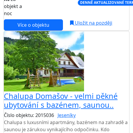
NEJNIŽŠÍ CENA NA TRHU
DENNĚ AKTUALIZOVANÉ TER
objekt a
noc
Uložit na později
Více o objektu
Chalupa Domašov - velmi pěkné
ubytování s bazénem, saunou..
Číslo objektu: 2015036
Jeseníky
TOP HODNOCENÍ
Chalupa s luxusními apartmány, bazénem na zahradě a
saunou je zárukou vynikajícího odpočinku. Kdo