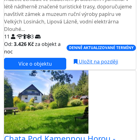
létě nádherně značené turistické trasy, doporučujeme
navštívit zámek a muzeum ruční výroby papíru ve
Velkých Losinách, Lipová Lázně, vodní elektrárna
Dlouhé...
11
3
Od:
3.426 Kč
za objekt a
DENNĚ AKTUALIZOVANÉ TERMÍNY
noc
Uložit na později
Více o objektu
Chata Pod Kamennou Horou -