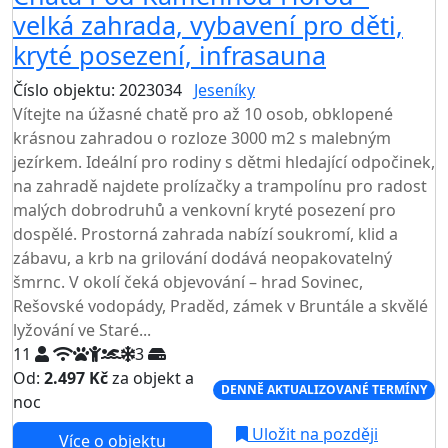
velká zahrada, vybavení pro děti,
kryté posezení, infrasauna
Číslo objektu: 2023034
Jeseníky
Vítejte na úžasné chatě pro až 10 osob, obklopené
krásnou zahradou o rozloze 3000 m2 s malebným
jezírkem. Ideální pro rodiny s dětmi hledající odpočinek,
na zahradě najdete prolízačky a trampolínu pro radost
malých dobrodruhů a venkovní kryté posezení pro
dospělé. Prostorná zahrada nabízí soukromí, klid a
zábavu, a krb na grilování dodává neopakovatelný
šmrnc. V okolí čeká objevování – hrad Sovinec,
Rešovské vodopády, Praděd, zámek v Bruntále a skvělé
lyžování ve Staré...
11
3
Od:
2.497 Kč
za objekt a
DENNĚ AKTUALIZOVANÉ TERMÍNY
noc
Uložit na později
Více o objektu