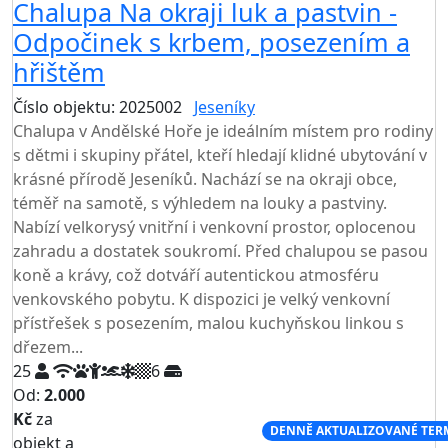
Chalupa Na okraji luk a pastvin -
Odpočinek s krbem, posezením a
hřištěm
Číslo objektu: 2025002
Jeseníky
Chalupa v Andělské Hoře je ideálním místem pro rodiny
s dětmi i skupiny přátel, kteří hledají klidné ubytování v
krásné přírodě Jeseníků. Nachází se na okraji obce,
téměř na samotě, s výhledem na louky a pastviny.
Nabízí velkorysý vnitřní i venkovní prostor, oplocenou
zahradu a dostatek soukromí. Před chalupou se pasou
koně a krávy, což dotváří autentickou atmosféru
venkovského pobytu. K dispozici je velký venkovní
přístřešek s posezením, malou kuchyňskou linkou s
dřezem...
25
6
Od:
2.000
Kč
za
NEJNIŽŠÍ CENA NA TRHU
DENNĚ AKTUALIZOVANÉ TER
objekt a