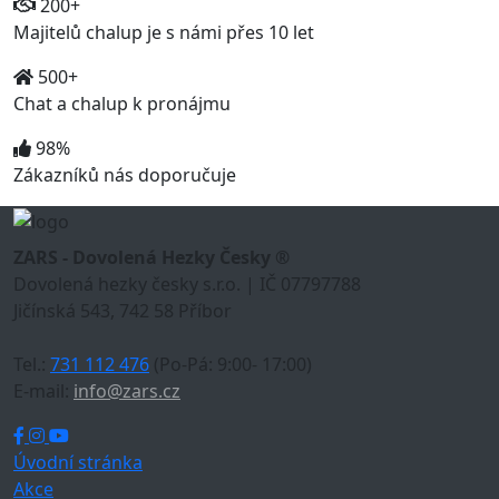
200+
Majitelů chalup je s námi přes 10 let
500+
Chat a chalup k pronájmu
98%
Zákazníků nás doporučuje
ZARS - Dovolená Hezky Česky ®
Dovolená hezky česky s.r.o. | IČ 07797788
Jičínská 543, 742 58 Příbor
Tel.:
731 112 476
(Po-Pá: 9:00- 17:00)
E-mail:
info@zars.cz
Úvodní stránka
Akce