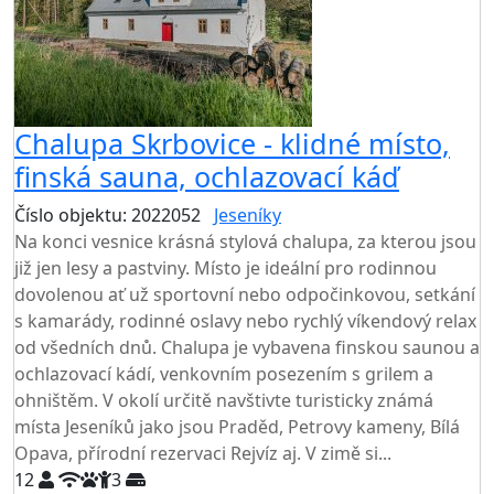
Chalupa Skrbovice - klidné místo,
finská sauna, ochlazovací káď
Číslo objektu: 2022052
Jeseníky
Na konci vesnice krásná stylová chalupa, za kterou jsou
již jen lesy a pastviny. Místo je ideální pro rodinnou
dovolenou ať už sportovní nebo odpočinkovou, setkání
s kamarády, rodinné oslavy nebo rychlý víkendový relax
od všedních dnů. Chalupa je vybavena finskou saunou a
ochlazovací kádí, venkovním posezením s grilem a
ohništěm. V okolí určitě navštivte turisticky známá
místa Jeseníků jako jsou Praděd, Petrovy kameny, Bílá
Opava, přírodní rezervaci Rejvíz aj. V zimě si...
12
3