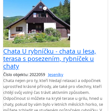
Chata U rybníčku - chata u lesa,
terasa s posezením, rybníček u
chaty
Číslo objektu: 2022059
Jeseníky
Chata nejen pro ty, kteří hledají relaxaci a odpočinek
uprostřed krásné přírody, ale také pro všechny, kteří
chtějí svůj volný čas trávit aktivním způsobem.
Odpočinout si můžete na kryté terase u grilu, hned u
chaty, pokud by vám bylo v letních měsících horko, se
můžete zchladit ve studeném průtočném rybníčku. V