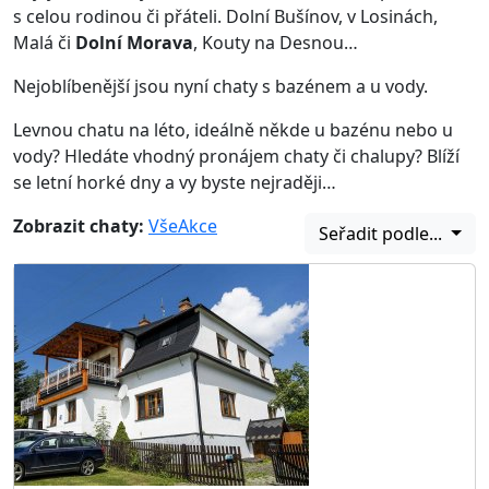
s celou rodinou či přáteli. Dolní Bušínov, v Losinách,
Malá či
Dolní Morava
, Kouty na Desnou…
Nejoblíbenější jsou nyní chaty s bazénem a u vody.
Levnou chatu na léto, ideálně někde u bazénu nebo u
vody? Hledáte vhodný pronájem chaty či chalupy? Blíží
se letní horké dny a vy byste nejraději…
Zobrazit chaty:
Vše
Akce
Seřadit podle...