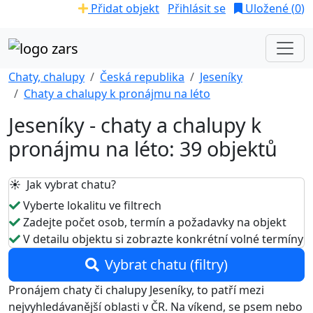
Přidat objekt
Přihlásit se
Uložené (
0
)
Chaty, chalupy
Česká republika
Jeseníky
Chaty a chalupy k pronájmu na léto
Jeseníky - chaty a chalupy k
pronájmu na léto: 39 objektů
☀️ Jak vybrat chatu?
Vyberte lokalitu ve filtrech
Zadejte počet osob, termín a požadavky na objekt
V detailu objektu si zobrazte konkrétní volné termíny
Vybrat chatu (filtry)
Pronájem chaty či chalupy Jeseníky, to patří mezi
nejvyhledávanější oblasti v ČR. Na víkend, se psem nebo