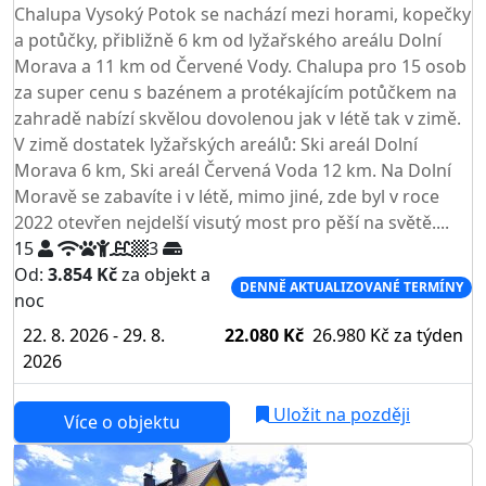
Chalupa Vysoký Potok se nachází mezi horami, kopečky
a potůčky, přibližně 6 km od lyžařského areálu Dolní
Morava a 11 km od Červené Vody. Chalupa pro 15 osob
za super cenu s bazénem a protékajícím potůčkem na
zahradě nabízí skvělou dovolenou jak v létě tak v zimě.
V zimě dostatek lyžařských areálů: Ski areál Dolní
Morava 6 km, Ski areál Červená Voda 12 km. Na Dolní
Moravě se zabavíte i v létě, mimo jiné, zde byl v roce
2022 otevřen nejdelší visutý most pro pěší na světě....
15
3
Od:
3.854 Kč
za objekt a
DENNĚ AKTUALIZOVANÉ TERMÍNY
noc
22. 8. 2026 - 29. 8.
22.080 Kč
26.980 Kč
za týden
2026
Uložit na později
Více o objektu