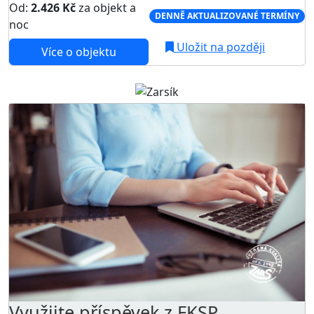
Od:
2.426 Kč
za objekt a
DENNĚ AKTUALIZOVANÉ TERMÍNY
noc
Uložit na později
Více o objektu
Využijte příspěvek z FKSP