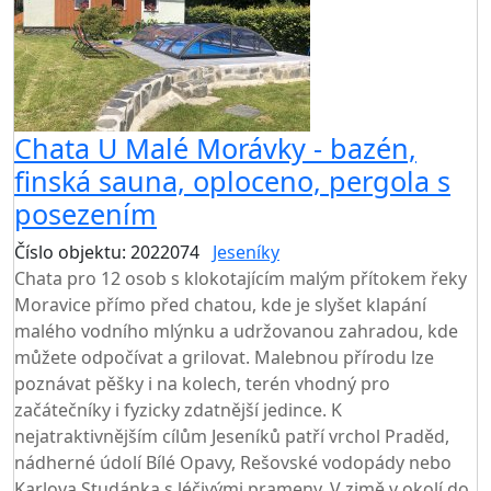
Chata U Malé Morávky - bazén,
finská sauna, oploceno, pergola s
posezením
Číslo objektu: 2022074
Jeseníky
Chata pro 12 osob s klokotajícím malým přítokem řeky
Moravice přímo před chatou, kde je slyšet klapání
malého vodního mlýnku a udržovanou zahradou, kde
můžete odpočívat a grilovat. Malebnou přírodu lze
poznávat pěšky i na kolech, terén vhodný pro
začátečníky i fyzicky zdatnější jedince. K
nejatraktivnějším cílům Jeseníků patří vrchol Praděd,
nádherné údolí Bílé Opavy, Rešovské vodopády nebo
Karlova Studánka s léčivými prameny. V zimě v okolí do