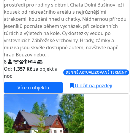
prostředí pro rodiny s dětmi. Chata Dolní Bušínov leží
kousek od rekreačního areálu s nejrůznějšími
atrakcemi, koupání hned u chatky. Nádhernou přírodu
Jeseníků poznáte během vycházek, při celodenních
túrách a výletech na kole. Cyklostezky vedou po
vrstevnicích Zábřežské vrchoviny. Hrady, zámky a
muzea jsou skvěle dostupné autem, navštivte např.
hrad Bouzov nebo...
8
4
Od:
1.357 Kč
za objekt a
DENNĚ AKTUALIZOVANÉ TERMÍNY
noc
Uložit na později
Více o objektu