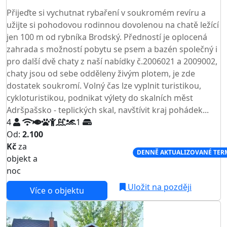
TOP HODNOCENÍ
Přijeďte si vychutnat rybaření v soukromém revíru a
užijte si pohodovou rodinnou dovolenou na chatě ležící
jen 100 m od rybníka Brodský. Předností je oplocená
zahrada s možností pobytu se psem a bazén společný i
pro další dvě chaty z naší nabídky č.2006021 a 2009002,
chaty jsou od sebe odděleny živým plotem, je zde
dostatek soukromí. Volný čas lze vyplnit turistikou,
cykloturistikou, podnikat výlety do skalních měst
Adršpašsko - teplických skal, navštívit kraj pohádek...
4
1
Od:
2.100
Kč
za
NEJNIŽŠÍ CENA NA TRHU
DENNĚ AKTUALIZOVANÉ TER
objekt a
noc
Uložit na později
Více o objektu