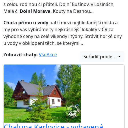
s celou rodinou či přáteli. Dolní Bušínov, v Losinách,
Malá či
Dolní Morava
, Kouty na Desnou…
Chata přímo u vody
patří mezi nejhledanější místa a
my pro vás vybíráme ty nejkrásnější lokality v ČR za
výhodné ceny na celé víkendy i týdny. Strávit horké dny
u vody v obklopení těch, se kterými…
Zobrazit chaty:
Vše
Akce
Seřadit podle...
Chalupa Karlovice - vybavená