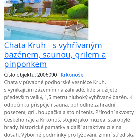
Chata Kruh - s vyhřívaným
bazénem, saunou, grilem a
pinponkem
Číslo objektu: 2006090
Krkonoše
TOP HODNOCENÍ
Chata v půvabné podhorské vesničce Kruh,
s vynikajícím zázemím na zahradě, kde si užijete
především velký, 1,5 metru hluboký vyhřívaný bazén. K
odpočinku přispěje i sauna, pohodlné zahradní
posezení, gril, houpačka a stolní tenis. Přírodní skvosty
Českého ráje a Krkonoš, stejně jako muzea, starobylé
hrady, historické památky a další atraktivní cíle na
dosah. Výborné podmínky pro lyžování, zimní střediska