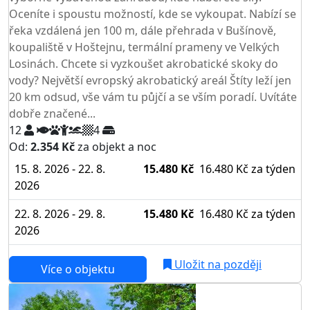
Oceníte i spoustu možností, kde se vykoupat. Nabízí se
řeka vzdálená jen 100 m, dále přehrada v Bušínově,
koupaliště v Hoštejnu, termální prameny ve Velkých
Losinách. Chcete si vyzkoušet akrobatické skoky do
vody? Největší evropský akrobatický areál Štíty leží jen
20 km odsud, vše vám tu půjčí a se vším poradí. Uvítáte
dobře značené...
12
4
Od:
2.354 Kč
za objekt a noc
15. 8. 2026 - 22. 8.
15.480 Kč
16.480 Kč
za týden
2026
22. 8. 2026 - 29. 8.
15.480 Kč
16.480 Kč
za týden
2026
Uložit na později
Více o objektu
AKCE