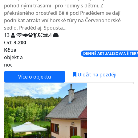
pohodlnými trasami i pro rodiny s dětmi. Z
překrásného prostředí Bělé pod Pradědem se dají
podnikat atraktivní horské túry na Červenohorské
sedlo, Praděd aj. Spousta...
13
4
Od:
3.200
Kč
za
NEJNIŽŠÍ CENA NA TRHU
DENNĚ AKTUALIZOVANÉ TER
objekt a
noc
Uložit na později
Více o objektu