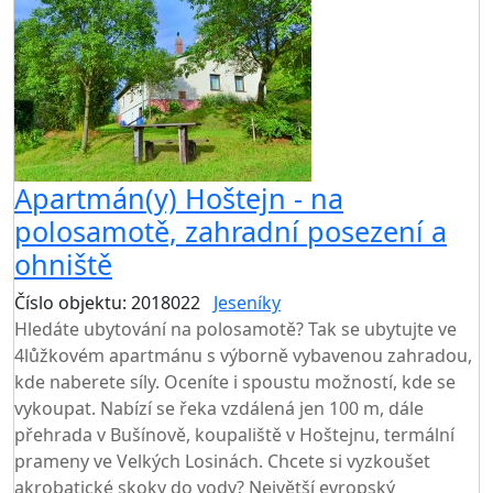
Apartmán(y) Hoštejn - na
polosamotě, zahradní posezení a
ohniště
Číslo objektu: 2018022
Jeseníky
TOP HODNOCENÍ
Hledáte ubytování na polosamotě? Tak se ubytujte ve
4lůžkovém apartmánu s výborně vybavenou zahradou,
kde naberete síly. Oceníte i spoustu možností, kde se
vykoupat. Nabízí se řeka vzdálená jen 100 m, dále
přehrada v Bušínově, koupaliště v Hoštejnu, termální
prameny ve Velkých Losinách. Chcete si vyzkoušet
akrobatické skoky do vody? Největší evropský