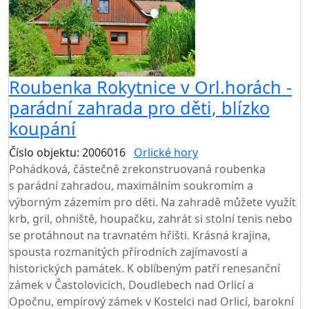
Roubenka Rokytnice v Orl.horách -
parádní zahrada pro děti, blízko
koupání
Číslo objektu: 2006016
Orlické hory
TOP HODNOCENÍ
Pohádková, částečně zrekonstruovaná roubenka
s parádní zahradou, maximálním soukromím a
výborným zázemím pro děti. Na zahradě můžete využít
krb, gril, ohniště, houpačku, zahrát si stolní tenis nebo
se protáhnout na travnatém hřišti. Krásná krajina,
spousta rozmanitých přírodních zajímavostí a
historických památek. K oblíbeným patří renesanční
zámek v Častolovicích, Doudlebech nad Orlicí a
Opočnu, empírový zámek v Kostelci nad Orlicí, barokní