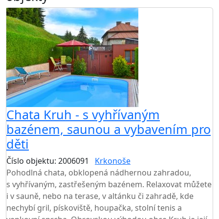
AKCE
Chata Kruh - s vyhřívaným
bazénem, saunou a vybavením pro
děti
Číslo objektu: 2006091
Krkonoše
TOP HODNOCENÍ
Pohodlná chata, obklopená nádhernou zahradou,
s vyhřívaným, zastřešeným bazénem. Relaxovat můžete
i v sauně, nebo na terase, v altánku či zahradě, kde
nechybí gril, pískoviště, houpačka, stolní tenis a