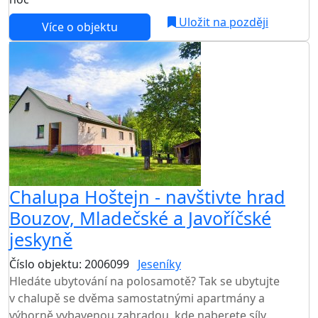
Uložit na později
Více o objektu
AKCE
Chalupa Hoštejn - navštivte hrad
Bouzov, Mladečské a Javoříčské
jeskyně
Číslo objektu: 2006099
Jeseníky
TOP HODNOCENÍ
Hledáte ubytování na polosamotě? Tak se ubytujte
v chalupě se dvěma samostatnými apartmány a
výborně vybavenou zahradou, kde naberete síly.