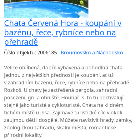
Chata Červená Hora - koupání v
bazénu, řece, rybníce nebo na
přehradě
Číslo objektu: 2006185
Broumovsko a Náchodsko
TOP HODNOCENÍ
Velice oblíbená, dobře vybavená a pohodlná chata.
Jednou z největších předností je koupání, ať už
v zahradním bazénu, řece, rybníce nebo na přehradě
Rozkoš. U chaty je zastřešená pergola, zahradní
posezení, gril a ohniště. Houbaři si to tu pochvalují,
stejně jako turisté a cykloturisté. Chata na klidném,
tichém místě u lesa. Zajímavé turistické cíle v okolí
zaujmou děti i dospělé, Můžete navštívit hrady, zámky,
zoologickou zahradu, skalní města, romantické
přírodní lokality.