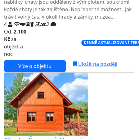
nabídky, chaty jsou odděleny živým plotem, soukromí
každé chaty je tak zajištěno. Nepřeberné možnosti, jak
trávit volný čas. V okolí hrady a zámky, muzea,...
4
2
Od:
2.100
Kč
za
NEJNIŽŠÍ CENA NA TRHU
DENNĚ AKTUALIZOVANÉ TER
objekt a
noc
Uložit na později
Více o objektu