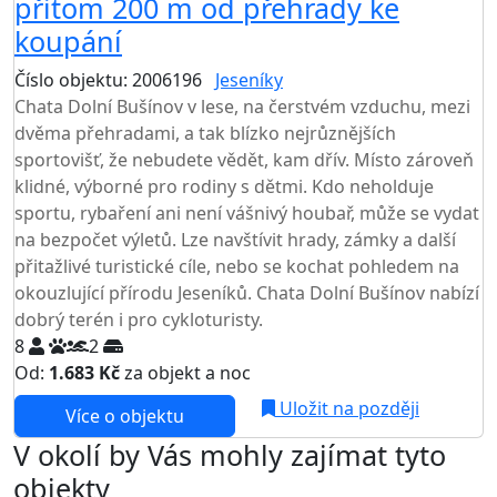
přitom 200 m od přehrady ke
koupání
Číslo objektu: 2006196
Jeseníky
Chata Dolní Bušínov v lese, na čerstvém vzduchu, mezi
dvěma přehradami, a tak blízko nejrůznějších
sportovišť, že nebudete vědět, kam dřív. Místo zároveň
klidné, výborné pro rodiny s dětmi. Kdo neholduje
sportu, rybaření ani není vášnivý houbař, může se vydat
na bezpočet výletů. Lze navštívit hrady, zámky a další
přitažlivé turistické cíle, nebo se kochat pohledem na
okouzlující přírodu Jeseníků. Chata Dolní Bušínov nabízí
dobrý terén i pro cykloturisty.
8
2
Od:
1.683 Kč
za objekt a noc
Uložit na později
Více o objektu
V okolí by Vás mohly zajímat tyto
objekty