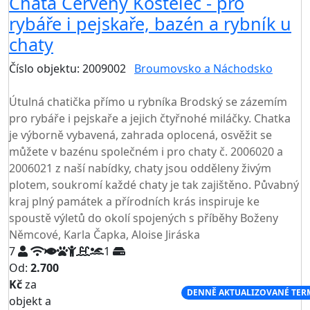
Chata Červený Kostelec - pro
rybáře i pejskaře, bazén a rybník u
chaty
Číslo objektu: 2009002
Broumovsko a Náchodsko
TOP HODNOCENÍ
Útulná chatička přímo u rybníka Brodský se zázemím
pro rybáře i pejskaře a jejich čtyřnohé miláčky. Chatka
je výborně vybavená, zahrada oplocená, osvěžit se
můžete v bazénu společném i pro chaty č. 2006020 a
2006021 z naší nabídky, chaty jsou odděleny živým
plotem, soukromí každé chaty je tak zajištěno. Půvabný
kraj plný památek a přírodních krás inspiruje ke
spoustě výletů do okolí spojených s příběhy Boženy
Němcové, Karla Čapka, Aloise Jiráska
7
1
Od:
2.700
Kč
za
NEJNIŽŠÍ CENA NA TRHU
DENNĚ AKTUALIZOVANÉ TER
objekt a