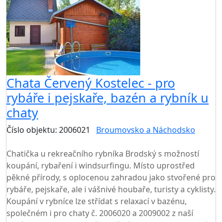
Chata Červený Kostelec - pro
rybáře i pejskaře, bazén a rybník u
chaty
Číslo objektu: 2006021
Broumovsko a Náchodsko
TOP HODNOCENÍ
Chatička u rekreačního rybníka Brodský s možností
koupání, rybaření i windsurfingu. Místo uprostřed
pěkné přírody, s oplocenou zahradou jako stvořené pro
rybáře, pejskaře, ale i vášnivé houbaře, turisty a cyklisty.
Koupání v rybníce lze střídat s relaxací v bazénu,
společném i pro chaty č. 2006020 a 2009002 z naší