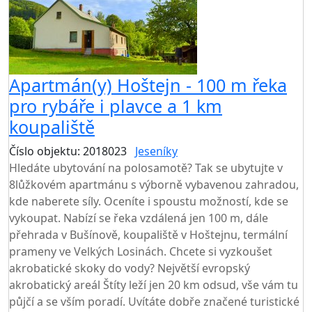
Apartmán(y) Hoštejn - 100 m řeka
pro rybáře i plavce a 1 km
koupaliště
Číslo objektu: 2018023
Jeseníky
Hledáte ubytování na polosamotě? Tak se ubytujte v
8lůžkovém apartmánu s výborně vybavenou zahradou,
kde naberete síly. Oceníte i spoustu možností, kde se
vykoupat. Nabízí se řeka vzdálená jen 100 m, dále
přehrada v Bušínově, koupaliště v Hoštejnu, termální
prameny ve Velkých Losinách. Chcete si vyzkoušet
akrobatické skoky do vody? Největší evropský
akrobatický areál Štíty leží jen 20 km odsud, vše vám tu
půjčí a se vším poradí. Uvítáte dobře značené turistické