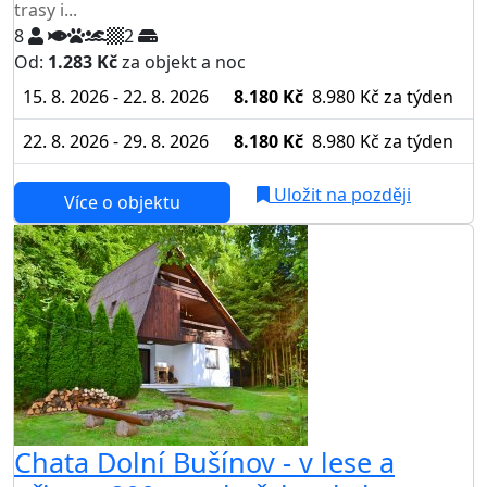
trasy i...
8
2
Od:
1.283 Kč
za objekt a noc
15. 8. 2026 - 22. 8. 2026
8.180 Kč
8.980 Kč
za týden
22. 8. 2026 - 29. 8. 2026
8.180 Kč
8.980 Kč
za týden
Uložit na později
Více o objektu
Chata Dolní Bušínov - v lese a