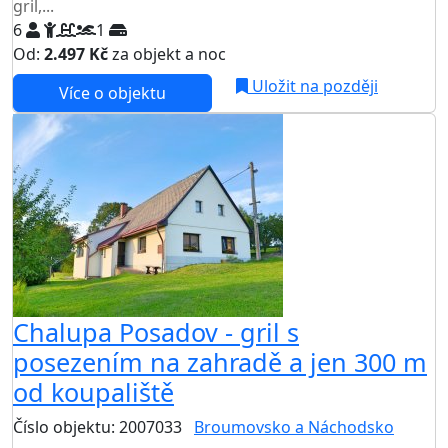
gril,...
6
1
Od:
2.497 Kč
za objekt a noc
Uložit na později
Více o objektu
Chalupa Posadov - gril s
posezením na zahradě a jen 300 m
od koupaliště
Číslo objektu: 2007033
Broumovsko a Náchodsko