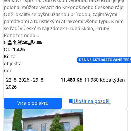
venkovní sprcha. Obrovskou výhodou obce Kruh je její
poloha: můžete vyrazit do Krkonoš nebo Českého ráje.
Obě lokality se pyšní úžasnou přírodou, zajímavými
památkami a turistickými atrakcemi všeho typu. K nim
se řadí v Českém ráji zámek Hrubá Skála, Hrubý
Rohozec nebo...
6
2
Od:
1.426
Kč
za
NEJNIŽŠÍ CENA NA TRHU
DENNĚ AKTUALIZOVANÉ TER
objekt a
noc
22. 8. 2026 - 29. 8.
11.480 Kč
11.980 Kč
za týden
2026
Uložit na později
Více o objektu
AKCE