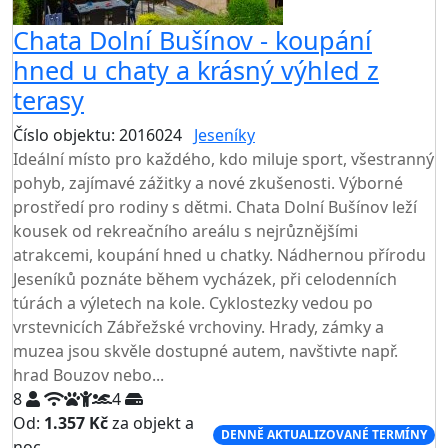
Chata Dolní Bušínov - koupání
hned u chaty a krásný výhled z
terasy
Číslo objektu: 2016024
Jeseníky
TOP HODNOCENÍ
Ideální místo pro každého, kdo miluje sport, všestranný
pohyb, zajímavé zážitky a nové zkušenosti. Výborné
prostředí pro rodiny s dětmi. Chata Dolní Bušínov leží
kousek od rekreačního areálu s nejrůznějšími
atrakcemi, koupání hned u chatky. Nádhernou přírodu
Jeseníků poznáte během vycházek, při celodenních
túrách a výletech na kole. Cyklostezky vedou po
vrstevnicích Zábřežské vrchoviny. Hrady, zámky a
muzea jsou skvěle dostupné autem, navštivte např.
hrad Bouzov nebo...
8
4
Od:
1.357 Kč
za objekt a
DENNĚ AKTUALIZOVANÉ TERMÍNY
noc