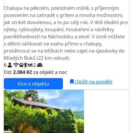
TOP HODNOCENÍ
Chalupa na pěkném, poklidném místě, s příjemným
posezením na zahradě s grilem a mnoha možnostmi,
jak strávit dovolenou, a to po celý rok. V létě ideální pro
výlety, cyklovýlety, koupání, houbaření a návštěvy
pamětihodností na Náchodsku a okolí. V zimě můžete
s dětmi sáňkovat na svahu přímo u chalupy,
protáhnout se na běžkách nebo zajet na sjezdovky do
Mladých Buků (22 km odsud).
6
2
Od:
2.084 Kč
za objekt a noc
Uložit na později
Více o objektu
AKCE