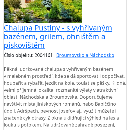
Chalupa Pustiny - s vyhřívaným
bazénem, grilem, ohništěm a
pískovištěm
Číslo objektu: 2004161
Broumovsko a Náchodsko
TOP HODNOCENÍ
Pěkná, udržovaná chalupa s vyhřívaným bazénem
v malebném prostředí, kde se dá sportovat i odpočívat,
houbařit a rybařit, jezdit na kole, toulat se pěšky. Klidná,
velmi příjemná lokalita, rozmanité výlety v atraktivní
oblasti Náchodska a Broumovska. Doporučujeme
navštívit místa Jiráskových románů, nebo Babiččino
údolí, Adršpach, pevnost Josefov aj., využít můžete i
značené cyklotrasy. Z okna uklidňující výhled na les a
louku s potokem. Na udržované zahradě posezení,