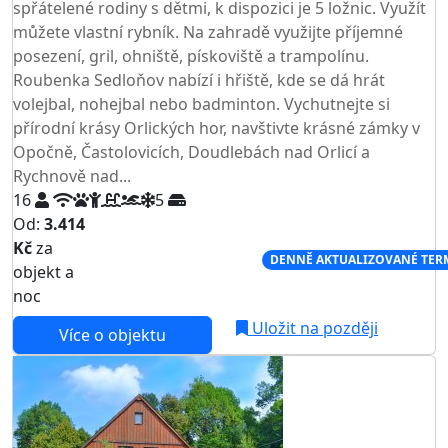
spřátelené rodiny s dětmi, k dispozici je 5 ložnic. Využít
můžete vlastní rybník. Na zahradě využijte příjemné
posezení, gril, ohniště, pískoviště a trampolínu.
Roubenka Sedloňov nabízí i hřiště, kde se dá hrát
volejbal, nohejbal nebo badminton. Vychutnejte si
přírodní krásy Orlických hor, navštivte krásné zámky v
Opočně, Častolovicích, Doudlebách nad Orlicí a
Rychnově nad...
16
5
Od:
3.414
Kč
za
NEJNIŽŠÍ CENA NA TRHU
DENNĚ AKTUALIZOVANÉ TER
objekt a
noc
Uložit na později
Více o objektu