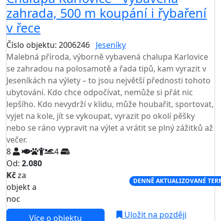
zahrada, 500 m koupání i řybaření
v řece
Číslo objektu: 2006246
Jeseníky
TOP HODNOCENÍ
Malebná příroda, výborně vybavená chalupa Karlovice
se zahradou na polosamotě a řada tipů, kam vyrazit v
Jeseníkách na výlety – to jsou největší přednosti tohoto
ubytování. Kdo chce odpočívat, nemůže si přát nic
lepšího. Kdo nevydrží v klidu, může houbařit, sportovat,
vyjet na kole, jít se vykoupat, vyrazit po okolí pěšky
nebo se ráno vypravit na výlet a vrátit se plný zážitků až
večer.
8
4
Od:
2.080
Kč
za
NEJNIŽŠÍ CENA NA TRHU
DENNĚ AKTUALIZOVANÉ TER
objekt a
noc
Uložit na později
Více o objektu