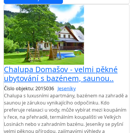
Chalupa Domašov - velmi pěkné
ubytování s bazénem, saunou..
Číslo objektu: 2015036
Jeseníky
TOP HODNOCENÍ
Chalupa s luxusními apartmány, bazénem na zahradě a
saunou je zárukou vynikajícího odpočinku. Kdo
preferuje relaxaci u vody, může vybírat mezi koupáním
v řece, na přehradě, termálním koupališti ve Velkých
Losinách nebo v zahradním bazénu. Jeseníky se pyšní
velmi pěknou přírodou, zajímavými výhledy a