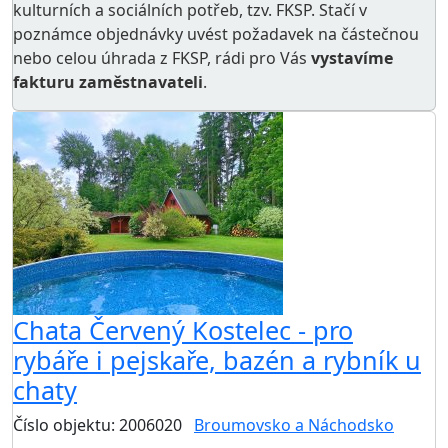
kulturních a sociálních potřeb
, tzv. FKSP. Stačí v
poznámce objednávky uvést požadavek na částečnou
nebo celou úhrada z FKSP, rádi pro Vás
vystavíme
fakturu zaměstnavateli
.
Chata Červený Kostelec - pro
rybáře i pejskaře, bazén a rybník u
chaty
Číslo objektu: 2006020
Broumovsko a Náchodsko