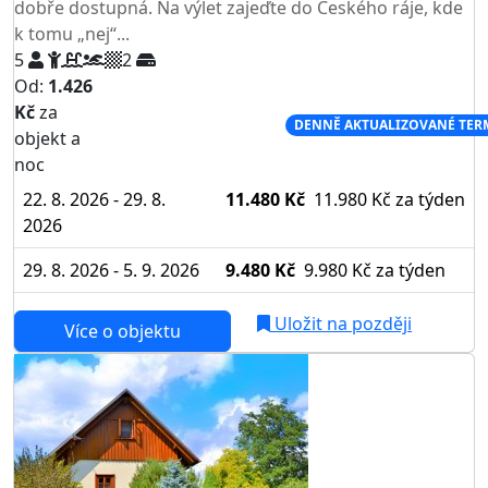
dobře dostupná. Na výlet zajeďte do Českého ráje, kde
k tomu „nej“...
5
2
Od:
1.426
Kč
za
NEJNIŽŠÍ CENA NA TRHU
DENNĚ AKTUALIZOVANÉ TER
objekt a
noc
22. 8. 2026 - 29. 8.
11.480 Kč
11.980 Kč
za týden
2026
29. 8. 2026 - 5. 9. 2026
9.480 Kč
9.980 Kč
za týden
Uložit na později
Více o objektu