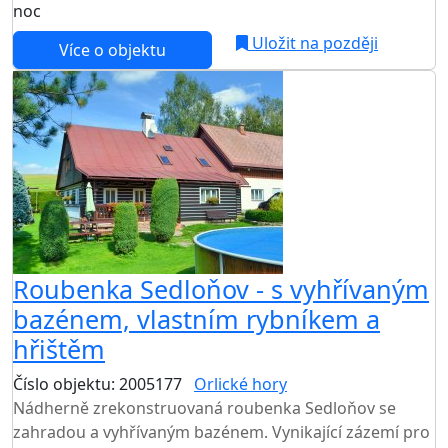
noc
Uložit na později
Více o objektu
Roubenka Sedloňov - s vyhřívaným
bazénem, vlastním rybníkem a
hřištěm
Číslo objektu: 2005177
Orlické hory
TOP HODNOCENÍ
Nádherně zrekonstruovaná roubenka Sedloňov se
zahradou a vyhřívaným bazénem. Vynikající zázemí pro