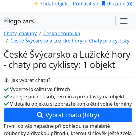
Přidat objekt
Přihlásit se
Uložené (
0
)
Chaty, chalupy
Česká republika
České Švýcarsko a Lužické hory
Chaty pro cyklisty
České Švýcarsko a Lužické hory
- chaty pro cyklisty: 1 objekt
☀️ Jak vybrat chatu?
Vyberte lokalitu ve filtrech
Zadejte počet osob, termín a požadavky na objekt
V detailu objektu si zobrazte konkrétní volné termíny
Vybrat chatu (filtry)
První, co vás napadne při pohledu na malebné
roubenky a divokou přírodu, kterou si člověk ještě zcela