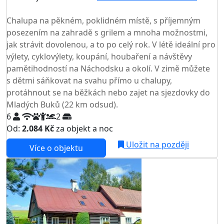
TOP HODNOCENÍ
Chalupa na pěkném, poklidném místě, s příjemným
posezením na zahradě s grilem a mnoha možnostmi,
jak strávit dovolenou, a to po celý rok. V létě ideální pro
výlety, cyklovýlety, koupání, houbaření a návštěvy
pamětihodností na Náchodsku a okolí. V zimě můžete
s dětmi sáňkovat na svahu přímo u chalupy,
protáhnout se na běžkách nebo zajet na sjezdovky do
Mladých Buků (22 km odsud).
6
2
Od:
2.084 Kč
za objekt a noc
Uložit na později
Více o objektu