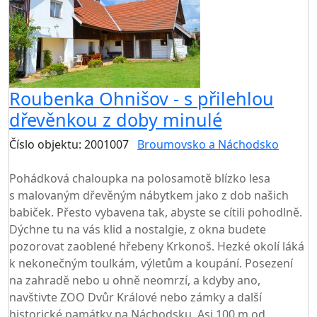
Roubenka Ohnišov - s přilehlou
dřevěnkou z doby minulé
Číslo objektu: 2001007
Broumovsko a Náchodsko
TOP HODNOCENÍ
Pohádková chaloupka na polosamotě blízko lesa
s malovaným dřevěným nábytkem jako z dob našich
babiček. Přesto vybavena tak, abyste se cítili pohodlně.
Dýchne tu na vás klid a nostalgie, z okna budete
pozorovat zaoblené hřebeny Krkonoš. Hezké okolí láká
k nekonečným toulkám, výletům a koupání. Posezení
na zahradě nebo u ohně neomrzí, a kdyby ano,
navštivte ZOO Dvůr Králové nebo zámky a další
historické památky na Náchodsku. Asi 100 m od