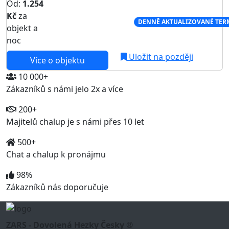
Od:
1.254
Kč
za
NEJNIŽŠÍ CENA NA TRHU
DENNĚ AKTUALIZOVANÉ TER
objekt a
noc
Uložit na později
Více o objektu
10 000+
Zákazníků s námi jelo 2x a více
200+
Majitelů chalup je s námi přes 10 let
500+
Chat a chalup k pronájmu
98%
Zákazníků nás doporučuje
ZARS - Dovolená Hezky Česky ®