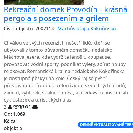
Rekreační domek Provodín - krásná
pergola s posezením a grilem
Číslo objektu: 2002114
Máchův kraj a Kokořínsko
TOP HODNOCENÍ
Chválou ve svých recenzích nešetří lidé, kteří se
ubytovali v tomto půvabném domečku nedaleko
Máchova jezera, kde vydržíte lenošit, koupat se,
provozovat vodní sporty, podnikat výlety, sbírat houby,
relaxovat. Romantická krajina nedalekého Kokořínska
je dostupná pěšky i na kole. Český ráj se pyšní
překrásnou přírodou a celou řadou skvostných hradů,
zámků, vyhlídek, skalních měst, a především hustou sítí
cyklostezek a turistických tras.
3
1
Od:
1.069
Kč
za
NEJNIŽŠÍ CENA NA TRHU
DENNĚ AKTUALIZOVANÉ TER
objekt a