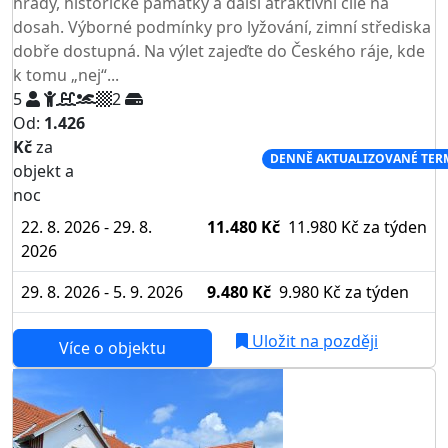
hrady, historické památky a další atraktivní cíle na
dosah. Výborné podmínky pro lyžování, zimní střediska
dobře dostupná. Na výlet zajeďte do Českého ráje, kde
k tomu „nej“...
5
2
Od:
1.426
Kč
za
NEJNIŽŠÍ CENA NA TRHU
DENNĚ AKTUALIZOVANÉ TER
objekt a
noc
22. 8. 2026 - 29. 8.
11.480 Kč
11.980 Kč
za týden
2026
29. 8. 2026 - 5. 9. 2026
9.480 Kč
9.980 Kč
za týden
Uložit na později
Více o objektu