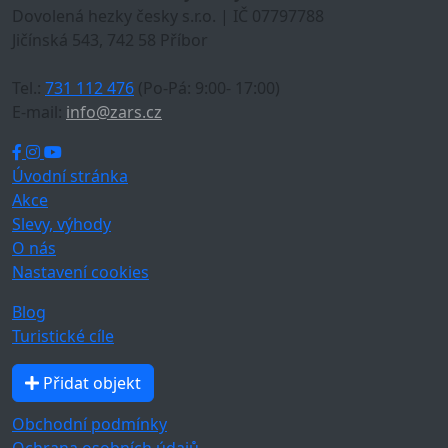
Dovolená hezky česky s.r.o. | IČ 07797788
Jičínská 543, 742 58 Příbor
Tel.:
731 112 476
(Po-Pá: 9:00- 17:00)
E-mail:
info@zars.cz
Úvodní stránka
Akce
Slevy, výhody
O nás
Nastavení cookies
Blog
Turistické cíle
Přidat objekt
Obchodní podmínky