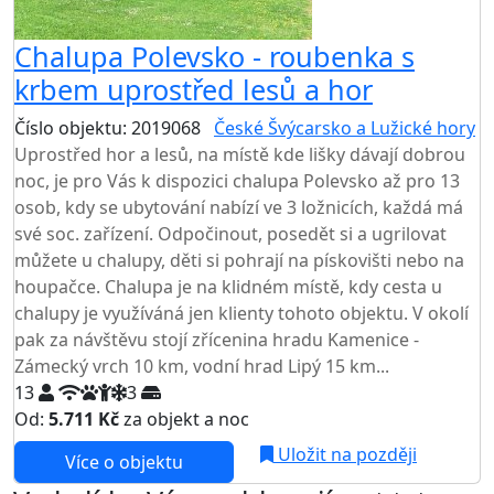
Chalupa Polevsko - roubenka s
krbem uprostřed lesů a hor
Číslo objektu: 2019068
České Švýcarsko a Lužické hory
Uprostřed hor a lesů, na místě kde lišky dávají dobrou
noc, je pro Vás k dispozici chalupa Polevsko až pro 13
osob, kdy se ubytování nabízí ve 3 ložnicích, každá má
své soc. zařízení. Odpočinout, posedět si a ugrilovat
můžete u chalupy, děti si pohrají na pískovišti nebo na
houpačce. Chalupa je na klidném místě, kdy cesta u
chalupy je využíváná jen klienty tohoto objektu. V okolí
pak za návštěvu stojí zřícenina hradu Kamenice -
Zámecký vrch 10 km, vodní hrad Lipý 15 km...
13
3
Od:
5.711 Kč
za objekt a noc
Uložit na později
Více o objektu