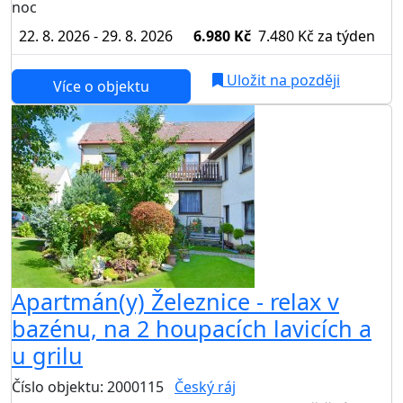
noc
22. 8. 2026 - 29. 8. 2026
6.980 Kč
7.480 Kč
za týden
Uložit na později
Více o objektu
Apartmán(y) Železnice - relax v
bazénu, na 2 houpacích lavicích a
u grilu
Číslo objektu: 2000115
Český ráj
TOP HODNOCENÍ