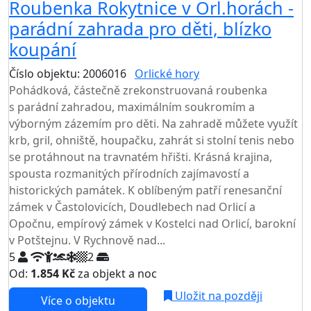
Roubenka Rokytnice v Orl.horách -
parádní zahrada pro děti, blízko
koupání
Číslo objektu: 2006016
Orlické hory
TOP HODNOCENÍ
Pohádková, částečně zrekonstruovaná roubenka
s parádní zahradou, maximálním soukromím a
výborným zázemím pro děti. Na zahradě můžete využít
krb, gril, ohniště, houpačku, zahrát si stolní tenis nebo
se protáhnout na travnatém hřišti. Krásná krajina,
spousta rozmanitých přírodních zajímavostí a
historických památek. K oblíbeným patří renesanční
zámek v Častolovicích, Doudlebech nad Orlicí a
Opočnu, empírový zámek v Kostelci nad Orlicí, barokní
v Potštejnu. V Rychnově nad...
5
2
Od:
1.854 Kč
za objekt a noc
Uložit na později
Více o objektu