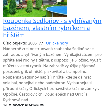
Roubenka Sedloňov - s vyhřívaným
bazénem, vlastním rybníkem a
hřištěm
Číslo objektu: 2005177
Orlické hory
TOP HODNOCENÍ
Nádherně zrekonstruovaná roubenka Sedloňov se
zahradou a vyhřívaným bazénem. Vynikající zázemí pro
spřátelené rodiny s dětmi, k dispozici je 5 ložnic. Využít
můžete vlastní rybník. Na zahradě využijte příjemné
posezení, gril, ohniště, pískoviště a trampolínu.
Roubenka Sedloňov nabízí i hřiště, kde se dá hrát
volejbal, nohejbal nebo badminton. Vychutnejte si
přírodní krásy Orlických hor, navštivte krásné zámky v
Opočně, Častolovicích, Doudlebách nad Orlicí a
Rychnově nad...
16
5