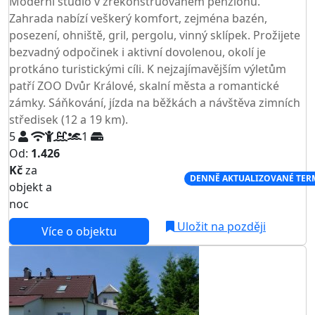
Moderní studio v zrekonstruovaném penzionu.
Zahrada nabízí veškerý komfort, zejména bazén,
posezení, ohniště, gril, pergolu, vinný sklípek. Prožijete
bezvadný odpočinek i aktivní dovolenou, okolí je
protkáno turistickými cíli. K nejzajímavějším výletům
patří ZOO Dvůr Králové, skalní města a romantické
zámky. Sáňkování, jízda na běžkách a návštěva zimních
středisek (12 a 19 km).
5
1
Od:
1.426
Kč
za
NEJNIŽŠÍ CENA NA TRHU
DENNĚ AKTUALIZOVANÉ TER
objekt a
noc
Uložit na později
Více o objektu