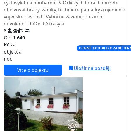
cyklovýletů a houbaření. V Orlických horách můžete
obdivovat hrady, zámky, technické památky a ojedinělé
vojenské pevnosti. Výborné zázemí pro zimní
dovolenou, běžecké trasy a...
8
2
Od:
1.640
Kč
za
NEJNIŽŠÍ CENA NA TRHU
DENNĚ AKTUALIZOVANÉ TER
objekt a
noc
Uložit na později
Více o objektu
AKCE