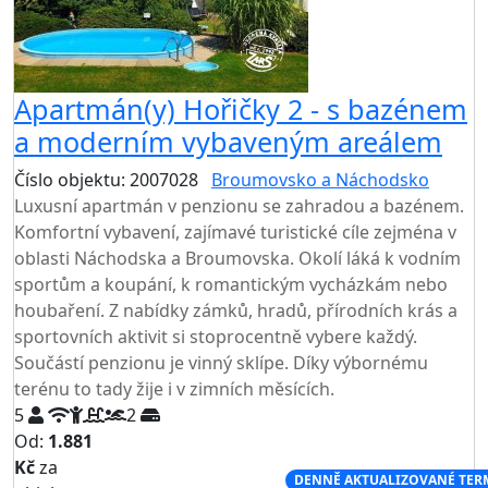
Apartmán(y) Hořičky 2 - s bazénem
a moderním vybaveným areálem
Číslo objektu: 2007028
Broumovsko a Náchodsko
Luxusní apartmán v penzionu se zahradou a bazénem.
Komfortní vybavení, zajímavé turistické cíle zejména v
oblasti Náchodska a Broumovska. Okolí láká k vodním
sportům a koupání, k romantickým vycházkám nebo
houbaření. Z nabídky zámků, hradů, přírodních krás a
sportovních aktivit si stoprocentně vybere každý.
Součástí penzionu je vinný sklípe. Díky výbornému
terénu to tady žije i v zimních měsících.
5
2
Od:
1.881
Kč
za
NEJNIŽŠÍ CENA NA TRHU
DENNĚ AKTUALIZOVANÉ TER