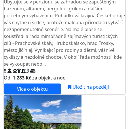
Ubytujte se v penzionu se zahradou se zapuštěným
bazénem, altánem, pergolou, grilem a dalším
potřebným vybavením. Pohádková krajina Českého ráje
vás chytne u srdce, protože malebná příroda tu vytváří
nezapomenutelné scenérie. Na malé ploše se
soustředila řada mimořádně zajímavých turistických
cílů - Prachovské skály, Hruboskalsko, hrad Trosky,
město Jičín aj. Vynikající pro rodiny s dětmi, vášnivé
cyklisty a nezdolné chodce. V okolí řada možností, kde
se vykoupat nebo...
8
3
Od:
1.283 Kč
za objekt a noc
Uložit na později
Více o objektu