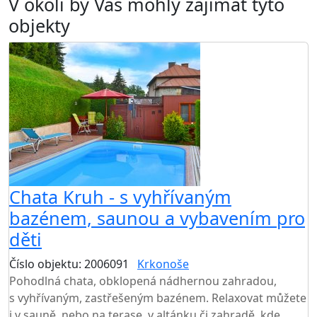
V okolí by Vás mohly zajímat tyto
objekty
AKCE
Chata Kruh - s vyhřívaným
bazénem, saunou a vybavením pro
děti
Číslo objektu: 2006091
Krkonoše
TOP HODNOCENÍ
Pohodlná chata, obklopená nádhernou zahradou,
s vyhřívaným, zastřešeným bazénem. Relaxovat můžete
i v sauně, nebo na terase, v altánku či zahradě, kde