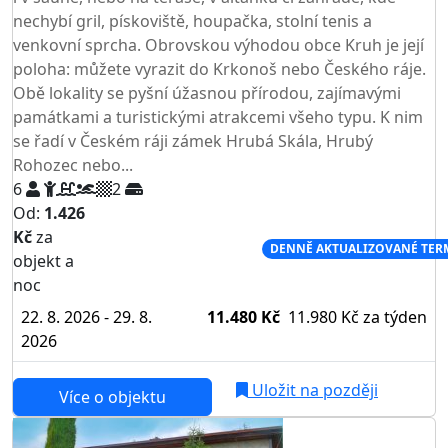
nechybí gril, pískoviště, houpačka, stolní tenis a
venkovní sprcha. Obrovskou výhodou obce Kruh je její
poloha: můžete vyrazit do Krkonoš nebo Českého ráje.
Obě lokality se pyšní úžasnou přírodou, zajímavými
památkami a turistickými atrakcemi všeho typu. K nim
se řadí v Českém ráji zámek Hrubá Skála, Hrubý
Rohozec nebo...
6
2
Od:
1.426
Kč
za
NEJNIŽŠÍ CENA NA TRHU
DENNĚ AKTUALIZOVANÉ TER
objekt a
noc
22. 8. 2026 - 29. 8.
11.480 Kč
11.980 Kč
za týden
2026
Uložit na později
Více o objektu
AKCE