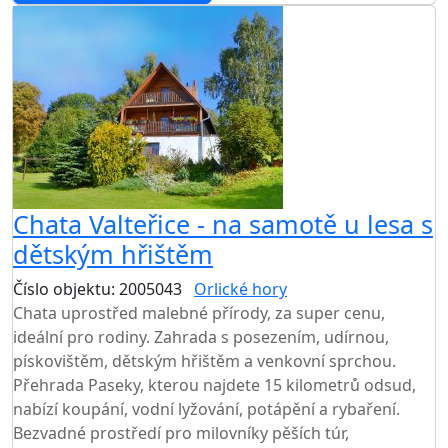
Chata Valteřice - na samotě u lesa s
dětským hřištěm
Číslo objektu: 2005043
Orlické hory
TOP HODNOCENÍ
Chata uprostřed malebné přírody, za super cenu,
ideální pro rodiny. Zahrada s posezením, udírnou,
pískovištěm, dětským hřištěm a venkovní sprchou.
Přehrada Paseky, kterou najdete 15 kilometrů odsud,
nabízí koupání, vodní lyžování, potápění a rybaření.
Bezvadné prostředí pro milovníky pěších túr,