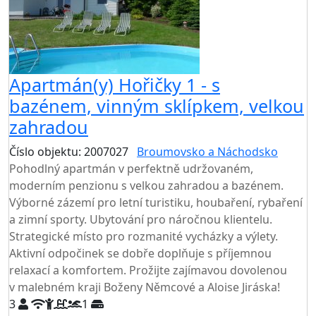
Apartmán(y) Hořičky 1 - s
bazénem, vinným sklípkem, velkou
zahradou
Číslo objektu: 2007027
Broumovsko a Náchodsko
Pohodlný apartmán v perfektně udržovaném,
moderním penzionu s velkou zahradou a bazénem.
Výborné zázemí pro letní turistiku, houbaření, rybaření
a zimní sporty. Ubytování pro náročnou klientelu.
Strategické místo pro rozmanité vycházky a výlety.
Aktivní odpočinek se dobře doplňuje s příjemnou
relaxací a komfortem. Prožijte zajímavou dovolenou
v malebném kraji Boženy Němcové a Aloise Jiráska!
3
1