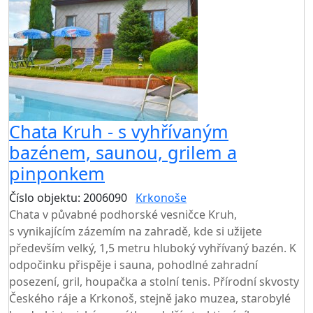
Chata Kruh - s vyhřívaným
bazénem, saunou, grilem a
pinponkem
Číslo objektu: 2006090
Krkonoše
TOP HODNOCENÍ
Chata v půvabné podhorské vesničce Kruh,
s vynikajícím zázemím na zahradě, kde si užijete
především velký, 1,5 metru hluboký vyhřívaný bazén. K
odpočinku přispěje i sauna, pohodlné zahradní
posezení, gril, houpačka a stolní tenis. Přírodní skvosty
Českého ráje a Krkonoš, stejně jako muzea, starobylé