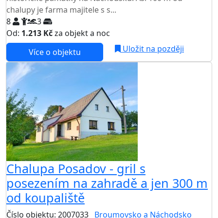
chalupy je farma majitele s s...
8
3
Od:
1.213 Kč
za objekt a noc
Uložit na později
Více o objektu
Chalupa Posadov - gril s
posezením na zahradě a jen 300 m
od koupaliště
Číslo objektu: 2007033
Broumovsko a Náchodsko