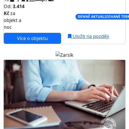
Od:
3.414
Kč
za
NEJNIŽŠÍ CENA NA TRHU
DENNĚ AKTUALIZOVANÉ TER
objekt a
noc
Uložit na později
Více o objektu