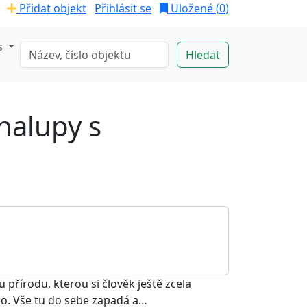
Přidat objekt
Přihlásit se
Uložené (
0
)
s
halupy s
přírodu, kterou si člověk ještě zcela
ko. Vše tu do sebe zapadá a…