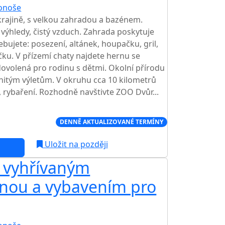
onoše
TOP HODNOCENÍ
rajině, s velkou zahradou a bazénem.
ýhledy, čistý vzduch. Zahrada poskytuje
bujete: posezení, altánek, houpačku, gril,
čku. V přízemí chaty najdete hernu se
 dovolená pro rodinu s dětmi. Okolní přírodu
nitým výletům. V okruhu cca 10 kilometrů
s, rybaření. Rozhodně navštivte ZOO Dvůr...
Í CENA NA TRHU
DENNĚ AKTUALIZOVANÉ TERMÍNY
Uložit na později
s vyhřívaným
AKCE
nou a vybavením pro