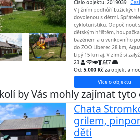
Číslo objektu: 2019039
Čes
V jižním podhůří Lužických h
dovolenou s dětmi. Spřátelené
cykloturistiku. Odpočinout 
dětským hřištěm, houpačkami
bazénem a u venkovního pose
do ZOO Liberec 28 km, Aqu
Lipý 15 km aj. V zimě si zaly
23
7
Od:
5.000 Kč
za objekt a no
Více o objektu
kolí by Vás mohly zajímat tyto
Chata Stromko
grilem, pinp
děti