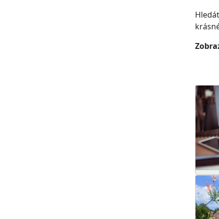
Hledát
krásné
Zobraz