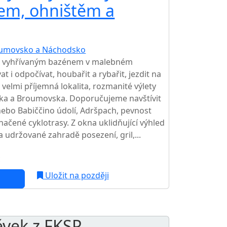
em, ohništěm a
umovsko a Náchodsko
TOP HODNOCENÍ
s vyhřívaným bazénem v malebném
t i odpočívat, houbařit a rybařit, jezdit na
, velmi příjemná lokalita, rozmanité výlety
dska a Broumovska. Doporučujeme navštívit
nebo Babiččino údolí, Adršpach, pevnost
značené cyklotrasy. Z okna uklidňující výhled
 udržované zahradě posezení, gril,...
c
Uložit na později
ěvek z FKSP