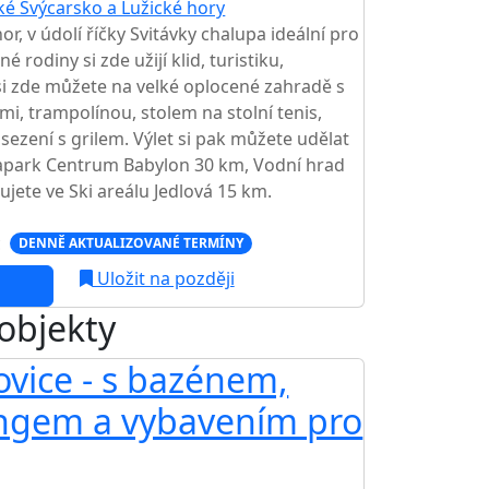
ké Švýcarsko a Lužické hory
or, v údolí říčky Svitávky chalupa ideální pro
 rodiny si zde užijí klid, turistiku,
si zde můžete na velké oplocené zahradě s
, trampolínou, stolem na stolní tenis,
zení s grilem. Výlet si pak můžete udělat
apark Centrum Babylon 30 km, Vodní hrad
žujete ve Ski areálu Jedlová 15 km.
c
DENNĚ AKTUALIZOVANÉ TERMÍNY
Uložit na později
 objekty
vice - s bazénem,
ongem a vybavením pro