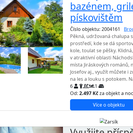
bazénem, gril
pískovištěm
Číslo objektu: 2004161
Bro
Pěkná, udržovaná chalupa 
prostředí, kde se dá sportova
kole, toulat se pěšky. Klidná
v atraktivní oblasti Nácho
místa Jiráskových románů, 
Josefov aj., využít můžete i 
na les a louku s potokem. Na
6
1
Od:
2.497 Kč
za objekt a no
Více o objektu
Využijte přísp