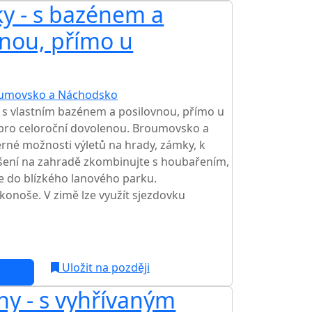
ky - s bazénem a
vnou, přímo u
umovsko a Náchodsko
TOP HODNOCENÍ
 s vlastním bazénem a posilovnou, přímo u
pro celoroční dovolenou. Broumovsko a
rné možnosti výletů na hrady, zámky, k
šení na zahradě zkombinujte s houbařením,
e do blízkého lanového parku.
onoše. V zimě lze využít sjezdovku
c
NEJNIŽŠÍ CENA NA TRHU
Uložit na později
ny - s vyhřívaným