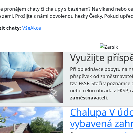
e pronájem chaty či chalupy s bazénem? Na víkend nebo celý
 zemi. Prožijte s námi dovolenou hezky Česky. Pokud upřed
it chaty:
Vše
Akce
Využijte přísp
Při objednávce pobytu na n
příspěvek od zaměstnavate
tzv. FKSP. Stačí v poznámc
nebo celou úhrada z FKSP, 
zaměstnavateli
.
Chalupa V údol
vybavená zah