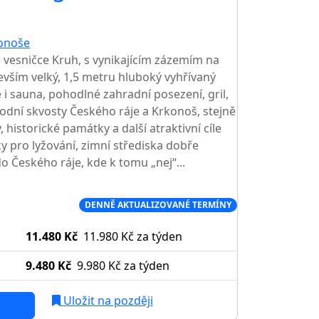
onoše
TOP HODNOCENÍ
vesničce Kruh, s vynikajícím zázemím na
devším velký, 1,5 metru hluboký vyhřívaný
 i sauna, pohodlné zahradní posezení, gril,
rodní skvosty Českého ráje a Krkonoš, stejně
 historické památky a další atraktivní cíle
 pro lyžování, zimní střediska dobře
o Českého ráje, kde k tomu „nej“...
Í CENA NA TRHU
DENNĚ AKTUALIZOVANÉ TERMÍNY
11.480 Kč
11.980 Kč
za týden
9.480 Kč
9.980 Kč
za týden
Uložit na později