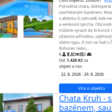
Číslo objektu: 2006091
Krk
Pohodlná chata, obklopená
zastřešeným bazénem. Relax
v altánku či zahradě, kde nec
a venkovní sprcha. Obrovsko
můžete vyrazit do Krkonoš n
úžasnou přírodou, zajímavý
všeho typu. K nim se řadí v
Rohozec nebo...
6
2
Od:
1.426 Kč
za
NEJNIŽŠ
objekt a noc
22. 8. 2026 - 29. 8. 2026
Více o objektu
Chata Kruh - 
bazénem, sau