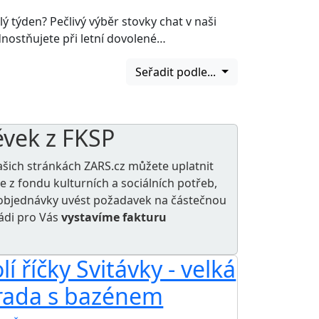
 týden? Pečlivý výběr stovky chat v naši
nostňujete při letní dovolené…
Seřadit podle...
ěvek z FKSP
ašich stránkách ZARS.cz můžete uplatnit
le z
fondu kulturních a sociálních potřeb
,
e objednávky uvést požadavek na částečnou
rádi pro Vás
vystavíme fakturu
í říčky Svitávky - velká
rada s bazénem