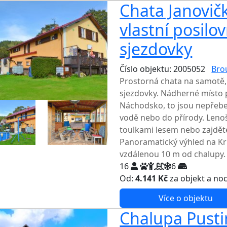
Chata Janovič
vlastní posilo
sjezdovky
Číslo objektu: 2005052
Bro
Prostorná chata na samotě,
sjezdovky. Nádherné místo 
Náchodsko, to jsou nepřebe
vodě nebo do přírody. Leno
toulkami lesem nebo zajdět
Panoramatický výhled na Krk
vzdálenou 10 m od chalupy.
16
6
Od:
4.141 Kč
za objekt a no
Více o objektu
Chalupa Pusti