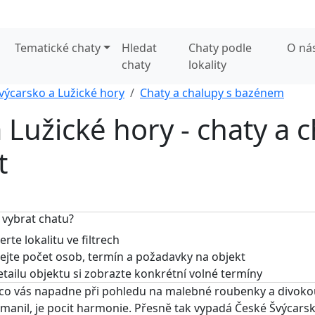
Tematické chaty
Hledat
Chaty podle
O ná
chaty
lokality
výcarsko a Lužické hory
Chaty a chalupy s bazénem
 Lužické hory - chaty a c
t
 vybrat chatu?
rte lokalitu ve filtrech
jte počet osob, termín a požadavky na objekt
tailu objektu si zobrazte konkrétní volné termíny
 co vás napadne při pohledu na malebné roubenky a divokou 
anil, je pocit harmonie. Přesně tak vypadá České Švýcars