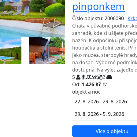
pinponkem
Číslo objektu: 2006090
Krk
Chata v půvabné podhorské 
zahradě, kde si užijete pře
bazén. K odpočinku přispěje
houpačka a stolní tenis. Pří
jako muzea, starobylé hrady,
na dosah. Výborné podmínky
dostupná. Na výlet zajeďte d
5
2
Od:
1.426 Kč
za
NEJNIŽŠ
objekt a noc
22. 8. 2026 - 29. 8. 2026
29. 8. 2026 - 5. 9. 2026
Více o objektu