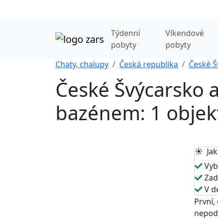
Týdenní
Víkendové
pobyty
pobyty
Chaty, chalupy
Česká republika
České Š
České Švýcarsko a
bazénem: 1 objek
☀️ Jak
Vybe
Zade
V de
První,
nepodm