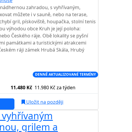
onoše
TOP HODNOCENÍ
 nádhernou zahradou, s vyhřívaným,
ovat můžete i v sauně, nebo na terase,
hybí gril, pískoviště, houpačka, stolní tenis
u výhodou obce Kruh je její poloha:
ebo Českého ráje. Obě lokality se pyšní
mi památkami a turistickými atrakcemi
 Českém ráji zámek Hrubá Skála, Hrubý
Í CENA NA TRHU
DENNĚ AKTUALIZOVANÉ TERMÍNY
11.480 Kč
11.980 Kč
za týden
Uložit na později
s vyhřívaným
AKCE
nou, grilem a