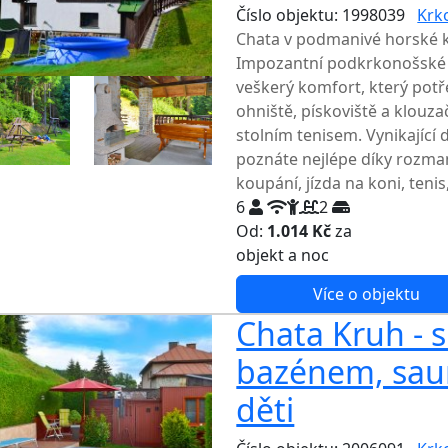
Číslo objektu: 1998039
Krk
Chata v podmanivé horské k
Impozantní podkrkonošské v
veškerý komfort, který potře
ohniště, pískoviště a klouza
stolním tenisem. Vynikající
poznáte nejlépe díky rozma
koupání, jízda na koni, teni
6
2
Od:
1.014 Kč
za
NEJNIŽŠ
objekt a noc
Více o objektu
Chata Kruh - 
bazénem, sau
děti