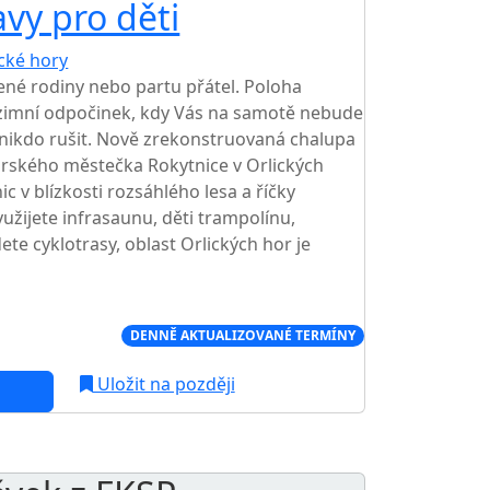
vy pro děti
ické hory
TOP HODNOCENÍ
ené rodiny nebo partu přátel. Poloha
 i zimní odpočinek, kdy Vás na samotě nebude
nikdo rušit. Nově zrekonstruovaná chalupa
rského městečka Rokytnice v Orlických
c v blízkosti rozsáhlého lesa a říčky
yužijete infrasaunu, děti trampolínu,
dete cyklotrasy, oblast Orlických hor je
Í CENA NA TRHU
DENNĚ AKTUALIZOVANÉ TERMÍNY
Uložit na později