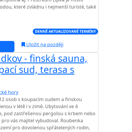
dou, které zvládnu i nejmenší turisté, také
Í CENA NA TRHU
DENNĚ AKTUALIZOVANÉ TERMÍNY
Uložit na později
kov - finská sauna,
ací sud, terasa s
ické hory
 12 osob s koupacím sudem a finskou
nou v létě i v zimě. Ubytování ve 4
ase, pod zastřešenou pergolou s krbem nebo
e pro vás majitel vybudoval. Roubenka
ázemí pro dovolenou spřátelených rodin,