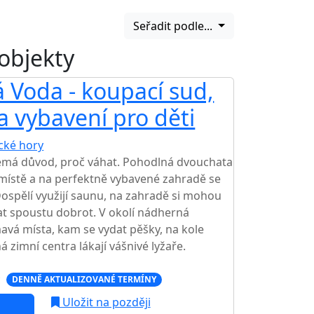
Seřadit podle...
 objekty
 Voda - koupací sud,
a vybavení pro děti
ické hory
TOP HODNOCENÍ
nemá důvod, proč váhat. Pohodlná dvouchata
 místě a na perfektně vybavené zahradě se
Dospělí využijí saunu, na zahradě si mohou
at spoustu dobrot. V okolí nádherná
mavá místa, kam se vydat pěšky, na kole
zimní centra lákají vášnivé lyžaře.
c
DENNĚ AKTUALIZOVANÉ TERMÍNY
Uložit na později