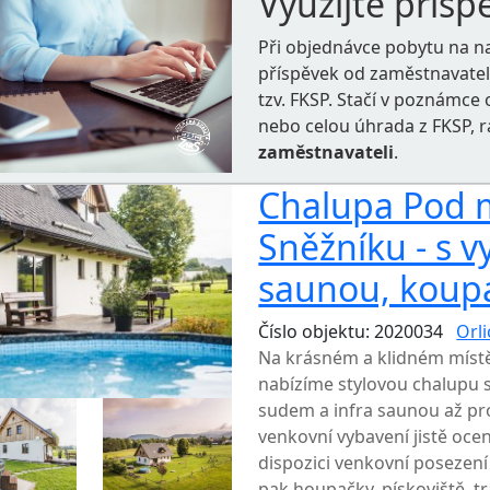
Využijte přísp
Při objednávce pobytu na n
příspěvek od zaměstnavate
tzv. FKSP. Stačí v poznámc
nebo celou úhrada z FKSP, 
zaměstnavateli
.
Chalupa Pod 
Sněžníku - s 
saunou, koup
Číslo objektu: 2020034
Orl
Na krásném a klidném míst
nabízíme stylovou chalupu
sudem a infra saunou až pr
venkovní vybavení jistě ocen
dispozici venkovní posezení 
pak houpačky, pískoviště, tr