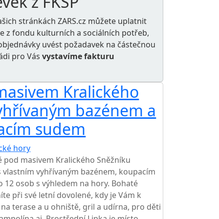
ěvek z FKSP
ašich stránkách ZARS.cz můžete uplatnit
le z
fondu kulturních a sociálních potřeb
,
e objednávky uvést požadavek na částečnou
rádi pro Vás
vystavíme fakturu
masivem Kralického
vyhřívaným bazénem a
acím sudem
ické hory
ě pod masivem Kralického Sněžníku
 s vlastním vyhřívaným bazénem, koupacím
o 12 osob s výhledem na hory. Bohaté
íte při své letní dovolené, kdy je Vám k
na terase a u ohniště, gril a udírna, pro děti
ampolína aj. Prostřední Lipka je místo