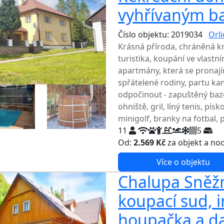
vyhřívaným b
Číslo objektu: 2019034
Orl
Krásná příroda, chráněná kra
turistika, koupání ve vlastn
apartmány, která se pronají
spřátelené rodiny, partu k
odpočinout - zapuštěný baz
ohniště, gril, líný tenis, pí
minigolf, branky na fotbal, 
11
5
Od:
2.569 Kč
za objekt a no
Více o objektu
Chalupa Sněžn
koupací sud, i
houpačka a da