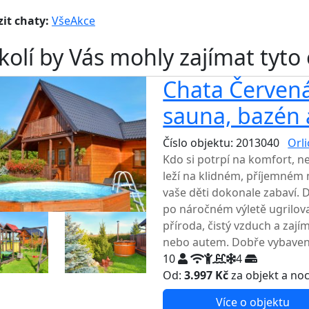
it chaty:
Vše
Akce
kolí by Vás mohly zajímat tyto
Chata Červená
sauna, bazén 
Číslo objektu: 2013040
Orl
Kdo si potrpí na komfort, 
leží na klidném, příjemném
vaše děti dokonale zabaví. 
po náročném výletě ugrilov
příroda, čistý vzduch a zají
nebo autem. Dobře vybavená 
10
4
Od:
3.997 Kč
za objekt a no
Více o objektu