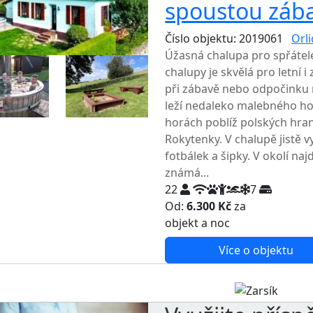
spoustou zába
Číslo objektu: 2019061
Orl
Úžasná chalupa pro spřátel
chalupy je skvělá pro letní
při zábavě nebo odpočinku 
leží nedaleko malebného ho
horách poblíž polských hrani
Rokytenky. V chalupě jistě v
fotbálek a šipky. V okolí naj
známá...
22
7
Od:
6.300 Kč
za
NEJNIŽŠ
objekt a noc
Více o objektu