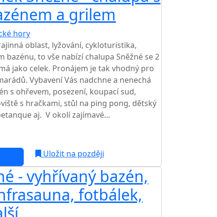
azénem a grilem
ické hory
TOP HODNOCENÍ
jinná oblast, lyžování, cykloturistika,
ím bazénu, to vše nabízí chalupa Sněžné se 2
má jako celek. Pronájem je tak vhodný pro
amarádů. Vybavení Vás nadchne a nenechá
én s ohřevem, posezení, koupací sud,
skoviště s hračkami, stůl na ping pong, dětský
petanque aj. V okolí zajímavé...
c
Uložit na později
é - vyhřívaný bazén,
nfrasauna, fotbálek,
lší