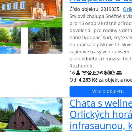
Číslo objektu: 2019035
Orl
Stylová chalupa Sněžné s v
pro 16 osob v krásné příro
dovolená i pro rodiny s dět
nabízí koupací sud, kryté ve
houpačka a pískoviště. Skvěl
zajímavé trasy vedou všemi
prohlédněte si i muzea, tec
Rozhodně...
16
6
Od:
4.283 Kč
za objekt a no
Více o objektu
Chata s wellne
Orlických hor
infrasaunou,