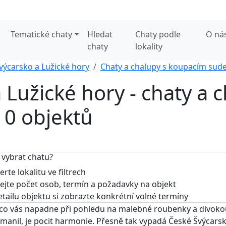
Tematické chaty
Hledat
Chaty podle
O ná
chaty
lokality
výcarsko a Lužické hory
Chaty a chalupy s koupacím su
 Lužické hory - chaty a c
0 objektů
 vybrat chatu?
rte lokalitu ve filtrech
jte počet osob, termín a požadavky na objekt
tailu objektu si zobrazte konkrétní volné termíny
 co vás napadne při pohledu na malebné roubenky a divokou 
anil, je pocit harmonie. Přesně tak vypadá České Švýcars