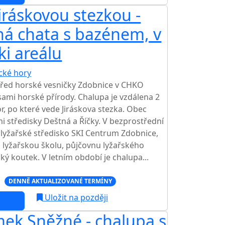
iráskovou stezkou -
á chata s bazénem, v
ki areálu
ické hory
třed horské vesničky Zdobnice v CHKO
ami horské přírody. Chalupa je vzdálena 2
, po které vede Jiráskova stezka. Obec
mi středisky Deštná a Říčky. V bezprostřední
í lyžařské středisko SKI Centrum Zdobnice,
y, lyžařskou školu, půjčovnu lyžařského
ký koutek. V letním období je chalupa...
c
DENNĚ AKTUALIZOVANÉ TERMÍNY
Uložit na později
ek Sněžné - chalupa s