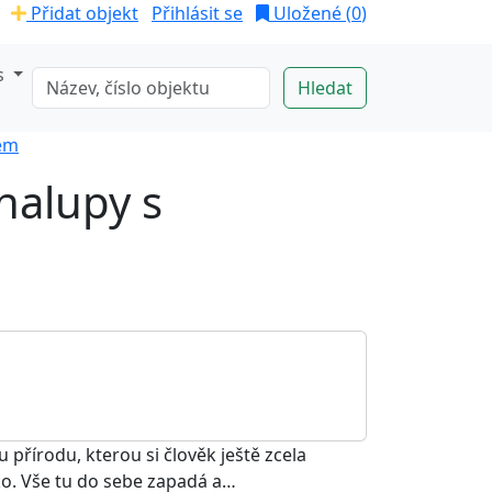
Přidat objekt
Přihlásit se
Uložené (
0
)
s
dem
halupy s
přírodu, kterou si člověk ještě zcela
ko. Vše tu do sebe zapadá a…