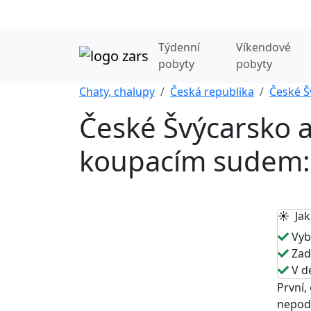
Týdenní
Víkendové
pobyty
pobyty
Chaty, chalupy
Česká republika
České Š
České Švýcarsko a
koupacím sudem: 
☀️ Jak
Vybe
Zade
V de
První,
nepodm