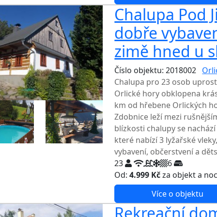
Chalupa Pod J
dobře vybaven
zimě hned u s
Číslo objektu: 2018002
Orl
Chalupa pro 23 osob upros
Orlické hory obklopena krás
km od hřebene Orlických hor
Zdobnice leží mezi rušnější
blízkosti chalupy se nacház
které nabízí 3 lyžařské vlek
vybavení, občerstvení a děts
23
6
Od:
4.999 Kč
za objekt a no
Více o objektu
Rekreační dom