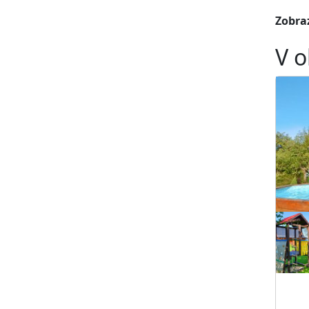
Zobraz
V o