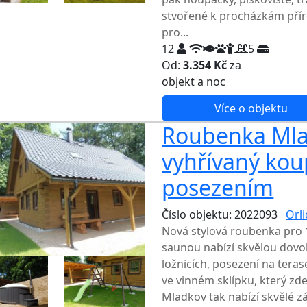
stvořené k procházkám příro
pro...
12
5
Od:
3.354 Kč
za
NEJNIŽŠ
objekt a noc
Více o objektu
Roubenka Mlad
vyhřívaný koup
posezením
Číslo objektu: 2022093
Orl
Nová stylová roubenka pro
saunou nabízí skvělou dovole
ložnicích, posezení na ter
ve vinném sklípku, který zd
Mladkov tak nabízí skvělé z