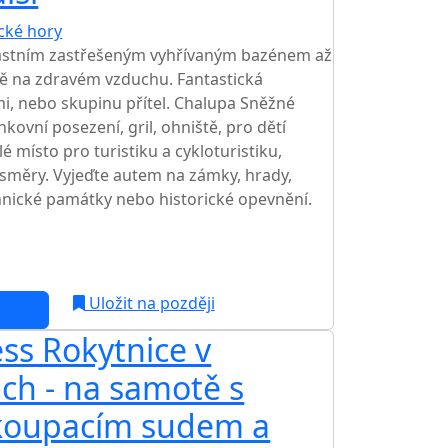
ické hory
TOP HODNOCENÍ
lastním zastřešeným vyhřívaným bazénem až
dě na zdravém vzduchu. Fantastická
mi, nebo skupinu přítel. Chalupa Sněžné
nkovní posezení, gril, ohniště, pro dětí
é místo pro turistiku a cykloturistiku,
 směry. Vyjeďte autem na zámky, hrady,
hnické památky nebo historické opevnění.
c
Uložit na později
ss Rokytnice v
ách - na samotě s
 koupacím sudem a