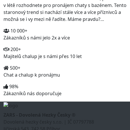
v létě rozhodnete pro pronájem chaty s bazénem. Tento
staronový trend si nachází stále více a více příznivců a
možná se i vy mezi ně řadíte. Máme pravdu?…
10 000+
Zákazníků s námi jelo 2x a více
200+
Majitelů chalup je s námi přes 10 let
500+
Chat a chalup k pronájmu
98%
Zákazníků nás doporučuje
ZARS - Dovolená Hezky Česky ®
Dovolená hezky česky s.r.o. | IČ 07797788
Jičínská 543, 742 58 Příbor