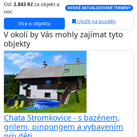
Od:
2.843 Kč
za objekt a
DENNĚ AKTUALIZOVANÉ TERMÍNY
noc
Uložit na později
Více o objektu
V okolí by Vás mohly zajímat tyto
objekty
Chata Stromkovice - s bazénem,
grilem, pinpongem a vybavením
pro děti