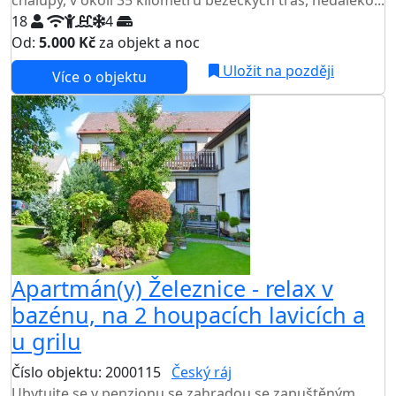
chalupy, v okolí 35 kilometrů běžeckých tras, nedaleko...
18
4
Od:
5.000 Kč
za objekt a noc
NEJNIŽŠÍ CENA NA TRHU
Uložit na později
Více o objektu
Apartmán(y) Železnice - relax v
bazénu, na 2 houpacích lavicích a
u grilu
Číslo objektu: 2000115
Český ráj
TOP HODNOCENÍ
Ubytujte se v penzionu se zahradou se zapuštěným