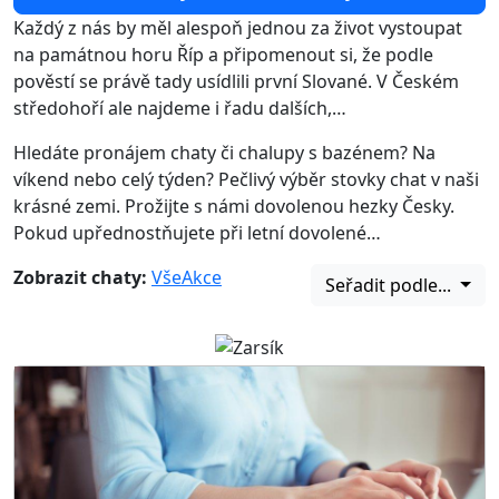
Každý z nás by měl alespoň jednou za život vystoupat
na památnou horu Říp a připomenout si, že podle
pověstí se právě tady usídlili první Slované. V Českém
středohoří ale najdeme i řadu dalších,…
Hledáte pronájem chaty či chalupy s bazénem? Na
víkend nebo celý týden? Pečlivý výběr stovky chat v naši
krásné zemi. Prožijte s námi dovolenou hezky Česky.
Pokud upřednostňujete při letní dovolené…
Zobrazit chaty:
Vše
Akce
Seřadit podle...