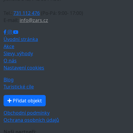
Tel.:
731 112 476
(Po-Pá: 9:00- 17:00)
E-mail:
info@zars.cz
Úvodní stránka
Akce
Slevy, výhody
O nás
Nastavení cookies
Blog
Turistické cíle
Přidat objekt
Obchodní podmínky
Ochrana osobních údajů
Naši partneři: