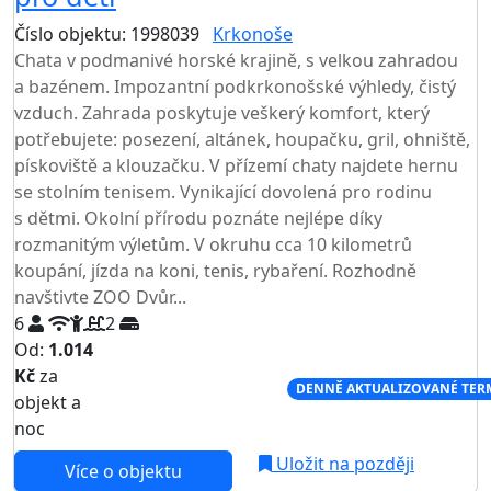
Číslo objektu: 1998039
Krkonoše
TOP HODNOCENÍ
Chata v podmanivé horské krajině, s velkou zahradou
a bazénem. Impozantní podkrkonošské výhledy, čistý
vzduch. Zahrada poskytuje veškerý komfort, který
potřebujete: posezení, altánek, houpačku, gril, ohniště,
pískoviště a klouzačku. V přízemí chaty najdete hernu
se stolním tenisem. Vynikající dovolená pro rodinu
s dětmi. Okolní přírodu poznáte nejlépe díky
rozmanitým výletům. V okruhu cca 10 kilometrů
koupání, jízda na koni, tenis, rybaření. Rozhodně
navštivte ZOO Dvůr...
6
2
Od:
1.014
Kč
za
NEJNIŽŠÍ CENA NA TRHU
DENNĚ AKTUALIZOVANÉ TER
objekt a
noc
Uložit na později
Více o objektu