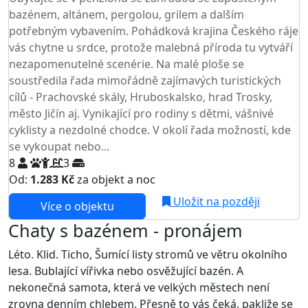
bazénem, altánem, pergolou, grilem a dalším
potřebným vybavením. Pohádková krajina Českého ráje
vás chytne u srdce, protože malebná příroda tu vytváří
nezapomenutelné scenérie. Na malé ploše se
soustředila řada mimořádně zajímavých turistických
cílů - Prachovské skály, Hruboskalsko, hrad Trosky,
město Jičín aj. Vynikající pro rodiny s dětmi, vášnivé
cyklisty a nezdolné chodce. V okolí řada možností, kde
se vykoupat nebo...
8
3
Od:
1.283 Kč
za objekt a noc
Uložit na později
Více o objektu
Chaty s bazénem - pronájem
Léto. Klid. Ticho, Šumící listy stromů ve větru okolního
lesa. Bublající vířivka nebo osvěžující bazén. A
nekonečná samota, která ve velkých městech není
zrovna denním chlebem. Přesně to vás čeká, pakliže se