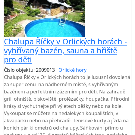
Chalupa Říčky v Orlických horách -
vyhřívaný bazén, sauna a hřiště
pro děti
Číslo objektu: 2009013
Orlické hory
Chalupa Říčky v Orlických horách to je luxusní dovolená
za super cenu na nádherném místě, s vyhřívaným
bazénem a perfektním zázemím pro děti. Na zahradě
gril, ohniště, pískoviště, prolézačky, houpačka. Přírodní
krásy si vychutnejte při výletech pěšky nebo na kole.
Vykoupat se můžete na nedalekých koupalištích, v
akvaparku nebo na přehradě. Tenisové kurty a jízda na
koních pár kilometrů od chalupy. Sáňkování přímo u