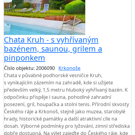
Chata Kruh - s vyhřívaným
bazénem, saunou, grilem a
pinponkem
Číslo objektu: 2006090
Krkonoše
TOP HODNOCENÍ
Chata v půvabné podhorské vesničce Kruh,
s vynikajícím zázemím na zahradě, kde si užijete
především velký, 1,5 metru hluboký vyhřívaný bazén. K
odpočinku přispěje i sauna, pohodlné zahradní
posezení, gril, houpačka a stolní tenis. Přírodní skvosty
Českého ráje a Krkonoš, stejně jako muzea, starobylé
hrady, historické památky a další atraktivní cíle na
dosah. Výborné podmínky pro lyžování, zimní střediska
dobře dostupná. Na výlet zajeďte do Českého ráje, kde