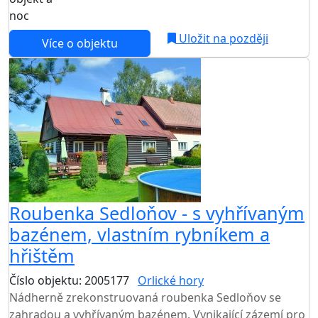
noc
Uložit na později
Více o objektu
Roubenka Sedloňov - s vyhřívaným
bazénem, vlastním rybníkem a
hřištěm
Číslo objektu: 2005177
Orlické hory
TOP HODNOCENÍ
Nádherně zrekonstruovaná roubenka Sedloňov se
zahradou a vyhřívaným bazénem. Vynikající zázemí pro