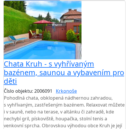
AKCE
Chata Kruh - s vyhřívaným
bazénem, saunou a vybavením pro
děti
Číslo objektu: 2006091
Krkonoše
TOP HODNOCENÍ
Pohodlná chata, obklopená nádhernou zahradou,
s vyhřívaným, zastřešeným bazénem. Relaxovat můžete
i v sauně, nebo na terase, v altánku či zahradě, kde
nechybí gril, pískoviště, houpačka, stolní tenis a
venkovní sprcha. Obrovskou výhodou obce Kruh je její