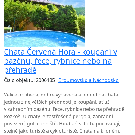
Chata Červená Hora - koupání v
bazénu, řece, rybníce nebo na
přehradě
Číslo objektu: 2006185
Broumovsko a Náchodsko
TOP HODNOCENÍ
Velice oblíbená, dobře vybavená a pohodlná chata.
Jednou z největších předností je koupání, ať už
v zahradním bazénu, řece, rybníce nebo na přehradě
Rozkoš. U chaty je zastřešená pergola, zahradní
posezení, gril a ohniště. Houbaři si to tu pochvalují,
stejně jako turisté a cykloturisté. Chata na klidném,