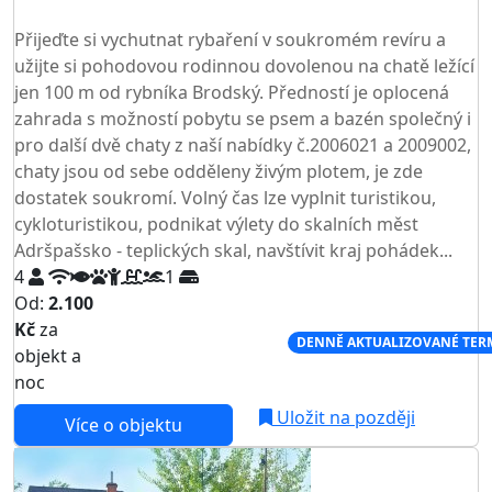
TOP HODNOCENÍ
Přijeďte si vychutnat rybaření v soukromém revíru a
užijte si pohodovou rodinnou dovolenou na chatě ležící
jen 100 m od rybníka Brodský. Předností je oplocená
zahrada s možností pobytu se psem a bazén společný i
pro další dvě chaty z naší nabídky č.2006021 a 2009002,
chaty jsou od sebe odděleny živým plotem, je zde
dostatek soukromí. Volný čas lze vyplnit turistikou,
cykloturistikou, podnikat výlety do skalních měst
Adršpašsko - teplických skal, navštívit kraj pohádek...
4
1
Od:
2.100
Kč
za
NEJNIŽŠÍ CENA NA TRHU
DENNĚ AKTUALIZOVANÉ TER
objekt a
noc
Uložit na později
Více o objektu