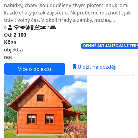
nabídky, chaty jsou odděleny živým plotem, soukromí
každé chaty je tak zajištěno. Nepřeberné možnosti, jak
trávit volný čas. V okolí hrady a zámky, muzea,...
4
2
Od:
2.100
Kč
za
NEJNIŽŠÍ CENA NA TRHU
DENNĚ AKTUALIZOVANÉ TER
objekt a
noc
Uložit na později
Více o objektu