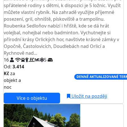
spřátelené rodiny s dětmi, k dispozici je 5 ložnic. Využít
můžete vlastní rybník. Na zahradě využijte příjemné
posezení, gril, ohniště, pískoviště a trampolínu.
Roubenka Sedloňov nabízí i hřiště, kde se dá hrát
volejbal, nohejbal nebo badminton. Vychutnejte si
přírodní krásy Orlických hor, navštivte krásné zámky v
Opočně, Častolovicích, Doudlebách nad Orlicí a
Rychnově nad...
16
5
Od:
3.414
Kč
za
NEJNIŽŠÍ CENA NA TRHU
DENNĚ AKTUALIZOVANÉ TER
objekt a
noc
Uložit na později
Více o objektu