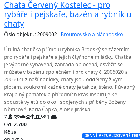
Chata Červený Kostelec - pro
rybáře i pejskaře, bazén a rybník u
chaty
Číslo objektu: 2009002
Broumovsko a Náchodsko
TOP HODNOCENÍ
Útulná chatička přímo u rybníka Brodský se zázemím
pro rybáře i pejskaře a jejich čtyřnohé miláčky. Chatka
je výborně vybavená, zahrada oplocená, osvěžit se
můžete v bazénu společném i pro chaty č. 2006020 a
2006021 z naší nabídky, chaty jsou odděleny živým
plotem, soukromí každé chaty je tak zajištěno. Půvabný
kraj plný památek a přírodních krás inspiruje ke
spoustě výletů do okolí spojených s příběhy Boženy
Němcové, Karla Čapka, Aloise Jiráska
7
1
Od:
2.700
Kč
za
NEJNIŽŠÍ CENA NA TRHU
DENNĚ AKTUALIZOVANÉ TER
objekt a