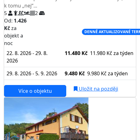
k tomu „nej“...
5
2
Od:
1.426
Kč
za
NEJNIŽŠÍ CENA NA TRHU
DENNĚ AKTUALIZOVANÉ TER
objekt a
noc
22. 8. 2026 - 29. 8.
11.480 Kč
11.980 Kč
za týden
2026
29. 8. 2026 - 5. 9. 2026
9.480 Kč
9.980 Kč
za týden
Uložit na později
Více o objektu