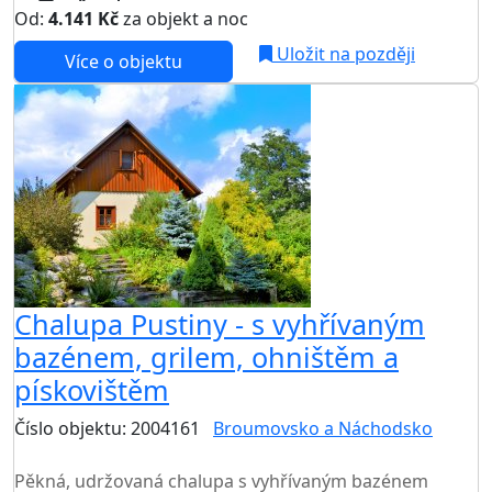
Od:
4.141 Kč
za objekt a noc
NEJNIŽŠÍ CENA NA TRHU
Uložit na později
Více o objektu
Chalupa Pustiny - s vyhřívaným
bazénem, grilem, ohništěm a
pískovištěm
Číslo objektu: 2004161
Broumovsko a Náchodsko
TOP HODNOCENÍ
Pěkná, udržovaná chalupa s vyhřívaným bazénem