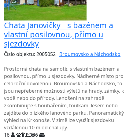
Chata Janovičky - s bazénem a
vlastní posilovnou, přímo u
sjezdovky
Číslo objektu: 2005052
Broumovsko a Náchodsko
TOP HODNOCENÍ
Prostorná chata na samotě, s vlastním bazénem a
posilovnou, přímo u sjezdovky. Nádherné místo pro
celoroční dovolenou. Broumovsko a Náchodsko, to
jsou nepřeberné možnosti výletů na hrady, zámky, k
vodě nebo do přírody. Lenošení na zahradě
zkombinujte s houbařením, toulkami lesem nebo
zajděte do blízkého lanového parku. Panoramatický
výhled na Krkonoše. V zimě lze využít sjezdovku
vzdálenou 10 m od chalupy.
16
6