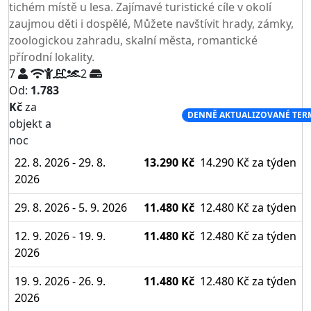
tichém místě u lesa. Zajímavé turistické cíle v okolí
zaujmou děti i dospělé, Můžete navštívit hrady, zámky,
zoologickou zahradu, skalní města, romantické
přírodní lokality.
7
2
Od:
1.783
Kč
za
NEJNIŽŠÍ CENA NA TRHU
DENNĚ AKTUALIZOVANÉ TER
objekt a
noc
22. 8. 2026 - 29. 8.
13.290 Kč
14.290 Kč
za týden
2026
29. 8. 2026 - 5. 9. 2026
11.480 Kč
12.480 Kč
za týden
12. 9. 2026 - 19. 9.
11.480 Kč
12.480 Kč
za týden
2026
19. 9. 2026 - 26. 9.
11.480 Kč
12.480 Kč
za týden
2026