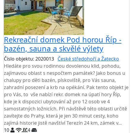
Rekreační domek Pod horou Říp -
bazén, sauna a skvělé výlety
Číslo objektu: 2020013
České středohoří a Žatecko
Hledáte pro svou rodinnou dovolenou klid, pohodu,
zajímavou oblast s nespočtem památek? Jako bonus u
chalupy pro děti bazén, pískoviště, pro Vás sauna,
zahradní posezení a krb na opékání. Pak tento objekt je
pro Vás, to vše nabízí rekr. domek na úpatí hory Říp,
kde je k dispozici ubytování až pro 12 osob ve 4
samostatných ložnicích. Při návštěvě této oblasti určitě
zavítejte do Prahy, která je jen 30 minut cesty, koho
zajímá historie jistě navštíví Terezín 24 km, zámek v...
10
4