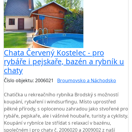
Chata Červený Kostelec - pro
rybáře i pejskaře, bazén a rybník u
chaty
Číslo objektu: 2006021
Broumovsko a Náchodsko
TOP HODNOCENÍ
Chatička u rekreačního rybníka Brodský s možností
koupání, rybaření i windsurfingu. Místo uprostřed
pěkné přírody, s oplocenou zahradou jako stvořené pro
rybáře, pejskaře, ale i vášnivé houbaře, turisty a cyklisty.
Koupání v rybníce lze střídat s relaxací v bazénu,
společném i pro chaty č. 2006020 a 2009002 z naší