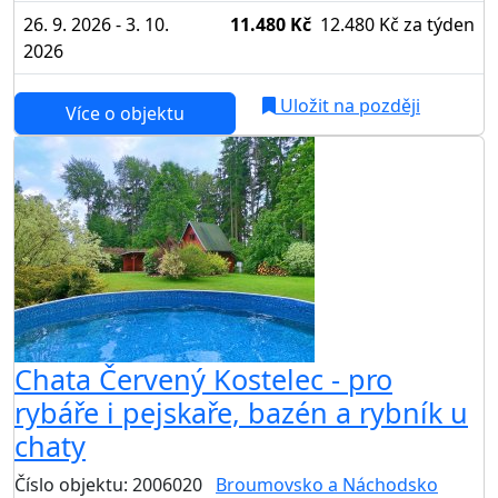
26. 9. 2026 - 3. 10.
11.480 Kč
12.480 Kč
za týden
2026
Uložit na později
Více o objektu
Chata Červený Kostelec - pro
rybáře i pejskaře, bazén a rybník u
chaty
Číslo objektu: 2006020
Broumovsko a Náchodsko