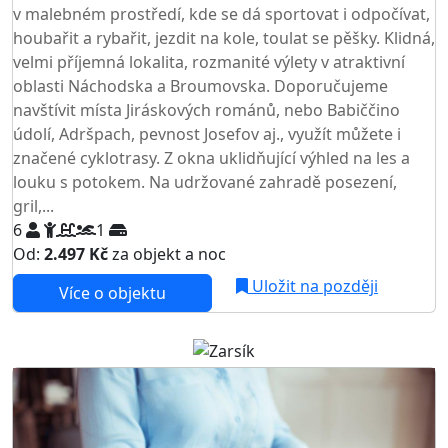
v malebném prostředí, kde se dá sportovat i odpočívat,
houbařit a rybařit, jezdit na kole, toulat se pěšky. Klidná,
velmi příjemná lokalita, rozmanité výlety v atraktivní
oblasti Náchodska a Broumovska. Doporučujeme
navštívit místa Jiráskových románů, nebo Babiččino
údolí, Adršpach, pevnost Josefov aj., využít můžete i
značené cyklotrasy. Z okna uklidňující výhled na les a
louku s potokem. Na udržované zahradě posezení,
gril,...
6
1
Od:
2.497 Kč
za objekt a noc
Uložit na později
Více o objektu