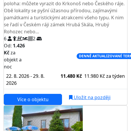
poloha: můžete vyrazit do Krkonoš nebo Českého ráje.
Obě lokality se pyšní úžasnou přírodou, zajímavými
památkami a turistickými atrakcemi všeho typu. K nim
se řadí v Českém ráji zámek Hrubá Skála, Hrubý
Rohozec nebo...
6
2
Od:
1.426
Kč
za
NEJNIŽŠÍ CENA NA TRHU
DENNĚ AKTUALIZOVANÉ TER
objekt a
noc
22. 8. 2026 - 29. 8.
11.480 Kč
11.980 Kč
za týden
2026
Uložit na později
Více o objektu
AKCE