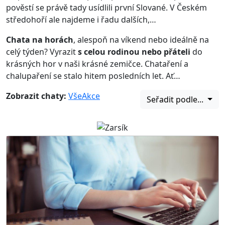
pověstí se právě tady usídlili první Slované. V Českém
středohoří ale najdeme i řadu dalších,…
Chata na horách
, alespoň na víkend nebo ideálně na
celý týden? Vyrazit
s celou rodinou nebo přáteli
do
krásných hor v naši krásné zemičce. Chataření a
chalupaření se stalo hitem posledních let. Ať…
Zobrazit chaty:
Vše
Akce
Seřadit podle...