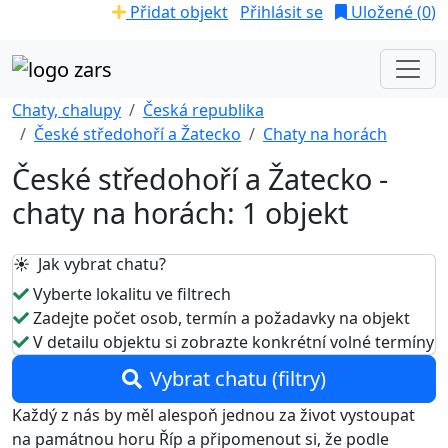
Přidat objekt
Přihlásit se
Uložené (
0
)
Chaty, chalupy
Česká republika
České středohoří a Žatecko
Chaty na horách
České středohoří a Žatecko -
chaty na horách: 1 objekt
☀️ Jak vybrat chatu?
Vyberte lokalitu ve filtrech
Zadejte počet osob, termín a požadavky na objekt
V detailu objektu si zobrazte konkrétní volné termíny
Vybrat chatu (filtry)
Každý z nás by měl alespoň jednou za život vystoupat
na památnou horu Říp a připomenout si, že podle