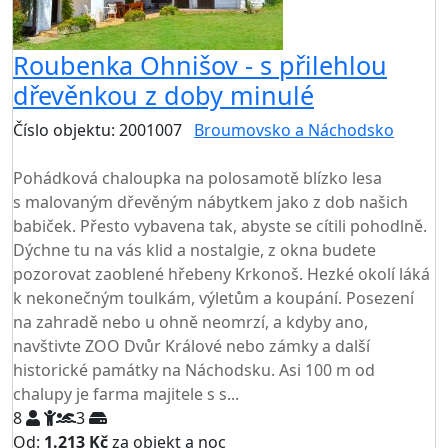
Roubenka Ohnišov - s přilehlou
dřevěnkou z doby minulé
Číslo objektu: 2001007
Broumovsko a Náchodsko
TOP HODNOCENÍ
Pohádková chaloupka na polosamotě blízko lesa
s malovaným dřevěným nábytkem jako z dob našich
babiček. Přesto vybavena tak, abyste se cítili pohodlně.
Dýchne tu na vás klid a nostalgie, z okna budete
pozorovat zaoblené hřebeny Krkonoš. Hezké okolí láká
k nekonečným toulkám, výletům a koupání. Posezení
na zahradě nebo u ohně neomrzí, a kdyby ano,
navštivte ZOO Dvůr Králové nebo zámky a další
historické památky na Náchodsku. Asi 100 m od
chalupy je farma majitele s s...
8
3
Od:
1.213 Kč
za objekt a noc