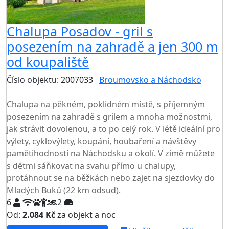
Chalupa Posadov - gril s
posezením na zahradě a jen 300 m
od koupaliště
Číslo objektu: 2007033
Broumovsko a Náchodsko
TOP HODNOCENÍ
Chalupa na pěkném, poklidném místě, s příjemným
posezením na zahradě s grilem a mnoha možnostmi,
jak strávit dovolenou, a to po celý rok. V létě ideální pro
výlety, cyklovýlety, koupání, houbaření a návštěvy
pamětihodností na Náchodsku a okolí. V zimě můžete
s dětmi sáňkovat na svahu přímo u chalupy,
protáhnout se na běžkách nebo zajet na sjezdovky do
Mladých Buků (22 km odsud).
6
2
Od:
2.084 Kč
za objekt a noc