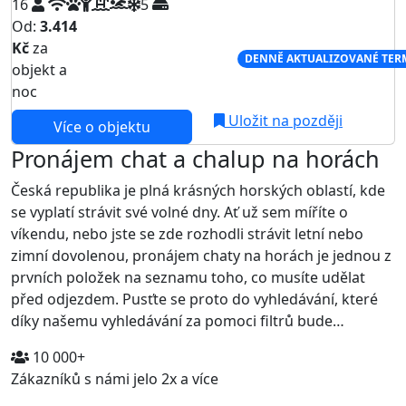
16
5
Od:
3.414
Kč
za
NEJNIŽŠÍ CENA NA TRHU
DENNĚ AKTUALIZOVANÉ TER
objekt a
noc
Uložit na později
Více o objektu
Pronájem chat a chalup na horách
Česká republika je plná krásných horských oblastí, kde
se vyplatí strávit své volné dny. Ať už sem míříte o
víkendu, nebo jste se zde rozhodli strávit letní nebo
zimní dovolenou, pronájem chaty na horách je jednou z
prvních položek na seznamu toho, co musíte udělat
před odjezdem. Pusťte se proto do vyhledávání, které
díky našemu vyhledávání za pomoci filtrů bude…
10 000+
Zákazníků s námi jelo 2x a více