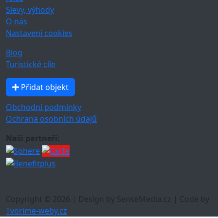
Slevy, výhody
O nás
Nastavení cookies
Blog
Turistické cíle
Přidat objekt
Obchodní podmínky
Ochrana osobních údajů
Naši partneři:
Copyright © 2026 | Design by SenseMedia.cz | Code by
Tvorime-weby.cz