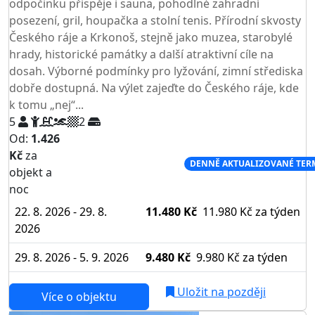
odpočinku přispěje i sauna, pohodlné zahradní
posezení, gril, houpačka a stolní tenis. Přírodní skvosty
Českého ráje a Krkonoš, stejně jako muzea, starobylé
hrady, historické památky a další atraktivní cíle na
dosah. Výborné podmínky pro lyžování, zimní střediska
dobře dostupná. Na výlet zajeďte do Českého ráje, kde
k tomu „nej“...
5
2
Od:
1.426
Kč
za
NEJNIŽŠÍ CENA NA TRHU
DENNĚ AKTUALIZOVANÉ TER
objekt a
noc
22. 8. 2026 - 29. 8.
11.480 Kč
11.980 Kč
za týden
2026
29. 8. 2026 - 5. 9. 2026
9.480 Kč
9.980 Kč
za týden
Uložit na později
Více o objektu