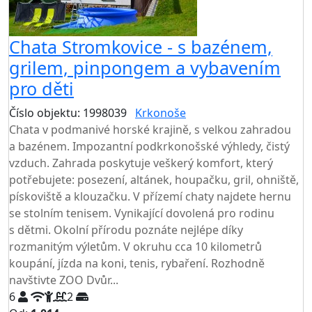
Chata Stromkovice - s bazénem,
grilem, pinpongem a vybavením
pro děti
Číslo objektu: 1998039
Krkonoše
TOP HODNOCENÍ
Chata v podmanivé horské krajině, s velkou zahradou
a bazénem. Impozantní podkrkonošské výhledy, čistý
vzduch. Zahrada poskytuje veškerý komfort, který
potřebujete: posezení, altánek, houpačku, gril, ohniště,
pískoviště a klouzačku. V přízemí chaty najdete hernu
se stolním tenisem. Vynikající dovolená pro rodinu
s dětmi. Okolní přírodu poznáte nejlépe díky
rozmanitým výletům. V okruhu cca 10 kilometrů
koupání, jízda na koni, tenis, rybaření. Rozhodně
navštivte ZOO Dvůr...
6
2