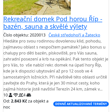
Rekreační domek Pod horou Říp -
bazén, sauna a skvělé výlety
Číslo objektu: 2020013
České středohoří a Žatecko
Hledáte pro svou rodinnou dovolenou klid, pohodu,
zajímavou oblast s nespočtem památek? Jako bonus u
chalupy pro děti bazén, pískoviště, pro Vás sauna,
zahradní posezení a krb na opékání. Pak tento objekt je
pro Vás, to vše nabízí rekr. domek na úpatí hory Říp,
kde je k dispozici ubytování až pro 12 osob ve 4
samostatných ložnicích. Při návštěvě této oblasti určitě
zavítejte do Prahy, která je jen 30 minut cesty, koho
zajímá historie jistě navštíví Terezín 24 km, zámek v...
10
4
Od:
2.843 Kč
za objekt a
DENNĚ AKTUALIZOVANÉ TERMÍNY
noc