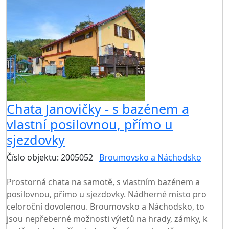
Chata Janovičky - s bazénem a
vlastní posilovnou, přímo u
sjezdovky
Číslo objektu: 2005052
Broumovsko a Náchodsko
TOP HODNOCENÍ
Prostorná chata na samotě, s vlastním bazénem a
posilovnou, přímo u sjezdovky. Nádherné místo pro
celoroční dovolenou. Broumovsko a Náchodsko, to
jsou nepřeberné možnosti výletů na hrady, zámky, k