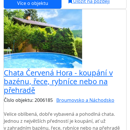
Uložit na později
Více o objektu
AKCE
Chata Červená Hora - koupání v
bazénu, řece, rybníce nebo na
přehradě
Číslo objektu: 2006185
Broumovsko a Náchodsko
TOP HODNOCENÍ
Velice oblíbená, dobře vybavená a pohodlná chata.
Jednou z největších předností je koupání, ať už
v zahradním bazénu, řece, rybníce nebo na přehradě