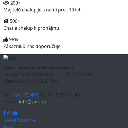
200+
Majitelů chalup je s námi přes 10 let
500+
Chat a chalup k pronájmu
98%
Zákazníků nás doporučuje
ZARS - Dovolená Hezky Česky ®
Dovolená hezky česky s.r.o. | IČ 07797788
Jičínská 543, 742 58 Příbor
Tel.:
731 112 476
(Po-Pá: 9:00- 17:00)
E-mail:
info@zars.cz
Úvodní stránka
Akce