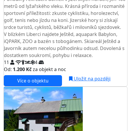
metrů od lyžařského vleku. Krásná příroda i rozmanité
sportovní příležitosti: zkuste cyklistiku, horolezectví,
golf, tenis nebo jízdu na koni. Jizerské hory si získají
srdce turistů, cyklistů, běžkařů i milovníků sjezdovek.
V blízkém Liberci najdete Ještěd, aquapark Babylon,
iQPARK, ZOO a bazén s tobogánem. Skiareál Ještěd a
Javorník autem necelou půlhodinku odsud. Dovolená s
dostatkem soukromí, pohybu i relaxace.
11
4
Od:
1.200 Kč
za objekt a noc
NEJNIŽŠÍ CENA NA TRHU
Uložit na později
Více o objektu