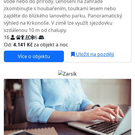
vodě nebo do přírody. Lenošení na zahradě
zkombinujte s houbařením, toulkami lesem nebo
zajděte do blízkého lanového parku. Panoramatický
výhled na Krkonoše. V zimě lze využít sjezdovku
vzdálenou 10 m od chalupy.
16
6
Od:
4.141 Kč
za objekt a noc
NEJNIŽŠÍ CENA NA TRHU
Uložit na později
Více o objektu