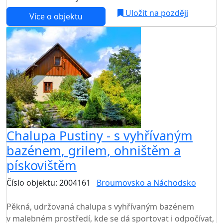
Uložit na později
Více o objektu
Chalupa Pustiny - s vyhřívaným
bazénem, grilem, ohništěm a
pískovištěm
Číslo objektu: 2004161
Broumovsko a Náchodsko
TOP HODNOCENÍ
Pěkná, udržovaná chalupa s vyhřívaným bazénem
v malebném prostředí, kde se dá sportovat i odpočívat,