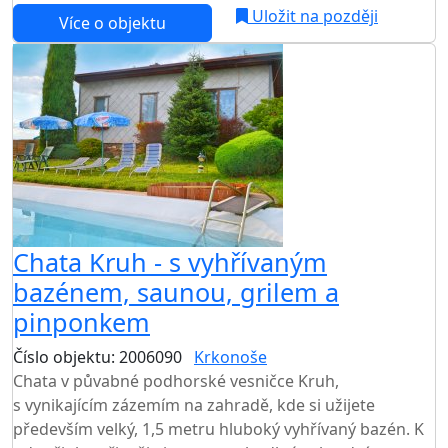
Uložit na později
Více o objektu
AKCE
Chata Kruh - s vyhřívaným
bazénem, saunou, grilem a
pinponkem
Číslo objektu: 2006090
Krkonoše
TOP HODNOCENÍ
Chata v půvabné podhorské vesničce Kruh,
s vynikajícím zázemím na zahradě, kde si užijete
především velký, 1,5 metru hluboký vyhřívaný bazén. K