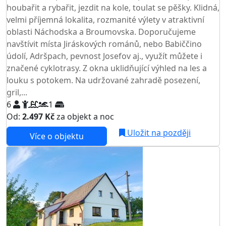
houbařit a rybařit, jezdit na kole, toulat se pěšky. Klidná,
velmi příjemná lokalita, rozmanité výlety v atraktivní
oblasti Náchodska a Broumovska. Doporučujeme
navštívit místa Jiráskových románů, nebo Babiččino
údolí, Adršpach, pevnost Josefov aj., využít můžete i
značené cyklotrasy. Z okna uklidňující výhled na les a
louku s potokem. Na udržované zahradě posezení,
gril,...
6
1
Od:
2.497 Kč
za objekt a noc
Uložit na později
Více o objektu