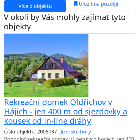
Uložit na později
Více o objektu
V okolí by Vás mohly zajímat tyto
objekty
Rekreační domek Oldřichov v
Hájích - jen 400 m od sjezdovky a
kousek od in-line dráhy
Číslo objektu: 2005037
Jizerské hory
Pohodlný rekreační domek v Jizerských horách, jen 400