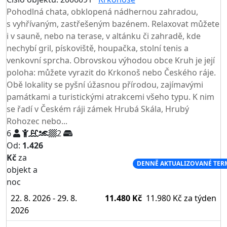
TOP HODNOCENÍ
Pohodlná chata, obklopená nádhernou zahradou,
s vyhřívaným, zastřešeným bazénem. Relaxovat můžete
i v sauně, nebo na terase, v altánku či zahradě, kde
nechybí gril, pískoviště, houpačka, stolní tenis a
venkovní sprcha. Obrovskou výhodou obce Kruh je její
poloha: můžete vyrazit do Krkonoš nebo Českého ráje.
Obě lokality se pyšní úžasnou přírodou, zajímavými
památkami a turistickými atrakcemi všeho typu. K nim
se řadí v Českém ráji zámek Hrubá Skála, Hrubý
Rohozec nebo...
6
2
Od:
1.426
Kč
za
NEJNIŽŠÍ CENA NA TRHU
DENNĚ AKTUALIZOVANÉ TER
objekt a
noc
22. 8. 2026 - 29. 8.
11.480 Kč
11.980 Kč
za týden
2026