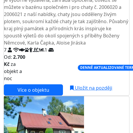
je výborně vybavená, zahrada oplocená, osvěžit se
můžete v bazénu společném i pro chaty č. 2006020 a
2006021 z naší nabídky, chaty jsou odděleny živým
plotem, soukromí každé chaty je tak zajištěno. Půvabný
kraj plný památek a přírodních krás inspiruje ke
spoustě výletů do okolí spojených s příběhy Boženy
Němcové, Karla Čapka, Aloise Jiráska
7
1
Od:
2.700
Kč
za
NEJNIŽŠÍ CENA NA TRHU
DENNĚ AKTUALIZOVANÉ TER
objekt a
noc
Uložit na později
Více o objektu