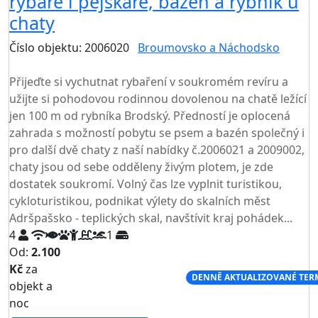
rybáře i pejskaře, bazén a rybník u
chaty
Číslo objektu: 2006020
Broumovsko a Náchodsko
TOP HODNOCENÍ
Přijeďte si vychutnat rybaření v soukromém revíru a
užijte si pohodovou rodinnou dovolenou na chatě ležící
jen 100 m od rybníka Brodský. Předností je oplocená
zahrada s možností pobytu se psem a bazén společný i
pro další dvě chaty z naší nabídky č.2006021 a 2009002,
chaty jsou od sebe odděleny živým plotem, je zde
dostatek soukromí. Volný čas lze vyplnit turistikou,
cykloturistikou, podnikat výlety do skalních měst
Adršpašsko - teplických skal, navštívit kraj pohádek...
4
1
Od:
2.100
Kč
za
NEJNIŽŠÍ CENA NA TRHU
DENNĚ AKTUALIZOVANÉ TER
objekt a
noc