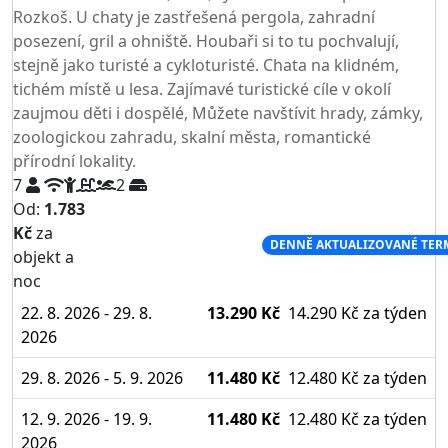
Rozkoš. U chaty je zastřešená pergola, zahradní
posezení, gril a ohniště. Houbaři si to tu pochvalují,
stejně jako turisté a cykloturisté. Chata na klidném,
tichém místě u lesa. Zajímavé turistické cíle v okolí
zaujmou děti i dospělé, Můžete navštívit hrady, zámky,
zoologickou zahradu, skalní města, romantické
přírodní lokality.
7
2
Od:
1.783
Kč
za
NEJNIŽŠÍ CENA NA TRHU
DENNĚ AKTUALIZOVANÉ TER
objekt a
noc
22. 8. 2026 - 29. 8.
13.290 Kč
14.290 Kč
za týden
2026
29. 8. 2026 - 5. 9. 2026
11.480 Kč
12.480 Kč
za týden
12. 9. 2026 - 19. 9.
11.480 Kč
12.480 Kč
za týden
2026