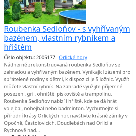
Roubenka Sedloňov - s vyhřívaným
bazénem, vlastním rybníkem a
hřištěm
Číslo objektu: 2005177
Orlické hory
TOP HODNOCENÍ
Nádherně zrekonstruovaná roubenka Sedloňov se
zahradou a vyhřívaným bazénem. Vynikající zázemí pro
spřátelené rodiny s dětmi, k dispozici je 5 ložnic. Využít
můžete vlastní rybník. Na zahradě využijte příjemné
posezení, gril, ohniště, pískoviště a trampolínu.
Roubenka Sedloňov nabízí i hřiště, kde se dá hrát
volejbal, nohejbal nebo badminton. Vychutnejte si
přírodní krásy Orlických hor, navštivte krásné zámky v
Opočně, Častolovicích, Doudlebách nad Orlicí a
Rychnově nad...