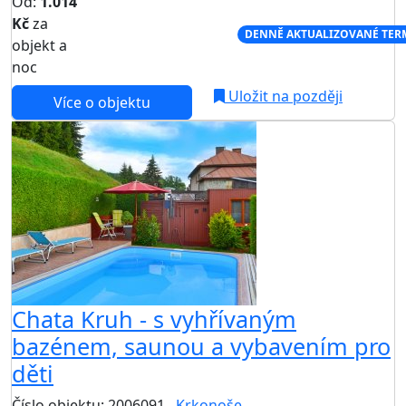
Od:
1.014
Kč
za
NEJNIŽŠÍ CENA NA TRHU
DENNĚ AKTUALIZOVANÉ TER
objekt a
noc
Uložit na později
Více o objektu
AKCE
Chata Kruh - s vyhřívaným
bazénem, saunou a vybavením pro
děti
Číslo objektu: 2006091
Krkonoše