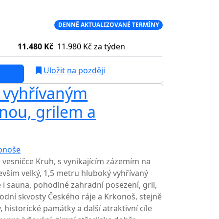
Í CENA NA TRHU
DENNĚ AKTUALIZOVANÉ TERMÍNY
11.480 Kč
11.980 Kč
za týden
Uložit na později
s vyhřívaným
AKCE
nou, grilem a
onoše
TOP HODNOCENÍ
vesničce Kruh, s vynikajícím zázemím na
devším velký, 1,5 metru hluboký vyhřívaný
 i sauna, pohodlné zahradní posezení, gril,
rodní skvosty Českého ráje a Krkonoš, stejně
 historické památky a další atraktivní cíle