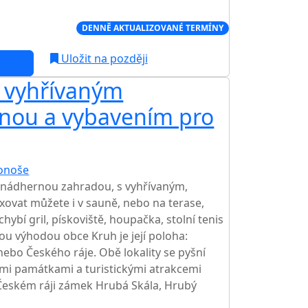
Í CENA NA TRHU
DENNĚ AKTUALIZOVANÉ TERMÍNY
Uložit na později
s vyhřívaným
AKCE
nou a vybavením pro
onoše
TOP HODNOCENÍ
 nádhernou zahradou, s vyhřívaným,
ovat můžete i v sauně, nebo na terase,
hybí gril, pískoviště, houpačka, stolní tenis
u výhodou obce Kruh je její poloha:
ebo Českého ráje. Obě lokality se pyšní
mi památkami a turistickými atrakcemi
 Českém ráji zámek Hrubá Skála, Hrubý