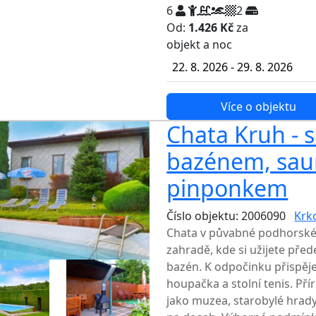
6
2
Od:
1.426 Kč
za
NEJNIŽŠ
objekt a noc
22. 8. 2026 - 29. 8. 2026
Více o objektu
Chata Kruh - 
bazénem, sau
pinponkem
Číslo objektu: 2006090
Krk
Chata v půvabné podhorské 
zahradě, kde si užijete pře
bazén. K odpočinku přispěje
houpačka a stolní tenis. Pří
jako muzea, starobylé hrady,