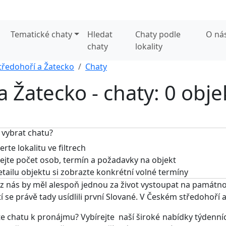
Tematické chaty
Hledat
Chaty podle
O ná
chaty
lokality
tředohoří a Žatecko
Chaty
 Žatecko - chaty: 0 obje
 vybrat chatu?
rte lokalitu ve filtrech
jte počet osob, termín a požadavky na objekt
tailu objektu si zobrazte konkrétní volné termíny
z nás by měl alespoň jednou za život vystoupat na památno
í se právě tady usídlili první Slované. V Českém středohoří 
e chatu k pronájmu? Vybírejte naší široké nabídky týdenních