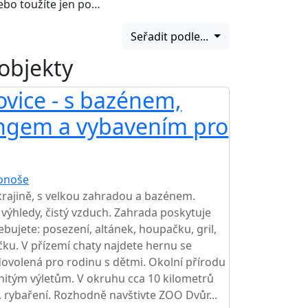
nebo toužíte jen po…
Seřadit podle...
 objekty
vice - s bazénem,
ongem a vybavením pro
onoše
TOP HODNOCENÍ
rajině, s velkou zahradou a bazénem.
ýhledy, čistý vzduch. Zahrada poskytuje
bujete: posezení, altánek, houpačku, gril,
čku. V přízemí chaty najdete hernu se
 dovolená pro rodinu s dětmi. Okolní přírodu
nitým výletům. V okruhu cca 10 kilometrů
s, rybaření. Rozhodně navštivte ZOO Dvůr...