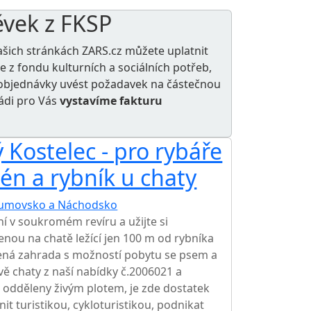
ěvek z FKSP
ašich stránkách ZARS.cz můžete uplatnit
le z
fondu kulturních a sociálních potřeb
,
e objednávky uvést požadavek na částečnou
rádi pro Vás
vystavíme fakturu
 Kostelec - pro rybáře
zén a rybník u chaty
umovsko a Náchodsko
TOP HODNOCENÍ
ní v soukromém revíru a užijte si
ou na chatě ležící jen 100 m od rybníka
cená zahrada s možností pobytu se psem a
vě chaty z naší nabídky č.2006021 a
 odděleny živým plotem, je zde dostatek
nit turistikou, cykloturistikou, podnikat