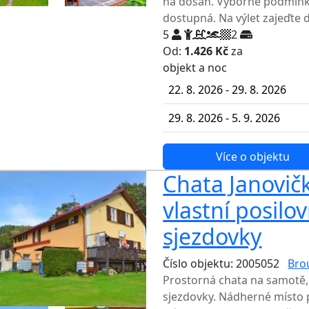
na dosah. Výborné podmínky
dostupná. Na výlet zajeďte d
5
2
Od:
1.426 Kč
za
NEJNIŽŠ
objekt a noc
22. 8. 2026 - 29. 8. 2026
29. 8. 2026 - 5. 9. 2026
Více o objektu
Chata Janovič
vlastní posilo
sjezdovky
Číslo objektu: 2005052
Bro
Prostorná chata na samotě,
sjezdovky. Nádherné místo 