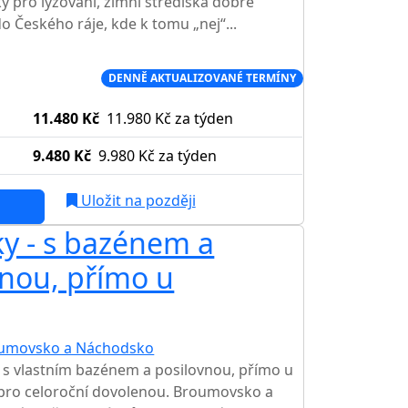
 pro lyžování, zimní střediska dobře
o Českého ráje, kde k tomu „nej“...
Í CENA NA TRHU
DENNĚ AKTUALIZOVANÉ TERMÍNY
11.480 Kč
11.980 Kč
za týden
9.480 Kč
9.980 Kč
za týden
Uložit na později
ky - s bazénem a
vnou, přímo u
umovsko a Náchodsko
TOP HODNOCENÍ
 s vlastním bazénem a posilovnou, přímo u
pro celoroční dovolenou. Broumovsko a