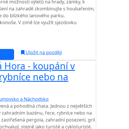
rné možnosti výletů na hrady, zámky, k
šení na zahradě zkombinujte s houbařením,
e do blízkého lanového parku.
onoše. V zimě lze využít sjezdovku
c
NEJNIŽŠÍ CENA NA TRHU
Uložit na později
 Hora - koupání v
AKCE
 rybníce nebo na
umovsko a Náchodsko
TOP HODNOCENÍ
vená a pohodlná chata. Jednou z největších
 v zahradním bazénu, řece, rybníce nebo na
 zastřešená pergola, zahradní posezení, gril
ochvalují, stejně jako turisté a cykloturisté.