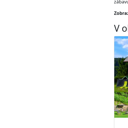
zábavu
Zobraz
V o