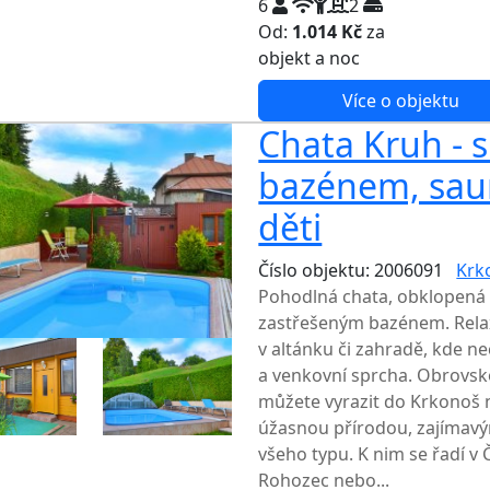
6
2
Od:
1.014 Kč
za
NEJNIŽŠ
objekt a noc
Více o objektu
Chata Kruh - 
bazénem, sau
děti
Číslo objektu: 2006091
Krk
Pohodlná chata, obklopená
zastřešeným bazénem. Relax
v altánku či zahradě, kde nec
a venkovní sprcha. Obrovsko
můžete vyrazit do Krkonoš n
úžasnou přírodou, zajímavý
všeho typu. K nim se řadí v
Rohozec nebo...