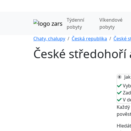
Týdenní
Víkendové
pobyty
pobyty
Chaty, chalupy
Česká republika
České s
České středohoří a
☀️ Jak
Vybe
Zade
V de
Každý 
pověst
Hledát