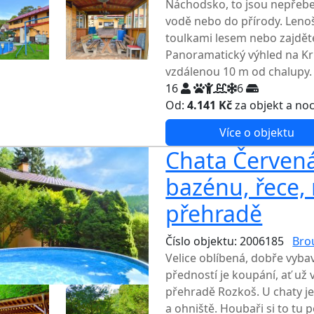
Náchodsko, to jsou nepřebe
vodě nebo do přírody. Leno
toulkami lesem nebo zajdět
Panoramatický výhled na Krk
vzdálenou 10 m od chalupy.
16
6
Od:
4.141 Kč
za objekt a no
Více o objektu
Chata Červená
bazénu, řece,
přehradě
Číslo objektu: 2006185
Bro
Velice oblíbená, dobře vyba
předností je koupání, ať už
přehradě Rozkoš. U chaty je
a ohniště. Houbaři si to tu p