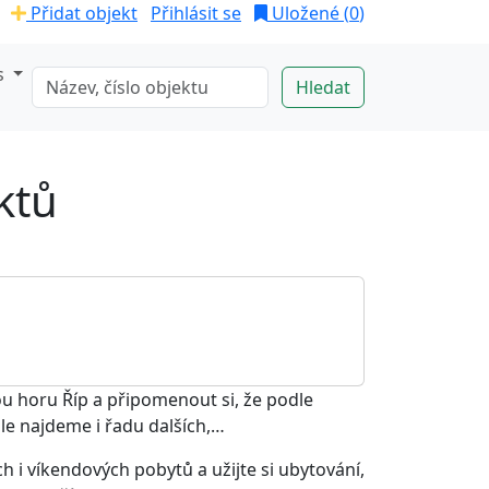
Přidat objekt
Přihlásit se
Uložené (
0
)
s
ktů
u horu Říp a připomenout si, že podle
ale najdeme i řadu dalších,…
 i víkendových pobytů a užijte si ubytování,