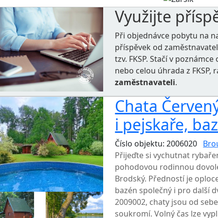
Využijte přísp
Při objednávce pobytu na n
příspěvek od zaměstnavate
tzv. FKSP. Stačí v poznámc
nebo celou úhrada z FKSP, 
zaměstnavateli
.
Chata Červený
i pejskaře, ba
Číslo objektu: 2006020
Bro
Přijeďte si vychutnat rybaře
pohodovou rodinnou dovolen
Brodský. Předností je oplo
bazén společný i pro další d
2009002, chaty jsou od sebe
soukromí. Volný čas lze vypl