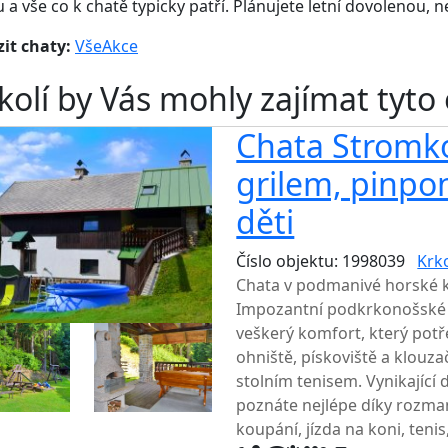
 a vše co k chatě typicky patří. Plánujete letní dovolenou, 
it chaty:
Vše
Akce
kolí by Vás mohly zajímat tyto
Chata Stromko
grilem, pinp
děti
Číslo objektu: 1998039
Krk
Chata v podmanivé horské k
Impozantní podkrkonošské v
veškerý komfort, který potře
ohniště, pískoviště a klouza
stolním tenisem. Vynikající
poznáte nejlépe díky rozma
koupání, jízda na koni, teni