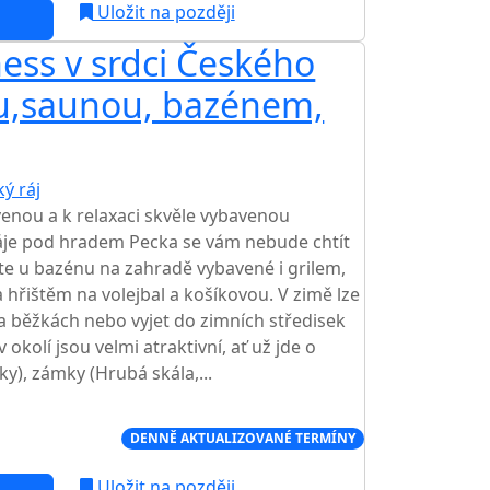
Uložit na později
ess v srdci Českého
kou,saunou, bazénem,
ý ráj
TOP HODNOCENÍ
enou a k relaxaci skvěle vybavenou
áje pod hradem Pecka se vám nebude chtít
ete u bazénu na zahradě vybavené i grilem,
 hřištěm na volejbal a košíkovou. V zimě lze
na běžkách nebo vyjet do zimních středisek
v okolí jsou velmi atraktivní, ať už jde o
ky), zámky (Hrubá skála,...
Í CENA NA TRHU
DENNĚ AKTUALIZOVANÉ TERMÍNY
Uložit na později