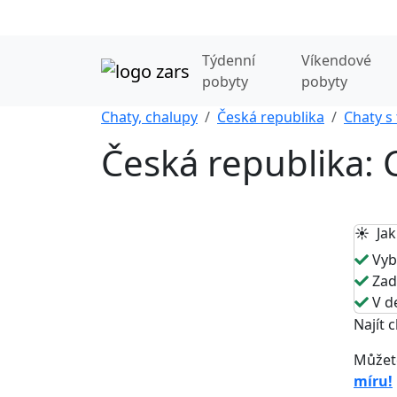
Týdenní
Víkendové
pobyty
pobyty
Chaty, chalupy
Česká republika
Chaty s
Česká republika: 
☀️ Jak
Vybe
Zade
V de
Najít 
Můžet
míru!