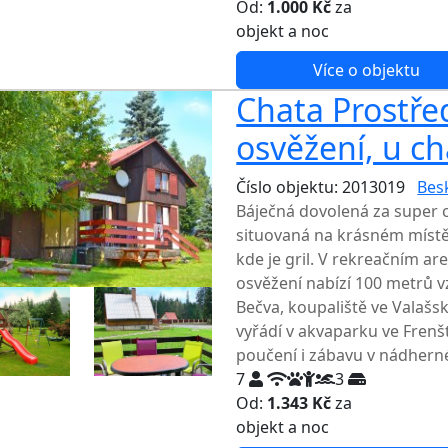
Od:
1.000 Kč
za
NEJNIŽŠ
objekt a noc
Více o objektu
Chata Prostřed
osvěžení, u ch
Číslo objektu: 2013019
Bes
Báječná dovolená za super c
situovaná na krásném místě
kde je gril. V rekreačním are
osvěžení nabízí 100 metrů 
Bečva, koupaliště ve Valašsk
vyřádí v akvaparku ve Fren
poučení i zábavu v nádherné
7
3
Od:
1.343 Kč
za
NEJNIŽŠ
objekt a noc