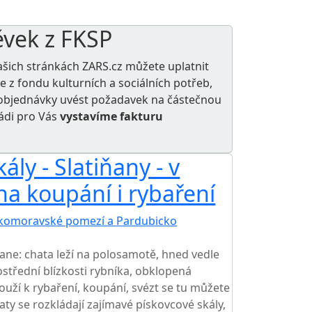
ěvek z FKSP
ašich stránkách ZARS.cz můžete uplatnit
le z
fondu kulturních a sociálních potřeb
,
e objednávky uvést požadavek na částečnou
rádi pro Vás
vystavíme fakturu
ály - Slatiňany - v
na koupání i rybaření
komoravské pomezí a Pardubicko
ane: chata leží na polosamotě, hned vedle
střední blízkosti rybníka, obklopená
ouží k rybaření, koupání, svézt se tu můžete
ty se rozkládají zajímavé pískovcové skály,