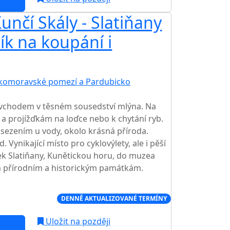
nčí Skály - Slatiňany
ník na koupání i
komoravské pomezí a Pardubicko
chodem v těsném sousedství mlýna. Na
a projížďkám na loďce nebo k chytání ryb.
ezením u vody, okolo krásná příroda.
 Vynikající místo pro cyklovýlety, ale i pěší
ek Slatiňany, Kunětickou horu, do muzea
ím přírodním a historickým památkám.
Í CENA NA TRHU
DENNĚ AKTUALIZOVANÉ TERMÍNY
Uložit na později