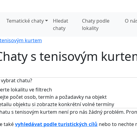
Tematické chaty
Hledat
Chaty podle
O ná
chaty
lokality
 tenisovým kurtem
Chaty s tenisovým kurte
 vybrat chatu?
rte lokalitu ve filtrech
jte počet osob, termín a požadavky na objekt
tailu objektu si zobrazte konkrétní volné termíny
chatu s tenisovým kurtem není pro nás žádný problém. Pron
e také
vyhledávat podle turistických cílů
nebo to nechte 