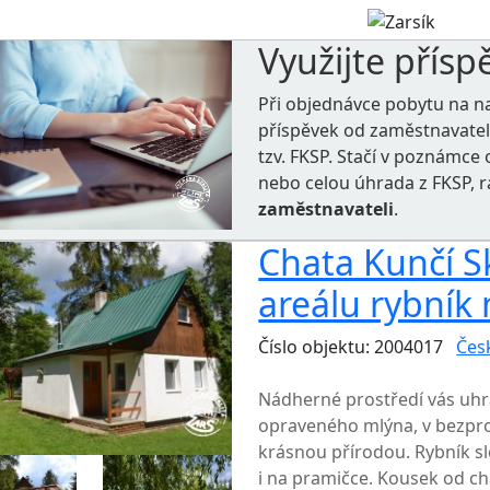
Využijte přísp
Při objednávce pobytu na n
příspěvek od zaměstnavate
tzv. FKSP. Stačí v poznámc
nebo celou úhrada z FKSP, 
zaměstnavateli
.
Chata Kunčí Sk
areálu rybník 
Číslo objektu: 2004017
Čes
TOP HODNOCENÍ
Nádherné prostředí vás uhr
opraveného mlýna, v bezpro
krásnou přírodou. Rybník sl
i na pramičce. Kousek od cha