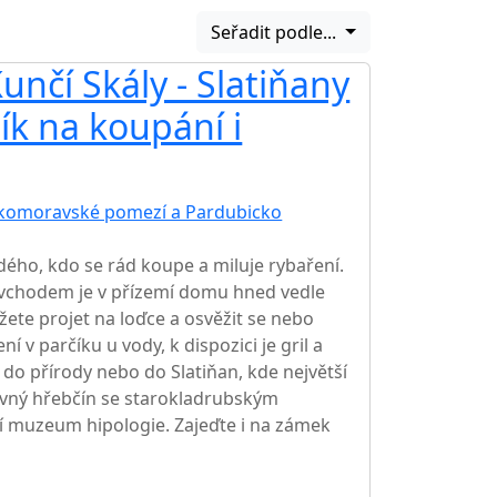
Seřadit podle...
nčí Skály - Slatiňany
ník na koupání i
komoravské pomezí a Pardubicko
ého, kdo se rád koupe a miluje rybaření.
chodem je v přízemí domu hned vedle
žete projet na loďce a osvěžit se nebo
í v parčíku u vody, k dispozici je gril a
e do přírody nebo do Slatiňan, kde největší
lavný hřebčín se starokladrubským
í muzeum hipologie. Zajeďte i na zámek