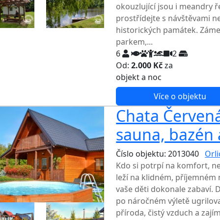
okouzlující jsou i meandry 
prostřídejte s návštěvami n
historických památek. Záme
parkem,...
6
2
Od:
2.000 Kč
za
NEJNIŽŠ
objekt a noc
Více o objektu
Chata Červená
sauna, bazén 
Číslo objektu: 2013040
Orl
Kdo si potrpí na komfort, 
leží na klidném, příjemném
vaše děti dokonale zabaví. 
po náročném výletě ugrilov
příroda, čistý vzduch a zají