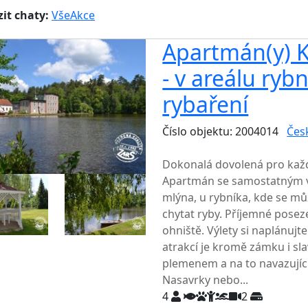
it chaty:
Vše
Akce
Apartmán(y) Ku
- v areálu ryb
rybaření
Číslo objektu: 2004014
Čes
TOP HODNOCENÍ
Dokonalá dovolená pro každ
Apartmán se samostatným v
mlýna, u rybníka, kde se mů
chytat ryby. Příjemné posezen
ohniště. Výlety si naplánujt
atrakcí je kromě zámku i s
plemenem a na to navazujíc
Nasavrky nebo...
4
2