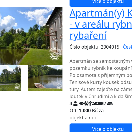
Více o objektu
Apartmán(y) Ku
- v areálu ryb
rybaření
Číslo objektu: 2004015
Čes
TOP HODNOCENÍ
Apartmán se samostatným v
pozemku rybník ke koupání 
Polosamota s příjemným pos
Tenisové kurty kousek odsud.
túry. Autem zajeďte na zám
loutek v Chrudimi a k dalš
4
2
Od:
1.000 Kč
za
NEJNIŽŠ
objekt a noc
Více o objektu