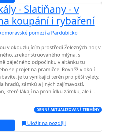
ály - Slatiňany - v
na koupání i rybaření
komoravské pomezí a Pardubicko
ou v okouzlujícím prostředí Železných hor, v
ásného, zrekonstruovaného mlýna, s
ě báječného odpočinku v altánku tu
ebo se projet na pramičce. Rovněž v okolí
víte, je tu vynikající terén pro pěší výlety,
ada hradů, zámků a jiných zajímavostí.
, které lákají na prohlídku zámku, ale i...
Í CENA NA TRHU
DENNĚ AKTUALIZOVANÉ TERMÍNY
Uložit na později