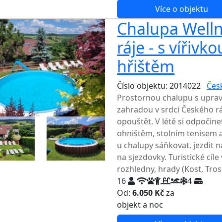
Více o objektu
Chalupa Welln
ráje - s vířiv
hřištěm
Číslo objektu: 2014022
Česk
Prostornou chalupu s uprav
zahradou v srdci Českého r
opouštět. V létě si odpočin
ohništěm, stolním tenisem a
u chalupy sáňkovat, jezdit 
na sjezdovky. Turistické cíle 
rozhledny, hrady (Kost, Tros
16
4
Od:
6.050 Kč
za
NEJNIŽŠ
objekt a noc