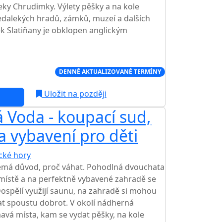
řeky Chrudimky. Výlety pěšky a na kole
edalekých hradů, zámků, muzeí a dalších
k Slatiňany je obklopen anglickým
Í CENA NA TRHU
DENNĚ AKTUALIZOVANÉ TERMÍNY
Uložit na později
 Voda - koupací sud,
a vybavení pro děti
ické hory
TOP HODNOCENÍ
nemá důvod, proč váhat. Pohodlná dvouchata
 místě a na perfektně vybavené zahradě se
Dospělí využijí saunu, na zahradě si mohou
at spoustu dobrot. V okolí nádherná
mavá místa, kam se vydat pěšky, na kole