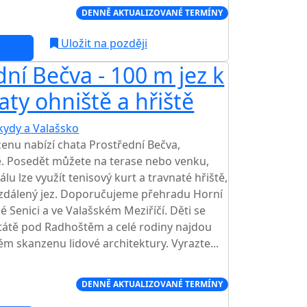
Í CENA NA TRHU
DENNĚ AKTUALIZOVANÉ TERMÍNY
Uložit na později
ní Bečva - 100 m jez k
aty ohniště a hřiště
kydy a Valašsko
TOP HODNOCENÍ
enu nabízí chata Prostřední Bečva,
. Posedět můžete na terase nebo venku,
álu lze využít tenisový kurt a travnaté hřiště,
vzdálený jez. Doporučujeme přehradu Horní
é Senici a ve Valašském Meziříčí. Děti se
štátě pod Radhoštěm a celé rodiny najdou
m skanzenu lidové architektury. Vyrazte...
Í CENA NA TRHU
DENNĚ AKTUALIZOVANÉ TERMÍNY