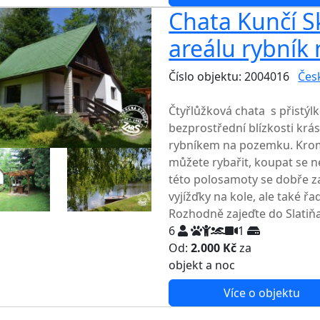
Chata Kunčí Sk
areálu rybník 
Číslo objektu: 2004016
Čes
TOP HODNOCENÍ
Čtyřlůžková chata s přistýlk
bezprostřední blízkosti kr
rybníkem na pozemku. Krom
můžete rybařit, koupat se n
této polosamoty se dobře zaba
vyjížďky na kole, ale také ř
Rozhodně zajeďte do Slatiňan
6
1
Od:
2.000 Kč
za
NEJNIŽŠ
objekt a noc
Více o objektu