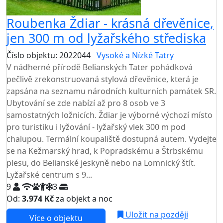
Roubenka Ždiar - krásná dřevěnice,
jen 300 m od lyžařského střediska
Číslo objektu: 2022044
Vysoké a Nízké Tatry
V nádherné přírodě Belianských Tater pohádková
pečlivě zrekonstruovaná stylová dřevěnice, která je
zapsána na seznamu národních kulturních památek SR.
Ubytování se zde nabízí až pro 8 osob ve 3
samostatných ložnicích. Ždiar je výborné výchozí místo
pro turistiku i lyžování - lyžařský vlek 300 m pod
chalupou. Termální koupaliště dostupná autem. Vydejte
se na Kežmarský hrad, k Popradskému a Štrbskému
plesu, do Belianské jeskyně nebo na Lomnický štít.
Lyžařské centrum s 9...
9
3
Od:
3.974 Kč
za objekt a noc
NEJNIŽŠÍ CENA NA TRHU
Uložit na později
Více o objektu