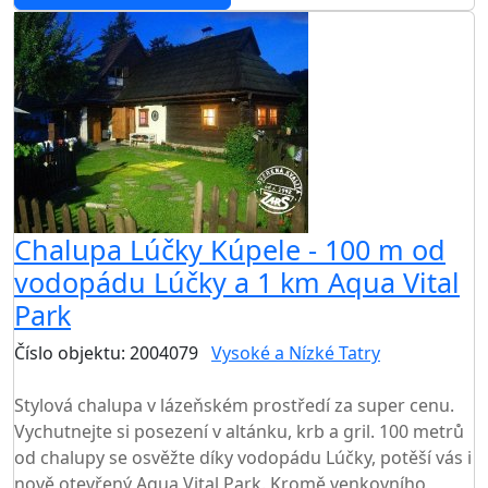
Chalupa Lúčky Kúpele - 100 m od
vodopádu Lúčky a 1 km Aqua Vital
Park
Číslo objektu: 2004079
Vysoké a Nízké Tatry
TOP HODNOCENÍ
Stylová chalupa v lázeňském prostředí za super cenu.
Vychutnejte si posezení v altánku, krb a gril. 100 metrů
od chalupy se osvěžte díky vodopádu Lúčky, potěší vás i
nově otevřený Aqua Vital Park. Kromě venkovního