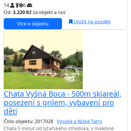
14
6
Od:
3.220 Kč
za objekt a noc
Uložit na později
Více o objektu
Chata Vyšná Boca - 500m skiareál,
posezení s grilem, vybavení pro
děti
Číslo objektu: 2017028
Vysoké a Nízké Tatry
Chata 5 minut od lyžařského střediska, v malebné