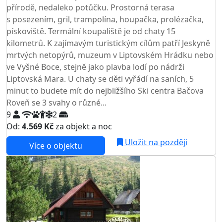
přírodě, nedaleko potůčku. Prostorná terasa
s posezením, gril, trampolína, houpačka, prolézačka,
pískoviště. Termální koupaliště je od chaty 15
kilometrů. K zajímavým turistickým cílům patří Jeskyně
mrtvých netopýrů, muzeum v Liptovském Hrádku nebo
ve Vyšné Boce, stejně jako plavba lodí po nádrži
Liptovská Mara. U chaty se děti vyřádí na saních, 5
minut to budete mít do nejbližšího Ski centra Bačova
Roveň se 3 svahy o různé...
9
2
Od:
4.569 Kč
za objekt a noc
Uložit na později
Více o objektu