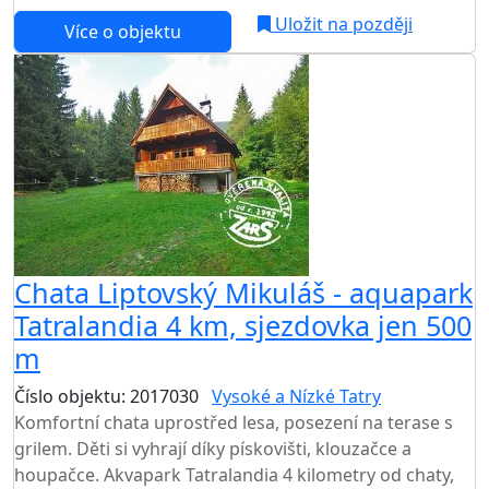
Uložit na později
Více o objektu
Chata Liptovský Mikuláš - aquapark
Tatralandia 4 km, sjezdovka jen 500
m
Číslo objektu: 2017030
Vysoké a Nízké Tatry
Komfortní chata uprostřed lesa, posezení na terase s
grilem. Děti si vyhrají díky pískovišti, klouzačce a
houpačce. Akvapark Tatralandia 4 kilometry od chaty,