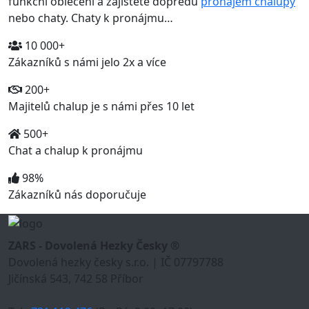
funkční oblečení a zajistěte dopředu
pronájem chalupy
nebo chaty. Chaty k pronájmu…
10 000+
Zákazníků s námi jelo 2x a více
200+
Majitelů chalup je s námi přes 10 let
500+
Chat a chalup k pronájmu
98%
Zákazníků nás doporučuje
ZARS - Dovolená Hezky Česky ®
Dovolená hezky česky s.r.o. | IČ 07797788
Jičínská 543, 742 58 Příbor