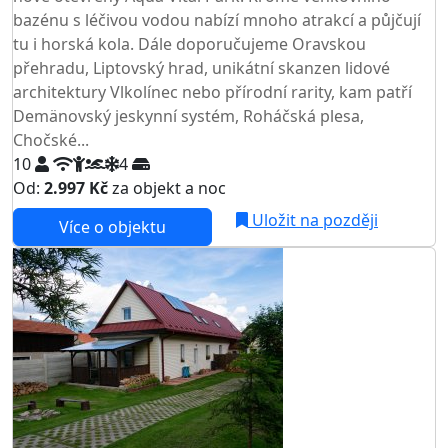
bazénu s léčivou vodou nabízí mnoho atrakcí a půjčují
tu i horská kola. Dále doporučujeme Oravskou
přehradu, Liptovský hrad, unikátní skanzen lidové
architektury Vlkolínec nebo přírodní rarity, kam patří
Demänovský jeskynní systém, Roháčská plesa,
Chočské...
10
4
Od:
2.997 Kč
za objekt a noc
Uložit na později
Více o objektu