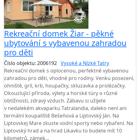
Rekreační domek Žiar - pěkné
ubytování s vybavenou zahradou
pro děti
Číslo objektu: 2006192
Vysoké a Nízké Tatry
Rekreační domek s oplocenou, perfektně vybavenou
zahradou pro děti, vhodné pro rodiny. Venku posezení,
ohniště, gril, krb, houpačky, skluzavka a prolézačky.
Okouzlující příroda, výlety a horské túry o různé
obtížnosti, zdravý vzduch. Zábavu si užijete
v nedalekém akvaparku Tatralandia, daleko není ani
termální koupaliště Bešeňová a Liptovský Ján. Na
Liptovskej Mare zkuste vodní sporty nebo rybaření. Na
Liptovský hrad a na hrad Likavku to budete mít 10
kilometrů, zámek...