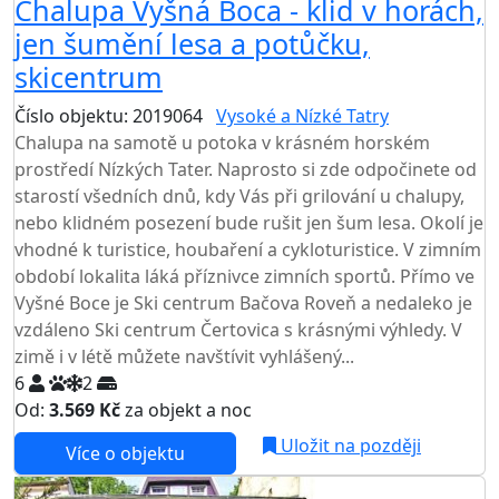
Chalupa Vyšná Boca - klid v horách,
jen šumění lesa a potůčku,
skicentrum
Číslo objektu: 2019064
Vysoké a Nízké Tatry
Chalupa na samotě u potoka v krásném horském
prostředí Nízkých Tater. Naprosto si zde odpočinete od
starostí všedních dnů, kdy Vás při grilování u chalupy,
nebo klidném posezení bude rušit jen šum lesa. Okolí je
vhodné k turistice, houbaření a cykloturistice. V zimním
období lokalita láká příznivce zimních sportů. Přímo ve
Vyšné Boce je Ski centrum Bačova Roveň a nedaleko je
vzdáleno Ski centrum Čertovica s krásnými výhledy. V
zimě i v létě můžete navštívit vyhlášený...
6
2
Od:
3.569 Kč
za objekt a noc
Uložit na později
Více o objektu