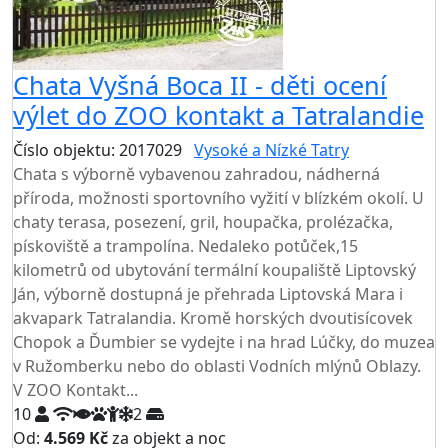
Chata Vyšná Boca II - děti ocení
výlet do ZOO kontakt a Tatralandie
Číslo objektu: 2017029
Vysoké a Nízké Tatry
Chata s výborně vybavenou zahradou, nádherná
příroda, možnosti sportovního vyžití v blízkém okolí. U
chaty terasa, posezení, gril, houpačka, prolézačka,
pískoviště a trampolína. Nedaleko potůček,15
kilometrů od ubytování termální koupaliště Liptovský
Ján, výborně dostupná je přehrada Liptovská Mara i
akvapark Tatralandia. Kromě horských dvoutisícovek
Chopok a Ďumbier se vydejte i na hrad Lúčky, do muzea
v Ružomberku nebo do oblasti Vodních mlýnů Oblazy.
V ZOO Kontakt...
10
2
Od:
4.569 Kč
za objekt a noc