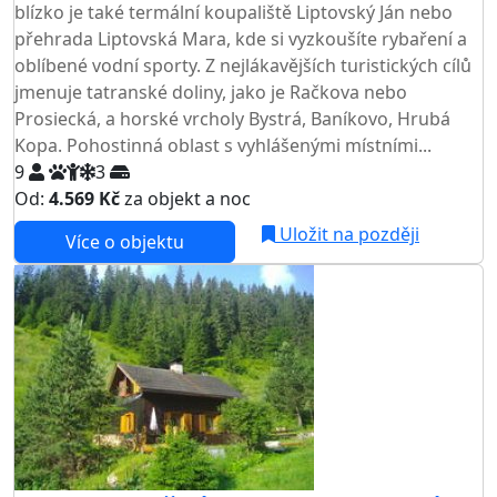
blízko je také termální koupaliště Liptovský Ján nebo
přehrada Liptovská Mara, kde si vyzkoušíte rybaření a
oblíbené vodní sporty. Z nejlákavějších turistických cílů
jmenuje tatranské doliny, jako je Račkova nebo
Prosiecká, a horské vrcholy Bystrá, Baníkovo, Hrubá
Kopa. Pohostinná oblast s vyhlášenými místními...
9
3
Od:
4.569 Kč
za objekt a noc
Uložit na později
Více o objektu