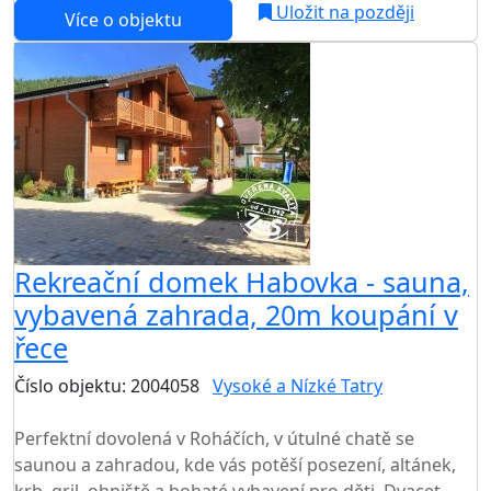
Uložit na později
Více o objektu
Rekreační domek Habovka - sauna,
vybavená zahrada, 20m koupání v
řece
Číslo objektu: 2004058
Vysoké a Nízké Tatry
TOP HODNOCENÍ
Perfektní dovolená v Roháčích, v útulné chatě se
saunou a zahradou, kde vás potěší posezení, altánek,
krb, gril, ohniště a bohaté vybavení pro děti. Dvacet