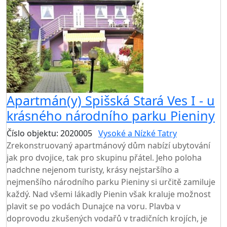
Apartmán(y) Spišská Stará Ves I - u
krásného národního parku Pieniny
Číslo objektu: 2020005
Vysoké a Nízké Tatry
Zrekonstruovaný apartmánový dům nabízí ubytování
jak pro dvojice, tak pro skupinu přátel. Jeho poloha
nadchne nejenom turisty, krásy nejstaršího a
nejmenšího národního parku Pieniny si určitě zamiluje
každý. Nad všemi lákadly Pienin však kraluje možnost
plavit se po vodách Dunajce na voru. Plavba v
doprovodu zkušených vodařů v tradičních krojích, je