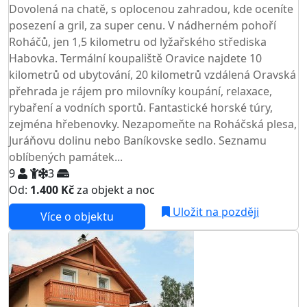
Dovolená na chatě, s oplocenou zahradou, kde oceníte
posezení a gril, za super cenu. V nádherném pohoří
Roháčů, jen 1,5 kilometru od lyžařského střediska
Habovka. Termální koupaliště Oravice najdete 10
kilometrů od ubytování, 20 kilometrů vzdálená Oravská
přehrada je rájem pro milovníky koupání, relaxace,
rybaření a vodních sportů. Fantastické horské túry,
zejména hřebenovky. Nezapomeňte na Roháčská plesa,
Juráňovu dolinu nebo Baníkovske sedlo. Seznamu
oblíbených památek...
9
3
Od:
1.400 Kč
za objekt a noc
Uložit na později
Více o objektu