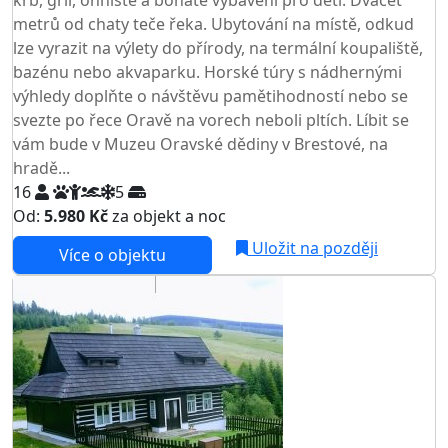
metrů od chaty teče řeka. Ubytování na místě, odkud
lze vyrazit na výlety do přírody, na termální koupaliště,
bazénu nebo akvaparku. Horské túry s nádhernými
výhledy doplňte o návštěvu pamětihodností nebo se
svezte po řece Oravě na vorech neboli pltích. Líbit se
vám bude v Muzeu Oravské dědiny v Brestové, na
hradě...
16
5
Od:
5.980 Kč
za objekt a noc
NEJNIŽŠÍ CENA NA TRHU
Uložit na později
Více o objektu