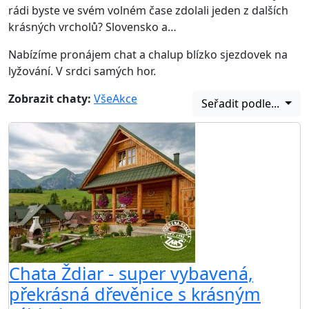
rádi byste ve svém volném čase zdolali jeden z dalších
krásných vrcholů? Slovensko a…
Nabízíme pronájem chat a chalup blízko sjezdovek na
lyžování. V srdci samých hor.
Zobrazit chaty:
Vše
Akce
Seřadit podle...
Chata Ždiar - super vybavená,
překrásná dřevěnice s krásným