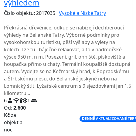
výhledem
Číslo objektu: 2017035
Vysoké a Nízké Tatry
TOP HODNOCENÍ
Překrásná dřevěnice, odkud se nabízejí dechberoucí
výhledy na Belianské Tatry. Výborné podmínky pro
vysokohorskou turistiku, pěší výšlapy a výlety na
kolech. Lze tu i báječně relaxovat, a to v nadmořské
výšce 950 m. n m. Posezení, gril, ohniště, pískoviště a
houpačka přímo u chaty. Termální koupaliště dostupná
autem. Vydejte se na Kežmarský hrad, k Popradskému
a Štrbskému plesu, do Belianské jeskyně nebo na
Lomnický štít. Lyžařské centrum s 9 sjezdovkami jen 1,5
kilometru...
6
1
Od:
2.600
Kč
za
NEJNIŽŠÍ CENA NA TRHU
DENNĚ AKTUALIZOVANÉ TER
objekt a
noc