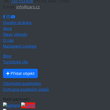
Tel.:
731 112 476
(Po-Pá: 9:00- 17:00)
E-mail:
info@zars.cz
Úvodní stránka
Akce
Slevy, výhody
O nás
Nastavení cookies
Blog
Turistické cíle
Přidat objekt
Obchodní podmínky
Ochrana osobních údajů
Naši partneři: