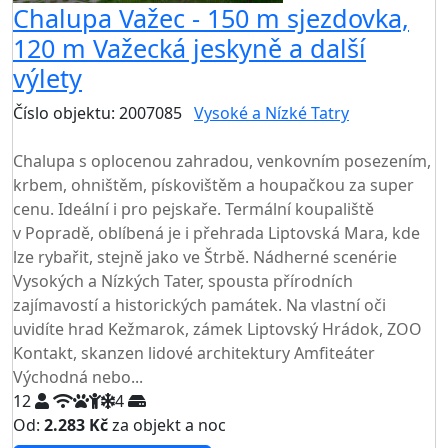
Chalupa Važec - 150 m sjezdovka,
120 m Važecká jeskyně a další
výlety
Číslo objektu: 2007085
Vysoké a Nízké Tatry
TOP HODNOCENÍ
Chalupa s oplocenou zahradou, venkovním posezením,
krbem, ohništěm, pískovištěm a houpačkou za super
cenu. Ideální i pro pejskaře. Termální koupaliště
v Popradě, oblíbená je i přehrada Liptovská Mara, kde
lze rybařit, stejně jako ve Štrbě. Nádherné scenérie
Vysokých a Nízkých Tater, spousta přírodních
zajímavostí a historických památek. Na vlastní oči
uvidíte hrad Kežmarok, zámek Liptovský Hrádok, ZOO
Kontakt, skanzen lidové architektury Amfiteáter
Východná nebo...
12
4
Od:
2.283 Kč
za objekt a noc