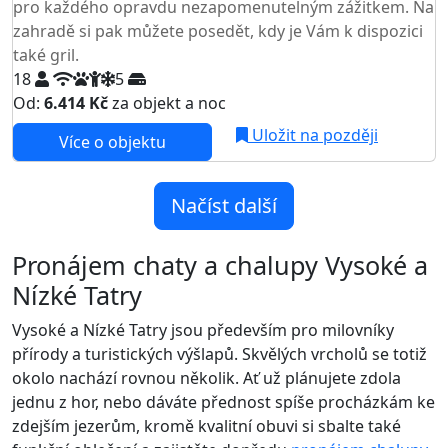
pro každého opravdu nezapomenutelným zážitkem. Na
zahradě si pak můžete posedět, kdy je Vám k dispozici
také gril.
18
5
Od:
6.414 Kč
za objekt a noc
Uložit na později
Více o objektu
Načíst další
Pronájem chaty a chalupy Vysoké a
Nízké Tatry
Vysoké a Nízké Tatry jsou především pro milovníky
přírody a turistických výšlapů. Skvělých vrcholů se totiž
okolo nachází rovnou několik. Ať už plánujete zdola
jednu z hor, nebo dáváte přednost spíše procházkám ke
zdejším jezerům, kromě kvalitní obuvi si sbalte také