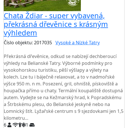
Chata Ždiar - super vybavená,
překrásná dřevěnice s krásným
výhledem
Číslo objektu: 2017035
Vysoké a Nízké Tatry
TOP HODNOCENÍ
Překrásná dřevěnice, odkud se nabízejí dechberoucí
výhledy na Belianské Tatry. Výborné podmínky pro
vysokohorskou turistiku, pěší výšlapy a výlety na
kolech. Lze tu i báječně relaxovat, a to v nadmořské
výšce 950 m. n m. Posezení, gril, ohniště, pískoviště a
houpačka přímo u chaty. Termální koupaliště dostupná
autem. Vydejte se na Kežmarský hrad, k Popradskému
a Štrbskému plesu, do Belianské jeskyně nebo na
Lomnický štít. Lyžařské centrum s 9 sjezdovkami jen 1,5
kilometru...
6
1