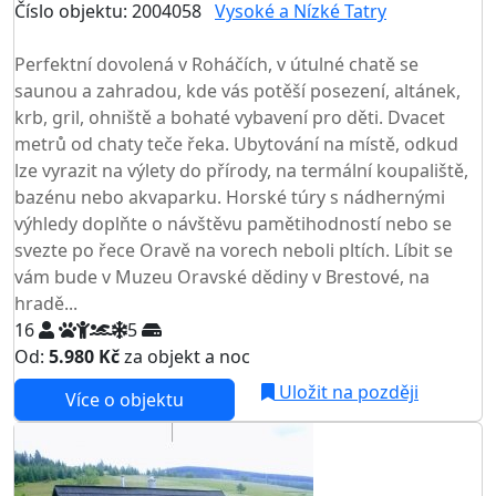
Číslo objektu: 2004058
Vysoké a Nízké Tatry
TOP HODNOCENÍ
Perfektní dovolená v Roháčích, v útulné chatě se
saunou a zahradou, kde vás potěší posezení, altánek,
krb, gril, ohniště a bohaté vybavení pro děti. Dvacet
metrů od chaty teče řeka. Ubytování na místě, odkud
lze vyrazit na výlety do přírody, na termální koupaliště,
bazénu nebo akvaparku. Horské túry s nádhernými
výhledy doplňte o návštěvu pamětihodností nebo se
svezte po řece Oravě na vorech neboli pltích. Líbit se
vám bude v Muzeu Oravské dědiny v Brestové, na
hradě...
16
5
Od:
5.980 Kč
za objekt a noc
NEJNIŽŠÍ CENA NA TRHU
Uložit na později
Více o objektu