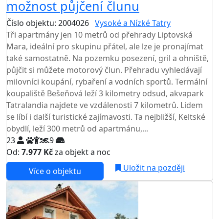
možnost půjčení člunu
Číslo objektu: 2004026
Vysoké a Nízké Tatry
Tři apartmány jen 10 metrů od přehrady Liptovská
Mara, ideální pro skupinu přátel, ale lze je pronajímat
také samostatně. Na pozemku posezení, gril a ohniště,
půjčit si můžete motorový člun. Přehradu vyhledávají
milovníci koupání, rybaření a vodních sportů. Termální
koupaliště Bešeňová leží 3 kilometry odsud, akvapark
Tatralandia najdete ve vzdálenosti 7 kilometrů. Lidem
se líbí i další turistické zajímavosti. Ta nejbližší, Keltské
obydlí, leží 300 metrů od apartmánu,...
23
9
Od:
7.977 Kč
za objekt a noc
Uložit na později
Více o objektu