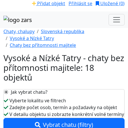
Přidat objekt
Přihlásit se
Uložené (
0
)
Chaty, chalupy
Slovenská republika
Vysoké a Nízké Tatry
Chaty bez přítomnosti majitele
Vysoké a Nízké Tatry - chaty bez
přítomnosti majitele: 18
objektů
☀️ Jak vybrat chatu?
Vyberte lokalitu ve filtrech
Zadejte počet osob, termín a požadavky na objekt
V detailu objektu si zobrazte konkrétní volné termíny
Vybrat chatu (filtry)