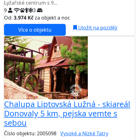
Lyžařské centrum s 9...
9
3
Od:
3.974 Kč
za objekt a noc
NEJNIŽŠÍ CENA NA TRHU
Uložit na později
Více o objektu
Chalupa Liptovská Lužná - skiareál
Donovaly 5 km, pejska vemte s
sebou
Číslo objektu: 2005098
Vysoké a Nízké Tatry