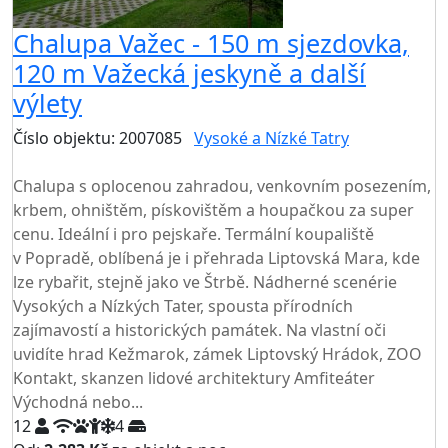
Chalupa Važec - 150 m sjezdovka,
120 m Važecká jeskyně a další
výlety
Číslo objektu: 2007085
Vysoké a Nízké Tatry
TOP HODNOCENÍ
Chalupa s oplocenou zahradou, venkovním posezením,
krbem, ohništěm, pískovištěm a houpačkou za super
cenu. Ideální i pro pejskaře. Termální koupaliště
v Popradě, oblíbená je i přehrada Liptovská Mara, kde
lze rybařit, stejně jako ve Štrbě. Nádherné scenérie
Vysokých a Nízkých Tater, spousta přírodních
zajímavostí a historických památek. Na vlastní oči
uvidíte hrad Kežmarok, zámek Liptovský Hrádok, ZOO
Kontakt, skanzen lidové architektury Amfiteáter
Východná nebo...
12
4