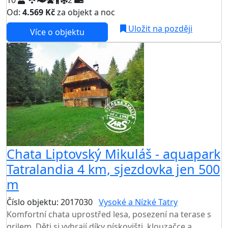
10
2
Od:
4.569 Kč
za objekt a noc
Uložit na později
Více o objektu
Chata Liptovský Mikuláš - aquapark
Tatralandia 4 km, sjezdovka jen 500
m
Číslo objektu: 2017030
Vysoké a Nízké Tatry
Komfortní chata uprostřed lesa, posezení na terase s
grilem. Děti si vyhrají díky pískovišti, klouzačce a