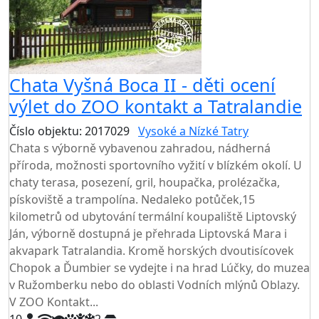
Chata Vyšná Boca II - děti ocení
výlet do ZOO kontakt a Tatralandie
Číslo objektu: 2017029
Vysoké a Nízké Tatry
Chata s výborně vybavenou zahradou, nádherná
příroda, možnosti sportovního vyžití v blízkém okolí. U
chaty terasa, posezení, gril, houpačka, prolézačka,
pískoviště a trampolína. Nedaleko potůček,15
kilometrů od ubytování termální koupaliště Liptovský
Ján, výborně dostupná je přehrada Liptovská Mara i
akvapark Tatralandia. Kromě horských dvoutisícovek
Chopok a Ďumbier se vydejte i na hrad Lúčky, do muzea
v Ružomberku nebo do oblasti Vodních mlýnů Oblazy.
V ZOO Kontakt...