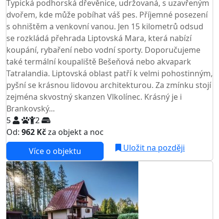
Typická podhorská dřevěnice, udržovaná, s uzavřeným
dvořem, kde může pobíhat váš pes. Příjemné posezení
s ohništěm a venkovní vanou. Jen 15 kilometrů odsud
se rozkládá přehrada Liptovská Mara, která nabízí
koupání, rybaření nebo vodní sporty. Doporučujeme
také termální koupaliště Bešeňová nebo akvapark
Tatralandia. Liptovská oblast patří k velmi pohostinným,
pyšní se krásnou lidovou architekturou. Za zmínku stojí
zejména skvostný skanzen Vlkolínec. Krásný je i
Brankovský...
5
2
Od:
962 Kč
za objekt a noc
NEJNIŽŠÍ CENA NA TRHU
Uložit na později
Více o objektu