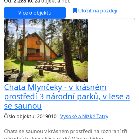
Od:
2.283 Kč
za objekt a noc
Uložit na později
Více o objektu
Chata Mlynčeky - v krásném
prostředí 3 národní parků, v lese a
se saunou
Číslo objektu: 2019010
Vysoké a Nízké Tatry
TOP HODNOCENÍ
Chata se saunou v krásném prostředí na rozhraní tří
národních slovenkých parků Vám nabídne