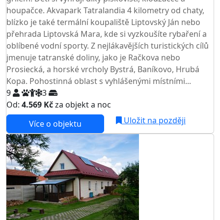
houpačce. Akvapark Tatralandia 4 kilometry od chaty,
blízko je také termální koupaliště Liptovský Ján nebo
přehrada Liptovská Mara, kde si vyzkoušíte rybaření a
oblíbené vodní sporty. Z nejlákavějších turistických cílů
jmenuje tatranské doliny, jako je Račkova nebo
Prosiecká, a horské vrcholy Bystrá, Baníkovo, Hrubá
Kopa. Pohostinná oblast s vyhlášenými místními...
9
3
Od:
4.569 Kč
za objekt a noc
Uložit na později
Více o objektu