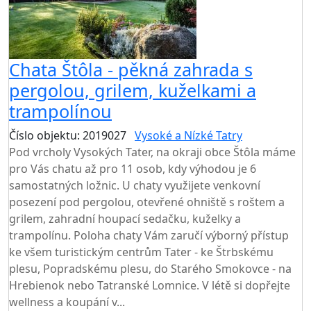
Chata Štôla - pěkná zahrada s
pergolou, grilem, kuželkami a
trampolínou
Číslo objektu: 2019027
Vysoké a Nízké Tatry
Pod vrcholy Vysokých Tater, na okraji obce Štôla máme
pro Vás chatu až pro 11 osob, kdy výhodou je 6
samostatných ložnic. U chaty využijete venkovní
posezení pod pergolou, otevřené ohniště s roštem a
grilem, zahradní houpací sedačku, kuželky a
trampolínu. Poloha chaty Vám zaručí výborný přístup
ke všem turistickým centrům Tater - ke Štrbskému
plesu, Popradskému plesu, do Starého Smokovce - na
Hrebienok nebo Tatranské Lomnice. V létě si dopřejte
wellness a koupání v...