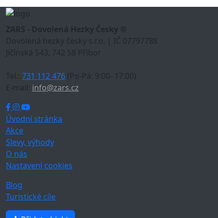
ZARS - Dovolená Hezky Česky ®
Dovolená hezky česky s.r.o. | IČ 07797788
Jičínská 543, 742 58 Příbor
Tel.:
731 112 476
(Po-Pá: 9:00- 17:00)
E-mail:
info@zars.cz
Úvodní stránka
Akce
Slevy, výhody
O nás
Nastavení cookies
Blog
Turistické cíle