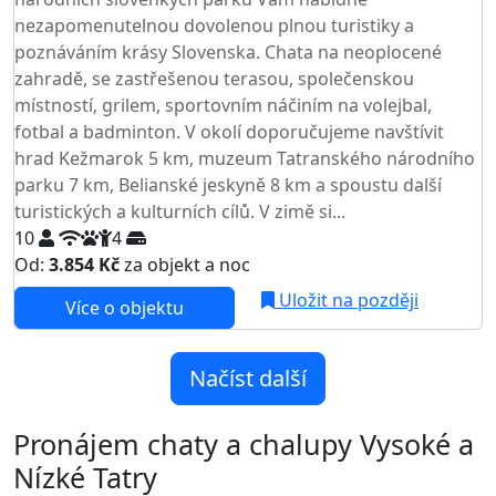
nezapomenutelnou dovolenou plnou turistiky a
poznáváním krásy Slovenska. Chata na neoplocené
zahradě, se zastřešenou terasou, společenskou
místností, grilem, sportovním náčiním na volejbal,
fotbal a badminton. V okolí doporučujeme navštívit
hrad Kežmarok 5 km, muzeum Tatranského národního
parku 7 km, Belianské jeskyně 8 km a spoustu další
turistických a kulturních cílů. V zimě si...
10
4
Od:
3.854 Kč
za objekt a noc
Uložit na později
Více o objektu
Načíst další
Pronájem chaty a chalupy Vysoké a
Nízké Tatry