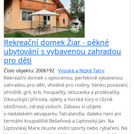
Rekreační domek Žiar - pěkné
ubytování s vybavenou zahradou
pro děti
Číslo objektu: 2006192
Vysoké a Nízké Tatry
Rekreační domek s oplocenou, perfektně vybavenou
zahradou pro děti, vhodné pro rodiny. Venku posezení,
ohniště, gril, krb, houpačky, skluzavka a prolézačky.
Okouzlující příroda, výlety a horské túry o různé
obtížnosti, zdravý vzduch. Zábavu si užijete
v nedalekém akvaparku Tatralandia, daleko není ani
termální koupaliště Bešeňová a Liptovský Ján. Na
Liptovskej Mare zkuste vodní sporty nebo rybaření. Na