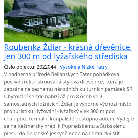
Roubenka Ždiar - krásná dřevěnice,
jen 300 m od lyžařského střediska
Číslo objektu: 2022044
Vysoké a Nízké Tatry
V nádherné přírodě Belianských Tater pohádková
pečlivě zrekonstruovaná stylová dřevěnice, která je
zapsána na seznamu národních kulturních památek SR.
Ubytování se zde nabízí až pro 8 osob ve 3
samostatných ložnicích. Ždiar je výborné výchozí místo
pro turistiku i lyžování - lyžařský vlek 300 m pod
chalupou. Termální koupaliště dostupná autem. Vydejte
se na Kežmarský hrad, k Popradskému a Štrbskému
plesu, do Belianské jeskyně nebo na Lomnický štít.