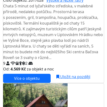
Číslo objektu: 2017028
Vysoké a Nízké Tatry
Chata 5 minut od lyžařského střediska, v malebné
přírodě, nedaleko potůčku. Prostorná terasa
s posezením, gril, trampolína, houpačka, prolézačka,
pískoviště. Termální koupaliště je od chaty 15
kilometrů. K zajímavým turistickým cílům patří Jeskyně
mrtvých netopýrů, muzeum v Liptovském Hrádku nebo
ve Vyšné Boce, stejně jako plavba lodí po nádrži
Liptovská Mara. U chaty se děti vyřádí na saních, 5
minut to budete mít do nejbližšího Ski centra Bačova
Roveň se 3 svahy o různé...
9
2
Od:
4.569 Kč
za objekt a noc
Uložit na později
Více o objektu