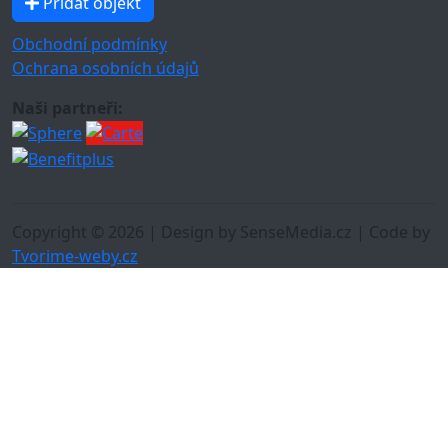
Přidat objekt
Obchodní podmínky
Ochrana osobních údajů
Naši partneři:
Copyright © 2026 | Design by SenseMedia.cz | Code by
Tvorime-weby.cz