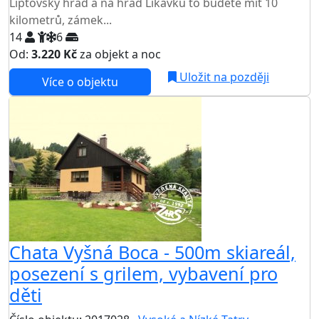
Liptovský hrad a na hrad Likavku to budete mít 10
kilometrů, zámek...
14
6
Od:
3.220 Kč
za objekt a noc
Uložit na později
Více o objektu
Chata Vyšná Boca - 500m skiareál,
posezení s grilem, vybavení pro
děti