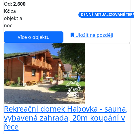
Od:
2.600
Kč
za
NEJNIŽŠÍ CENA NA TRHU
DENNĚ AKTUALIZOVANÉ TER
objekt a
noc
Uložit na později
Více o objektu
Rekreační domek Habovka - sauna,
vybavená zahrada, 20m koupání v
řece