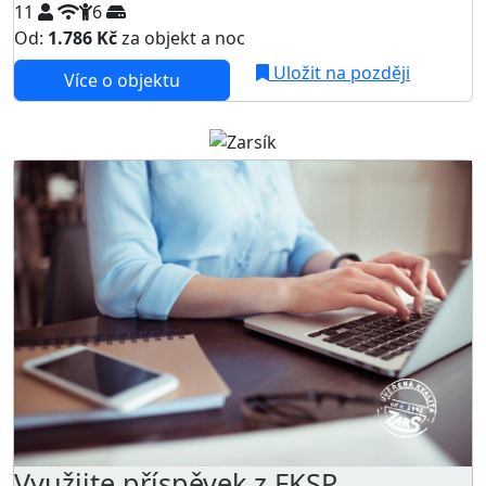
11
6
Od:
1.786 Kč
za objekt a noc
NEJNIŽŠÍ CENA NA TRHU
Uložit na později
Více o objektu
Využijte příspěvek z FKSP