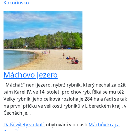
Kokořínsko
Máchovo jezero
"Mácháč" není jezero, nýbrž rybník, který nechal založit
sám Karel IV. ve 14. století pro chov ryb. Říká se mu též
Velký rybník, jeho celková rozloha je 284 ha a řadí se tak
na první příčku ve velikosti rybníků v Libereckém kraji, v
Čechách je...
Další výlety v okolí
, ubytování v oblasti
Máchův kraj a