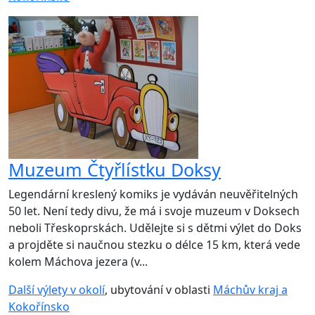
Muzeum Čtyřlístku Doksy
Legendární kreslený komiks je vydáván neuvěřitelných
50 let. Není tedy divu, že má i svoje muzeum v Doksech
neboli Třeskoprskách. Udělejte si s dětmi výlet do Doks
a projděte si naučnou stezku o délce 15 km, která vede
kolem Máchova jezera (v...
Další výlety v okolí
, ubytování v oblasti
Máchův kraj a
Kokořínsko