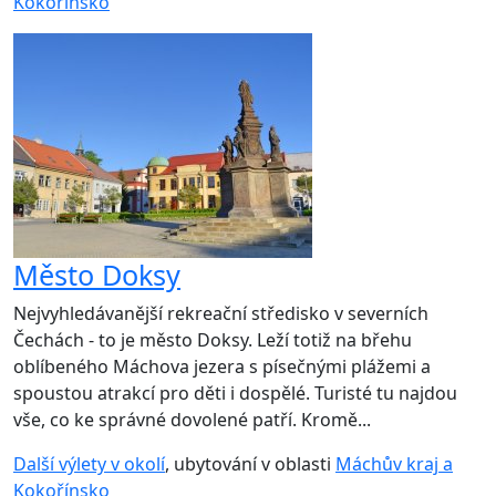
Kokořínsko
Město Doksy
Nejvyhledávanější rekreační středisko v severních
Čechách - to je město Doksy. Leží totiž na břehu
oblíbeného Máchova jezera s písečnými plážemi a
spoustou atrakcí pro děti i dospělé. Turisté tu najdou
vše, co ke správné dovolené patří. Kromě...
Další výlety v okolí
, ubytování v oblasti
Máchův kraj a
Kokořínsko