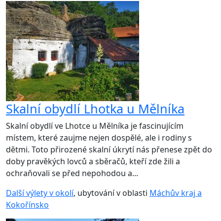
Skalní obydlí Lhotka u Mělníka
Skalní obydlí ve Lhotce u Mělníka je fascinujícím
místem, které zaujme nejen dospělé, ale i rodiny s
dětmi. Toto přirozené skalní úkrytí nás přenese zpět do
doby pravěkých lovců a sběračů, kteří zde žili a
ochraňovali se před nepohodou a...
Další výlety v okolí
, ubytování v oblasti
Máchův kraj a
Kokořínsko