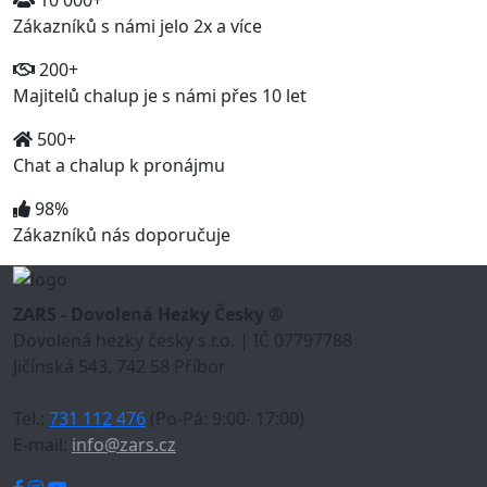
Zákazníků s námi jelo 2x a více
200+
Majitelů chalup je s námi přes 10 let
500+
Chat a chalup k pronájmu
98%
Zákazníků nás doporučuje
ZARS - Dovolená Hezky Česky ®
Dovolená hezky česky s.r.o. | IČ 07797788
Jičínská 543, 742 58 Příbor
Tel.:
731 112 476
(Po-Pá: 9:00- 17:00)
E-mail:
info@zars.cz