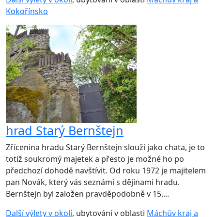
Kokořínsko
hrad Starý Bernštejn
Zřícenina hradu Starý Bernštejn slouží jako chata, je to
totiž soukromý majetek a přesto je možné ho po
předchozí dohodě navštívit. Od roku 1972 je majitelem
pan Novák, který vás seznámí s dějinami hradu.
Bernštejn byl založen pravděpodobně v 15....
Další výlety v okolí
, ubytování v oblasti
Máchův kraj a