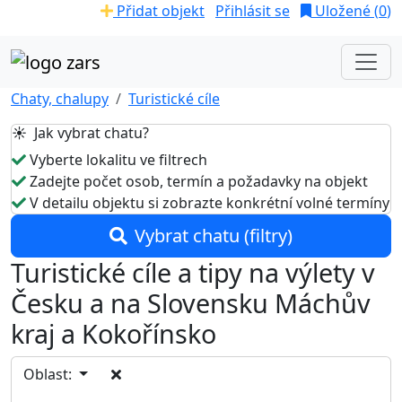
Přidat objekt
Přihlásit se
Uložené (
0
)
Chaty, chalupy
Turistické cíle
☀️ Jak vybrat chatu?
Vyberte lokalitu ve filtrech
Zadejte počet osob, termín a požadavky na objekt
V detailu objektu si zobrazte konkrétní volné termíny
Vybrat chatu (filtry)
Turistické cíle a tipy na výlety v
Česku a na Slovensku Máchův
kraj a Kokořínsko
Oblast: