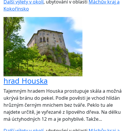
Další výlety v okolí
, ubytování v oblasti
Máchův kraj a
Kokořínsko
hrad Houska
Tajemným hradem Houska prostupuje skála a možná
ukrývá bránu do pekel. Podle pověsti je vchod hlídán
hrůzným černým mnichem bez tváře. Peklo tu ale
najdete určitě, je vyřezané z lipového dřeva. Na délku
má úctyhodných 12 m a je pohyblivé. Takže...
Další výlety v okolí
, ubytování v oblasti
Máchův kraj a