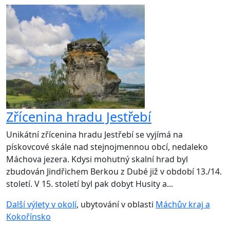
Zřícenina hradu Jestřebí
Unikátní zřícenina hradu Jestřebí se vyjímá na
pískovcové skále nad stejnojmennou obcí, nedaleko
Máchova jezera. Kdysi mohutný skalní hrad byl
zbudován Jindřichem Berkou z Dubé již v období 13./14.
století. V 15. století byl pak dobyt Husity a...
Další výlety v okolí
, ubytování v oblasti
Máchův kraj a
Kokořínsko