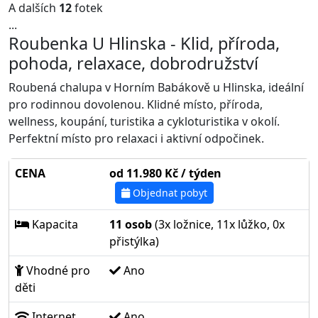
A dalších
12
fotek
...
Roubenka U Hlinska - Klid, příroda,
pohoda, relaxace, dobrodružství
Roubená chalupa v Horním Babákově u Hlinska, ideální
pro rodinnou dovolenou. Klidné místo, příroda,
wellness, koupání, turistika a cykloturistika v okolí.
Perfektní místo pro relaxaci i aktivní odpočinek.
CENA
od 11.980 Kč / týden
Objednat pobyt
Kapacita
11 osob
(3x ložnice, 11x lůžko, 0x
přistýlka)
Vhodné pro
Ano
děti
Internet
Ano