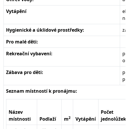
Vytápění
ele
na
Hygienické a úklidové prostředky:
zá
Pro malé děti:
Rekreační vybavení:
pe
oh
Zábava pro děti:
pís
pr
Seznam místností k pronájmu:
Název
Počet
2
místnosti
Podlaží
m
Vytápění
jednolůžek