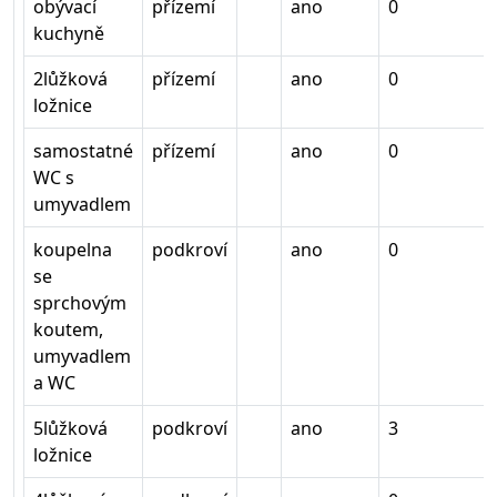
obývací
přízemí
ano
0
kuchyně
2lůžková
přízemí
ano
0
ložnice
samostatné
přízemí
ano
0
WC s
umyvadlem
koupelna
podkroví
ano
0
se
sprchovým
koutem,
umyvadlem
a WC
5lůžková
podkroví
ano
3
ložnice