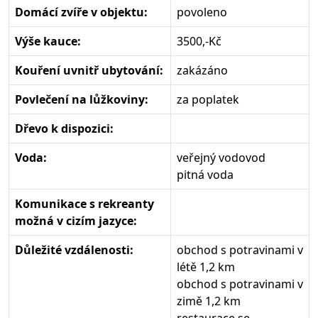
Domácí zvíře v objektu:
povoleno
Výše kauce:
3500,-Kč
Kouření uvnitř ubytování:
zakázáno
Povlečení na lůžkoviny:
za poplatek
Dřevo k dispozici:
Voda:
veřejný vodovod
pitná voda
Komunikace s rekreanty
možná v cizím jazyce:
Důležité vzdálenosti:
obchod s potravinami v
létě 1,2 km
obchod s potravinami v
zimě 1,2 km