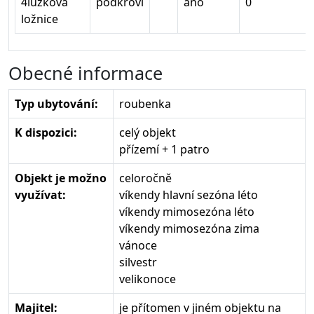
4lůžková
podkroví
ano
0
ložnice
Obecné informace
Typ ubytování:
roubenka
K dispozici:
celý objekt
přízemí + 1 patro
Objekt je možno
celoročně
využívat:
víkendy hlavní sezóna léto
víkendy mimosezóna léto
víkendy mimosezóna zima
vánoce
silvestr
velikonoce
Majitel:
je přítomen v jiném objektu na