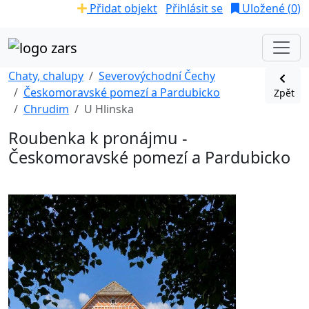
Přidat objekt
Přihlásit se
Uložené (
0
)
Chaty, chalupy
Severovýchodní Čechy
Českomoravské pomezí a Pardubicko
Zpět
Chrudim
U Hlinska
Roubenka k pronájmu -
Českomoravské pomezí a Pardubicko