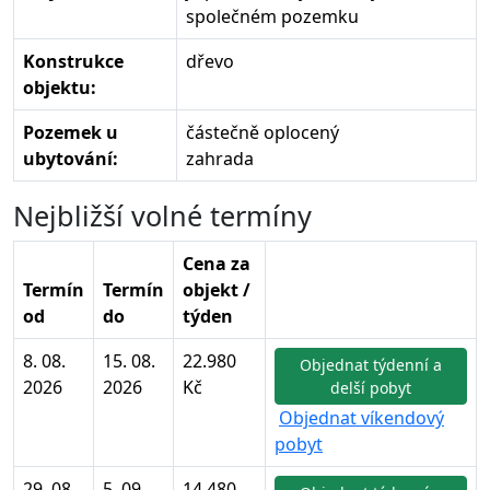
společném pozemku
Konstrukce
dřevo
objektu:
Pozemek u
částečně oplocený
ubytování:
zahrada
Nejbližší volné termíny
Cena za
Termín
Termín
objekt /
od
do
týden
8. 08.
15. 08.
22.980
Objednat týdenní a
2026
2026
Kč
delší pobyt
Objednat víkendový
pobyt
29. 08.
5. 09.
14.480