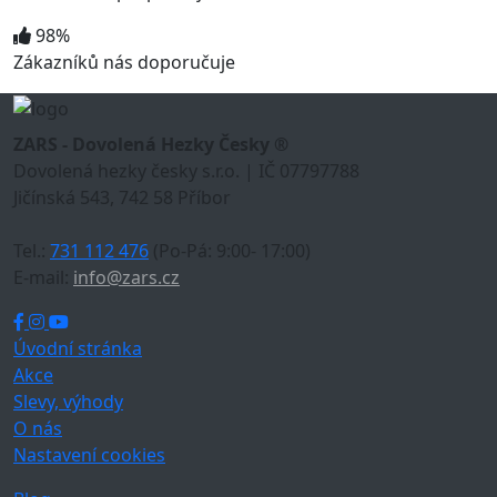
98%
Zákazníků nás doporučuje
ZARS - Dovolená Hezky Česky ®
Dovolená hezky česky s.r.o. | IČ 07797788
Jičínská 543, 742 58 Příbor
Tel.:
731 112 476
(Po-Pá: 9:00- 17:00)
E-mail:
info@zars.cz
Úvodní stránka
Akce
Slevy, výhody
O nás
Nastavení cookies