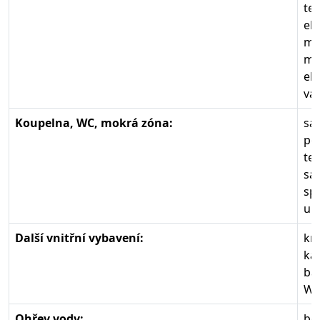
te
el.
mr
mi
el.
va
Koupelna, WC, mokrá zóna:
sa
po
te
sa
sp
um
Další vnitřní vybavení:
kr
ka
ba
Wif
Ohřev vody:
boi