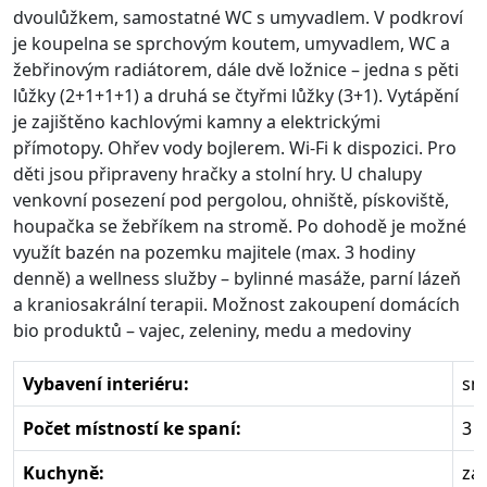
dvoulůžkem, samostatné WC s umyvadlem. V podkroví
je koupelna se sprchovým koutem, umyvadlem, WC a
žebřinovým radiátorem, dále dvě ložnice – jedna s pěti
lůžky (2+1+1+1) a druhá se čtyřmi lůžky (3+1). Vytápění
je zajištěno kachlovými kamny a elektrickými
přímotopy. Ohřev vody bojlerem. Wi-Fi k dispozici. Pro
děti jsou připraveny hračky a stolní hry. U chalupy
venkovní posezení pod pergolou, ohniště, pískoviště,
houpačka se žebříkem na stromě. Po dohodě je možné
využít bazén na pozemku majitele (max. 3 hodiny
denně) a wellness služby – bylinné masáže, parní lázeň
a kraniosakrální terapii. Možnost zakoupení domácích
bio produktů – vajec, zeleniny, medu a medoviny
Vybavení interiéru:
sm
Počet místností ke spaní:
3
Kuchyně:
zá