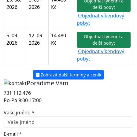
Objednat týdenní a
2026
2026
Kč
delší pobyt
Objednat víkendový
pobyt
5. 09.
12. 09.
14.480
Objednat týdenní a
2026
2026
Kč
delší pobyt
Objednat víkendový
pobyt
Zobrazit další termíny a ceník
Poradíme Vám
731 112 476
Po-Pá 9:00-17:00
Vaše jméno *
E-mail *