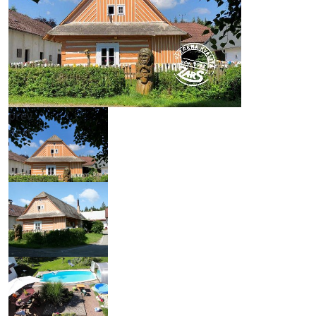
prev
next