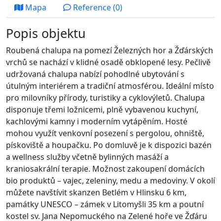
Mapa
Reference (0)
Popis objektu
Roubená chalupa na pomezí Železných hor a Žďárských
vrchů se nachází v klidné osadě obklopené lesy. Pečlivě
udržovaná chalupa nabízí pohodlné ubytování s
útulným interiérem a tradiční atmosférou. Ideální místo
pro milovníky přírody, turistiky a cyklovýletů. Chalupa
disponuje třemi ložnicemi, plně vybavenou kuchyní,
kachlovými kamny i moderním vytápěním. Hosté
mohou využít venkovní posezení s pergolou, ohniště,
pískoviště a houpačku. Po domluvě je k dispozici bazén
a wellness služby včetně bylinných masáží a
kraniosakrální terapie. Možnost zakoupení domácích
bio produktů – vajec, zeleniny, medu a medoviny. V okolí
můžete navštívit skanzen Betlém v Hlinsku 6 km,
památky UNESCO – zámek v Litomyšli 35 km a poutní
kostel sv. Jana Nepomuckého na Zelené hoře ve Žďáru