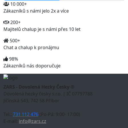
10 000+
Zákazníků s námi jelo 2x a více
200+
Majitelů chalup je s námi přes 10 let
500+
Chat a chalup k pronájmu
98%
Zákazníků nás doporučuje
ZARS - Dovolená Hezky Česky ®
Dovolená hezky česky s.r.o. | IČ 07797788
Jičínská 543, 742 58 Příbor
Tel.:
731 112 476
(Po-Pá: 9:00- 17:00)
E-mail:
info@zars.cz