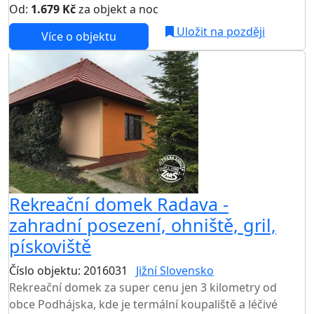
Od:
1.679 Kč
za objekt a noc
Uložit na později
Více o objektu
Rekreační domek Radava -
zahradní posezení, ohniště, gril,
pískoviště
Číslo objektu: 2016031
Jižní Slovensko
TOP HODNOCENÍ
Rekreační domek za super cenu jen 3 kilometry od
obce Podhájska, kde je termální koupaliště a léčivé