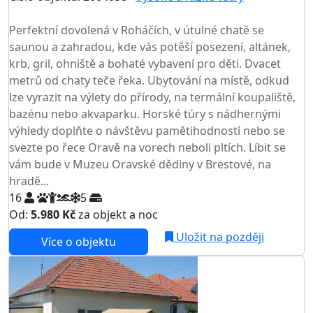
TOP HODNOCENÍ
Perfektní dovolená v Roháčích, v útulné chatě se
saunou a zahradou, kde vás potěší posezení, altánek,
krb, gril, ohniště a bohaté vybavení pro děti. Dvacet
metrů od chaty teče řeka. Ubytování na místě, odkud
lze vyrazit na výlety do přírody, na termální koupaliště,
bazénu nebo akvaparku. Horské túry s nádhernými
výhledy doplňte o návštěvu pamětihodností nebo se
svezte po řece Oravě na vorech neboli pltích. Líbit se
vám bude v Muzeu Oravské dědiny v Brestové, na
hradě...
16
5
Od:
5.980 Kč
za objekt a noc
NEJNIŽŠÍ CENA NA TRHU
Uložit na později
Více o objektu