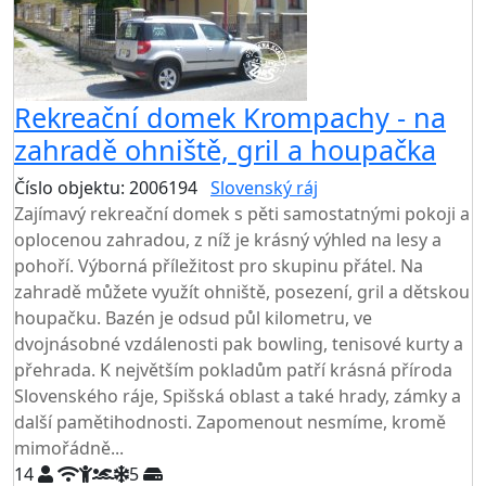
Rekreační domek Krompachy - na
zahradě ohniště, gril a houpačka
Číslo objektu: 2006194
Slovenský ráj
Zajímavý rekreační domek s pěti samostatnými pokoji a
oplocenou zahradou, z níž je krásný výhled na lesy a
pohoří. Výborná příležitost pro skupinu přátel. Na
zahradě můžete využít ohniště, posezení, gril a dětskou
houpačku. Bazén je odsud půl kilometru, ve
dvojnásobné vzdálenosti pak bowling, tenisové kurty a
přehrada. K největším pokladům patří krásná příroda
Slovenského ráje, Spišská oblast a také hrady, zámky a
další pamětihodnosti. Zapomenout nesmíme, kromě
mimořádně...
14
5