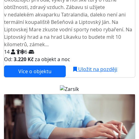
obtížnosti, zdravý vzduch. Zábavu si užijete
v nedalekém akvaparku Tatralandia, daleko není ani
termální koupaliště Bešeňová a Liptovský Ján. Na
Liptovskej Mare zkuste vodní sporty nebo rybaření. Na
Liptovský hrad a na hrad Likavku to budete mít 10
kilometrů, zámek...
14
6
Od:
3.220 Kč
za objekt a noc
Uložit na později
Více o objektu