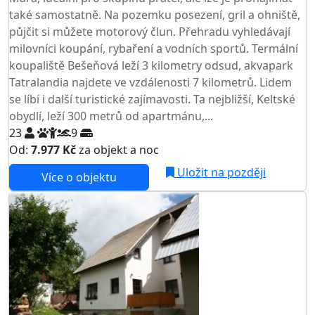
také samostatně. Na pozemku posezení, gril a ohniště,
půjčit si můžete motorový člun. Přehradu vyhledávají
milovníci koupání, rybaření a vodních sportů. Termální
koupaliště Bešeňová leží 3 kilometry odsud, akvapark
Tatralandia najdete ve vzdálenosti 7 kilometrů. Lidem
se líbí i další turistické zajímavosti. Ta nejbližší, Keltské
obydlí, leží 300 metrů od apartmánu,...
23
9
Od:
7.977 Kč
za objekt a noc
Uložit na později
Více o objektu