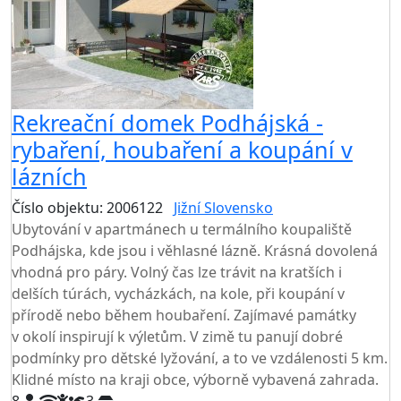
Rekreační domek Podhájská -
rybaření, houbaření a koupání v
lázních
Číslo objektu: 2006122
Jižní Slovensko
TOP HODNOCENÍ
Ubytování v apartmánech u termálního koupaliště
Podhájska, kde jsou i věhlasné lázně. Krásná dovolená
vhodná pro páry. Volný čas lze trávit na kratších i
delších túrách, vycházkách, na kole, při koupání v
přírodě nebo během houbaření. Zajímavé památky
v okolí inspirují k výletům. V zimě tu panují dobré
podmínky pro dětské lyžování, a to ve vzdálenosti 5 km.
Klidné místo na kraji obce, výborně vybavená zahrada.
8
3