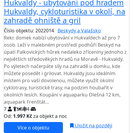
Hukvaldy - ubytování pod hradem
Hukvaldy, cykloturistika v okolí, na
zahradě ohniště a gril
Číslo objektu: 2022014
Beskydy a Valašsko
Rekr. domek nabízí ubytování v Hukvaldech až pro 7
osob. Leží v malebném prostředí podhůří Beskyd na
úpatí Palkovických hůrek nedaleko zříceniny jednoho z
největších středověkých hradů na Moravě - Hukvaldy.
Po výletech načerpáte síly na zahradě u domku, kde
můžete posedět i grilovat. Hukvaldy jsou ideálním
místem pro vaší dovolenou, můžete využít okolní
cyklotrasy, turistické trasy, na podzim houbařit v
okolních lesích. Koupání v aquaparku Olešná 12 km,
aquapark Frenštát...
7
4
Od:
1.997 Kč
za objekt a noc
Uložit na později
Více o objektu