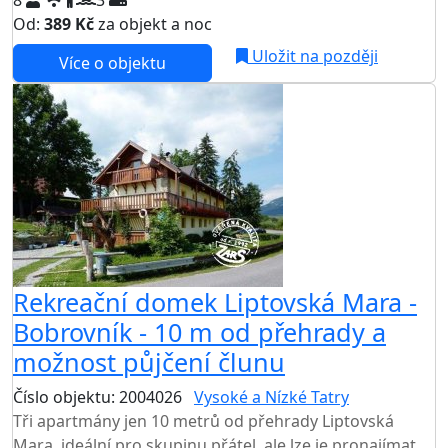
Od:
389 Kč
za objekt a noc
Uložit na později
Více o objektu
Rekreační domek Liptovská Mara -
Bobrovník - 10 m od přehrady a
možnost půjčení člunu
Číslo objektu: 2004026
Vysoké a Nízké Tatry
Tři apartmány jen 10 metrů od přehrady Liptovská
Mara, ideální pro skupinu přátel, ale lze je pronajímat