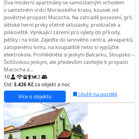
Dva moderní apartmány se samostatným vchodem
v samotném srdci Moravského krasu, kousek od
pověstné propasti Macocha. Na zahradě posezení, gril,
dětské herní prvky včetně skluzavky, prolézaček a
pískoviště. Vynikající zázemí pro výlety do přírody,
pěšky i na kole. Zajeďte do lanového centra, akvaparků,
zatopeného lomu, na koupaliště nebo si vypůjčte
elektrokola. Prohlédněte si jeskyni Balcarku, Sloupsko –
Šošůvskou jeskyni, ale především zavítejte k propasti
Macocha a...
10
3
Od:
3.426 Kč
za objekt a noc
Uložit na později
Více o objektu