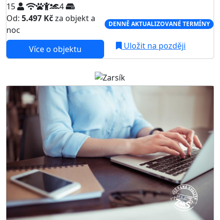
15
4
Od:
5.497 Kč
za objekt a
DENNĚ AKTUALIZOVANÉ TERMÍNY
noc
Uložit na později
Více o objektu