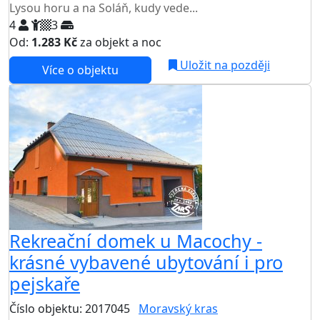
Lysou horu a na Soláň, kudy vede...
4
3
Od:
1.283 Kč
za objekt a noc
Uložit na později
Více o objektu
Rekreační domek u Macochy -
krásné vybavené ubytování i pro
pejskaře
Číslo objektu: 2017045
Moravský kras
TOP HODNOCENÍ