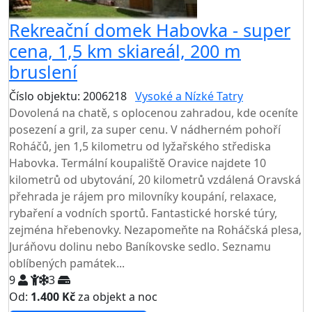
Rekreační domek Habovka - super
cena, 1,5 km skiareál, 200 m
bruslení
Číslo objektu: 2006218
Vysoké a Nízké Tatry
Dovolená na chatě, s oplocenou zahradou, kde oceníte
posezení a gril, za super cenu. V nádherném pohoří
Roháčů, jen 1,5 kilometru od lyžařského střediska
Habovka. Termální koupaliště Oravice najdete 10
kilometrů od ubytování, 20 kilometrů vzdálená Oravská
přehrada je rájem pro milovníky koupání, relaxace,
rybaření a vodních sportů. Fantastické horské túry,
zejména hřebenovky. Nezapomeňte na Roháčská plesa,
Juráňovu dolinu nebo Baníkovske sedlo. Seznamu
oblíbených památek...
9
3
Od:
1.400 Kč
za objekt a noc