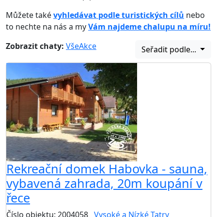
Můžete také
vyhledávat podle turistických cílů
nebo
to nechte na nás a my
Vám najdeme chalupu na míru!
Zobrazit chaty:
Vše
Akce
Seřadit podle...
Rekreační domek Habovka - sauna,
vybavená zahrada, 20m koupání v
řece
Číslo objektu: 2004058
Vysoké a Nízké Tatry