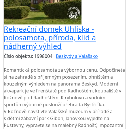
Rekreační domek Uhliska -
polosamota, příroda, klid a
nádherný výhled
Číslo objektu: 1998004
Beskydy a Valašsko
TOP HODNOCENÍ
Romantická polosamota za výbornou cenu. Odpočinete
si na zahradě s příjemným posezením, ohništěm a
kouzelným výhledem na panorama Beskyd. Moderní
akvapark je ve Frenštátě pod Radhoštěm, koupaliště v
Rožnově pod Radhoštěm. K rybolovu a vodním
sportům výborně poslouží přehrada Bystřička.
V Rožnově navštivte Valašské muzeum v přírodě a
s dětmi zábavní park Gibon, lanovkou vyjeďte na
Pustevny, vypravte se na malebný Radhošť, impozantní