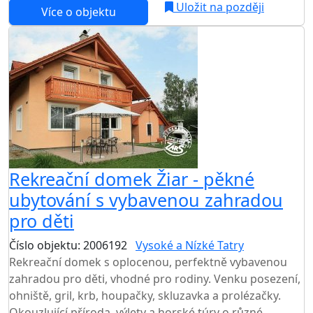
Uložit na později
Více o objektu
Rekreační domek Žiar - pěkné
ubytování s vybavenou zahradou
pro děti
Číslo objektu: 2006192
Vysoké a Nízké Tatry
Rekreační domek s oplocenou, perfektně vybavenou
zahradou pro děti, vhodné pro rodiny. Venku posezení,
ohniště, gril, krb, houpačky, skluzavka a prolézačky.
Okouzlující příroda, výlety a horské túry o různé