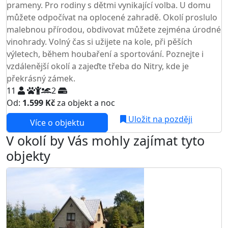
prameny. Pro rodiny s dětmi vynikající volba. U domu
můžete odpočívat na oplocené zahradě. Okolí proslulo
malebnou přírodou, obdivovat můžete zejména úrodné
vinohrady. Volný čas si užijete na kole, při pěších
výletech, během houbaření a sportování. Poznejte i
vzdálenější okolí a zajeďte třeba do Nitry, kde je
překrásný zámek.
11
2
Od:
1.599 Kč
za objekt a noc
Uložit na později
Více o objektu
V okolí by Vás mohly zajímat tyto
objekty