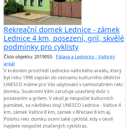
Rekreační domek Lednice - zámek
Lednice 4 km, posezení, gril, skvělé
podmínky pro cyklisty
Číslo objektu: 2019055
Pálava a Lednicko - Valtický
areál
V krásném prostředí Lednicko-valtického areálu, který
byl roku 1996 zapsán do seznamu kulturního dědictví
UNESCO máme pro Vás ubytování v samostatném rekr.
domku. Soukromí Vám zaručuje uzavřený dvůr s
posezením a grilem. V okolí je nespočet kulturních
památek, za návštěvu stojí UNESCO Lednice - Valtice 4
km, zámek Valtice 8 km, zámek v Břeclavi 8 km aj.
Polohu rekr. domku ocení také cyklisté, kdy v okolí
najdete nespočet značených cyklotras.