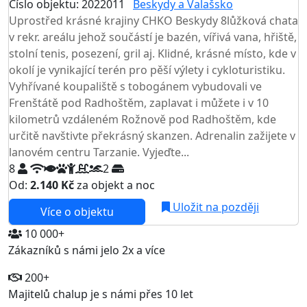
Číslo objektu: 2022011
Beskydy a Valašsko
Uprostřed krásné krajiny CHKO Beskydy 8lůžková chata
v rekr. areálu jehož součástí je bazén, vířivá vana, hřiště,
stolní tenis, posezení, gril aj. Klidné, krásné místo, kde v
okolí je vynikající terén pro pěší výlety i cykloturistiku.
Vyhřívané koupaliště s tobogánem vybudovali ve
Frenštátě pod Radhoštěm, zaplavat i můžete i v 10
kilometrů vzdáleném Rožnově pod Radhoštěm, kde
určitě navštivte překrásný skanzen. Adrenalin zažijete v
lanovém centru Tarzanie. Vyjeďte...
8
2
Od:
2.140 Kč
za objekt a noc
Uložit na později
Více o objektu
10 000+
Zákazníků s námi jelo 2x a více
200+
Majitelů chalup je s námi přes 10 let