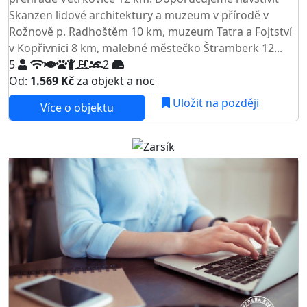
Skanzen lidové architektury a muzeum v přírodě v
Rožnově p. Radhoštěm 10 km, muzeum Tatra a Fojtství
v Kopřivnici 8 km, malebné městečko Štramberk 12...
5
2
Od:
1.569 Kč
za objekt a noc
Uložit na později
Více o objektu