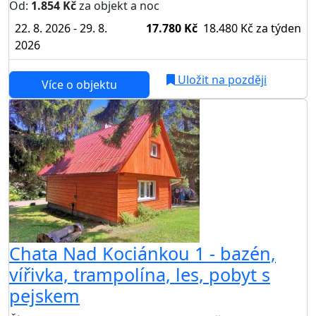
Od:
1.854 Kč
za objekt a noc
22. 8. 2026 - 29. 8.
17.780 Kč
18.480 Kč
za týden
2026
Uložit na později
Více o objektu
Chata Nad Kociánkou 1 - bazén,
vířivka, trampolína, les, pobyt s
pejskem