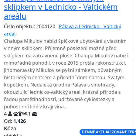
sklípkem v Lednicko - Valtickém
areálu
Číslo objektu: 2004120
Pálava a Lednicko - Valtický
areál
TOP HODNOCENÍ
Chalupa Mikulov nabízí špičkové ubytování s vlastním
vinným sklípkem. Příjemné posezení možné před
sklípkem na zatravněné ploše. Chalupa Mikulov nabízí
mimořádné pohodlí, v roce 2015 prošla rekonstrukcí.
Jihomoravský Mikulov se pyšní zámkem, půvabným
historickým centrem a přírodní dominantou, Svatým
kopečkem. Nedaleká úrodná Pálava s vinohrady,
okouzlující lednicko-valtický areál, krásná příroda s
řadou pamětihodností, udržované cyklostezky a
pohostinní lidé v kraji vína...
4
1
Od:
1.426
Kč
za
NEJNIŽŠÍ CENA NA TRHU
DENNĚ AKTUALIZOVANÉ TER
objekt a