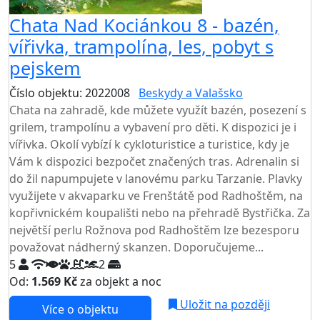
Chata Nad Kociánkou 8 - bazén,
vířivka, trampolína, les, pobyt s
pejskem
Číslo objektu: 2022008
Beskydy a Valašsko
Chata na zahradě, kde můžete využít bazén, posezení s
grilem, trampolínu a vybavení pro děti. K dispozici je i
vířivka. Okolí vybízí k cykloturistice a turistice, kdy je
Vám k dispozici bezpočet značených tras. Adrenalin si
do žil napumpujete v lanovému parku Tarzanie. Plavky
využijete v akvaparku ve Frenštátě pod Radhoštěm, na
kopřivnickém koupališti nebo na přehradě Bystřička. Za
největší perlu Rožnova pod Radhoštěm lze bezesporu
považovat nádherný skanzen. Doporučujeme...
5
2
Od:
1.569 Kč
za objekt a noc
Uložit na později
Více o objektu