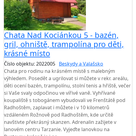
Chata Nad Kociánkou 5 - bazén,
gril, ohniště, trampolína pro děti,
krásné místo
Číslo objektu: 2022005
Beskydy a Valašsko
Chata pro rodinu na krásném místě s malebným
výhledem. Posedět a ugrilovat si můžete v rekr. areálu,
děti ocení bazén, trampolínu, stolní tenis a hřiště, večer
si Vaše svaly odpočinou ve vířivé vaně. Vyhřívané
koupaliště s tobogánem vybudovali ve Frenštátě pod
Radhoštěm, zaplavat i můžete i v 10 kilometrů
vzdáleném Rožnově pod Radhoštěm, kde určitě
navštivte překrásný skanzen. Adrenalin zažijete v
lanovém centru Tarzanie. Vyjeďte lanovkou na