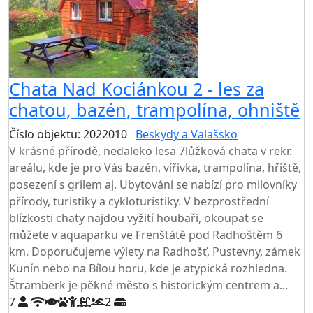
Chata Nad Kociánkou 2 - les za
chatou, bazén, trampolína, ohniště
Číslo objektu: 2022010
Beskydy a Valašsko
V krásné přírodě, nedaleko lesa 7lůžková chata v rekr.
areálu, kde je pro Vás bazén, vířivka, trampolína, hřiště,
posezení s grilem aj. Ubytování se nabízí pro milovníky
přírody, turistiky a cykloturistiky. V bezprostřední
blízkosti chaty najdou vyžití houbaři, okoupat se
můžete v aquaparku ve Frenštátě pod Radhoštěm 6
km. Doporučujeme výlety na Radhošť, Pustevny, zámek
Kunín nebo na Bílou horu, kde je atypická rozhledna.
Štramberk je pěkné město s historickým centrem a...
7
2