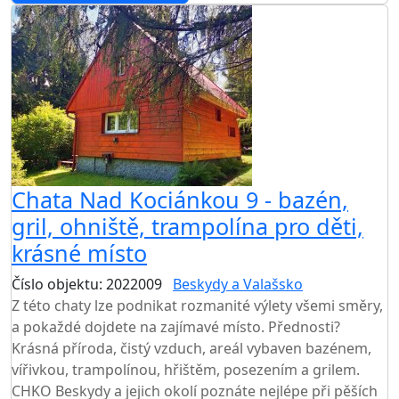
AKCE
Chata Nad Kociánkou 9 - bazén,
gril, ohniště, trampolína pro děti,
krásné místo
Číslo objektu: 2022009
Beskydy a Valašsko
Z této chaty lze podnikat rozmanité výlety všemi směry,
a pokaždé dojdete na zajímavé místo. Přednosti?
Krásná příroda, čistý vzduch, areál vybaven bazénem,
vířivkou, trampolínou, hřištěm, posezením a grilem.
CHKO Beskydy a jejich okolí poznáte nejlépe při pěších