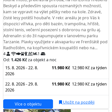
Beskyd a především spousta rozmanitých možností,
kam se vypravit na výlet pěšky nebo na kole. Zdravé,
čisté lesy potěší houbaře. V rekr. areálu je pro Vás k
dispozici vířivka, pro děti bazén, trampolína, hřiště,
stolní tenis, večerní posezení s dobrorou na grilu aj.
Adrenalin si do žil napumpujete v lanovému parku
Tarzanie. Plavky využijete v akvaparku ve Frenštátě pod
Radhoštěm, na kopřivnickém koupališti nebo na...
4
1
Od:
1.426 Kč
za objekt a noc
15. 8. 2026 - 22. 8.
11.980 Kč
12.980 Kč
za týden
2026
22. 8. 2026 - 29. 8.
11.980 Kč
12.980 Kč
za týden
2026
Uložit na později
Více o objektu