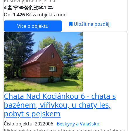
Pustevny, krásně je i na...
4
1
Od:
1.426 Kč
za objekt a noc
Uložit na později
Více o objektu
AKCE
Chata Nad Kociánkou 6 - chata s
bazénem, vířivkou, u chaty les,
pobyt s pejskem
Číslo objektu: 2022006
Beskydy a Valašsko
Klidné místo, překrásná příroda, na horizontu hřebenu