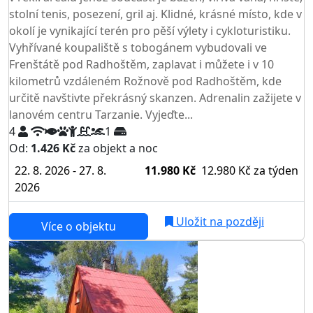
stolní tenis, posezení, gril aj. Klidné, krásné místo, kde v
okolí je vynikající terén pro pěší výlety i cykloturistiku.
Vyhřívané koupaliště s tobogánem vybudovali ve
Frenštátě pod Radhoštěm, zaplavat i můžete i v 10
kilometrů vzdáleném Rožnově pod Radhoštěm, kde
určitě navštivte překrásný skanzen. Adrenalin zažijete v
lanovém centru Tarzanie. Vyjeďte...
4
1
Od:
1.426 Kč
za objekt a noc
22. 8. 2026 - 27. 8.
11.980 Kč
12.980 Kč
za týden
2026
Uložit na později
Více o objektu