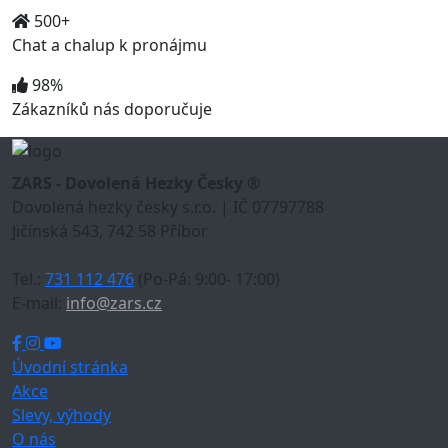
500+
Chat a chalup k pronájmu
98%
Zákazníků nás doporučuje
ZARS - Dovolená Hezky Česky ®
Dovolená hezky česky s.r.o. | IČ 07797788
Jičínská 543, 742 58 Příbor
Tel.:
731 112 476
(Po-Pá: 9:00- 17:00)
E-mail:
info@zars.cz
Úvodní stránka
Akce
Slevy, výhody
O nás