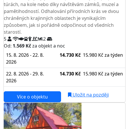
túrách, na kole nebo díky návštěvám zámků, muzeí a
pamětihodností. Odhalování přírodních krás ve dvou
chráněných krajinných oblastech je vynikajícím
způsobem, jak si pořádně odpočinout od všedních
starostí.
5
2
Od:
1.569 Kč
za objekt a noc
15. 8. 2026 - 22. 8.
14.730 Kč
15.980 Kč
za týden
2026
22. 8. 2026 - 29. 8.
14.730 Kč
15.980 Kč
za týden
2026
Uložit na později
Více o objektu
AKCE