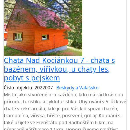
Chata Nad Kociánkou 7 - chata s
bazénem, vířivkou, u chaty les,
pobyt s pejskem
Číslo objektu: 2022007
Beskydy a Valašsko
Místo jako stvořené pro každého, kdo má rád krásnou
přírodu, turistiku a cykloturistiku. Ubytování v 5 lůžkové
chatě v rekr. areálu, kde je pro Vás k dispozici bazén,
trampolína, vířivka, hřiště, posezení, gril aj. Koupání si
také užijete ve Frenštátu pod Radhoštěm 6 km, na
přehradě Větřkovice 12 km. Doporučujeme navštívit