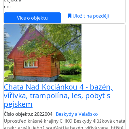
noc
Uložit na později
Více o objektu
AKCE
Chata Nad Kociánkou 4 - bazén,
vířivka, trampolína, les, pobyt s
pejskem
Číslo objektu: 2022004
Beskydy a Valašsko
Uprostřed krásné krajiny CHKO Beskydy 4lůžková chata
v rekr. areálu jehož součástí je bazén, vířivá vana, hřiště,