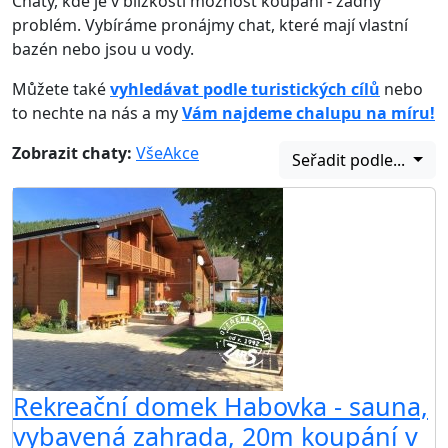
Chaty, kde je v blízkosti možnost koupání - žádný
problém. Vybíráme pronájmy chat, které mají vlastní
bazén nebo jsou u vody.
Můžete také
vyhledávat podle turistických cílů
nebo
to nechte na nás a my
Vám najdeme chalupu na míru!
Zobrazit chaty:
Vše
Akce
Seřadit podle...
Rekreační domek Habovka - sauna,
vybavená zahrada, 20m koupání v