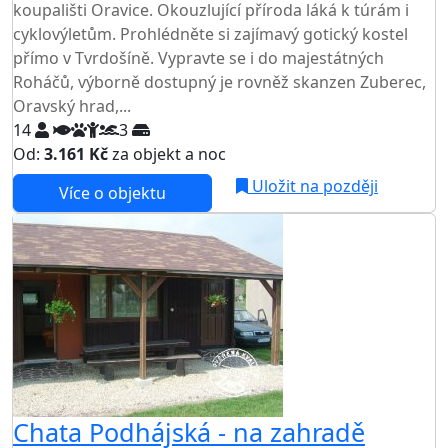
koupališti Oravice. Okouzlující příroda láká k túrám i
cyklovýletům. Prohlédněte si zajímavý gotický kostel
přímo v Tvrdošíně. Vypravte se i do majestátných
Roháčů, výborně dostupný je rovněž skanzen Zuberec,
Oravský hrad,...
14
3
Od:
3.161 Kč
za objekt a noc
NEJNIŽŠÍ CENA NA TRHU
Uložit na později
Více o objektu
Chata Podhájská - na zahradě