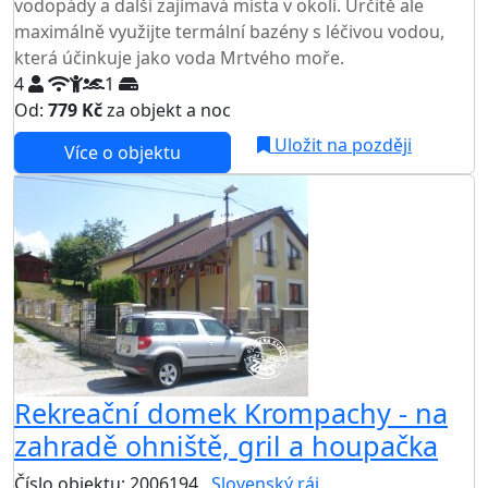
vodopády a další zajímavá místa v okolí. Určitě ale
maximálně využijte termální bazény s léčivou vodou,
která účinkuje jako voda Mrtvého moře.
4
1
Od:
779 Kč
za objekt a noc
Uložit na později
Více o objektu
Rekreační domek Krompachy - na
zahradě ohniště, gril a houpačka
Číslo objektu: 2006194
Slovenský ráj