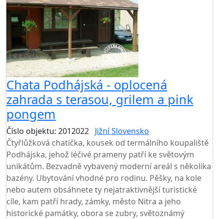
Chata Podhájská - oplocená
zahrada s terasou, grilem a pink
pongem
Číslo objektu: 2012022
Jižní Slovensko
TOP HODNOCENÍ
Čtyřlůžková chatička, kousek od termálního koupaliště
Podhájska, jehož léčivé prameny patří ke světovým
unikátům. Bezvadně vybavený moderní areál s několika
bazény. Ubytování vhodné pro rodinu. Pěšky, na kole
nebo autem obsáhnete ty nejatraktivnější turistické
cíle, kam patří hrady, zámky, město Nitra a jeho
historické památky, obora se zubry, světoznámý