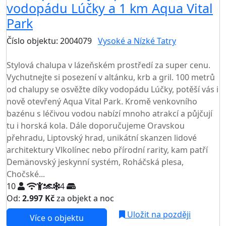
vodopádu Lúčky a 1 km Aqua Vital
Park
Číslo objektu: 2004079
Vysoké a Nízké Tatry
TOP HODNOCENÍ
Stylová chalupa v lázeňském prostředí za super cenu.
Vychutnejte si posezení v altánku, krb a gril. 100 metrů
od chalupy se osvěžte díky vodopádu Lúčky, potěší vás i
nově otevřený Aqua Vital Park. Kromě venkovního
bazénu s léčivou vodou nabízí mnoho atrakcí a půjčují
tu i horská kola. Dále doporučujeme Oravskou
přehradu, Liptovský hrad, unikátní skanzen lidové
architektury Vlkolínec nebo přírodní rarity, kam patří
Demänovský jeskynní systém, Roháčská plesa,
Chočské...
10
4
Od:
2.997 Kč
za objekt a noc
Uložit na později
Více o objektu