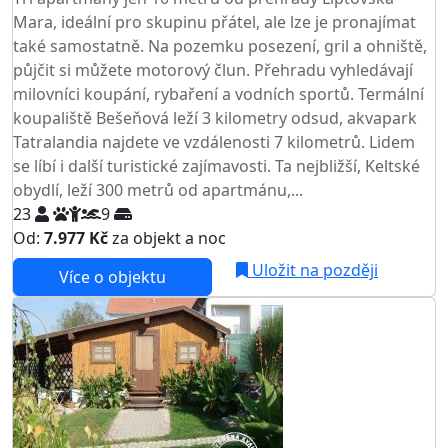
Mara, ideální pro skupinu přátel, ale lze je pronajímat
také samostatně. Na pozemku posezení, gril a ohniště,
půjčit si můžete motorový člun. Přehradu vyhledávají
milovníci koupání, rybaření a vodních sportů. Termální
koupaliště Bešeňová leží 3 kilometry odsud, akvapark
Tatralandia najdete ve vzdálenosti 7 kilometrů. Lidem
se líbí i další turistické zajímavosti. Ta nejbližší, Keltské
obydlí, leží 300 metrů od apartmánu,...
23
9
Od:
7.977 Kč
za objekt a noc
Uložit na později
Více o objektu