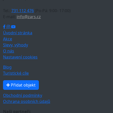
Tel.:
731 112 476
(Po-Pá: 9:00- 17:00)
E-mail:
info@zars.cz
Úvodní stránka
Akce
Slevy, výhody
O nás
Nastavení cookies
Blog
Turistické cíle
Přidat objekt
Obchodní podmínky
Ochrana osobních údajů
Naši partneři: