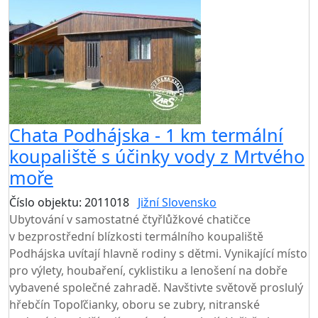
Chata Podhájska - 1 km termální
koupaliště s účinky vody z Mrtvého
moře
Číslo objektu: 2011018
Jižní Slovensko
Ubytování v samostatné čtyřlůžkové chatičce
v bezprostřední blízkosti termálního koupaliště
Podhájska uvítají hlavně rodiny s dětmi. Vynikající místo
pro výlety, houbaření, cyklistiku a lenošení na dobře
vybavené společné zahradě. Navštivte světově proslulý
hřebčín Topoľčianky, oboru se zubry, nitranské