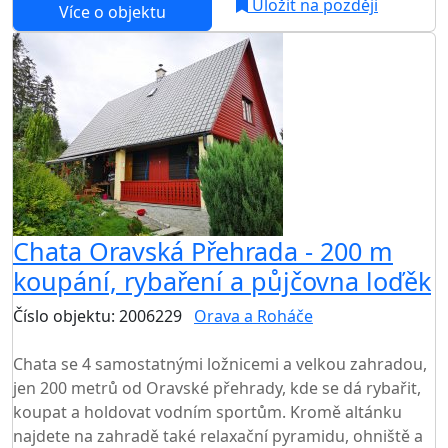
Uložit na později
Více o objektu
Chata Oravská Přehrada - 200 m
koupání, rybaření a půjčovna loďěk
Číslo objektu: 2006229
Orava a Roháče
TOP HODNOCENÍ
Chata se 4 samostatnými ložnicemi a velkou zahradou,
jen 200 metrů od Oravské přehrady, kde se dá rybařit,
koupat a holdovat vodním sportům. Kromě altánku
najdete na zahradě také relaxační pyramidu, ohniště a