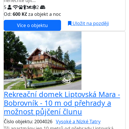
nenechte ujít...
5
2
Od:
600 Kč
za objekt a noc
Uložit na později
Více o objektu
Rekreační domek Liptovská Mara -
Bobrovník - 10 m od přehrady a
možnost půjčení člunu
Číslo objektu: 2004026
Vysoké a Nízké Tatry
Tři apartmány jen 10 metrů od přehrady Liptovská