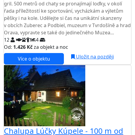
gril. 500 metrů od chaty se pronajímají loďky, v okolí
řada příležitostí ke sportování, vycházkám a výletům
pěšky i na kole. Udělejte si čas na unikátní skanzeny
v obcích Zuberec a Podbiel, muzeum v Tvrdošíně a hrad
Orava, vypravte se také do jedinečného Muzea...
12
4
Od:
1.426 Kč
za objekt a noc
Uložit na později
Více o objektu
Chalupa Lúčky Kúpele - 100 m od