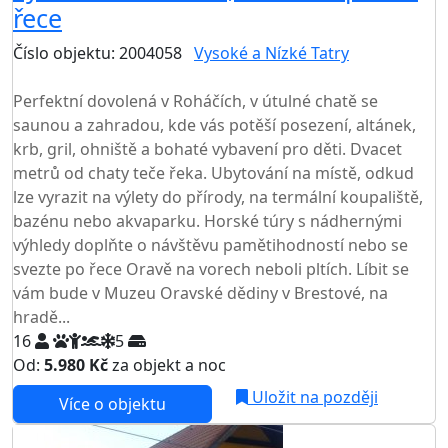
řece
Číslo objektu: 2004058
Vysoké a Nízké Tatry
TOP HODNOCENÍ
Perfektní dovolená v Roháčích, v útulné chatě se
saunou a zahradou, kde vás potěší posezení, altánek,
krb, gril, ohniště a bohaté vybavení pro děti. Dvacet
metrů od chaty teče řeka. Ubytování na místě, odkud
lze vyrazit na výlety do přírody, na termální koupaliště,
bazénu nebo akvaparku. Horské túry s nádhernými
výhledy doplňte o návštěvu pamětihodností nebo se
svezte po řece Oravě na vorech neboli pltích. Líbit se
vám bude v Muzeu Oravské dědiny v Brestové, na
hradě...
16
5
Od:
5.980 Kč
za objekt a noc
NEJNIŽŠÍ CENA NA TRHU
Uložit na později
Více o objektu