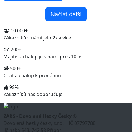
Načíst další
10 000+
Zákazníků s námi jelo 2x a více
200+
Majitelů chalup je s námi přes 10 let
500+
Chat a chalup k pronájmu
98%
Zákazníků nás doporučuje
ZARS - Dovolená Hezky Česky ®
Dovolená hezky česky s.r.o. | IČ 07797788
Jičínská 543, 742 58 Příbor