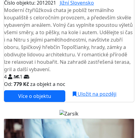
Číslo objektu: 2012021
Jižní Slovensko
Moderní čtyřlůžková chata je poblíž termálního
koupaliště s celoročním provozem, a především skvěle
vybaveným areálem. Volný čas vyplníte spoustou výletů
všemi směry, a to pěšky, na kole i autem. Udělejte si čas
i na Nitru s jejími pamětihodnostmi, navštivte zubří
oboru, špičkový hřebčín Topoľčianky, hrady, zámky a
obdivujte lidovou architekturu. V romantické přírodě
lze relaxovat i houbařit. Na zahradě zastřešená terasa,
gril a další vybavení.
4
1
Od:
779 Kč
za objekt a noc
Uložit na později
Více o objektu