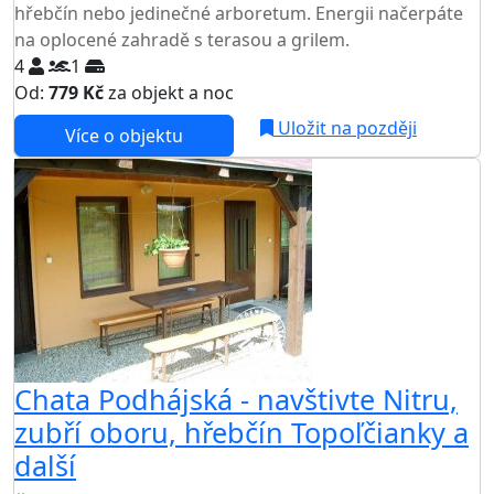
hřebčín nebo jedinečné arboretum. Energii načerpáte
na oplocené zahradě s terasou a grilem.
4
1
Od:
779 Kč
za objekt a noc
Uložit na později
Více o objektu
Chata Podhájská - navštivte Nitru,
zubří oboru, hřebčín Topoľčianky a
další