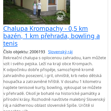
Chalupa Krompachy - 0,5 km
bazén, 1 km přehrada, bowling a
tenis
Číslo objektu: 2006193
Slovenský ráj
TOP HODNOCENÍ
Rekreační chalupa s oplocenou zahradou, kam můžete
vzít i svého pejska. Leží na kraji obce Krompach.
K odpočinku dobře přispěje, samozřejmě kromě
zahradního posezení, i gril, ohniště, krb nebo dětská
houpačka a zatravněné hřiště. V dosahu 1 kilometru
najdete tenisové kurty, bowling, vykoupat se můžete
v přehradě. Okolí je bohaté na historické památky a
přírodní krásy. Rozhodně navštivte malebný Slovenský
ráj a nádhernou oblast slovenské Spiše. Určitě si