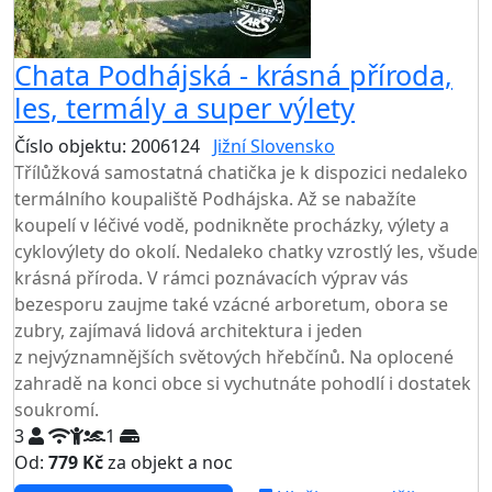
Chata Podhájská - krásná příroda,
les, termály a super výlety
Číslo objektu: 2006124
Jižní Slovensko
TOP HODNOCENÍ
Třílůžková samostatná chatička je k dispozici nedaleko
termálního koupaliště Podhájska. Až se nabažíte
koupelí v léčivé vodě, podnikněte procházky, výlety a
cyklovýlety do okolí. Nedaleko chatky vzrostlý les, všude
krásná příroda. V rámci poznávacích výprav vás
bezesporu zaujme také vzácné arboretum, obora se
zubry, zajímavá lidová architektura i jeden
z nejvýznamnějších světových hřebčínů. Na oplocené
zahradě na konci obce si vychutnáte pohodlí i dostatek
soukromí.
3
1
Od:
779 Kč
za objekt a noc