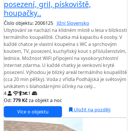
posezení, gril, pískoviště,
houpačky..
Číslo objektu: 2006125
Jižní Slovensko
TOP HODNOCENÍ
Ubytování se nachází na klidném místě u lesa v blízkosti
termálního koupaliště. Chatka má kapacitu 4 osoby. V
každé chatce je vlastní koupelna s WC a sprchovým
koutem, TV, posezení, kuchyňský kout s příslušenstvím,
lednice. Možnost WiFi připojení na vysokorychlostní
internet zdarma. U každé chatky je venkovní kryté
posezení. Výhodou je blízký areál termálního koupaliště
(cca 20 min pěšky). Voda z vřídla Podhájská je světovým
unikátem s blahodárnými účinky na celý...
4
1
Od:
779 Kč
za objekt a noc
Uložit na později
Více o objektu