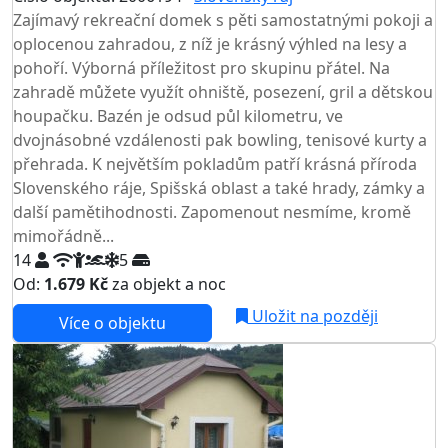
Zajímavý rekreační domek s pěti samostatnými pokoji a
oplocenou zahradou, z níž je krásný výhled na lesy a
pohoří. Výborná příležitost pro skupinu přátel. Na
zahradě můžete využít ohniště, posezení, gril a dětskou
houpačku. Bazén je odsud půl kilometru, ve
dvojnásobné vzdálenosti pak bowling, tenisové kurty a
přehrada. K největším pokladům patří krásná příroda
Slovenského ráje, Spišská oblast a také hrady, zámky a
další pamětihodnosti. Zapomenout nesmíme, kromě
mimořádně...
14
5
Od:
1.679 Kč
za objekt a noc
Uložit na později
Více o objektu