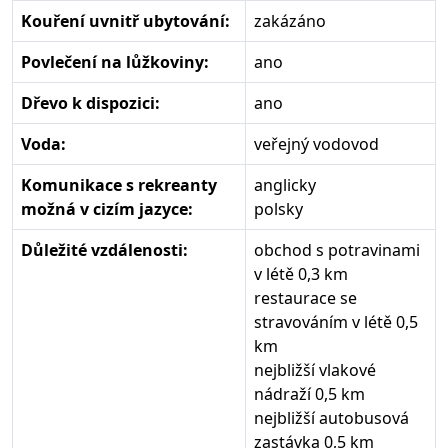
Kouření uvnitř ubytování:
zakázáno
Povlečení na lůžkoviny:
ano
Dřevo k dispozici:
ano
Voda:
veřejný vodovod
Komunikace s rekreanty
anglicky
možná v cizím jazyce:
polsky
Důležité vzdálenosti:
obchod s potravinami
v létě 0,3 km
restaurace se
stravováním v létě 0,5
km
nejbližší vlakové
nádraží 0,5 km
nejbližší autobusová
zastávka 0,5 km