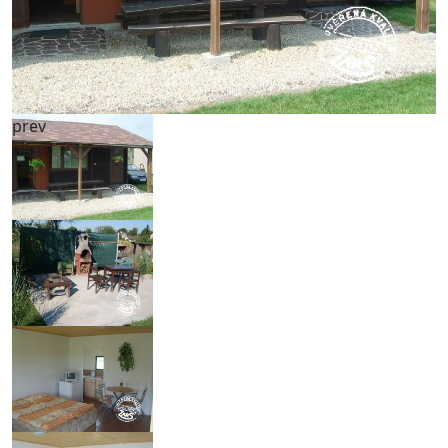
prev
next