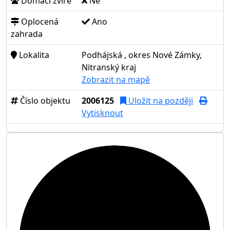
Domácí zvíře
Ne
Oplocená
Ano
zahrada
Lokalita
Podhájská , okres Nové Zámky,
Nitranský kraj
Zobrazit na mapě
Číslo objektu
2006125
Uložit na později
Vytisknout
9