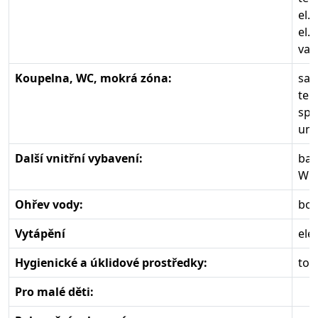
el.
el.
var
Koupelna, WC, mokrá zóna:
sam
tep
spl
umy
Další vnitřní vybavení:
bar
Wif
Ohřev vody:
boi
Vytápění
ele
Hygienické a úklidové prostředky:
toa
Pro malé děti: