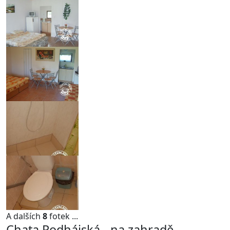
A dalších
8
fotek ...
Chata Podhájská - na zahradě