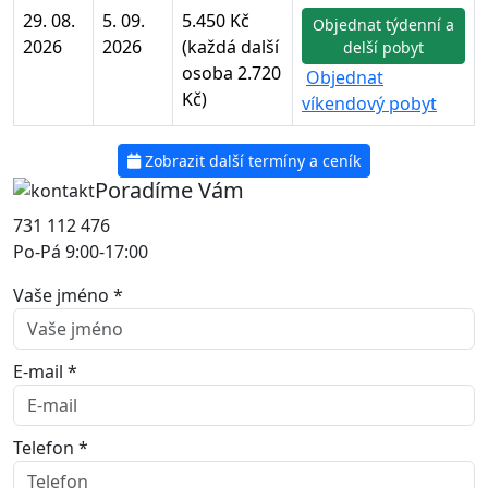
29. 08.
5. 09.
5.450 Kč
Objednat týdenní a
2026
2026
(každá další
delší pobyt
osoba 2.720
Objednat
Kč)
víkendový pobyt
Zobrazit další termíny a ceník
Poradíme Vám
731 112 476
Po-Pá 9:00-17:00
Vaše jméno *
E-mail *
Telefon *