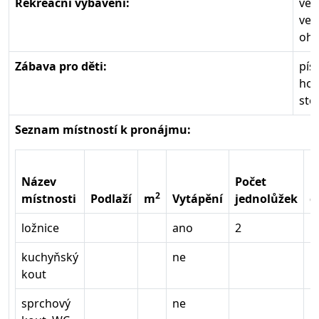
Rekreační vybavení:
ven
ven
ohn
Zábava pro děti:
pís
ho
stol
Seznam místností k pronájmu:
Název
Počet
P
2
místnosti
Podlaží
m
Vytápění
jednolůžek
d
ložnice
ano
2
1
kuchyňský
ne
kout
sprchový
ne