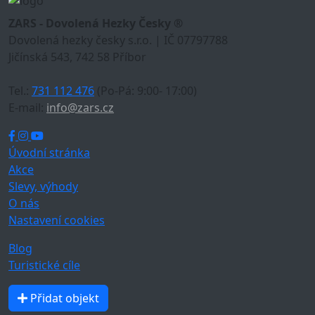
ZARS - Dovolená Hezky Česky ®
Dovolená hezky česky s.r.o. | IČ 07797788
Jičínská 543, 742 58 Příbor
Tel.:
731 112 476
(Po-Pá: 9:00- 17:00)
E-mail:
info@zars.cz
Úvodní stránka
Akce
Slevy, výhody
O nás
Nastavení cookies
Blog
Turistické cíle
Přidat objekt