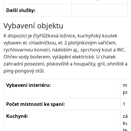
Další služby:
Vybavení objektu
K dispozici je čtyřlůžková ložnice, kuchyňský koutek
vybaven el. chladničkou, el. 2 plotýnkovým vařičem,
rychlovarnou konvicí, nádobím aj., sprchový kout a WC.
Ohřev vody boilerem, vytápění elektrické. U chatek
zahradní posezení, pískoviště a houpačky, gril, ohniště a
ping-pongový stůl.
Vybavení interiéru:
mod
poč
Počet místností ke spaní:
1
Kuchyně:
zák
kuc
tep