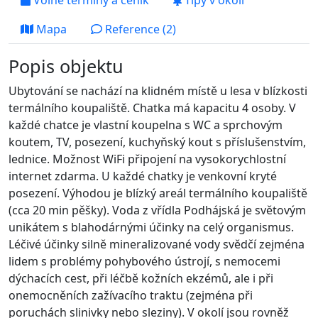
Volné termíny a ceník
Tipy v okolí
Mapa
Reference (2)
Popis objektu
Ubytování se nachází na klidném místě u lesa v blízkosti
termálního koupaliště. Chatka má kapacitu 4 osoby. V
každé chatce je vlastní koupelna s WC a sprchovým
koutem, TV, posezení, kuchyňský kout s příslušenstvím,
lednice. Možnost WiFi připojení na vysokorychlostní
internet zdarma. U každé chatky je venkovní kryté
posezení. Výhodou je blízký areál termálního koupaliště
(cca 20 min pěšky). Voda z vřídla Podhájská je světovým
unikátem s blahodárnými účinky na celý organismus.
Léčivé účinky silně mineralizované vody svědčí zejména
lidem s problémy pohybového ústrojí, s nemocemi
dýchacích cest, při léčbě kožních ekzémů, ale i při
onemocněních zažívacího traktu (zejména při
poruchách slinivky nebo sleziny). V okolí jsou rovněž