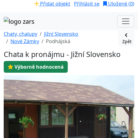
Přidat objekt
Přihlásit se
Uložené (
0
)
Chaty, chalupy
Jižní Slovensko
Nové Zámky
Podhájská
Zpět
Chata k pronájmu - Jižní Slovensko
Výborně hodnocená