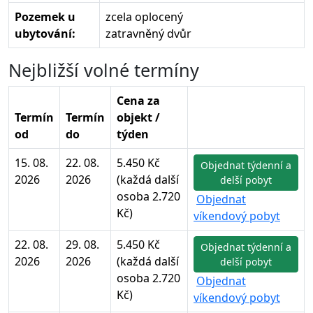
Pozemek u
zcela oplocený
ubytování:
zatravněný dvůr
Nejbližší volné termíny
Cena za
Termín
Termín
objekt /
od
do
týden
15. 08.
22. 08.
5.450 Kč
Objednat týdenní a
2026
2026
(každá další
delší pobyt
osoba 2.720
Objednat
Kč)
víkendový pobyt
22. 08.
29. 08.
5.450 Kč
Objednat týdenní a
2026
2026
(každá další
delší pobyt
osoba 2.720
Objednat
Kč)
víkendový pobyt