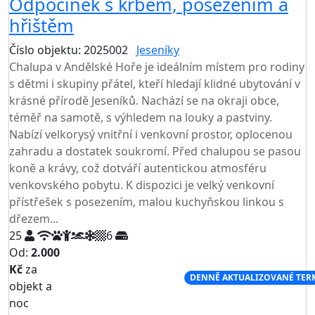
Odpočinek s krbem, posezením a
hřištěm
Číslo objektu: 2025002
Jeseníky
Chalupa v Andělské Hoře je ideálním místem pro rodiny
s dětmi i skupiny přátel, kteří hledají klidné ubytování v
krásné přírodě Jeseníků. Nachází se na okraji obce,
téměř na samotě, s výhledem na louky a pastviny.
Nabízí velkorysý vnitřní i venkovní prostor, oplocenou
zahradu a dostatek soukromí. Před chalupou se pasou
koně a krávy, což dotváří autentickou atmosféru
venkovského pobytu. K dispozici je velký venkovní
přístřešek s posezením, malou kuchyňskou linkou s
dřezem...
25
6
Od:
2.000
Kč
za
NEJNIŽŠÍ CENA NA TRHU
DENNĚ AKTUALIZOVANÉ TER
objekt a
noc