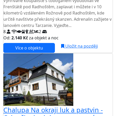
Vyhřívané koupaliště s tobogánem vybudovali ve
Frenštátě pod Radhoštěm, zaplavat i můžete i v 10
kilometrů vzdáleném Rožnově pod Radhoštěm, kde
určitě navštivte překrásný skanzen. Adrenalin zažijete v
lanovém centru Tarzanie. Vyjeďte...
8
2
Od:
2.140 Kč
za objekt a noc
Uložit na později
Více o objektu
Chalupa Na okraji luk a pastvin -