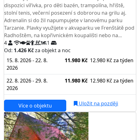
dispozici vířivka, pro děti bazén, trampolína, hřiště,
stolní tenis, večerní posezení s dobrorou na grilu aj.
Adrenalin si do žil napumpujete v lanovému parku
Tarzanie. Plavky využijete v akvaparku ve Frenštátě pod
Radhoštěm, na kopřivnickém koupališti nebo na...
4
1
Od:
1.426 Kč
za objekt a noc
15. 8. 2026 - 22. 8.
11.980 Kč
12.980 Kč
za týden
2026
22. 8. 2026 - 29. 8.
11.980 Kč
12.980 Kč
za týden
2026
Uložit na později
Více o objektu