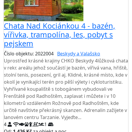
Chata Nad Kociánkou 4 - bazén,
vířivka, trampolína, les, pobyt s
pejskem
Číslo objektu: 2022004
Beskydy a Valašsko
Uprostřed krásné krajiny CHKO Beskydy 4lůžková chata
v rekr. areálu jehož součástí je bazén, vířivá vana, hřiště,
stolní tenis, posezení, gril aj. Klidné, krásné místo, kde v
okolí je vynikající terén pro pěší výlety i cykloturistiku.
Vyhřívané koupaliště s tobogánem vybudovali ve
Frenštátě pod Radhoštěm, zaplavat i můžete i v 10
kilometrů vzdáleném Rožnově pod Radhoštěm, kde
určitě navštivte překrásný skanzen. Adrenalin zažijete v
lanovém centru Tarzanie. Vyjeďte...
4
1
Od:
1.426 Kč
za objekt a noc