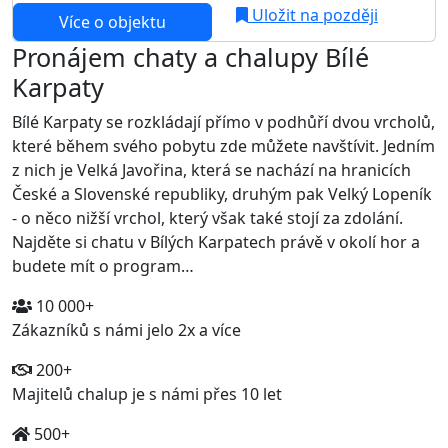
Uložit na později
Více o objektu
Pronájem chaty a chalupy Bílé
Karpaty
Bílé Karpaty se rozkládají přímo v podhůří dvou vrcholů,
které během svého pobytu zde můžete navštívit. Jedním
z nich je Velká Javořina, která se nachází na hranicích
České a Slovenské republiky, druhým pak Velký Lopeník
- o něco nižší vrchol, který však také stojí za zdolání.
Najděte si chatu v Bílých Karpatech právě v okolí hor a
budete mít o program…
10 000+
Zákazníků s námi jelo 2x a více
200+
Majitelů chalup je s námi přes 10 let
500+