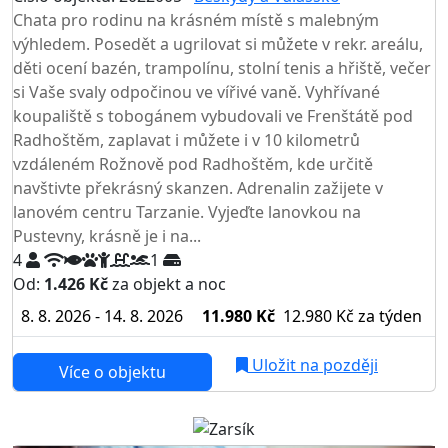
Chata pro rodinu na krásném místě s malebným
výhledem. Posedět a ugrilovat si můžete v rekr. areálu,
děti ocení bazén, trampolínu, stolní tenis a hřiště, večer
si Vaše svaly odpočinou ve vířivé vaně. Vyhřívané
koupaliště s tobogánem vybudovali ve Frenštátě pod
Radhoštěm, zaplavat i můžete i v 10 kilometrů
vzdáleném Rožnově pod Radhoštěm, kde určitě
navštivte překrásný skanzen. Adrenalin zažijete v
lanovém centru Tarzanie. Vyjeďte lanovkou na
Pustevny, krásně je i na...
4
1
Od:
1.426 Kč
za objekt a noc
8. 8. 2026 - 14. 8. 2026
11.980 Kč
12.980 Kč
za týden
Uložit na později
Více o objektu