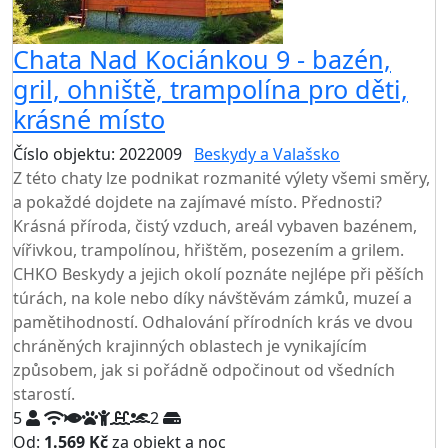
Chata Nad Kociánkou 9 - bazén,
gril, ohniště, trampolína pro děti,
krásné místo
Číslo objektu: 2022009
Beskydy a Valašsko
Z této chaty lze podnikat rozmanité výlety všemi směry,
a pokaždé dojdete na zajímavé místo. Přednosti?
Krásná příroda, čistý vzduch, areál vybaven bazénem,
vířivkou, trampolínou, hřištěm, posezením a grilem.
CHKO Beskydy a jejich okolí poznáte nejlépe při pěších
túrách, na kole nebo díky návštěvám zámků, muzeí a
pamětihodností. Odhalování přírodních krás ve dvou
chráněných krajinných oblastech je vynikajícím
způsobem, jak si pořádně odpočinout od všedních
starostí.
5
2
Od:
1.569 Kč
za objekt a noc