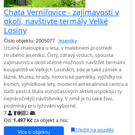
Chata Vernířovice - zajímavosti v
okolí, navštivte termály Velké
Losiny
Číslo objektu: 2005077
Jeseníky
TOP HODNOCENÍ
Útulná chaloupka u lesa, v malebném prostředí
Hrubého Jeseníku. Čistý, zdravý vzduch, spousta
zajímavostí v okolí včetně možnosti navštívit termální
koupaliště ve Velkých Losinách, kde je také zámek a
lázně. Muzea, hrady, historické památky, vyjížďky na
koních, vyhlídkové lety, moderní adrenalinová centra a
další pestrá škála volnočasových aktivit uspokojí i ty
nejnáročnější návštěvníky. V zimě je tu také živo,
podmínky pro lyžování výborné.
7
2
Od:
1.497 Kč
za objekt a noc
Uložit na později
Více o objektu