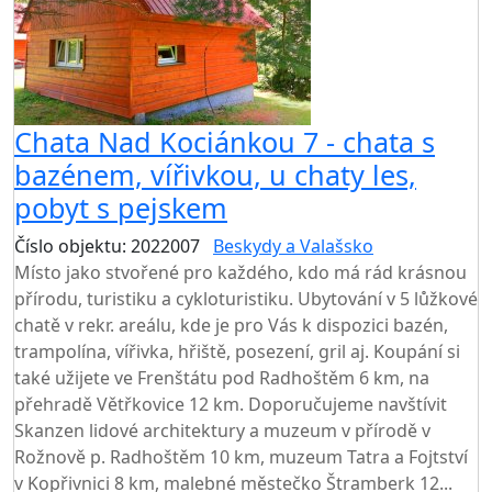
Chata Nad Kociánkou 7 - chata s
bazénem, vířivkou, u chaty les,
pobyt s pejskem
Číslo objektu: 2022007
Beskydy a Valašsko
Místo jako stvořené pro každého, kdo má rád krásnou
přírodu, turistiku a cykloturistiku. Ubytování v 5 lůžkové
chatě v rekr. areálu, kde je pro Vás k dispozici bazén,
trampolína, vířivka, hřiště, posezení, gril aj. Koupání si
také užijete ve Frenštátu pod Radhoštěm 6 km, na
přehradě Větřkovice 12 km. Doporučujeme navštívit
Skanzen lidové architektury a muzeum v přírodě v
Rožnově p. Radhoštěm 10 km, muzeum Tatra a Fojtství
v Kopřivnici 8 km, malebné městečko Štramberk 12...