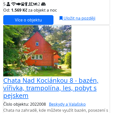
5
2
Od:
1.569 Kč
za objekt a noc
Uložit na později
Více o objektu
Chata Nad Kociánkou 8 - bazén,
vířivka, trampolína, les, pobyt s
pejskem
Číslo objektu: 2022008
Beskydy a Valašsko
Chata na zahradě, kde můžete využít bazén, posezení s