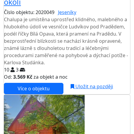
okolí
Číslo objektu: 2020049
Jeseníky
Chalupa je umístěna uprostřed klidného, malebného a
hlubokého údolí ve vesničce Ludvíkov pod Pradědem,
podél říčky Bílá Opava, která pramení na Pradědu. V
bezprostřední blízkosti se nachází krásně opravené,
známé lázně s dlouholetou tradicí a léčebnými
procedurami zaměřené na pohybové a dýchací potíže -
Karlova Studánka.
10
3
Od:
3.569 Kč
za objekt a noc
Uložit na později
Více o objektu
AKCE