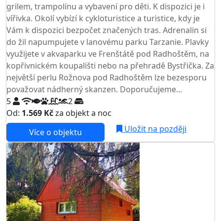
grilem, trampolínu a vybavení pro děti. K dispozici je i
vířivka. Okolí vybízí k cykloturistice a turistice, kdy je
Vám k dispozici bezpočet značených tras. Adrenalin si
do žil napumpujete v lanovému parku Tarzanie. Plavky
využijete v akvaparku ve Frenštátě pod Radhoštěm, na
kopřivnickém koupališti nebo na přehradě Bystřička. Za
největší perlu Rožnova pod Radhoštěm lze bezesporu
považovat nádherný skanzen. Doporučujeme...
5
2
Od:
1.569 Kč
za objekt a noc
Uložit na později
Více o objektu
AKCE