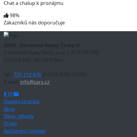
Chat a chalup k pronájmu
98%
Zákazníků nás doporučuje
ZARS - Dovolená Hezky Česky ®
Dovolená hezky česky s.r.o. | IČ 07797788
Jičínská 543, 742 58 Příbor
Tel.:
731 112 476
(Po-Pá: 9:00- 17:00)
E-mail:
info@zars.cz
Úvodní stránka
Akce
Slevy, výhody
O nás
Nastavení cookies