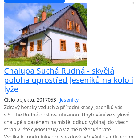
Chalupa Suchá Rudná - skvělá
poloha uprostřed Jeseníků na kolo i
lyže
Číslo objektu: 2017053
Jeseníky
Zdravý horský vzduch a přírodní krásy Jeseníků vás
v Suché Rudné doslova uhranou. Ubytování ve stylové
chalupě s bazénem na místě, odkud vybíhají do všech
stran v létě cyklostezky a v zimě běžecké tratě.
Vynikající podmínky pro sjezdové lyžování na přírodním