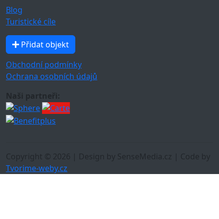
Blog
Turistické cíle
Přidat objekt
Obchodní podmínky
Ochrana osobních údajů
Naši partneři:
Copyright © 2026 | Design by SenseMedia.cz | Code by
Tvorime-weby.cz