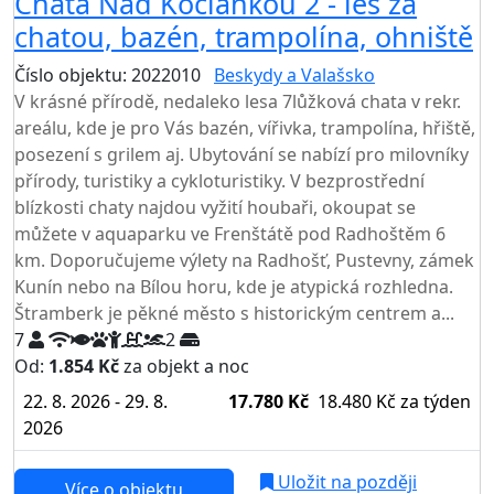
Chata Nad Kociánkou 2 - les za
chatou, bazén, trampolína, ohniště
Číslo objektu: 2022010
Beskydy a Valašsko
V krásné přírodě, nedaleko lesa 7lůžková chata v rekr.
areálu, kde je pro Vás bazén, vířivka, trampolína, hřiště,
posezení s grilem aj. Ubytování se nabízí pro milovníky
přírody, turistiky a cykloturistiky. V bezprostřední
blízkosti chaty najdou vyžití houbaři, okoupat se
můžete v aquaparku ve Frenštátě pod Radhoštěm 6
km. Doporučujeme výlety na Radhošť, Pustevny, zámek
Kunín nebo na Bílou horu, kde je atypická rozhledna.
Štramberk je pěkné město s historickým centrem a...
7
2
Od:
1.854 Kč
za objekt a noc
22. 8. 2026 - 29. 8.
17.780 Kč
18.480 Kč
za týden
2026
Uložit na později
Více o objektu