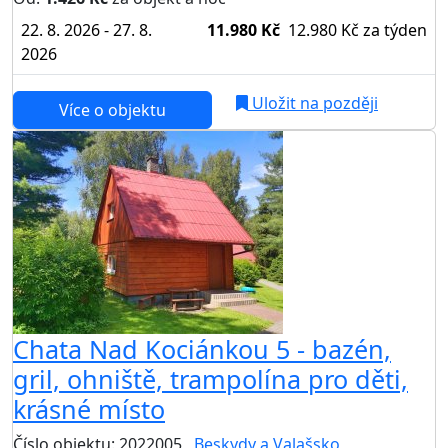
22. 8. 2026 - 27. 8.
11.980 Kč
12.980 Kč
za týden
2026
Uložit na později
Více o objektu
AKCE
Chata Nad Kociánkou 5 - bazén,
gril, ohniště, trampolína pro děti,
krásné místo
Číslo objektu: 2022005
Beskydy a Valašsko