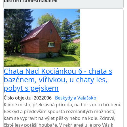
fakturu zaměstnavateli
.
AKCE
Chata Nad Kociánkou 6 - chata s
bazénem, vířivkou, u chaty les,
pobyt s pejskem
Číslo objektu: 2022006
Beskydy a Valašsko
Klidné místo, překrásná příroda, na horizontu hřebenu
Beskyd a především spousta rozmanitých možností,
kam se vypravit na výlet pěšky nebo na kole. Zdravé,
čisté lesy potěší houbaře. V rekr. areálu je pro Vás k