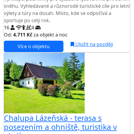
sněhu. Vyhledávané a různorodé turistické cíle pro letní
výlety a túry na dosah. Místo, kde se odpočívá a
sportuje po celý rok.
16
4
Od:
4.711 Kč
za objekt a noc
Uložit na později
Více o objektu
Chalupa Lázeňská - terasa s
posezením a ohniště, turistika v