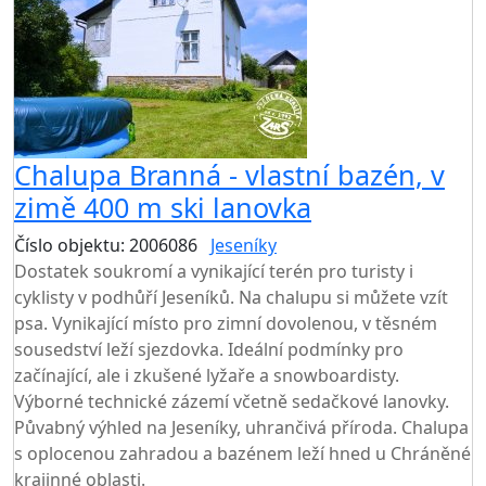
Chalupa Branná - vlastní bazén, v
zimě 400 m ski lanovka
Číslo objektu: 2006086
Jeseníky
TOP HODNOCENÍ
Dostatek soukromí a vynikající terén pro turisty i
cyklisty v podhůří Jeseníků. Na chalupu si můžete vzít
psa. Vynikající místo pro zimní dovolenou, v těsném
sousedství leží sjezdovka. Ideální podmínky pro
začínající, ale i zkušené lyžaře a snowboardisty.
Výborné technické zázemí včetně sedačkové lanovky.
Půvabný výhled na Jeseníky, uhrančivá příroda. Chalupa
s oplocenou zahradou a bazénem leží hned u Chráněné
krajinné oblasti.