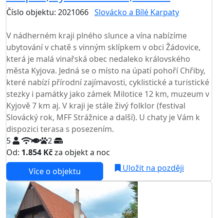
Číslo objektu: 2021066
Slovácko a Bílé Karpaty
TOP HODNOCENÍ
V nádherném kraji plného slunce a vína nabízíme
ubytování v chatě s vinným sklípkem v obci Žádovice,
která je malá vinařská obec nedaleko královského
města Kyjova. Jedná se o místo na úpatí pohoří Chřiby,
které nabízí přírodní zajímavosti, cyklistické a turistické
stezky i památky jako zámek Milotice 12 km, muzeum v
Kyjově 7 km aj. V kraji je stále živý folklor (festival
Slovácký rok, MFF Strážnice a další). U chaty je Vám k
dispozici terasa s posezením.
5
2
Od:
1.854 Kč
za objekt a noc
Uložit na později
Více o objektu