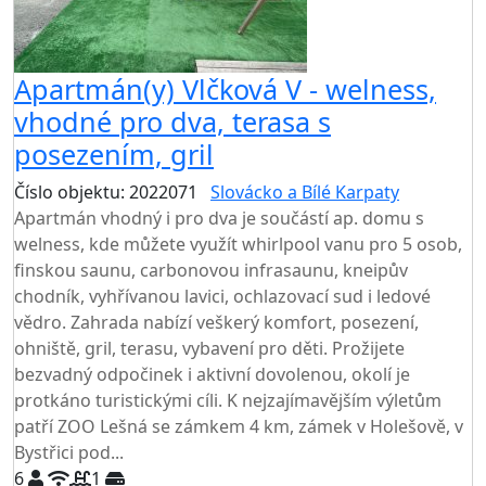
Apartmán(y) Vlčková V - welness,
vhodné pro dva, terasa s
posezením, gril
Číslo objektu: 2022071
Slovácko a Bílé Karpaty
Apartmán vhodný i pro dva je součástí ap. domu s
welness, kde můžete využít whirlpool vanu pro 5 osob,
finskou saunu, carbonovou infrasaunu, kneipův
chodník, vyhřívanou lavici, ochlazovací sud i ledové
vědro. Zahrada nabízí veškerý komfort, posezení,
ohniště, gril, terasu, vybavení pro děti. Prožijete
bezvadný odpočinek i aktivní dovolenou, okolí je
protkáno turistickými cíli. K nejzajímavějším výletům
patří ZOO Lešná se zámkem 4 km, zámek v Holešově, v
Bystřici pod...
6
1