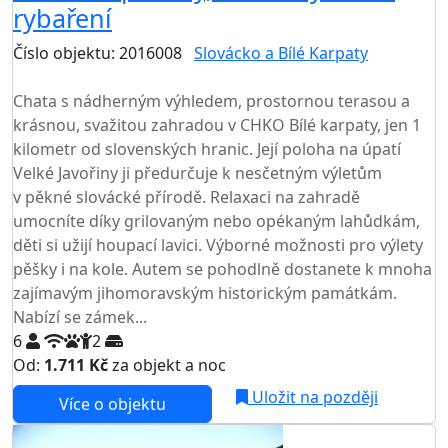
rybaření
Číslo objektu: 2016008
Slovácko a Bílé Karpaty
TOP HODNOCENÍ
Chata s nádherným výhledem, prostornou terasou a
krásnou, svažitou zahradou v CHKO Bílé karpaty, jen 1
kilometr od slovenských hranic. Její poloha na úpatí
Velké Javořiny ji předurčuje k nesčetným výletům
v pěkné slovácké přírodě. Relaxaci na zahradě
umocníte díky grilovaným nebo opékaným lahůdkám,
děti si užijí houpací lavici. Výborné možnosti pro výlety
pěšky i na kole. Autem se pohodlně dostanete k mnoha
zajímavým jihomoravským historickým památkám.
Nabízí se zámek...
6
2
Od:
1.711 Kč
za objekt a noc
Uložit na později
Více o objektu