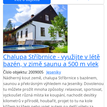
Chalupa Stříbrnice - využijte v létě
bazén, v zimě saunu a 500 m vlek
Číslo objektu: 2009005
Jeseníky
TOP HODNOCENÍ
Nádherný kout země, chalupa Stříbrnice s bazénem,
saunou a překrásným výhledem na Jeseníky. Dovolenou
tu můžete prožít mnoha způsoby: relaxovat, sportovat,
vyzkoušet různá místa ke koupání, nachodit desítky
kilometrů v přírodě, houbařit, projet to tu na kole
křížem krážem nebo vyjet autem na delší výlety za