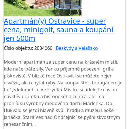
Apartmán(y) Ostravice - super
cena, minigolf, sauna a koupání
jen 500m
Číslo objektu: 2004060
Beskydy a Valašsko
TOP HODNOCENÍ
Moderní apartmán za super cenu na krásném místě,
kde načerpáte síly. Venku příjemné posezení, gril a
pískoviště. V blízké řece Ostravici se můžete nejen
osvěžit, ale i chytat ryby. Na koupaliště s tobogánem je
to 1,5 kilometru. Ve Frýdku-Místku si udělejte čas na
návštěvu zámku a historického centra, ale i na
prohlídku výrobny medového dortu Marlenka. Do
Hukvald se jezdí hlavně kvůli hradu a muzeu Leoše
Janáčka. Stará Ves nad Ondřejnicí se pyšní skvostným
renesančním...