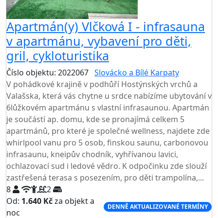
Apartmán(y) Vlčková I - infrasauna
v apartmánu, vybavení pro děti,
gril, cykloturistika
Číslo objektu: 2022067
Slovácko a Bílé Karpaty
V pohádkové krajině v podhůří Hostýnských vrchů a
Valašska, která vás chytne u srdce nabízíme ubytování v
6lůžkovém apartmánu s vlastní infrasaunou. Apartmán
je součástí ap. domu, kde se pronajímá celkem 5
apartmánů, pro které je společné wellness, najdete zde
whirlpool vanu pro 5 osob, finskou saunu, carbonovou
infrasaunu, kneipův chodník, vyhřívanou lavici,
ochlazovací sud i ledové vědro. K odpočinku zde slouží
zastřešená terasa s posezením, pro děti trampolína,...
8
2
Od:
1.640 Kč
za objekt a
DENNĚ AKTUALIZOVANÉ TERMÍNY
noc