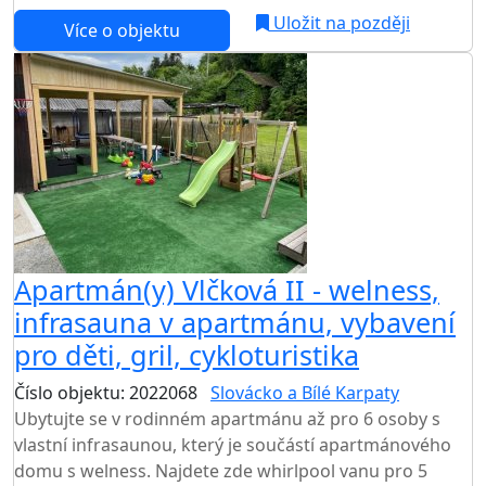
Uložit na později
Více o objektu
Apartmán(y) Vlčková II - welness,
infrasauna v apartmánu, vybavení
pro děti, gril, cykloturistika
Číslo objektu: 2022068
Slovácko a Bílé Karpaty
Ubytujte se v rodinném apartmánu až pro 6 osoby s
vlastní infrasaunou, který je součástí apartmánového
domu s welness. Najdete zde whirlpool vanu pro 5