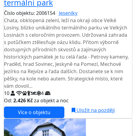
termální park
Číslo objektu: 2006154
Jeseníky
TOP HODNOCENÍ
Chata, obklopená zelení, leží na okraji obce Velké
Losiny, blízko unikátního termálního parku ve Velkých
Losinách s celoročním provozem. Udržovaná zahrada
s potůčkem ztělesňuje oázu klidu. Přitom výborně
dostupných přírodních skvostů a zajímavých
historických památek je tu celá řada - Petrovy kameny,
Praděd, hrad Sovinec, Jeskyně na Pomezí, Mechové
jezírko na Rejvíze a řada dalších. Dostanete se k nim
pěšky, na kole nebo autem. Strategické místo, které
vám dovolí...
10
4
Od:
2.426 Kč
za objekt a noc
Uložit na později
Více o objektu