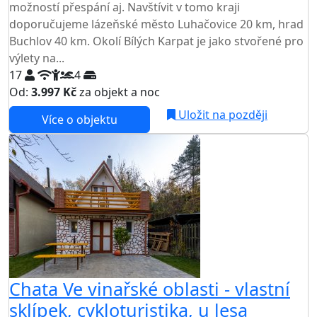
možností přespání aj. Navštívit v tomo kraji
doporučujeme lázeňské město Luhačovice 20 km, hrad
Buchlov 40 km. Okolí Bílých Karpat je jako stvořené pro
výlety na...
17
4
Od:
3.997 Kč
za objekt a noc
Uložit na později
Více o objektu
Chata Ve vinařské oblasti - vlastní
sklípek, cykloturistika, u lesa