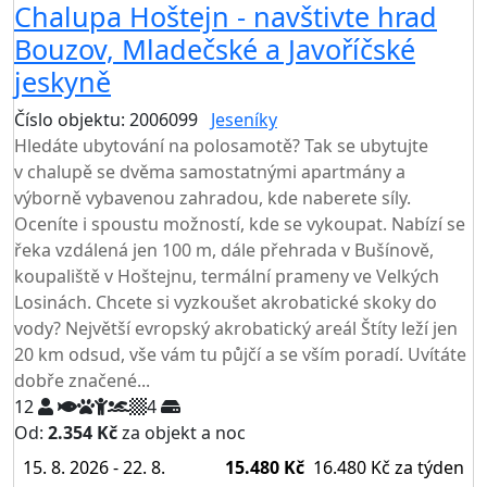
Chalupa Hoštejn - navštivte hrad
Bouzov, Mladečské a Javoříčské
jeskyně
Číslo objektu: 2006099
Jeseníky
TOP HODNOCENÍ
Hledáte ubytování na polosamotě? Tak se ubytujte
v chalupě se dvěma samostatnými apartmány a
výborně vybavenou zahradou, kde naberete síly.
Oceníte i spoustu možností, kde se vykoupat. Nabízí se
řeka vzdálená jen 100 m, dále přehrada v Bušínově,
koupaliště v Hoštejnu, termální prameny ve Velkých
Losinách. Chcete si vyzkoušet akrobatické skoky do
vody? Největší evropský akrobatický areál Štíty leží jen
20 km odsud, vše vám tu půjčí a se vším poradí. Uvítáte
dobře značené...
12
4
Od:
2.354 Kč
za objekt a noc
15. 8. 2026 - 22. 8.
15.480 Kč
16.480 Kč
za týden