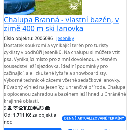
Chalupa Branná - vlastní bazén, v
zimě 400 m ski lanovka
Číslo objektu: 2006086
Jeseníky
TOP HODNOCENÍ
Dostatek soukromí a vynikající terén pro turisty i
cyklisty v podhůří Jeseníků. Na chalupu si můžete vzít
psa. Vynikající místo pro zimní dovolenou, v těsném
sousedství leží sjezdovka. Ideální podmínky pro
začínající, ale i zkušené lyžaře a snowboardisty.
Výborné technické zázemí včetně sedačkové lanovky.
Půvabný výhled na Jeseníky, uhrančivá příroda. Chalupa
s oplocenou zahradou a bazénem leží hned u Chráněné
krajinné oblasti.
9
3
Od:
1.711 Kč
za objekt a
DENNĚ AKTUALIZOVANÉ TERMÍNY
noc