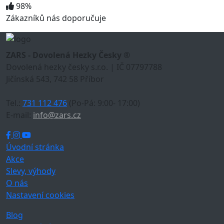
98%
Zákazníků nás doporučuje
ZARS - Dovolená Hezky Česky ®
Dovolená hezky česky s.r.o. | IČ 07797788
Jičínská 543, 742 58 Příbor
Tel.:
731 112 476
(Po-Pá: 9:00- 17:00)
E-mail:
info@zars.cz
Úvodní stránka
Akce
Slevy, výhody
O nás
Nastavení cookies
Blog