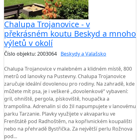
Chalupa Trojanovice - v
překrásném koutu Beskyd a mnoho
výletů v okolí
Číslo objektu: 2003064
Beskydy a Valašsko
TOP HODNOCENÍ
Chalupa Trojanovice v malebném a klidném místě, 800
metrů od lanovky na Pustevny. Chalupa Trojanovice
zaručuje ideální dovolenou pro rodiny. Na zahradě, kde
můžete mít psa, je i veškeré „dovolenkové“ vybavení:
gril, ohniště, pergola, pískoviště, houpačka a
trampolína. Adrenalin si do žil napumpujete v lanovému
parku Tarzanie. Plavky využijete v akvaparku ve
Frenštátě pod Radhoštěm, na kopřivnickém koupališti
nebo na přehradě Bystřička. Za největší perlu Rožnova
pod...