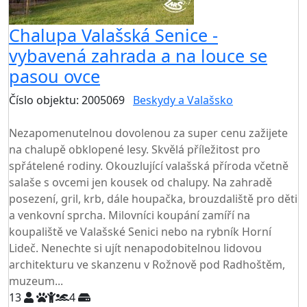
Chalupa Valašská Senice -
vybavená zahrada a na louce se
pasou ovce
Číslo objektu: 2005069
Beskydy a Valašsko
TOP HODNOCENÍ
Nezapomenutelnou dovolenou za super cenu zažijete
na chalupě obklopené lesy. Skvělá příležitost pro
spřátelené rodiny. Okouzlující valašská příroda včetně
salaše s ovcemi jen kousek od chalupy. Na zahradě
posezení, gril, krb, dále houpačka, brouzdaliště pro děti
a venkovní sprcha. Milovníci koupání zamíří na
koupaliště ve Valašské Senici nebo na rybník Horní
Lideč. Nenechte si ujít nenapodobitelnou lidovou
architekturu ve skanzenu v Rožnově pod Radhoštěm,
muzeum...
13
4