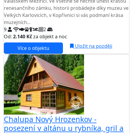
Valašském Meziříčí. Ve Vsetíně se nechte unést krásou
renesančního zámku, historii probádejte díky muzeu ve
Velkých Karlovicích, v Kopřivnici si vás podmaní krása
muzejních...
9
2
Od:
2.140 Kč
za objekt a noc
Uložit na později
Více o objektu
Chalupa Nový Hrozenkov -
posezení v altánu u rybníka, gril a