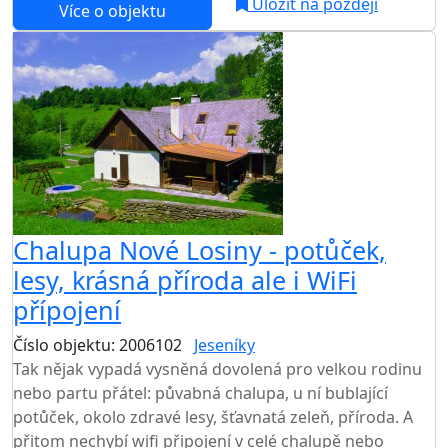
Uložit na později
Více o objektu
Chalupa Nové Losiny - potůček,
lesy, krásná příroda ale i WiFi
přípojení
Číslo objektu: 2006102
Jeseníky
TOP HODNOCENÍ
Tak nějak vypadá vysněná dovolená pro velkou rodinu
nebo partu přátel: půvabná chalupa, u ní bublající
potůček, okolo zdravé lesy, šťavnatá zeleň, příroda. A
přitom nechybí wifi připojení v celé chalupě nebo