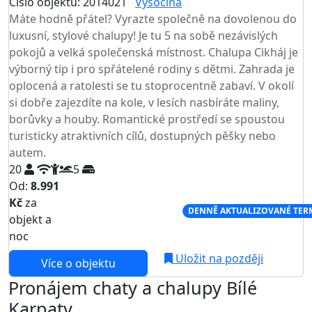
Číslo objektu: 2014021
Vysočina
Máte hodně přátel? Vyrazte společně na dovolenou do
luxusní, stylové chalupy! Je tu 5 na sobě nezávislých
pokojů a velká společenská místnost. Chalupa Cikháj je
výborný tip i pro spřátelené rodiny s dětmi. Zahrada je
oplocená a ratolesti se tu stoprocentně zabaví. V okolí
si dobře zajezdíte na kole, v lesích nasbíráte maliny,
borůvky a houby. Romantické prostředí se spoustou
turisticky atraktivních cílů, dostupných pěšky nebo
autem.
20
5
Od:
8.991
Kč
za
NEJNIŽŠÍ CENA NA TRHU
DENNĚ AKTUALIZOVANÉ TER
objekt a
noc
Uložit na později
Více o objektu
Pronájem chaty a chalupy Bílé
Karpaty