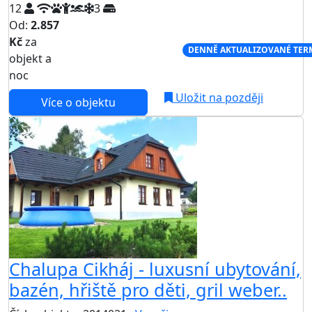
12
3
Od:
2.857
Kč
za
NEJNIŽŠÍ CENA NA TRHU
DENNĚ AKTUALIZOVANÉ TER
objekt a
noc
Uložit na později
Více o objektu
Chalupa Cikháj - luxusní ubytování,
bazén, hřiště pro děti, gril weber..