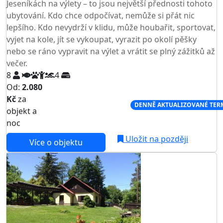
Jeseníkách na výlety – to jsou největší přednosti tohoto
ubytování. Kdo chce odpočívat, nemůže si přát nic
lepšího. Kdo nevydrží v klidu, může houbařit, sportovat,
vyjet na kole, jít se vykoupat, vyrazit po okolí pěšky
nebo se ráno vypravit na výlet a vrátit se plný zážitků až
večer.
8
4
Od:
2.080
Kč
za
NEJNIŽŠÍ CENA NA TRHU
DENNĚ AKTUALIZOVANÉ TER
objekt a
noc
Uložit na později
Více o objektu