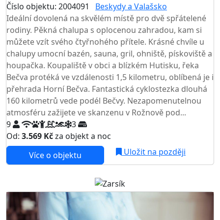
Číslo objektu: 2004091
Beskydy a Valašsko
Ideální dovolená na skvělém místě pro dvě spřátelené
rodiny. Pěkná chalupa s oplocenou zahradou, kam si
můžete vzít svého čtyřnohého přítele. Krásné chvíle u
chalupy umocní bazén, sauna, gril, ohniště, pískoviště a
houpačka. Koupaliště v obci a blízkém Hutisku, řeka
Bečva protéká ve vzdálenosti 1,5 kilometru, oblíbená je i
přehrada Horní Bečva. Fantastická cyklostezka dlouhá
160 kilometrů vede podél Bečvy. Nezapomenutelnou
atmosféru zažijete ve skanzenu v Rožnově pod...
9
3
Od:
3.569 Kč
za objekt a noc
Uložit na později
Více o objektu