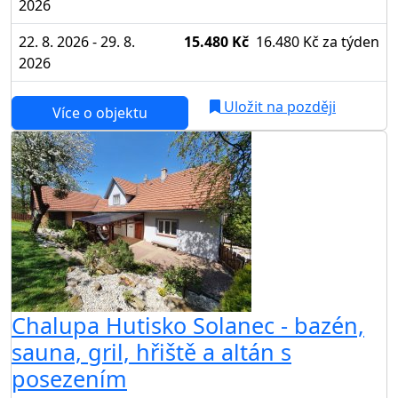
2026
22. 8. 2026 - 29. 8.
15.480 Kč
16.480 Kč
za týden
2026
Uložit na později
Více o objektu
Chalupa Hutisko Solanec - bazén,
sauna, gril, hřiště a altán s
posezením