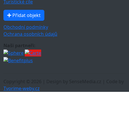
Turistické cíle
Přidat objekt
Obchodní podmínky
Ochrana osobních údajů
Naši partneři:
Copyright © 2026 | Design by SenseMedia.cz | Code by
Tvorime-weby.cz