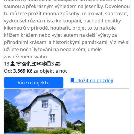
saunou a překrásným výhledem na Jeseníky. Dovolenou
tu můžete prožít mnoha způsoby: relaxovat, sportovat,
vyzkoušet různá místa ke koupání, nachodit desítky
kilometrů v přírodě, houbařit, projet to tu na kole
křížem krážem nebo vyjet autem na delší výlety za
přírodními krásami a historickými památkami. V zimě si
užijete noční lyžování na nedalekém, uměle
zasněženém svahu.
13
3
Od:
3.569 Kč
za objekt a noc
Uložit na později
Více o objektu