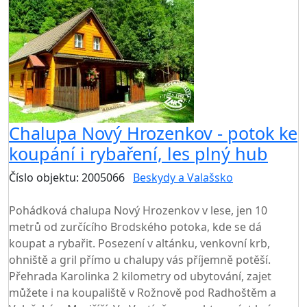
Chalupa Nový Hrozenkov - potok ke
koupání i rybaření, les plný hub
Číslo objektu: 2005066
Beskydy a Valašsko
TOP HODNOCENÍ
Pohádková chalupa Nový Hrozenkov v lese, jen 10
metrů od zurčícího Brodského potoka, kde se dá
koupat a rybařit. Posezení v altánku, venkovní krb,
ohniště a gril přímo u chalupy vás příjemně potěší.
Přehrada Karolinka 2 kilometry od ubytování, zajet
můžete i na koupaliště v Rožnově pod Radhoštěm a