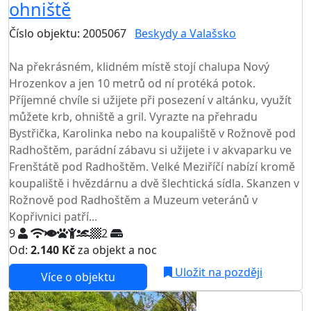
ohniště
Číslo objektu: 2005067
Beskydy a Valašsko
TOP HODNOCENÍ
Na překrásném, klidném místě stojí chalupa Nový
Hrozenkov a jen 10 metrů od ní protéká potok.
Příjemné chvíle si užijete při posezení v altánku, využít
můžete krb, ohniště a gril. Vyrazte na přehradu
Bystřička, Karolinka nebo na koupaliště v Rožnově pod
Radhoštěm, parádní zábavu si užijete i v akvaparku ve
Frenštátě pod Radhoštěm. Velké Meziříčí nabízí kromě
koupaliště i hvězdárnu a dvě šlechtická sídla. Skanzen v
Rožnově pod Radhoštěm a Muzeum veteránů v
Kopřivnici patří...
9
2
Od:
2.140 Kč
za objekt a noc
Uložit na později
Více o objektu