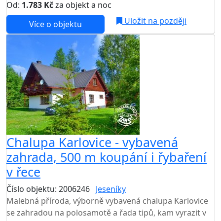
Od:
1.783 Kč
za objekt a noc
Uložit na později
Více o objektu
Chalupa Karlovice - vybavená
zahrada, 500 m koupání i řybaření
v řece
Číslo objektu: 2006246
Jeseníky
TOP HODNOCENÍ
Malebná příroda, výborně vybavená chalupa Karlovice
se zahradou na polosamotě a řada tipů, kam vyrazit v