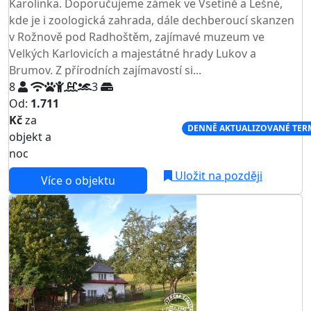
Karolinka. Doporučujeme zámek ve Vsetíně a Lešné,
kde je i zoologická zahrada, dále dechberoucí skanzen
v Rožnově pod Radhoštěm, zajímavé muzeum ve
Velkých Karlovicích a majestátné hrady Lukov a
Brumov. Z přírodních zajímavostí si...
8
3
Od:
1.711
Kč
za
NEJNIŽŠÍ CENA NA TRHU
DENNĚ AKTUALIZOVANÉ TER
objekt a
noc
Uložit na později
Více o objektu