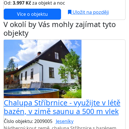
Od:
3.997 Kč
za objekt a noc
Uložit na později
Více o objektu
V okolí by Vás mohly zajímat tyto
objekty
Chalupa Stříbrnice - využijte v létě
bazén, v zimě saunu a 500 m vlek
Číslo objektu: 2009005
Jeseníky
TOP HODNOCENÍ
Nádherný kout země, chalupa Stříbrnice s bazénem,