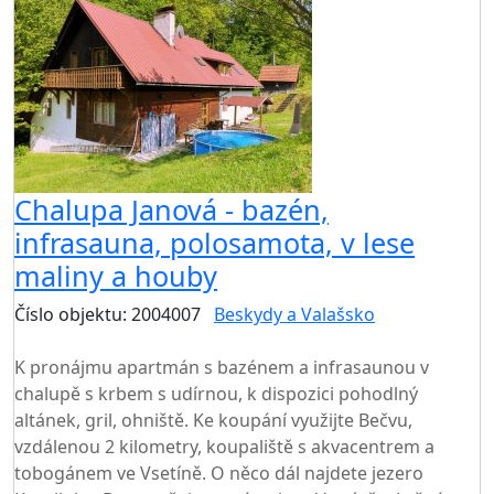
Chalupa Janová - bazén,
infrasauna, polosamota, v lese
maliny a houby
Číslo objektu: 2004007
Beskydy a Valašsko
TOP HODNOCENÍ
K pronájmu apartmán s bazénem a infrasaunou v
chalupě s krbem s udírnou, k dispozici pohodlný
altánek, gril, ohniště. Ke koupání využijte Bečvu,
vzdálenou 2 kilometry, koupaliště s akvacentrem a
tobogánem ve Vsetíně. O něco dál najdete jezero