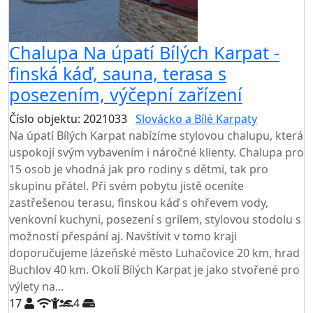
Chalupa Na úpatí Bílých Karpat -
finská káď, sauna, terasa s
posezením, výčepní zařízení
Číslo objektu: 2021033
Slovácko a Bílé Karpaty
Na úpatí Bílých Karpat nabízíme stylovou chalupu, která
uspokojí svým vybavením i náročné klienty. Chalupa pro
15 osob je vhodná jak pro rodiny s dětmi, tak pro
skupinu přátel. Při svém pobytu jistě oceníte
zastřešenou terasu, finskou káď s ohřevem vody,
venkovní kuchyni, posezení s grilem, stylovou stodolu s
možností přespání aj. Navštívit v tomo kraji
doporučujeme lázeňské město Luhačovice 20 km, hrad
Buchlov 40 km. Okolí Bílých Karpat je jako stvořené pro
výlety na...
17
4