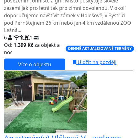
posezením, ohniště a gril. Místo poskytuje skvělé
zázemí jak pro letní tak pro zimní dovolenou. V okolí
doporučujeme navštívit zámek v Holešově, v Bystřici
pod Pernštejnem 26 km nebo jen 4 km vzdálenou ZOO
Lešná...
6
1
Od:
1.399 Kč
za objekt a
DENNĚ AKTUALIZOVANÉ TERMÍNY
noc
Uložit na později
Více o objektu
Apartmán(y) Vlčková V - welness,