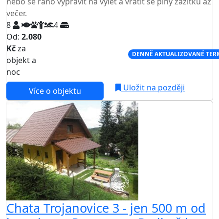
nebo se ráno vypravit na výlet a vrátit se plný zážitků až
večer.
8
4
Od:
2.080
Kč
za
NEJNIŽŠÍ CENA NA TRHU
DENNĚ AKTUALIZOVANÉ TER
objekt a
noc
Uložit na později
Více o objektu
Chata Trojanovice 3 - jen 500 m od