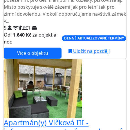
Místo poskytuje skvělé zázemí jak pro letní tak pro
zimní dovolenou. V okolí doporučujeme navštívit zámek
v...
5
1
Od:
1.640 Kč
za objekt a
DENNĚ AKTUALIZOVANÉ TERMÍNY
noc
Uložit na později
Více o objektu
Apartmán(y) Vlčková III -