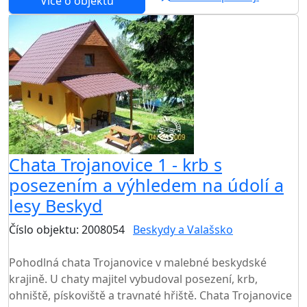
Více o objektu
Chata Trojanovice 1 - krb s
posezením a výhledem na údolí a
lesy Beskyd
Číslo objektu: 2008054
Beskydy a Valašsko
TOP HODNOCENÍ
Pohodlná chata Trojanovice v malebné beskydské
krajině. U chaty majitel vybudoval posezení, krb,
ohniště, pískoviště a travnaté hřiště. Chata Trojanovice