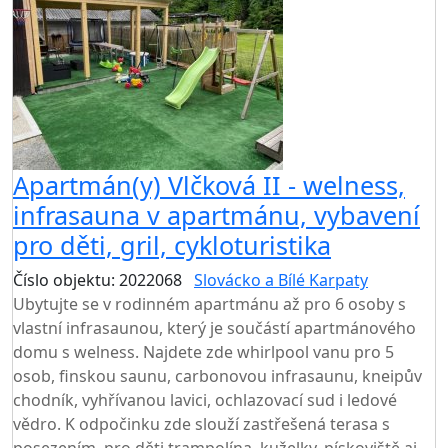
Apartmán(y) Vlčková II - welness,
infrasauna v apartmánu, vybavení
pro děti, gril, cykloturistika
Číslo objektu: 2022068
Slovácko a Bílé Karpaty
Ubytujte se v rodinném apartmánu až pro 6 osoby s
vlastní infrasaunou, který je součástí apartmánového
domu s welness. Najdete zde whirlpool vanu pro 5
osob, finskou saunu, carbonovou infrasaunu, kneipův
chodník, vyhřívanou lavici, ochlazovací sud i ledové
vědro. K odpočinku zde slouží zastřešená terasa s
posezením, pro děti trampolína, kuželky, pískoviště aj.