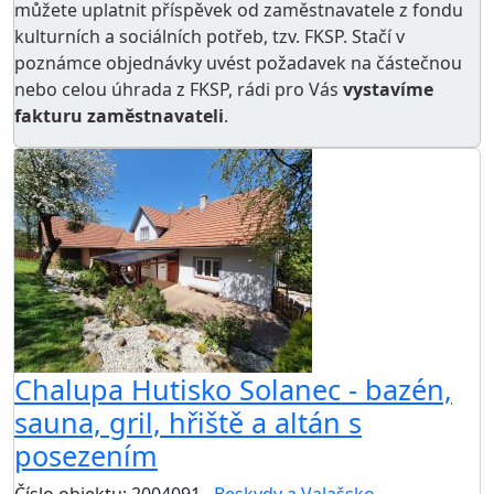
můžete uplatnit příspěvek od zaměstnavatele z
fondu
kulturních a sociálních potřeb
, tzv. FKSP. Stačí v
poznámce objednávky uvést požadavek na částečnou
nebo celou úhrada z FKSP, rádi pro Vás
vystavíme
fakturu zaměstnavateli
.
Chalupa Hutisko Solanec - bazén,
sauna, gril, hřiště a altán s
posezením