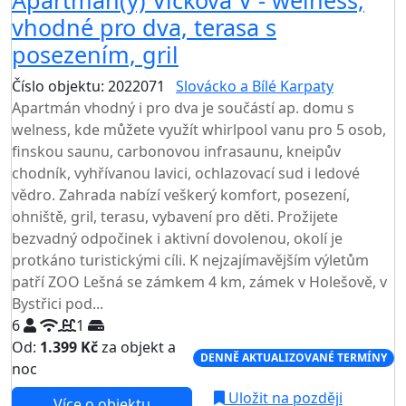
vhodné pro dva, terasa s
posezením, gril
Číslo objektu: 2022071
Slovácko a Bílé Karpaty
Apartmán vhodný i pro dva je součástí ap. domu s
welness, kde můžete využít whirlpool vanu pro 5 osob,
finskou saunu, carbonovou infrasaunu, kneipův
chodník, vyhřívanou lavici, ochlazovací sud i ledové
vědro. Zahrada nabízí veškerý komfort, posezení,
ohniště, gril, terasu, vybavení pro děti. Prožijete
bezvadný odpočinek i aktivní dovolenou, okolí je
protkáno turistickými cíli. K nejzajímavějším výletům
patří ZOO Lešná se zámkem 4 km, zámek v Holešově, v
Bystřici pod...
6
1
Od:
1.399 Kč
za objekt a
DENNĚ AKTUALIZOVANÉ TERMÍNY
noc
Uložit na později
Více o objektu