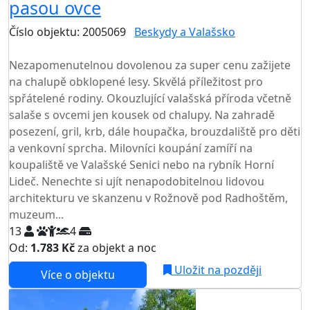
pasou ovce
Číslo objektu: 2005069
Beskydy a Valašsko
TOP HODNOCENÍ
Nezapomenutelnou dovolenou za super cenu zažijete
na chalupě obklopené lesy. Skvělá příležitost pro
spřátelené rodiny. Okouzlující valašská příroda včetně
salaše s ovcemi jen kousek od chalupy. Na zahradě
posezení, gril, krb, dále houpačka, brouzdaliště pro děti
a venkovní sprcha. Milovníci koupání zamíří na
koupaliště ve Valašské Senici nebo na rybník Horní
Lideč. Nenechte si ujít nenapodobitelnou lidovou
architekturu ve skanzenu v Rožnově pod Radhoštěm,
muzeum...
13
4
Od:
1.783 Kč
za objekt a noc
Uložit na později
Více o objektu