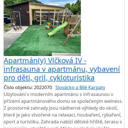
Apartmán(y) Vlčková IV -
infrasauna v apartmánu, vybavení
pro děti, gril, cykloturistika
Číslo objektu: 2022070
Slovácko a Bílé Karpaty
Ubytování v moderním apartmánu s infrasaunou v
přízemí apartmánového domu se společeným welness.
Z prostorné zahrady jsou nádherné výhledy do okolí,
které je jako stvořené na relaxaci, houbaření, rybaření,
sport a turistiku. Zahrada nabízí dětské hřiště, terasu s