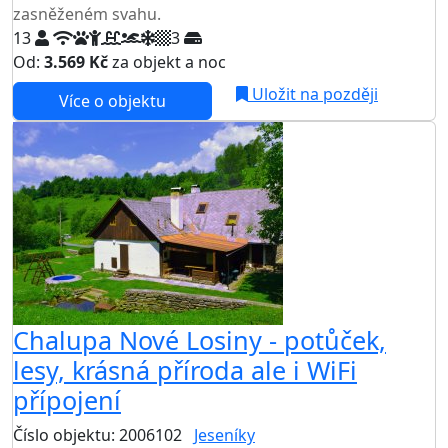
zasněženém svahu.
13
3
Od:
3.569 Kč
za objekt a noc
Uložit na později
Více o objektu
Chalupa Nové Losiny - potůček,
lesy, krásná příroda ale i WiFi
přípojení
Číslo objektu: 2006102
Jeseníky
TOP HODNOCENÍ