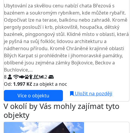
Ubytování za skvělou cenu nabízí chata Březová s
bazénem a soukromým rybníkem, kde můžete rybařit.
Odpočívat lze na terase, balkónu nebo zahradě. Kromě
pergoly poslouží i krb, pískoviště, houpačka, dětský
bazének, pingpongový stůl. Klidné místo v oblasti, která
je pyšná na svůj folklór, lidovou architekturu a
nádhernou přírodu. Kromě Chráněné krajinné oblasti
Bílých Karpat si prohlédněte i jihomoravské památky,
oblíbené jsou zejména zámky Bojkovice, Beckov a
Buchlovice,...
8
2
Od:
1.997 Kč
za objekt a noc
Uložit na později
Více o objektu
V okolí by Vás mohly zajímat tyto
objekty