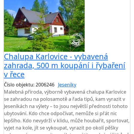
Chalupa Karlovice - vybavená
zahrada, 500 m koupání i řybaření
v řece
Číslo objektu: 2006246
Jeseníky
TOP HODNOCENÍ
Malebná příroda, výborně vybavená chalupa Karlovice
se zahradou na polosamotě a řada tipů, kam vyrazit v
Jeseníkách na výlety – to jsou největší přednosti tohoto
ubytování. Kdo chce odpočívat, nemůže si přát nic
lepšího. Kdo nevydrží v klidu, může houbařit, sportovat,
vyjet na kole, jít se vykoupat, vyrazit po okolí pěšky