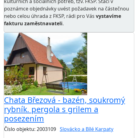
kulturních a sociálních potřeb
, tzv. FKSP. Stačí v
poznámce objednávky uvést požadavek na částečnou
nebo celou úhrada z FKSP, rádi pro Vás
vystavíme
fakturu zaměstnavateli
.
Chata Březová - bazén, soukromý
rybník. pergola s grilem a
posezením
Číslo objektu: 2003109
Slovácko a Bílé Karpaty
TOP HODNOCENÍ