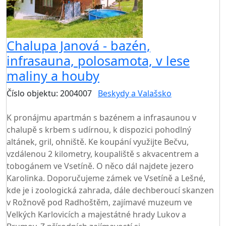
Chalupa Janová - bazén,
infrasauna, polosamota, v lese
maliny a houby
Číslo objektu: 2004007
Beskydy a Valašsko
TOP HODNOCENÍ
K pronájmu apartmán s bazénem a infrasaunou v
chalupě s krbem s udírnou, k dispozici pohodlný
altánek, gril, ohniště. Ke koupání využijte Bečvu,
vzdálenou 2 kilometry, koupaliště s akvacentrem a
tobogánem ve Vsetíně. O něco dál najdete jezero
Karolinka. Doporučujeme zámek ve Vsetíně a Lešné,
kde je i zoologická zahrada, dále dechberoucí skanzen
v Rožnově pod Radhoštěm, zajímavé muzeum ve
Velkých Karlovicích a majestátné hrady Lukov a