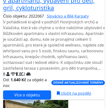
v apartmánu, vybavení pro děti,
gril, cykloturistika
Číslo objektu: 2022067
Slovácko a Bílé Karpaty
V pohádkové krajině v podhůří Hostýnských vrchů a
Valašska, která vás chytne u srdce nabízíme ubytování v
6lůžkovém apartmánu s vlastní infrasaunou. Apartmán
je součástí ap. domu, kde se pronajímá celkem 5
apartmánů, pro které je společné wellness, najdete zde
whirlpool vanu pro 5 osob, finskou saunu, carbonovou
infrasaunu, kneipův chodník, vyhřívanou lavici,
ochlazovací sud i ledové vědro. K odpočinku zde slouží
zastřešená terasa s posezením, pro děti trampolína,...
8
2
Od:
1.640 Kč
za objekt a
DENNĚ AKTUALIZOVANÉ TERMÍNY
noc
Uložit na později
Více o objektu