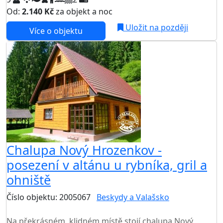
Od:
2.140 Kč
za objekt a noc
Uložit na později
Více o objektu
Chalupa Nový Hrozenkov -
posezení v altánu u rybníka, gril a
ohniště
Číslo objektu: 2005067
Beskydy a Valašsko
TOP HODNOCENÍ
Na překrásném, klidném místě stojí chalupa Nový