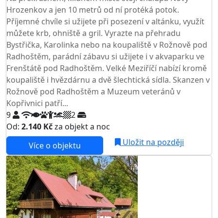
Hrozenkov a jen 10 metrů od ní protéká potok.
Příjemné chvíle si užijete při posezení v altánku, využít
můžete krb, ohniště a gril. Vyrazte na přehradu
Bystřička, Karolinka nebo na koupaliště v Rožnově pod
Radhoštěm, parádní zábavu si užijete i v akvaparku ve
Frenštátě pod Radhoštěm. Velké Meziříčí nabízí kromě
koupaliště i hvězdárnu a dvě šlechtická sídla. Skanzen v
Rožnově pod Radhoštěm a Muzeum veteránů v
Kopřivnici patří...
9
2
Od:
2.140 Kč
za objekt a noc
Uložit na později
Více o objektu