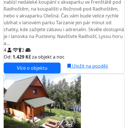
nabízí nedaleké koupání v akvaparku ve Frenštátě pod
Radhoštěm, na koupališti v Rožnově pod Radhoštěm,
nebo v akvaparku Olešná. Čas vám bude velice rychle
ubíhat v lanovém parku Tarzanie jen pár minut od
chatky, kde zažijete zábavu i adrenalin. Skvěle dostupná
je i lanovka na Pustevny. Navštivte Radhošť, Lysou horu
a...
4
2
Od:
1.429 Kč
za objekt a noc
NEJNIŽŠÍ CENA NA TRHU
Uložit na později
Více o objektu