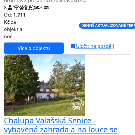
Brumov. Z přírodních zajímavostí si...
8
3
Od:
1.711
Kč
za
NEJNIŽŠÍ CENA NA TRHU
DENNĚ AKTUALIZOVANÉ TER
objekt a
noc
Uložit na později
Více o objektu
Chalupa Valašská Senice -
vybavená zahrada a na louce se