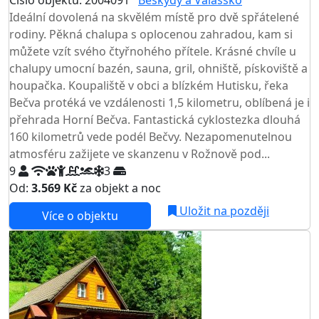
Číslo objektu: 2004091
Beskydy a Valašsko
Ideální dovolená na skvělém místě pro dvě spřátelené
rodiny. Pěkná chalupa s oplocenou zahradou, kam si
můžete vzít svého čtyřnohého přítele. Krásné chvíle u
chalupy umocní bazén, sauna, gril, ohniště, pískoviště a
houpačka. Koupaliště v obci a blízkém Hutisku, řeka
Bečva protéká ve vzdálenosti 1,5 kilometru, oblíbená je i
přehrada Horní Bečva. Fantastická cyklostezka dlouhá
160 kilometrů vede podél Bečvy. Nezapomenutelnou
atmosféru zažijete ve skanzenu v Rožnově pod...
9
3
Od:
3.569 Kč
za objekt a noc
Uložit na později
Více o objektu