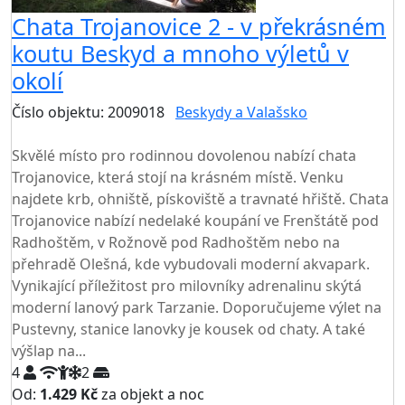
Chata Trojanovice 2 - v překrásném
koutu Beskyd a mnoho výletů v
okolí
Číslo objektu: 2009018
Beskydy a Valašsko
TOP HODNOCENÍ
Skvělé místo pro rodinnou dovolenou nabízí chata
Trojanovice, která stojí na krásném místě. Venku
najdete krb, ohniště, pískoviště a travnaté hřiště. Chata
Trojanovice nabízí nedelaké koupání ve Frenštátě pod
Radhoštěm, v Rožnově pod Radhoštěm nebo na
přehradě Olešná, kde vybudovali moderní akvapark.
Vynikající příležitost pro milovníky adrenalinu skýtá
moderní lanový park Tarzanie. Doporučujeme výlet na
Pustevny, stanice lanovky je kousek od chaty. A také
výšlap na...
4
2
Od:
1.429 Kč
za objekt a noc
NEJNIŽŠÍ CENA NA TRHU