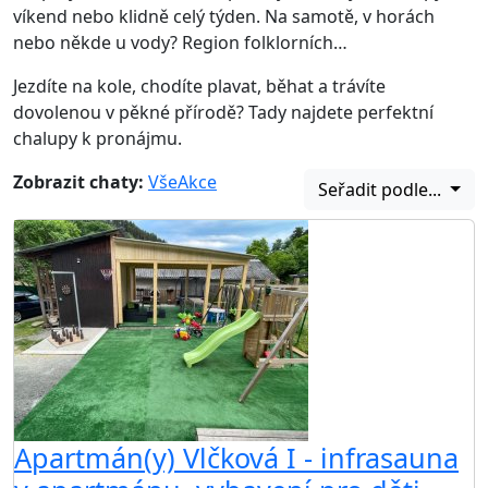
víkend nebo klidně celý týden. Na samotě, v horách
nebo někde u vody? Region folklorních…
Jezdíte na kole, chodíte plavat, běhat a trávíte
dovolenou v pěkné přírodě? Tady najdete perfektní
chalupy k pronájmu.
Zobrazit chaty:
Vše
Akce
Seřadit podle...
Apartmán(y) Vlčková I - infrasauna