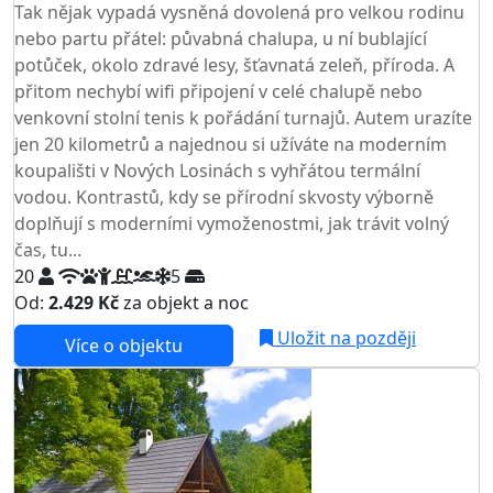
Tak nějak vypadá vysněná dovolená pro velkou rodinu
nebo partu přátel: půvabná chalupa, u ní bublající
potůček, okolo zdravé lesy, šťavnatá zeleň, příroda. A
přitom nechybí wifi připojení v celé chalupě nebo
venkovní stolní tenis k pořádání turnajů. Autem urazíte
jen 20 kilometrů a najednou si užíváte na moderním
koupališti v Nových Losinách s vyhřátou termální
vodou. Kontrastů, kdy se přírodní skvosty výborně
doplňují s moderními vymoženostmi, jak trávit volný
čas, tu...
20
5
Od:
2.429 Kč
za objekt a noc
NEJNIŽŠÍ CENA NA TRHU
Uložit na později
Více o objektu