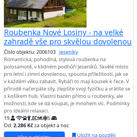
Roubenka Nové Losiny - na velké
zahradě vše pro skvělou dovolenou
Číslo objektu: 2006103
Jeseníky
TOP HODNOCENÍ
Romantická, pohodlná, stylová roubenka na
polosamotě, v klidném podhůří Jeseníků. Skvělé místo
pro letní i zimní dovolenou, spousta příležitostí, jak se
v každém věku zabavit. Rybáři to mají kousek k řece. V
přírodě načerpáte síly, zlepšíte svoji fyzičku a vrátíte se
s košíkem hub. Vlastní bazén přímo u roubenky, ale
možností, kde se dá koupat, je mnohem víc. Podmínky
pro ideální relaxaci.
19
5
Od:
2.286 Kč
za objekt a noc
NEJNIŽŠÍ CENA NA TRHU
Uložit na později