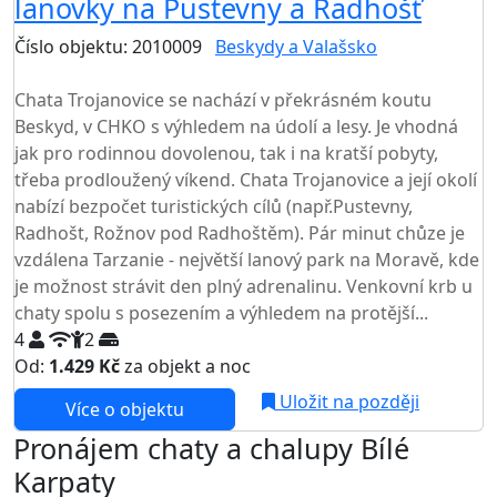
lanovky na Pustevny a Radhošť
Číslo objektu: 2010009
Beskydy a Valašsko
TOP HODNOCENÍ
Chata Trojanovice se nachází v překrásném koutu
Beskyd, v CHKO s výhledem na údolí a lesy. Je vhodná
jak pro rodinnou dovolenou, tak i na kratší pobyty,
třeba prodloužený víkend. Chata Trojanovice a její okolí
nabízí bezpočet turistických cílů (např.Pustevny,
Radhošt, Rožnov pod Radhoštěm). Pár minut chůze je
vzdálena Tarzanie - největší lanový park na Moravě, kde
je možnost strávit den plný adrenalinu. Venkovní krb u
chaty spolu s posezením a výhledem na protější...
4
2
Od:
1.429 Kč
za objekt a noc
NEJNIŽŠÍ CENA NA TRHU
Uložit na později
Více o objektu
Pronájem chaty a chalupy Bílé
Karpaty