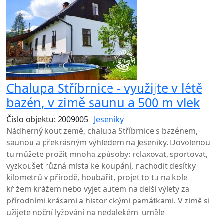
Chalupa Stříbrnice - využijte v létě
bazén, v zimě saunu a 500 m vlek
Číslo objektu: 2009005
Jeseníky
TOP HODNOCENÍ
Nádherný kout země, chalupa Stříbrnice s bazénem,
saunou a překrásným výhledem na Jeseníky. Dovolenou
tu můžete prožít mnoha způsoby: relaxovat, sportovat,
vyzkoušet různá místa ke koupání, nachodit desítky
kilometrů v přírodě, houbařit, projet to tu na kole
křížem krážem nebo vyjet autem na delší výlety za
přírodními krásami a historickými památkami. V zimě si
užijete noční lyžování na nedalekém, uměle