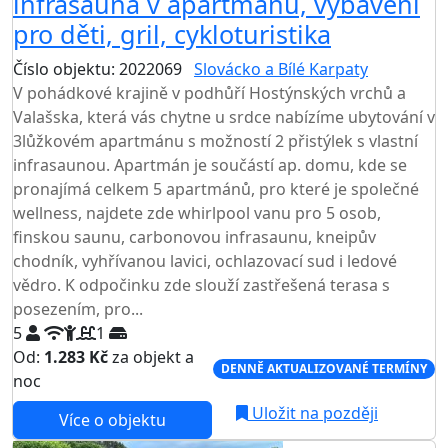
infrasauna v apartmánu, vybavení
pro děti, gril, cykloturistika
Číslo objektu: 2022069
Slovácko a Bílé Karpaty
V pohádkové krajině v podhůří Hostýnských vrchů a
Valašska, která vás chytne u srdce nabízíme ubytování v
3lůžkovém apartmánu s možností 2 přistýlek s vlastní
infrasaunou. Apartmán je součástí ap. domu, kde se
pronajímá celkem 5 apartmánů, pro které je společné
wellness, najdete zde whirlpool vanu pro 5 osob,
finskou saunu, carbonovou infrasaunu, kneipův
chodník, vyhřívanou lavici, ochlazovací sud i ledové
vědro. K odpočinku zde slouží zastřešená terasa s
posezením, pro...
5
1
Od:
1.283 Kč
za objekt a
DENNĚ AKTUALIZOVANÉ TERMÍNY
noc
Uložit na později
Více o objektu