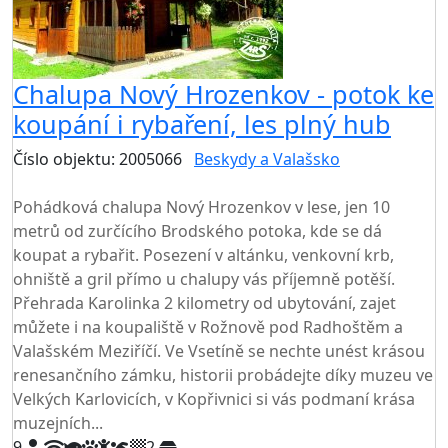
Chalupa Nový Hrozenkov - potok ke
koupání i rybaření, les plný hub
Číslo objektu: 2005066
Beskydy a Valašsko
TOP HODNOCENÍ
Pohádková chalupa Nový Hrozenkov v lese, jen 10
metrů od zurčícího Brodského potoka, kde se dá
koupat a rybařit. Posezení v altánku, venkovní krb,
ohniště a gril přímo u chalupy vás příjemně potěší.
Přehrada Karolinka 2 kilometry od ubytování, zajet
můžete i na koupaliště v Rožnově pod Radhoštěm a
Valašském Meziříčí. Ve Vsetíně se nechte unést krásou
renesančního zámku, historii probádejte díky muzeu ve
Velkých Karlovicích, v Kopřivnici si vás podmaní krása
muzejních...
9
2