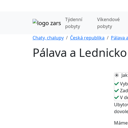
Týdenní
Víkendové
pobyty
pobyty
Chaty, chalupy
Česká republika
Pálava a
Pálava a Lednicko 
☀️ Jak
Vybe
Zade
V de
Ubytov
dovole
Máme p