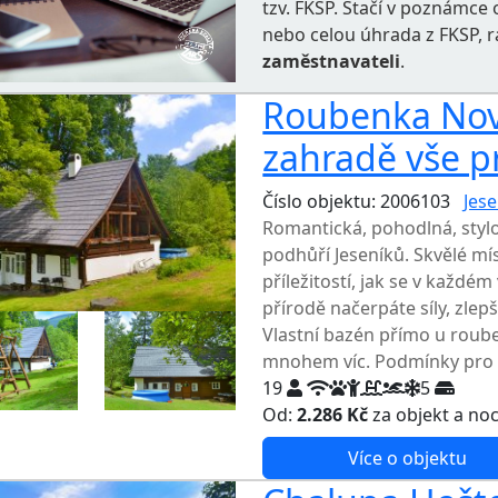
tzv. FKSP. Stačí v poznámc
nebo celou úhrada z FKSP, 
zaměstnavateli
.
Roubenka Nové
zahradě vše p
Číslo objektu: 2006103
Jese
Romantická, pohodlná, styl
podhůří Jeseníků. Skvělé mís
příležitostí, jak se v každém
přírodě načerpáte síly, zlepš
Vlastní bazén přímo u roube
mnohem víc. Podmínky pro id
19
5
Od:
2.286 Kč
za objekt a no
Více o objektu