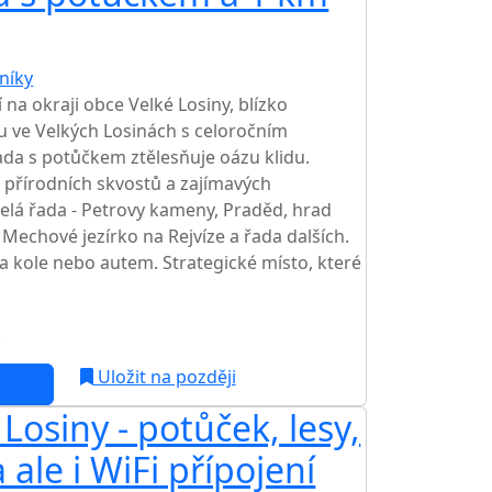
níky
TOP HODNOCENÍ
 na okraji obce Velké Losiny, blízko
u ve Velkých Losinách s celoročním
a s potůčkem ztělesňuje oázu klidu.
přírodních skvostů a zajímavých
celá řada - Petrovy kameny, Praděd, hrad
 Mechové jezírko na Rejvíze a řada dalších.
a kole nebo autem. Strategické místo, které
c
Uložit na později
osiny - potůček, lesy,
 ale i WiFi přípojení