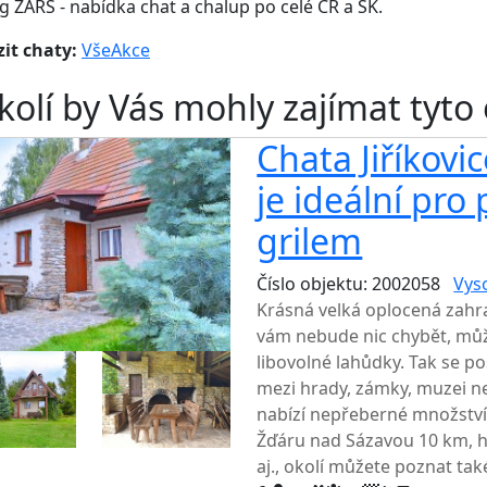
g ZARS - nabídka chat a chalup po celé ČR a SK.
it chaty:
Vše
Akce
kolí by Vás mohly zajímat tyto
Chata Jiříkovi
je ideální pro
grilem
Číslo objektu: 2002058
Vys
Krásná velká oplocená zahra
vám nebude nic chybět, můžet
libovolné lahůdky. Tak se po
mezi hrady, zámky, muzei n
nabízí nepřeberné množství.
Žďáru nad Sázavou 10 km, h
aj., okolí můžete poznat tak