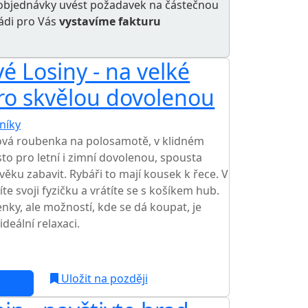
e objednávky uvést požadavek na částečnou
rádi pro Vás
vystavíme fakturu
 Losiny - na velké
ro skvělou dovolenou
níky
TOP HODNOCENÍ
ová roubenka na polosamotě, v klidném
to pro letní i zimní dovolenou, spousta
 věku zabavit. Rybáři to mají kousek k řece. V
íte svoji fyzičku a vrátíte se s košíkem hub.
nky, ale možností, kde se dá koupat, je
eální relaxaci.
c
NEJNIŽŠÍ CENA NA TRHU
Uložit na později