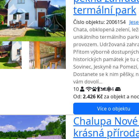
termální park
Číslo objektu: 2006154
Jese
Chata, obklopená zelení, leží
unikátního termálního park
provozem. Udržovaná zahrad
Přitom výborně dostupných 
historických památek je tu 
Sovinec, Jeskyně na Pomezí,
Dostanete se k nim pěšky, n
vám dovolí...
10
4
Od:
2.426 Kč
za objekt a no
Více o objektu
Chalupa Nové L
krásná příroda