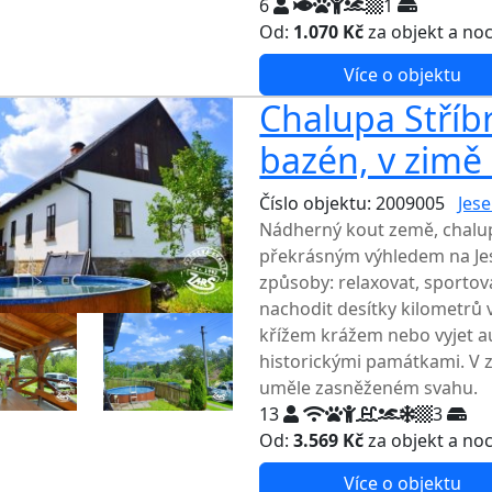
6
1
Od:
1.070 Kč
za objekt a no
Více o objektu
Chalupa Stříbrn
bazén, v zimě
Číslo objektu: 2009005
Jese
Nádherný kout země, chalup
překrásným výhledem na Je
způsoby: relaxovat, sportov
nachodit desítky kilometrů v
křížem krážem nebo vyjet au
historickými památkami. V z
uměle zasněženém svahu.
13
3
Od:
3.569 Kč
za objekt a no
Více o objektu