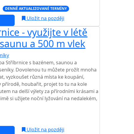
c
DENNĚ AKTUALIZOVANÉ TERMÍNY
Uložit na později
ice - využijte v létě
 saunu a 500 m vlek
níky
TOP HODNOCENÍ
a Stříbrnice s bazénem, saunou a
seníky. Dovolenou tu můžete prožít mnoha
at, vyzkoušet různá místa ke koupání,
 přírodě, houbařit, projet to tu na kole
tem na delší výlety za přírodními krásami a
imě si užijete noční lyžování na nedalekém,
c
Uložit na později