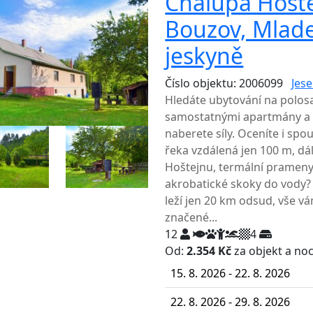
Chalupa Hošte
Bouzov, Mlade
jeskyně
Číslo objektu: 2006099
Jese
Hledáte ubytování na polos
samostatnými apartmány a 
naberete síly. Oceníte i spo
řeka vzdálená jen 100 m, dá
Hoštejnu, termální prameny 
akrobatické skoky do vody? 
leží jen 20 km odsud, vše vá
značené...
12
4
Od:
2.354 Kč
za objekt a no
15. 8. 2026 - 22. 8. 2026
22. 8. 2026 - 29. 8. 2026