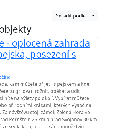
Seřadit podle...
 objekty
ce - oplocená zahrada
 pejska, posezení s
očina
TOP HODNOCENÍ
da, kam můžete přijet i s pejskem a kde
e tu grilovat, rožnit, opékat a udit
silníte na výlety po okolí. Vybírat můžete
ebo přírodními krásami, kterých Vysočina
 Za návštěvu stojí zámek Zelená Hora ve
rad Pernštejn 25 km a hrad Svojanov 30 km
é ze sedla kola, je protkáno množstvím...