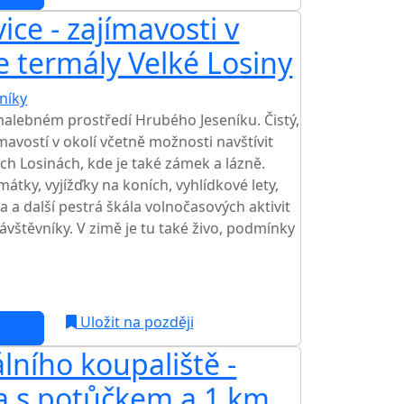
ice - zajímavosti v
te termály Velké Losiny
níky
TOP HODNOCENÍ
malebném prostředí Hrubého Jeseníku. Čistý,
mavostí v okolí včetně možnosti navštívit
ch Losinách, kde je také zámek a lázně.
átky, vyjížďky na koních, vyhlídkové lety,
 a další pestrá škála volnočasových aktivit
návštěvníky. V zimě je tu také živo, podmínky
c
Uložit na později
lního koupaliště -
a s potůčkem a 1 km