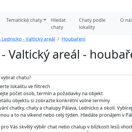
Tematické chaty
Hledat
Chaty podle
O ná
chaty
lokality
 Lednicko - Valtický areál
Houbaření
- Valtický areál - houbař
 vybrat chatu?
rte lokalitu ve filtrech
jte počet osob, termín a požadavky na objekt
tailu objektu si zobrazte konkrétní volné termíny
ání chatky, chaty a chalupy Pálava, Lednicko a okolí. Vybíre
nou a to na víkend nebo celý týden. Hledáte pronájem v Pál
ro Vás skvělý výběr chat nebo chalup v blízkosti lesů vhodn