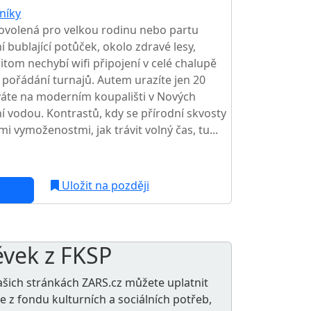
níky
TOP HODNOCENÍ
ovolená pro velkou rodinu nebo partu
í bublající potůček, okolo zdravé lesy,
řitom nechybí wifi připojení v celé chalupě
k pořádání turnajů. Autem urazíte jen 20
íváte na moderním koupališti v Nových
í vodou. Kontrastů, kdy se přírodní skvosty
 vymoženostmi, jak trávit volný čas, tu...
c
NEJNIŽŠÍ CENA NA TRHU
Uložit na později
ěvek z FKSP
ašich stránkách ZARS.cz můžete uplatnit
le z
fondu kulturních a sociálních potřeb
,