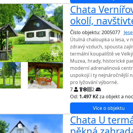
Chata Vernířov
okolí, navštiv
Číslo objektu: 2005077
Jese
Útulná chaloupka u lesa, v 
zdravý vzduch, spousta zají
termální koupaliště ve Velký
Muzea, hrady, historické pam
moderní adrenalinová centra
uspokojí i ty nejnáročnější 
pro lyžování výborné.
7
2
Od:
1.497 Kč
za objekt a no
Více o objektu
Chata U termá
pěkná zahrad