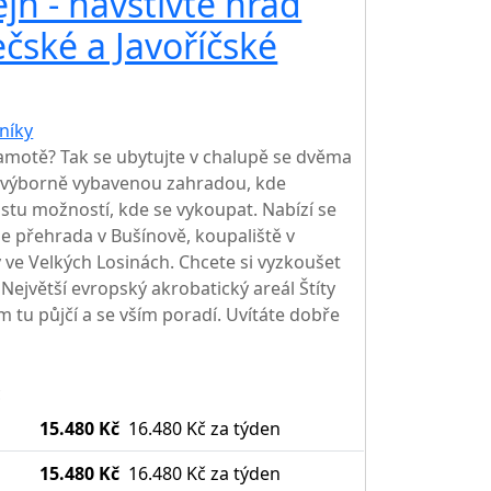
jn - navštivte hrad
AKCE
čské a Javoříčské
níky
TOP HODNOCENÍ
amotě? Tak se ubytujte v chalupě se dvěma
výborně vybavenou zahradou, kde
ustu možností, kde se vykoupat. Nabízí se
le přehrada v Bušínově, koupaliště v
ve Velkých Losinách. Chcete si vyzkoušet
Největší evropský akrobatický areál Štíty
m tu půjčí a se vším poradí. Uvítáte dobře
c
15.480 Kč
16.480 Kč
za týden
15.480 Kč
16.480 Kč
za týden