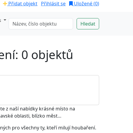
Přidat objekt
Přihlásit se
Uložené (
0
)
s
ení: 0 objektů
jte z naší nabídky krásné místo na
avské oblasti, blízko měst…
ých pro všechny ty, kteří milují houbaření.