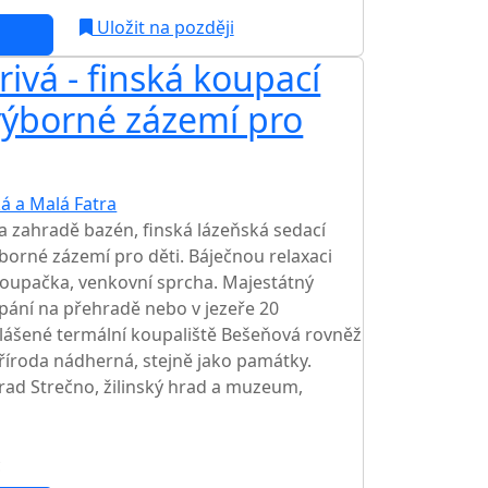
Uložit na později
ivá - finská koupací
výborné zázemí pro
á a Malá Fatra
TOP HODNOCENÍ
a zahradě bazén, finská lázeňská sedací
ýborné zázemí pro děti. Báječnou relaxaci
, houpačka, venkovní sprcha. Majestátný
pání na přehradě nebo v jezeře 20
hlášené termální koupaliště Bešeňová rovněž
íroda nádherná, stejně jako památky.
rad Strečno, žilinský hrad a muzeum,
c