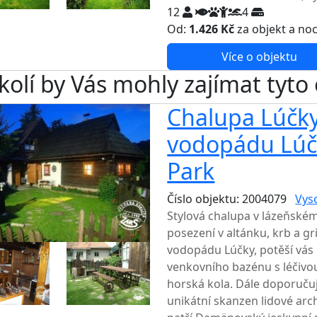
12
4
Od:
1.426 Kč
za objekt a no
Více o objektu
kolí by Vás mohly zajímat tyto
Chalupa Lúčky
vodopádu Lúčk
Park
Číslo objektu: 2004079
Vys
Stylová chalupa v lázeňském
posezení v altánku, krb a gr
vodopádu Lúčky, potěší vás 
venkovního bazénu s léčivou
horská kola. Dále doporuču
unikátní skanzen lidové arch