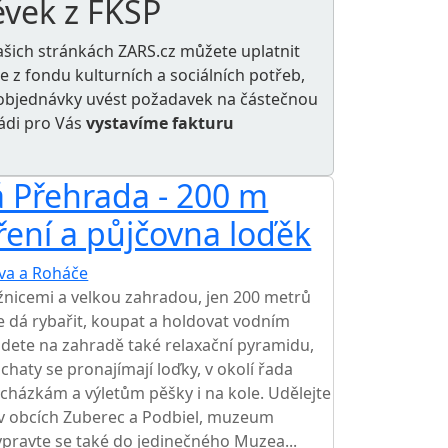
ěvek z FKSP
ašich stránkách ZARS.cz můžete uplatnit
le z
fondu kulturních a sociálních potřeb
,
e objednávky uvést požadavek na částečnou
rádi pro Vás
vystavíme fakturu
 Přehrada - 200 m
ření a půjčovna loďěk
va a Roháče
TOP HODNOCENÍ
žnicemi a velkou zahradou, jen 200 metrů
e dá rybařit, koupat a holdovat vodním
dete na zahradě také relaxační pyramidu,
 chaty se pronajímají loďky, v okolí řada
vycházkám a výletům pěšky i na kole. Udělejte
 v obcích Zuberec a Podbiel, muzeum
ypravte se také do jedinečného Muzea...