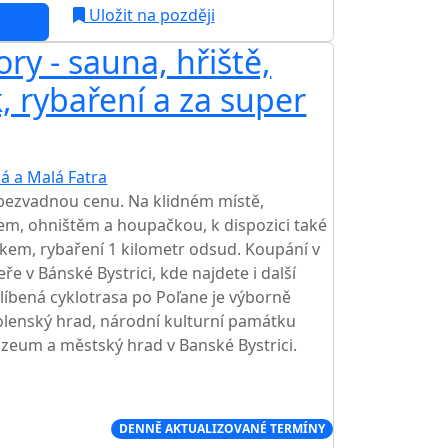
Uložit na později
ry - sauna, hřiště,
k, rybaření a za super
á a Malá Fatra
TOP HODNOCENÍ
 bezvadnou cenu. Na klidném místě,
em, ohništěm a houpačkou, k dispozici také
ůčkem, rybaření 1 kilometr odsud. Koupání v
ře v Bánské Bystrici, kde najdete i další
blíbená cyklotrasa po Poľane je výborně
lenský hrad, národní kulturní památku
zeum a městský hrad v Banské Bystrici.
Í CENA NA TRHU
DENNĚ AKTUALIZOVANÉ TERMÍNY