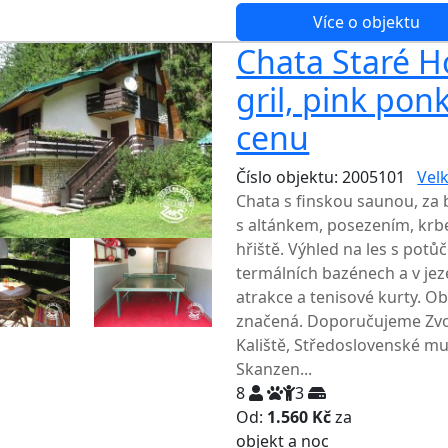
Více o objektu
Chata Staré Ho
gril, pink pon
cenu
Číslo objektu: 2005101
Velk
Chata s finskou saunou, za
s altánkem, posezením, krb
hřiště. Výhled na les s pot
termálních bazénech a v jeze
atrakce a tenisové kurty. O
značená. Doporučujeme Zvo
Kaliště, Středoslovenské mu
Skanzen...
8
3
Od:
1.560 Kč
za
NEJNIŽŠ
objekt a noc