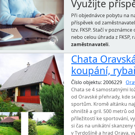
Využijte přísp
Při objednávce pobytu na n
příspěvek od zaměstnavate
tzv. FKSP. Stačí v poznámc
nebo celou úhrada z FKSP, 
zaměstnavateli
.
Chata Oravská
koupání, ryba
Číslo objektu: 2006229
Ora
Chata se 4 samostatnými lo
od Oravské přehrady, kde s
sportům. Kromě altánku naj
ohniště a gril. 500 metrů od
příležitostí ke sportování, 
si čas na unikátní skanzeny
v Tvrdošíně a hrad Orava, v