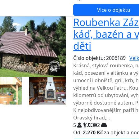
Více o objektu
Roubenka Zázr
káď, bazén a 
děti
Číslo objektu: 2006189
Velk
Krásná, stylová roubenka, n
káď, posezení v altánku a v
umocní i ohniště, gril, krb
výhled na Velkou Fatru. Kou
kilometrů od ubytování, vy
výborně dostupné autem. Př
K nejobdivovanějším patří h
Oravský hrad,...
5
2
Od:
2.270 Kč
za objekt a no