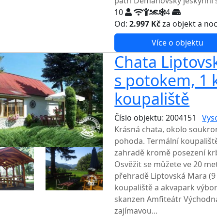
patří Demänovský jeskynní 
10
4
Od:
2.997 Kč
za objekt a no
Více o objektu
Chata Liptovsk
s potokem, 1 
koupaliště
Číslo objektu: 2004151
Vys
Krásná chata, okolo soukro
pohoda. Termální koupaliště
zahradě kromě posezení krb,
Osvěžit se můžete ve 20 met
přehradě Liptovská Mara (9 
koupaliště a akvapark výbor
skanzen Amfiteátr Východná
zajímavou...