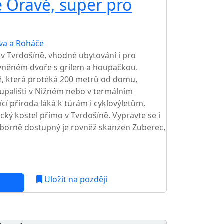
e Oravě, super pro
va a Roháče
TOP HODNOCENÍ
 Tvrdošíně, vhodné ubytování i pro
avněném dvoře s grilem a houpačkou.
, která protéká 200 metrů od domu,
upališti v Nižném nebo v termálním
ící příroda láká k túrám i cyklovýletům.
cký kostel přímo v Tvrdošíně. Vypravte se i
borně dostupný je rovněž skanzen Zuberec,
c
NEJNIŽŠÍ CENA NA TRHU
Uložit na později