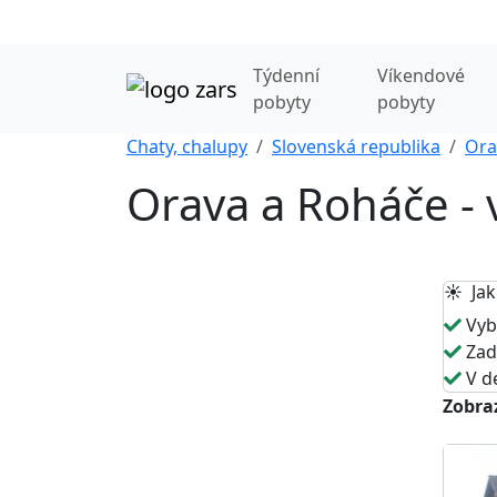
Týdenní
Víkendové
pobyty
pobyty
Chaty, chalupy
Slovenská republika
Ora
Orava a Roháče -
☀️ Jak
Vybe
Zade
V de
Zobraz