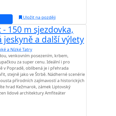
c
Uložit na později
 - 150 m sjezdovka,
jeskyně a další výlety
oké a Nízké Tatry
TOP HODNOCENÍ
dou, venkovním posezením, krbem,
pačkou za super cenu. Ideální i pro
tě v Popradě, oblíbená je i přehrada
řit, stejně jako ve Štrbě. Nádherné scenérie
pousta přírodních zajímavostí a historických
díte hrad Kežmarok, zámek Liptovský
en lidové architektury Amfiteáter
c