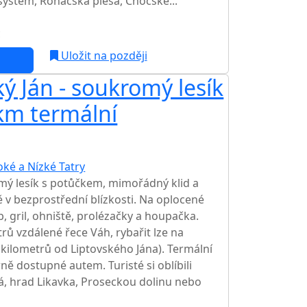
systém, Roháčská plesa, Chočské...
c
Uložit na později
ý Ján - soukromý lesík
km termální
oké a Nízké Tatry
TOP HODNOCENÍ
mý lesík s potůčkem, mimořádný klid a
 v bezprostřední blízkosti. Na oplocené
 gril, ohniště, prolézačky a houpačka.
rů vzdálené řece Váh, rybařit lze na
kilometrů od Liptovského Jána). Termální
ně dostupné autem. Turisté si oblíbili
, hrad Likavka, Proseckou dolinu nebo