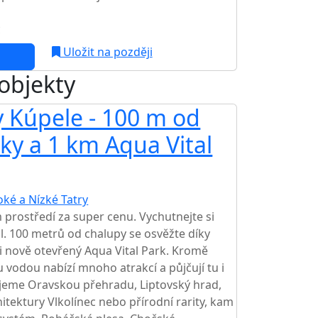
c
Uložit na později
 objekty
 Kúpele - 100 m od
y a 1 km Aqua Vital
oké a Nízké Tatry
TOP HODNOCENÍ
 prostředí za super cenu. Vychutnejte si
il. 100 metrů od chalupy se osvěžte díky
i nově otevřený Aqua Vital Park. Kromě
 vodou nabízí mnoho atrakcí a půjčují tu i
jeme Oravskou přehradu, Liptovský hrad,
itektury Vlkolínec nebo přírodní rarity, kam