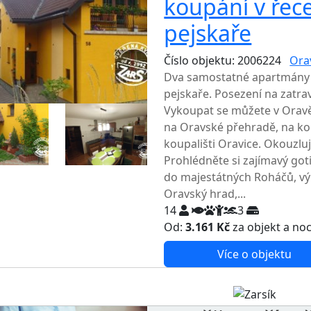
koupání v řec
pejskaře
Číslo objektu: 2006224
Ora
Dva samostatné apartmány v
pejskaře. Posezení na zatr
Vykoupat se můžete v Oravě
na Oravské přehradě, na ko
koupališti Oravice. Okouzluj
Prohlédněte si zajímavý goti
do majestátných Roháčů, vý
Oravský hrad,...
14
3
Od:
3.161 Kč
za objekt a no
Více o objektu