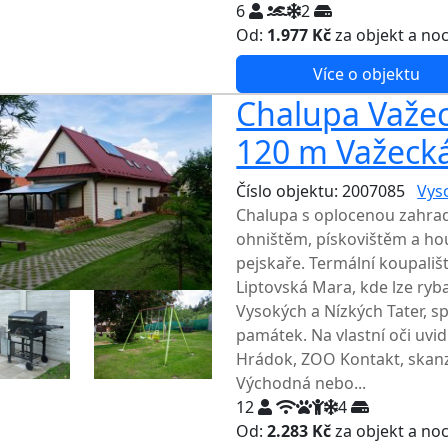
6
2
Od:
1.977 Kč
za objekt a no
Více o objektu
Chalupa Važec
120 m Važecká 
Číslo objektu: 2007085
Vys
Chalupa s oplocenou zahra
ohništěm, pískovištěm a hou
pejskaře. Termální koupališ
Liptovská Mara, kde lze ryba
Vysokých a Nízkých Tater, s
památek. Na vlastní oči uvi
Hrádok, ZOO Kontakt, skanz
Východná nebo...
12
4
Od:
2.283 Kč
za objekt a no