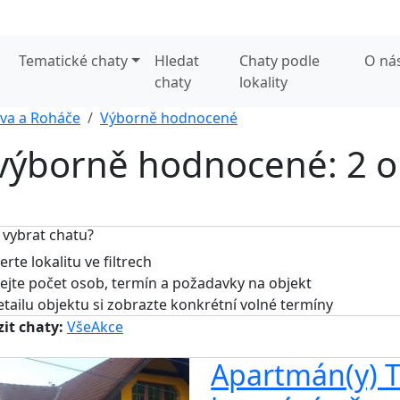
Tematické chaty
Hledat
Chaty podle
O ná
chaty
lokality
va a Roháče
Výborně hodnocené
 výborně hodnocené: 2 o
 vybrat chatu?
rte lokalitu ve filtrech
jte počet osob, termín a požadavky na objekt
tailu objektu si zobrazte konkrétní volné termíny
it chaty:
Vše
Akce
Apartmán(y) T