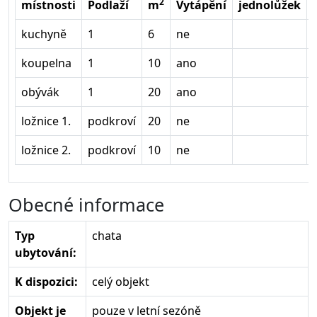
2
místnosti
Podlaží
m
Vytápění
jednolůžek
kuchyně
1
6
ne
koupelna
1
10
ano
obývák
1
20
ano
ložnice 1.
podkroví
20
ne
ložnice 2.
podkroví
10
ne
Obecné informace
Typ
chata
ubytování:
K dispozici:
celý objekt
Objekt je
pouze v letní sezóně