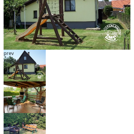
prev
next