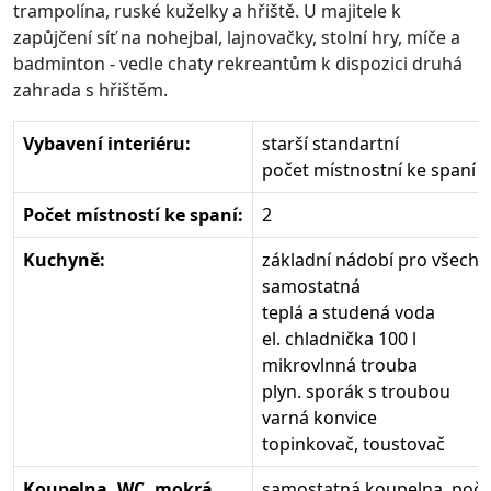
trampolína, ruské kuželky a hřiště. U majitele k
zapůjčení síť na nohejbal, lajnovačky, stolní hry, míče a
badminton - vedle chaty rekreantům k dispozici druhá
zahrada s hřištěm.
Vybavení interiéru:
starší standartní
počet místnostní ke spaní 2
Počet místností ke spaní:
2
Kuchyně:
základní nádobí pro všech
samostatná
teplá a studená voda
el. chladnička 100 l
mikrovlnná trouba
plyn. sporák s troubou
varná konvice
topinkovač, toustovač
Koupelna, WC, mokrá
samostatná koupelna, poče