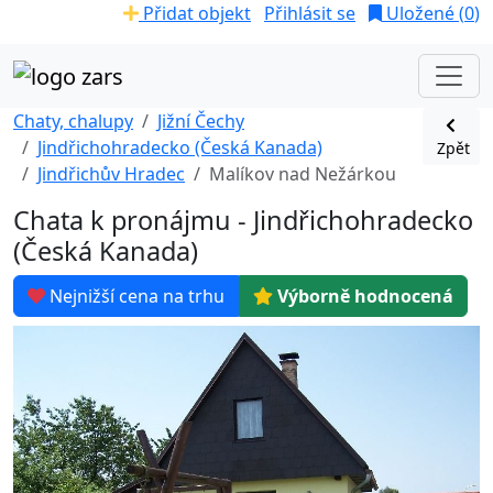
Přidat objekt
Přihlásit se
Uložené (
0
)
Chaty, chalupy
Jižní Čechy
Jindřichohradecko (Česká Kanada)
Zpět
Jindřichův Hradec
Malíkov nad Nežárkou
Chata k pronájmu - Jindřichohradecko
(Česká Kanada)
Nejnižší cena na trhu
Výborně hodnocená