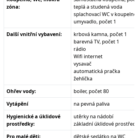
zóna:
teplá a studená voda
splachovací WC v koupelně,
umyvadlo, počet 1
Další vnitřní vybavení:
krbová kamna, počet 1
barevná TV, počet 1
rádio
Wifi internet
vysavač
automatická pračka
žehlička
Ohřev vody:
boiler, počet 80
Vytápění
na pevná paliva
Hygienické a úklidové
utěrky na nádobí
prostředky:
základní úklidové prostřed
Pro malé děti:
dětské sedátko na WC