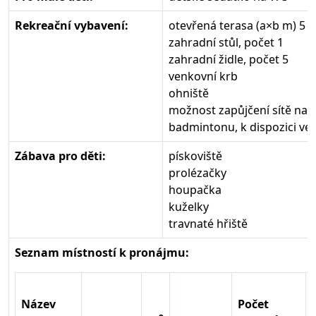
Rekreační vybavení:
otevřená terasa (a×b m) 5 
zahradní stůl, počet 1
zahradní židle, počet 5
venkovní krb
ohniště
možnost zapůjčení sítě na vo
badmintonu, k dispozici ve
Zábava pro děti:
pískoviště
prolézačky
houpačka
kuželky
travnaté hřiště
Seznam místností k pronájmu:
Název
Počet