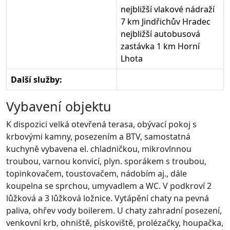
nejbližší vlakové nádraží
7 km Jindřichův Hradec
nejbližší autobusová
zastávka 1 km Horní
Lhota
Další služby:
Vybavení objektu
K dispozici velká otevřená terasa, obývací pokoj s
krbovými kamny, posezením a BTV, samostatná
kuchyně vybavena el. chladničkou, mikrovlnnou
troubou, varnou konvicí, plyn. sporákem s troubou,
topinkovačem, toustovačem, nádobím aj., dále
koupelna se sprchou, umyvadlem a WC. V podkroví 2
lůžková a 3 lůžková ložnice. Vytápění chaty na pevná
paliva, ohřev vody boilerem. U chaty zahradní posezení,
venkovní krb, ohniště, pískoviště, prolézačky, houpačka,