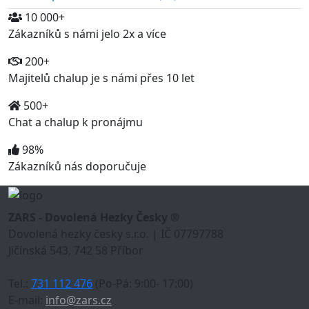
10 000+
Zákazníků s námi jelo 2x a více
200+
Majitelů chalup je s námi přes 10 let
500+
Chat a chalup k pronájmu
98%
Zákazníků nás doporučuje
ZARS - Dovolená Hezky Česky ®
Dovolená hezky česky s.r.o. | IČ 07797788
Jičínská 543, 742 58 Příbor
Tel.:
731 112 476
(Po-Pá: 9:00- 17:00)
E-mail:
info@zars.cz