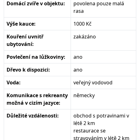
Domácí zvíře v objektu:
povolena pouze malá
rasa
Výše kauce:
1000 Kč
Kouření uvnitř
zakázáno
ubytování:
Povlečení na lůžkoviny:
ano
Dřevo k dispozici:
ano
Voda:
veřejný vodovod
Komunikace s rekreanty
německy
možná v cizím jazyce:
Důležité vzdálenosti:
obchod s potravinami v
létě 2 km
restaurace se
stravováním v létě 2 km