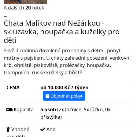
A dalších
20
fotek
...
Chata Malíkov nad Nežárkou -
skluzavka, houpačka a kuželky pro
děti
Skvělá rodinná dovolená pro rodiny s dětmi, pobyt
možný s pejskem. U chaty zahradní posezení, venkovní
krb, ohniště, pískoviště, prolézačky, houpačka,
trampolína, ruské kuželky a hřiště.
CENA
od 10.000 Kč / týden
Objednat pobyt
Kapacita
5 osob
(2x ložnice, 5x lůžko, 0x
přistýlka)
Vhodné
Ano
pro děti