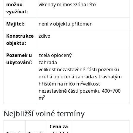
možno
víkendy mimosezóna léto
využívat:
Majitel:
není v objektu přítomen
Konstrukce
zdivo
objektu:
Pozemek u
zcela oplocený
ubytování:
zahrada
velikost nezastavěné části pozemku
druhá oplocená zahrada s travnatým
2
hřištěm na míčo m
velikost
nezastavěné části pozemku 400+700
2
m
Nejbližší volné termíny
Cena za