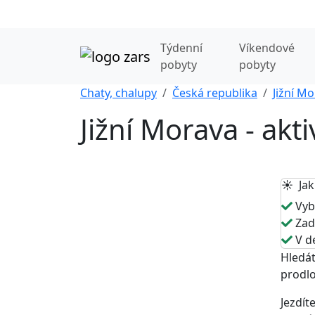
Týdenní
Víkendové
pobyty
pobyty
Chaty, chalupy
Česká republika
Jižní M
Jižní Morava - akt
☀️ Jak
Vybe
Zade
V de
Hledát
prodlo
Jezdít