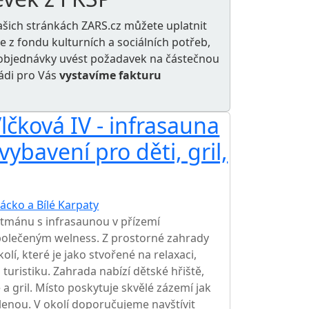
ašich stránkách ZARS.cz můžete uplatnit
le z
fondu kulturních a sociálních potřeb
,
e objednávky uvést požadavek na částečnou
rádi pro Vás
vystavíme fakturu
lčková IV - infrasauna
ybavení pro děti, gril,
ácko a Bílé Karpaty
tmánu s infrasaunou v přízemí
lečeným welness. Z prostorné zahrady
lí, které je jako stvořené na relaxaci,
 turistiku. Zahrada nabízí dětské hřiště,
a gril. Místo poskytuje skvělé zázemí jak
olenou. V okolí doporučujeme navštívit