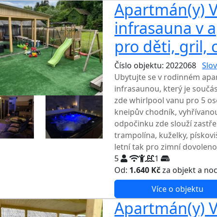
Apartmán(y) Vl
infrasauna v 
pro děti, gril,
Číslo objektu: 2022068
Slov
Ubytujte se v rodinném apar
infrasaunou, který je souč
zde whirlpool vanu pro 5 o
kneipův chodník, vyhřívanou 
odpočinku zde slouží zastře
trampolína, kuželky, pískovi
letní tak pro zimní dovoleno
5
1
Od:
1.640 Kč
za objekt a no
Více o objektu
Apartmán(y) Vl