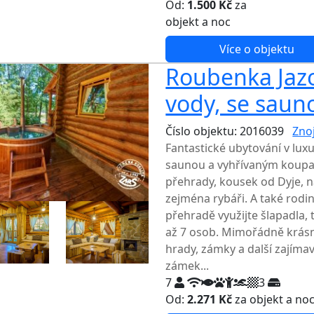
Od:
1.500 Kč
za
NEJNIŽŠ
objekt a noc
Více o objektu
Roubenka Jazo
vody, se sau
Číslo objektu: 2016039
Zno
Fantastické ubytování v lux
saunou a vyhřívaným koup
přehrady, kousek od Dyje, na
zejména rybáři. A také rodi
přehradě využijte šlapadla,
až 7 osob. Mimořádně krásné
hrady, zámky a další zajíma
zámek...
7
3
Od:
2.271 Kč
za objekt a no