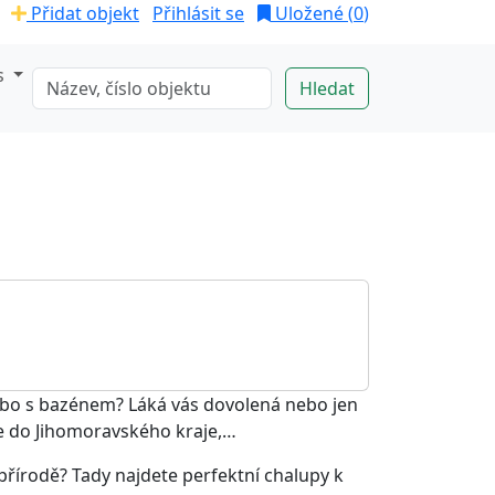
Přidat objekt
Přihlásit se
Uložené (
0
)
s
ebo s bazénem? Láká vás dovolená nebo jen
se do Jihomoravského kraje,…
 přírodě? Tady najdete perfektní chalupy k