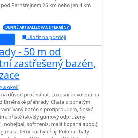
ci pod Pernštejnem 26 km nebo jen 4 km
c
DENNĚ AKTUALIZOVANÉ TERMÍNY
Uložit na později
ady - 50 m od
tní zastřešený bazén,
izace
 a okolí
emá důvod proč váhat. Luxusní dovolená na
od Brněnské přehrady. Chata s bohatým
vyhřívaný bazén s protiproudem, finská
ním, hřiště (skvělý gumový odpružený
l, nohejbal, soft tenis, malá kopaná apod.),
kg masa, letní kuchyně aj. Poloha chaty