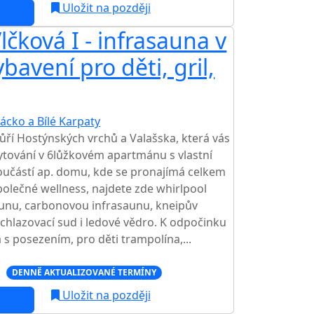
Uložit na později
čková I - infrasauna v
avení pro děti, gril,
ácko a Bílé Karpaty
ří Hostýnských vrchů a Valašska, která vás
ytování v 6lůžkovém apartmánu s vlastní
oučástí ap. domu, kde se pronajímá celkem
polečné wellness, najdete zde whirlpool
aunu, carbonovou infrasaunu, kneipův
ochlazovací sud i ledové vědro. K odpočinku
 s posezením, pro děti trampolína,...
c
DENNĚ AKTUALIZOVANÉ TERMÍNY
Uložit na později