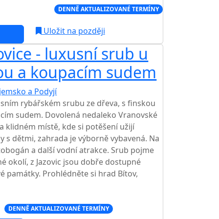
Í CENA NA TRHU
DENNĚ AKTUALIZOVANÉ TERMÍNY
Uložit na později
vice - luxusní srub u
nou a koupacím sudem
jemsko a Podyjí
usním rybářském srubu ze dřeva, s finskou
acím sudem. Dovolená nedaleko Vranovské
 klidném místě, kde si potěšení užijí
ny s dětmi, zahrada je výborně vybavená. Na
 tobogán a další vodní atrakce. Srub pojme
 okolí, z Jazovic jsou dobře dostupné
vé památky. Prohlédněte si hrad Bítov,
c
DENNĚ AKTUALIZOVANÉ TERMÍNY