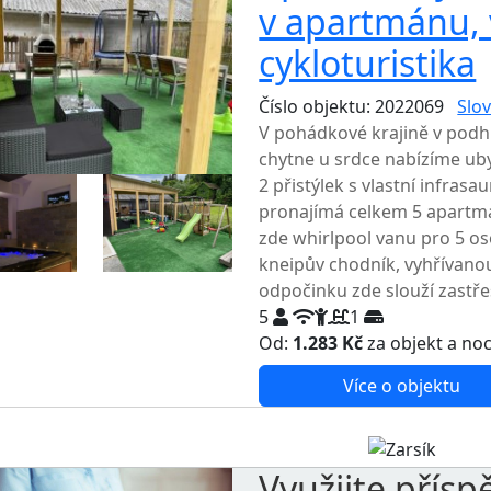
v apartmánu, v
cykloturistika
Číslo objektu: 2022069
Slov
V pohádkové krajině v podhů
chytne u srdce nabízíme ub
2 přistýlek s vlastní infras
pronajímá celkem 5 apartmán
zde whirlpool vanu pro 5 o
kneipův chodník, vyhřívanou 
odpočinku zde slouží zastře
5
1
Od:
1.283 Kč
za objekt a no
Více o objektu
Využijte přísp