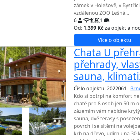
zámek v Holešově, v Bystři
vzdálenou ZOO Lešná...
6
1
Od:
1.399 Kč
za objekt a no
Více o objektu
Chata U přehr
přehrady, vlas
sauna, klimat
Číslo objektu: 2022061
Brno
Kdo si potrpí na komfort n
chatě pro 8 osob jen 50 m 
zázemím vám nabídne krytý 
sauna, dvě terasy s poseze
povrch i se sítěmi na volejba
krb na dřevo, udírnu na 30 