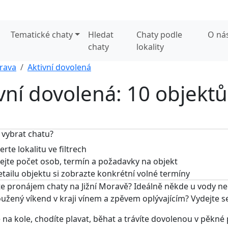
Tematické chaty
Hledat
Chaty podle
O ná
chaty
lokality
orava
Aktivní dovolená
ivní dovolená: 10 objektů
 vybrat chatu?
rte lokalitu ve filtrech
jte počet osob, termín a požadavky na objekt
tailu objektu si zobrazte konkrétní volné termíny
e pronájem chaty na Jižní Moravě? Ideálně někde u vody n
užený víkend v kraji vínem a zpěvem oplývajícím? Vydejte 
e na kole, chodíte plavat, běhat a trávíte dovolenou v pěkné