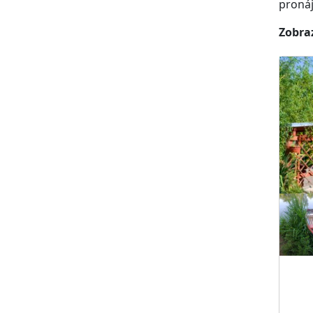
proná
Zobraz