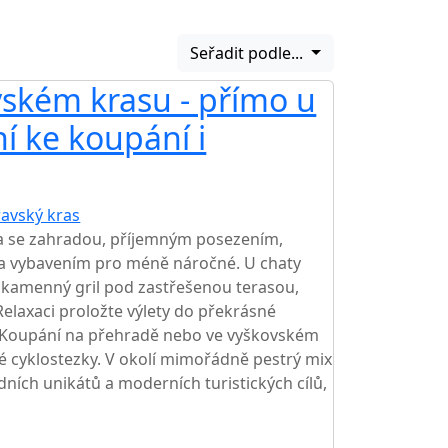
Seřadit podle...
ském krasu - přímo u
ní ke koupání i
avský kras
a se zahradou, příjemným posezením,
 vybavením pro méně náročné. U chaty
, kamenný gril pod zastřešenou terasou,
Relaxaci proložte výlety do překrásné
 Koupání na přehradě nebo ve vyškovském
 cyklostezky. V okolí mimořádně pestrý mix
dních unikátů a moderních turistických cílů,