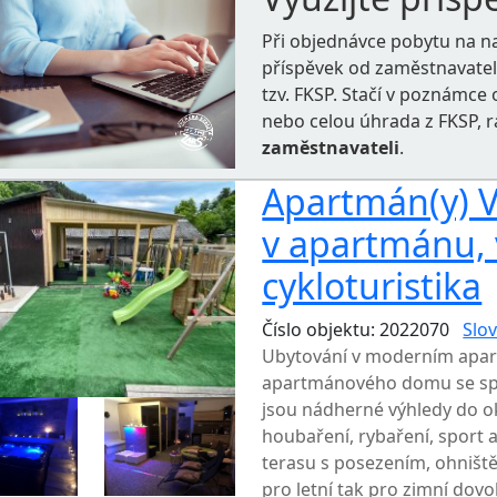
Při objednávce pobytu na n
příspěvek od zaměstnavate
tzv. FKSP. Stačí v poznámc
nebo celou úhrada z FKSP, 
zaměstnavateli
.
Apartmán(y) V
v apartmánu, v
cykloturistika
Číslo objektu: 2022070
Slov
Ubytování v moderním apar
apartmánového domu se spo
jsou nádherné výhledy do oko
houbaření, rybaření, sport a
terasu s posezením, ohniště 
pro letní tak pro zimní dov