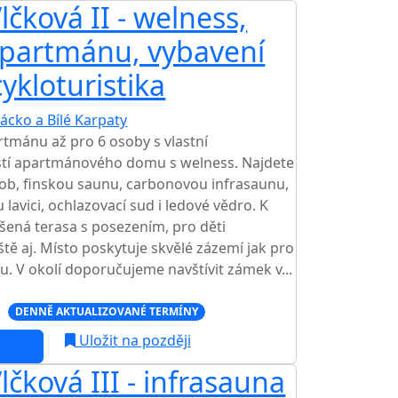
čková II - welness,
apartmánu, vybavení
 cykloturistika
ácko a Bílé Karpaty
tmánu až pro 6 osoby s vlastní
ástí apartmánového domu s welness. Najdete
sob, finskou saunu, carbonovou infrasaunu,
lavici, ochlazovací sud i ledové vědro. K
šená terasa s posezením, pro děti
ště aj. Místo poskytuje skvělé zázemí jak pro
u. V okolí doporučujeme navštívit zámek v...
c
DENNĚ AKTUALIZOVANÉ TERMÍNY
Uložit na později
čková III - infrasauna