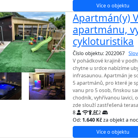
Více o objektu
Apartmán(y) Vl
apartmánu, vyb
cykloturistika
Číslo objektu: 2022067
Slov
V pohádkové krajině v podhů
chytne u srdce nabízíme ub
infrasaunou. Apartmán je s
5 apartmánů, pro které je s
vanu pro 5 osob, finskou s
chodník, vyhřívanou lavici, 
zde slouží zastřešená terasa
8
2
Od:
1.640 Kč
za objekt a no
Více o objektu