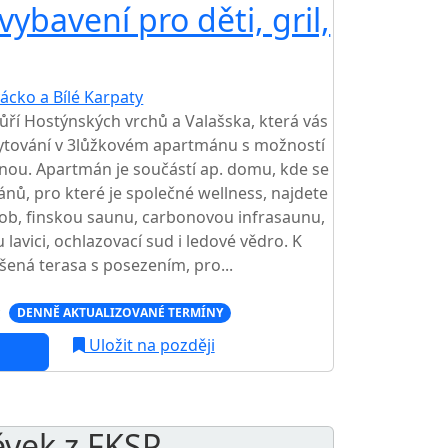
ybavení pro děti, gril,
ácko a Bílé Karpaty
ří Hostýnských vrchů a Valašska, která vás
ytování v 3lůžkovém apartmánu s možností
aunou. Apartmán je součástí ap. domu, kde se
ů, pro které je společné wellness, najdete
sob, finskou saunu, carbonovou infrasaunu,
lavici, ochlazovací sud i ledové vědro. K
šená terasa s posezením, pro...
c
DENNĚ AKTUALIZOVANÉ TERMÍNY
Uložit na později
ěvek z FKSP