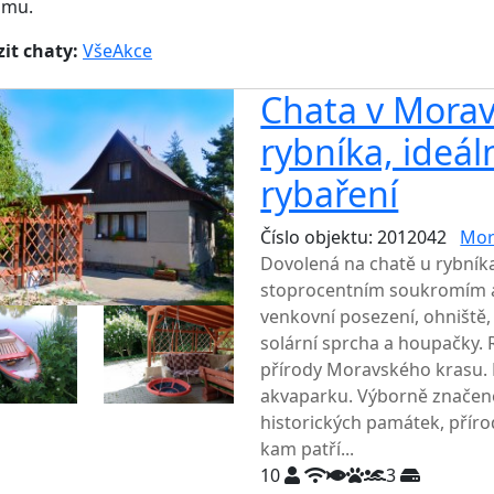
jmu.
it chaty:
Vše
Akce
Chata v Morav
rybníka, ideál
rybaření
Číslo objektu: 2012042
Mor
Dovolená na chatě u rybník
stoprocentním soukromím a
venkovní posezení, ohniště
solární sprcha a houpačky. 
přírody Moravského krasu.
akvaparku. Výborně značené
historických památek, příro
kam patří...
10
3