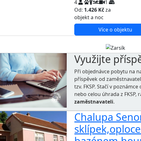
4
1
Od:
1.426 Kč
za
NEJNIŽŠ
objekt a noc
Více o objektu
Využijte přísp
Při objednávce pobytu na n
příspěvek od zaměstnavate
tzv. FKSP. Stačí v poznámc
nebo celou úhrada z FKSP, 
zaměstnavateli
.
Chalupa Senor
sklípek,oploc
bazénem,hou