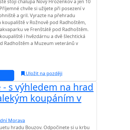
tě stojí chalupa Nový Hrozenkov a jen 10
říjemné chvíle si užijete při posezení v
ohniště a gril. Vyrazte na přehradu
na koupaliště v Rožnově pod Radhoštěm,
 v akvaparku ve Frenštátě pod Radhoštěm.
koupaliště i hvězdárnu a dvě šlechtická
pod Radhoštěm a Muzeum veteránů v
c
Uložit na později
 - s výhledem na hrad
alekým koupáním v
ední Morava
TOP HODNOCENÍ
luetu hradu Bouzov. Odpočinete si u krbu