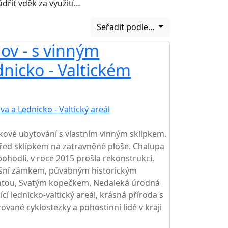
dřit vděk za využití…
Seřadit podle...
ov - s vinným
dnicko - Valtickém
va a Lednicko - Valtický areál
kové ubytování s vlastním vinným sklípkem.
ed sklípkem na zatravněné ploše. Chalupa
hodlí, v roce 2015 prošla rekonstrukcí.
yšní zámkem, půvabným historickým
ntou, Svatým kopečkem. Nedaleká úrodná
ící lednicko-valtický areál, krásná příroda s
vané cyklostezky a pohostinní lidé v kraji