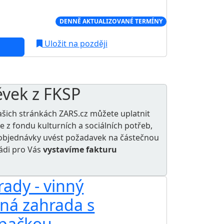
Í CENA NA TRHU
DENNĚ AKTUALIZOVANÉ TERMÍNY
Uložit na později
ěvek z FKSP
ašich stránkách ZARS.cz můžete uplatnit
le z
fondu kulturních a sociálních potřeb
,
e objednávky uvést požadavek na částečnou
rádi pro Vás
vystavíme fakturu
ady - vinný
ená zahrada s
pačkou