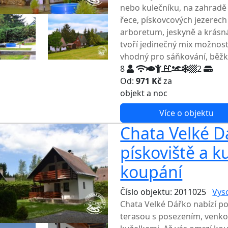
nebo kulečníku, na zahradě 
řece, pískovcových jezerech
arboretum, jeskyně a krásn
tvoří jedinečný mix možností
vhodný pro sáňkování, běžky
8
2
Od:
971 Kč
za
NEJNIŽŠ
objekt a noc
Více o objektu
Chata Velké D
pískoviště a k
koupání
Číslo objektu: 2011025
Vys
Chata Velké Dářko nabízí p
terasou s posezením, venko