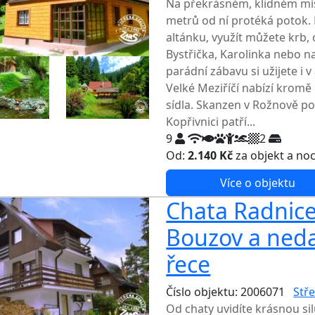
Na překrásném, klidném mís
metrů od ní protéká potok. P
altánku, využít můžete krb, 
Bystřička, Karolinka nebo 
parádní zábavu si užijete i
Velké Meziříčí nabízí kromě 
sídla. Skanzen v Rožnově 
Kopřivnici patří...
9
2
Od:
2.140 Kč
za objekt a no
Více o objektu
Chata Radnice
Bouzov a ned
řece
Číslo objektu: 2006071
Stř
Od chaty uvidíte krásnou si