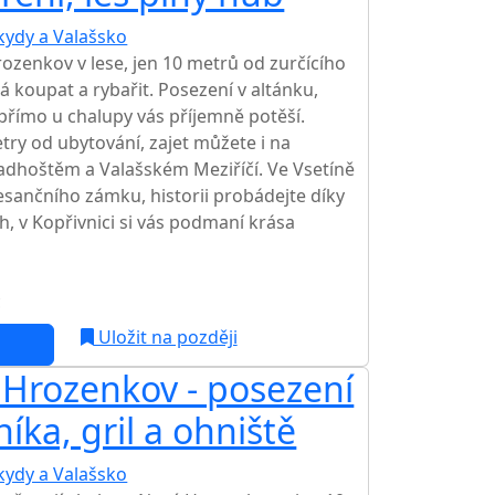
kydy a Valašsko
TOP HODNOCENÍ
zenkov v lese, jen 10 metrů od zurčícího
 koupat a rybařit. Posezení v altánku,
 přímo u chalupy vás příjemně potěší.
try od ubytování, zajet můžete i na
adhoštěm a Valašském Meziříčí. Ve Vsetíně
sančního zámku, historii probádejte díky
h, v Kopřivnici si vás podmaní krása
c
Uložit na později
Hrozenkov - posezení
níka, gril a ohniště
kydy a Valašsko
TOP HODNOCENÍ