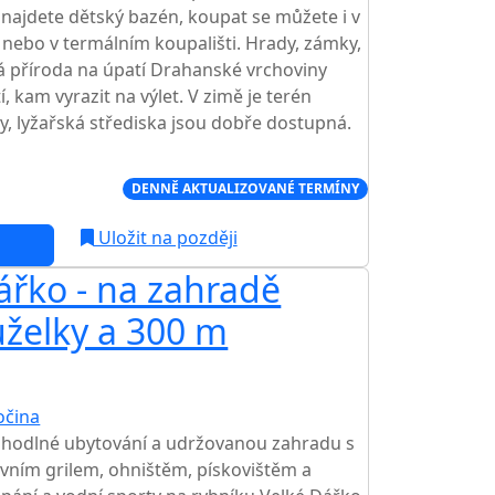
najdete dětský bazén, koupat se můžete i v
 nebo v termálním koupališti. Hrady, zámky,
á příroda na úpatí Drahanské vrchoviny
, kam vyrazit na výlet. V zimě je terén
, lyžařská střediska jsou dobře dostupná.
Í CENA NA TRHU
DENNĚ AKTUALIZOVANÉ TERMÍNY
Uložit na později
ářko - na zahradě
AKCE
uželky a 300 m
očina
TOP HODNOCENÍ
ohodlné ubytování a udržovanou zahradu s
vním grilem, ohništěm, pískovištěm a