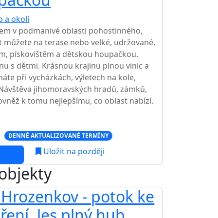
 a okolí
TOP HODNOCENÍ
em v podmanivé oblasti pohostinného,
 můžete na terase nebo velké, udržované,
m, pískovištěm a dětskou houpačkou.
nu s dětmi. Krásnou krajinu plnou vinic a
áte při vycházkách, výletech na kole,
 Návštěva jihomoravských hradů, zámků,
ovněž k tomu nejlepšímu, co oblast nabízí.
c
DENNĚ AKTUALIZOVANÉ TERMÍNY
Uložit na později
 objekty
Hrozenkov - potok ke
ření, les plný hub