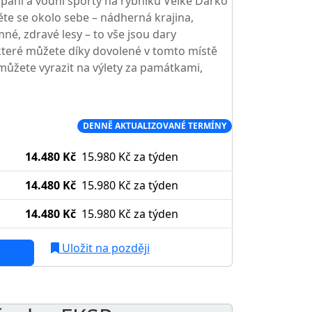
pání a vodní sporty na rybníku Velké Dářko
te se okolo sebe – nádherná krajina,
né, zdravé lesy – to vše jsou dary
teré můžete díky dovolené v tomto místě
l můžete vyrazit na výlety za památkami,
Í CENA NA TRHU
DENNĚ AKTUALIZOVANÉ TERMÍNY
14.480 Kč
15.980 Kč
za týden
14.480 Kč
15.980 Kč
za týden
14.480 Kč
15.980 Kč
za týden
Uložit na později