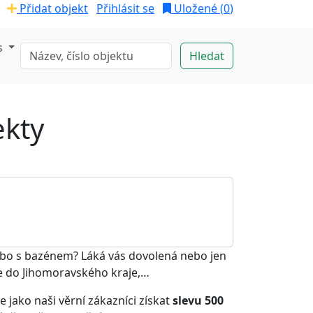
Přidat objekt
Přihlásit se
Uložené (
0
)
s
ekty
ebo s bazénem? Láká vás dovolená nebo jen
se do Jihomoravského kraje,…
 jako naši věrní zákazníci získat
slevu 500