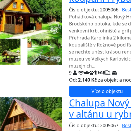
Číslo objektu: 2005066
Bes
Pohádková chalupa Nový Hro
Brodského potoka, kde se dá
venkovní krb, ohniště a gril
Přehrada Karolinka 2 kilome
koupaliště v Rožnově pod R
se nechte unést krásou rene
muzeu ve Velkých Karlovicíc
muzejních...
9
2
Od:
2.140 Kč
za objekt a no
Více o objektu
Chalupa Nový 
v altánu u ryb
Číslo objektu: 2005067
Bes