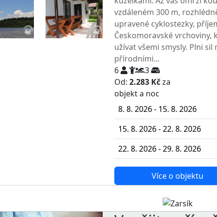
kuželkami. Až vás omrzí kou
vzdáleném 300 m, rozhlédně
upravené cyklostezky, příjem
Českomoravské vrchoviny, k
užívat všemi smysly. Plni si
přírodními...
6
3
Od:
2.283 Kč
za
NEJNIŽŠ
objekt a noc
8. 8. 2026 - 15. 8. 2026
15. 8. 2026 - 22. 8. 2026
22. 8. 2026 - 29. 8. 2026
Více o objektu