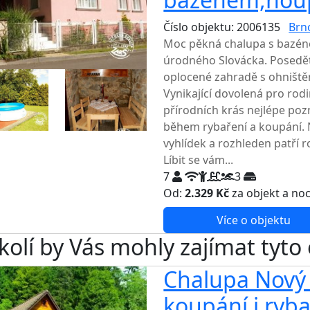
Číslo objektu: 2006135
Brno
Moc pěkná chalupa s bazén
úrodného Slovácka. Posedět
oplocené zahradě s ohniště
Vynikající dovolená pro rodi
přírodních krás nejlépe pozn
během rybaření a koupání.
vyhlídek a rozhleden patří r
Líbit se vám...
7
3
Od:
2.329 Kč
za objekt a no
Více o objektu
kolí by Vás mohly zajímat tyto
Chalupa Nový 
koupání i ryba