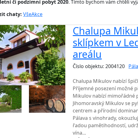
letní či podzimní pobyt 2020
. Tímto bychom vám chtěli vyjá
it chaty:
Vše
Akce
Chalupa Mikul
sklípkem v Le
areálu
Číslo objektu: 2004120
Pála
TOP HODNOCENÍ
Chalupa Mikulov nabízí špič
Příjemné posezení možné př
Mikulov nabízí mimořádné po
Jihomoravský Mikulov se p
centrem a přírodní domina
Pálava s vinohrady, okouzluj
řadou pamětihodností, udržo
vína...