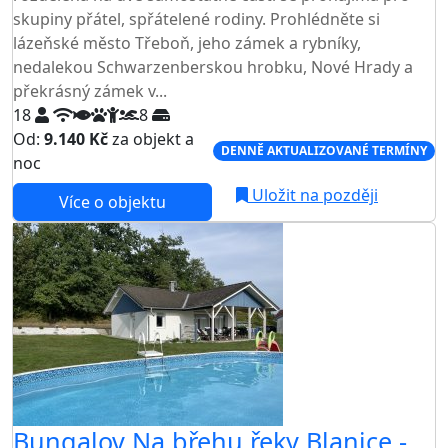
skupiny přátel, spřátelené rodiny. Prohlédněte si
lázeňské město Třeboň, jeho zámek a rybníky,
nedalekou Schwarzenberskou hrobku, Nové Hrady a
překrásný zámek v...
18
8
Od:
9.140 Kč
za objekt a
DENNĚ AKTUALIZOVANÉ TERMÍNY
noc
Uložit na později
Více o objektu
Bungalov Na břehu řeky Blanice -