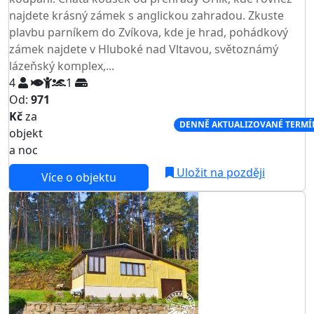
najdete krásný zámek s anglickou zahradou. Zkuste
plavbu parníkem do Zvíkova, kde je hrad, pohádkový
zámek najdete v Hluboké nad Vltavou, světoznámý
lázeňský komplex,...
4
1
Od:
971
Kč
za
NEJNIŽŠÍ CENA NA TRHU
DENNĚ AKTUALIZOVANÉ TERMÍ
objekt
a noc
Uložit na později
Více o objektu
AKCE