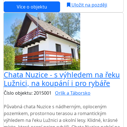
Uložit na později
Více o objektu
Chata Nuzice - s výhledem na řeku
Lužnici, na koupání i pro rybáře
Číslo objektu: 2015001
Orlík a Táborsko
TOP HODNOCENÍ
Půvabná chata Nuzice s nádherným, oploceným
pozemkem, prostornou terasou a romantickým
výhledem na řeku Lužnici a okolní lesy. Klidné, krásné