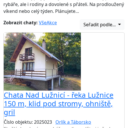
rybáře, ale i rodiny a dovolené s přáteli. Na prodloužený
víkend nebo celý týden. Plánujete…
Zobrazit chaty:
Vše
Akce
Seřadit podle...
Chata Nad Lužnicí - řeka Lužnice
150 m, klid pod stromy, ohniště,
gril
Číslo objektu: 2025023
Orlík a Táborsko