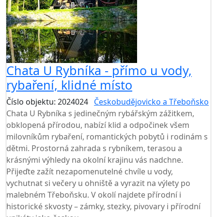
Chata U Rybníka - přímo u vody,
rybaření, klidné místo
Číslo objektu: 2024024
Českobudějovicko a Třeboňsko
Chata U Rybníka s jedinečným rybářským zážitkem,
obklopená přírodou, nabízí klid a odpočinek všem
milovníkům rybaření, romantických pobytů i rodinám s
dětmi. Prostorná zahrada s rybníkem, terasou a
krásnými výhledy na okolní krajinu vás nadchne.
Přijeďte zažít nezapomenutelné chvíle u vody,
vychutnat si večery u ohniště a vyrazit na výlety po
malebném Třeboňsku. V okolí najdete přírodní i
historické skvosty – zámky, stezky, pivovary i přírodní