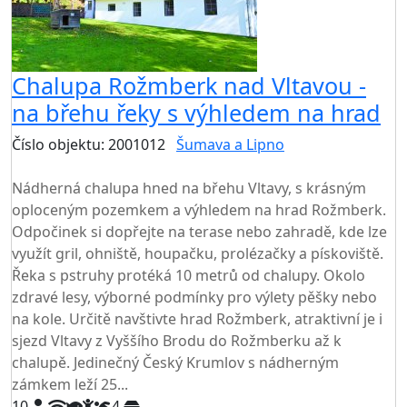
Chalupa Rožmberk nad Vltavou -
na břehu řeky s výhledem na hrad
Číslo objektu: 2001012
Šumava a Lipno
TOP HODNOCENÍ
Nádherná chalupa hned na břehu Vltavy, s krásným
oploceným pozemkem a výhledem na hrad Rožmberk.
Odpočinek si dopřejte na terase nebo zahradě, kde lze
využít gril, ohniště, houpačku, prolézačky a pískoviště.
Řeka s pstruhy protéká 10 metrů od chalupy. Okolo
zdravé lesy, výborné podmínky pro výlety pěšky nebo
na kole. Určitě navštivte hrad Rožmberk, atraktivní je i
sjezd Vltavy z Vyššího Brodu do Rožmberku až k
chalupě. Jedinečný Český Krumlov s nádherným
zámkem leží 25...
10
4