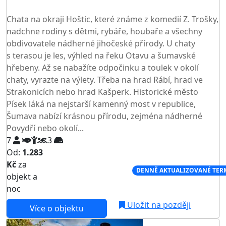
TOP HODNOCENÍ
Chata na okraji Hoštic, které známe z komedií Z. Trošky,
nadchne rodiny s dětmi, rybáře, houbaře a všechny
obdivovatele nádherné jihočeské přírody. U chaty
s terasou je les, výhled na řeku Otavu a šumavské
hřebeny. Až se nabažíte odpočinku a toulek v okolí
chaty, vyrazte na výlety. Třeba na hrad Rábí, hrad ve
Strakonicích nebo hrad Kašperk. Historické město
Písek láká na nejstarší kamenný most v republice,
Šumava nabízí krásnou přírodu, zejména nádherné
Povydří nebo okolí...
7
3
Od:
1.283
Kč
za
NEJNIŽŠÍ CENA NA TRHU
DENNĚ AKTUALIZOVANÉ TER
objekt a
noc
Uložit na později
Více o objektu