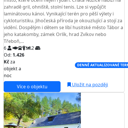
místo, které ocení nejen rybáři. Chata Nuzice nabízí na
zahradě gril, ohniště, stolní tenis. Lze si vypůjčit
laminátovou kánoi. Vynikající terén pro pěší výlety i
cykloturistiku. Jihočeská příroda je okouzlující a stojí za
vidění. Dospělým i dětem se líbí husitské město Tábor a
jeho katakomby, zámek Orlík, hrad Zvíkov nebo
Třeboň,...
6
2
Od:
1.426
Kč
za
NEJNIŽŠÍ CENA NA TRHU
DENNĚ AKTUALIZOVANÉ TER
objekt a
noc
Uložit na později
Více o objektu