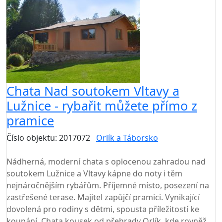
Chata Nad soutokem Vltavy a
Lužnice - rybařit můžete přímo z
pramice
Číslo objektu: 2017072
Orlík a Táborsko
TOP HODNOCENÍ
Nádherná, moderní chata s oplocenou zahradou nad
soutokem Lužnice a Vltavy kápne do noty i těm
nejnáročnějším rybářům. Příjemné místo, posezení na
zastřešené terase. Majitel zapůjčí pramici. Vynikající
dovolená pro rodiny s dětmi, spousta příležitostí ke
koupání. Chata kousek od přehrady Orlík, kde rovněž