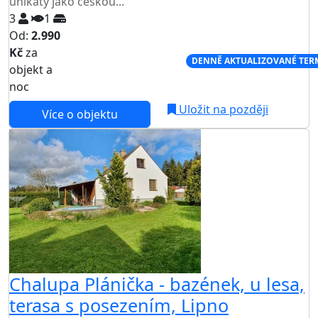
unikáty jako českou...
3
1
Od:
2.990
Kč
za
NEJNIŽŠÍ CENA NA TRHU
DENNĚ AKTUALIZOVANÉ TER
objekt a
noc
Uložit na později
Více o objektu
Chalupa Plánička - bazének, u lesa,
terasa s posezením, Lipno