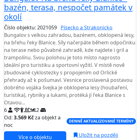
bazén, terasa, nespočet památek v
okolí
Číslo objektu: 2021059
Písecko a Strakonicko
Bungalov s velkou zahradou, bazénem, obklopená lesy,
na břehu řeky Blanice. Síly načerpáte během odpočinku
na terase nebo půvabné zahradě, kde najdete i gril a
trampolínu. Svou polohou je toto místo naprosto
ideální pro turistiku a sportovní vyžití. V místě nově
zbudované cyklostezky s propojením od Orlické
přehrady až k pošumaví. Vesnice proslavená postavou
dobrého vojáka švejka je obklopena lesy (houbaření,
turistika), rybníky a lukami, protéká jí řeka Blanice s
Otavou...
6
2
Od:
3.569 Kč
za objekt a
DENNĚ AKTUALIZOVANÉ TERMÍNY
noc
Uložit na později
Více o objektu