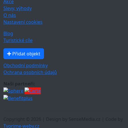
Akce
Slevy, výhody
O nás
Nastavení cookies
Blog
Turistické cíle
Přidat objekt
Obchodní podmínky
Ochrana osobních údajů
Naši partneři:
Copyright © 2026 | Design by SenseMedia.cz | Code by
Tvorime-weby.cz