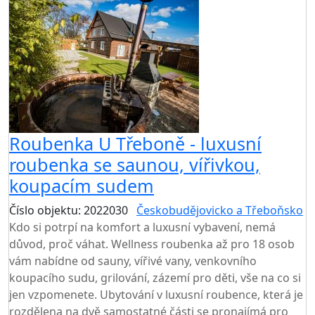
Roubenka U Třeboně - luxusní
roubenka se saunou, vířivkou,
koupacím sudem
Číslo objektu: 2022030
Českobudějovicko a Třeboňsko
Kdo si potrpí na komfort a luxusní vybavení, nemá
důvod, proč váhat. Wellness roubenka až pro 18 osob
vám nabídne od sauny, vířivé vany, venkovního
koupacího sudu, grilování, zázemí pro děti, vše na co si
jen vzpomenete. Ubytování v luxusní roubence, která je
rozdělena na dvě samostatné části se pronajímá pro