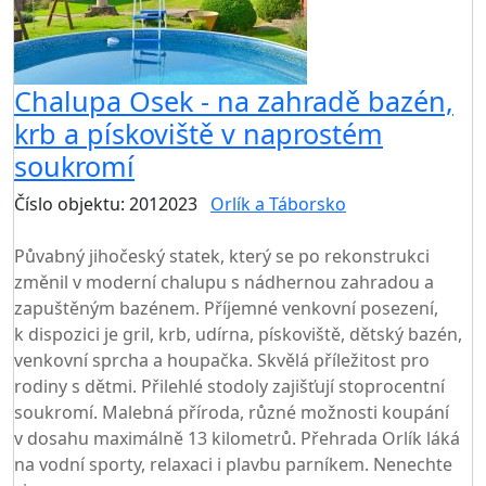
Chalupa Osek - na zahradě bazén,
krb a pískoviště v naprostém
soukromí
Číslo objektu: 2012023
Orlík a Táborsko
TOP HODNOCENÍ
Půvabný jihočeský statek, který se po rekonstrukci
změnil v moderní chalupu s nádhernou zahradou a
zapuštěným bazénem. Příjemné venkovní posezení,
k dispozici je gril, krb, udírna, pískoviště, dětský bazén,
venkovní sprcha a houpačka. Skvělá příležitost pro
rodiny s dětmi. Přilehlé stodoly zajišťují stoprocentní
soukromí. Malebná příroda, různé možnosti koupání
v dosahu maximálně 13 kilometrů. Přehrada Orlík láká
na vodní sporty, relaxaci i plavbu parníkem. Nenechte