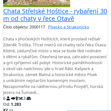
Chata Střelské Hoštice - rybaření 30
m od chaty v řece Otavě
Číslo objektu: 2000117
Písecko a Strakonicko
TOP HODNOCENÍ
Chata v jihočeských Hošticích, které proslavil režisér
Zdeněk Troška. Třicet metrů od chatky teče řeka Otava.
Klidné, zádumčivé místo u lesa se bude líbit rodinám
s dětmi a rybářům. Otevřená terasa, zahradní posezení
a gril zpříjemní váš pobyt. Historické pamětihodnosti
v okolí vás nadchnou: jde o hrad Rábí, Kašperk a
Strakonice, zámek Blatná a historické město Písek
s unikátním nejstarším kamenným mostem.
Nezapomeňte na nádhernou přírodu Povydří, horská
jezera na Šumavě...
6
3
Od:
1.283
Kč
za