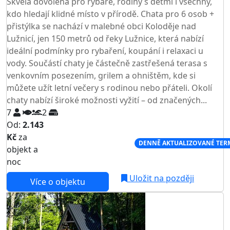
Skvělá dovolená pro rybáře, rodiny s dětmi i všechny,
kdo hledají klidné místo v přírodě. Chata pro 6 osob +
přistýlka se nachází v malebné obci Koloděje nad
Lužnicí, jen 150 metrů od řeky Lužnice, která nabízí
ideální podmínky pro rybaření, koupání i relaxaci u
vody. Součástí chaty je částečně zastřešená terasa s
venkovním posezením, grilem a ohništěm, kde si
můžete užít letní večery s rodinou nebo přáteli. Okolí
chaty nabízí široké možnosti vyžití – od značených...
7
2
Od:
2.143
Kč
za
NEJNIŽŠÍ CENA NA TRHU
DENNĚ AKTUALIZOVANÉ TER
objekt a
noc
Uložit na později
Více o objektu