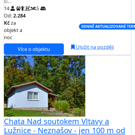
si...
14
5
Od:
2.284
Kč
za
NEJNIŽŠÍ CENA NA TRHU
DENNĚ AKTUALIZOVANÉ TER
objekt a
noc
Uložit na později
Více o objektu
Chata Nad soutokem Vltavy a
Lužnice - Neznašov - jen 100 m od