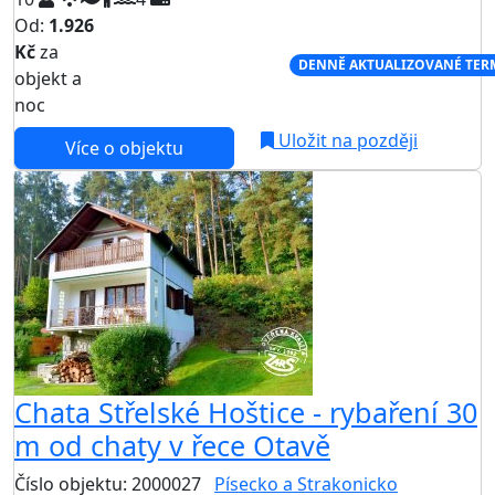
Od:
1.926
Kč
za
NEJNIŽŠÍ CENA NA TRHU
DENNĚ AKTUALIZOVANÉ TER
objekt a
noc
Uložit na později
Více o objektu
Chata Střelské Hoštice - rybaření 30
m od chaty v řece Otavě
Číslo objektu: 2000027
Písecko a Strakonicko