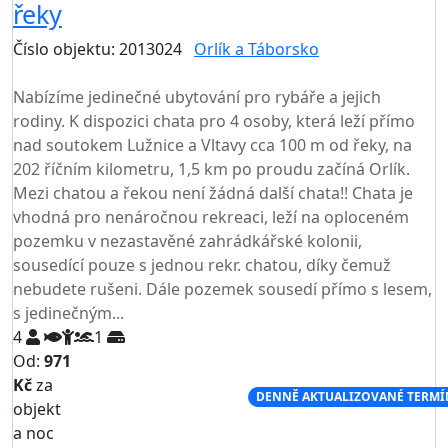
řeky
Číslo objektu: 2013024
Orlík a Táborsko
TOP HODNOCENÍ
Nabízíme jedinečné ubytování pro rybáře a jejich
rodiny. K dispozici chata pro 4 osoby, která leží přímo
nad soutokem Lužnice a Vltavy cca 100 m od řeky, na
202 říčním kilometru, 1,5 km po proudu začíná Orlík.
Mezi chatou a řekou není žádná další chata!! Chata je
vhodná pro nenáročnou rekreaci, leží na oploceném
pozemku v nezastavěné zahrádkářské kolonii,
sousedící pouze s jednou rekr. chatou, díky čemuž
nebudete rušeni. Dále pozemek sousedí přímo s lesem,
s jedinečným...
4
1
Od:
971
Kč
za
NEJNIŽŠÍ CENA NA TRHU
DENNĚ AKTUALIZOVANÉ TERMÍ
objekt
a noc