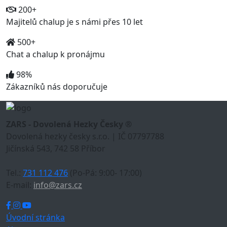
200+
Majitelů chalup je s námi přes 10 let
500+
Chat a chalup k pronájmu
98%
Zákazníků nás doporučuje
ZARS - Dovolená Hezky Česky ®
Dovolená hezky česky s.r.o. | IČ 07797788
Jičínská 543, 742 58 Příbor
Tel.:
731 112 476
(Po-Pá: 9:00- 17:00)
E-mail:
info@zars.cz
Úvodní stránka