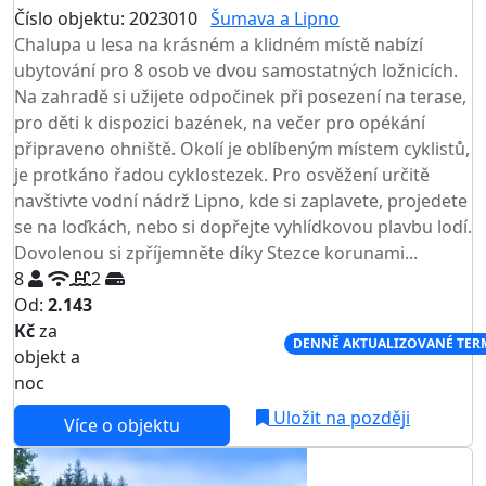
Číslo objektu: 2023010
Šumava a Lipno
Chalupa u lesa na krásném a klidném místě nabízí
ubytování pro 8 osob ve dvou samostatných ložnicích.
Na zahradě si užijete odpočinek při posezení na terase,
pro děti k dispozici bazének, na večer pro opékání
připraveno ohniště. Okolí je oblíbeným místem cyklistů,
je protkáno řadou cyklostezek. Pro osvěžení určitě
navštivte vodní nádrž Lipno, kde si zaplavete, projedete
se na loďkách, nebo si dopřejte vyhlídkovou plavbu lodí.
Dovolenou si zpříjemněte díky Stezce korunami...
8
2
Od:
2.143
Kč
za
NEJNIŽŠÍ CENA NA TRHU
DENNĚ AKTUALIZOVANÉ TER
objekt a
noc
Uložit na později
Více o objektu