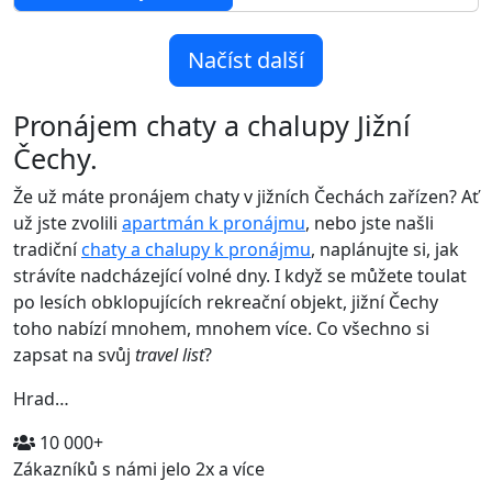
Načíst další
Pronájem chaty a chalupy Jižní
Čechy.
Že už máte pronájem chaty v jižních Čechách zařízen? Ať
už jste zvolili
apartmán k pronájmu
, nebo jste našli
tradiční
chaty a chalupy k pronájmu
, naplánujte si, jak
strávíte nadcházející volné dny. I když se můžete toulat
po lesích obklopujících rekreační objekt, jižní Čechy
toho nabízí mnohem, mnohem více. Co všechno si
zapsat na svůj
travel list
?
Hrad…
10 000+
Zákazníků s námi jelo 2x a více