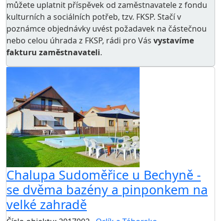
můžete uplatnit příspěvek od zaměstnavatele z
fondu
kulturních a sociálních potřeb
, tzv. FKSP. Stačí v
poznámce objednávky uvést požadavek na částečnou
nebo celou úhrada z FKSP, rádi pro Vás
vystavíme
fakturu zaměstnavateli
.
Chalupa Sudoměřice u Bechyně -
se dvěma bazény a pinponkem na
velké zahradě