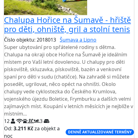
Chalupa Hořice na Šumavě - hřiště
pro děti, ohniště, gril a stolní tenis
Číslo objektu: 2018013
Šumava a Lipno
Super ubytování pro spřátelené rodiny s dětma.
Chalupa na okraji obce Hořice na Šumavě je ideálním
místem pro Vaší letní dovolenou. U chalupy pro děti
pískoviště, skluzavka, pískoviště, bazén a venkovní
spaní pro děti v sudu (chatičce). Na zahradě si můžete
posedět, ugrilovat, něco opéct na ohništi. Okolo
chalupy vede cyklostezka do Českého Krumlova,
vojenského újezdu Boletice, Frymburku a dalších velmi
zajímavých míst. Koupání v letních měsících je nejblíže v
místním...
12
3
Od:
3.211 Kč
za objekt a
DENNĚ AKTUALIZOVANÉ TERMÍNY
noc