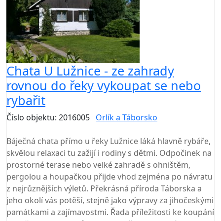
Chata U Lužnice - ze zahrady
rovnou do řeky vykoupat se nebo
rybařit
Číslo objektu: 2016005
Orlík a Táborsko
TOP HODNOCENÍ
Báječná chata přímo u řeky Lužnice láká hlavně rybáře,
skvělou relaxaci tu zažijí i rodiny s dětmi. Odpočinek na
prostorné terase nebo velké zahradě s ohništěm,
pergolou a houpačkou přijde vhod zejména po návratu
z nejrůznějších výletů. Překrásná příroda Táborska a
jeho okolí vás potěší, stejně jako výpravy za jihočeskými
památkami a zajímavostmi. Řada příležitosti ke koupání