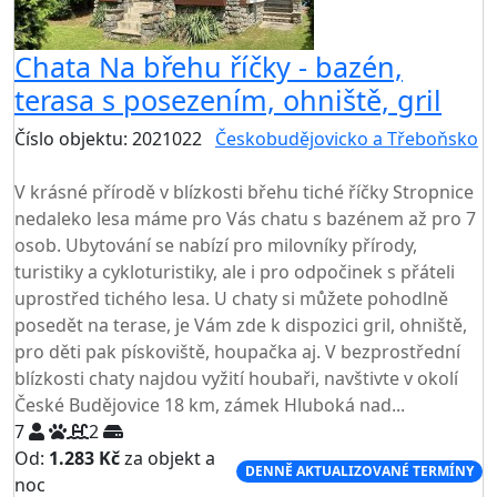
Chata Na břehu říčky - bazén,
terasa s posezením, ohniště, gril
Číslo objektu: 2021022
Českobudějovicko a Třeboňsko
TOP HODNOCENÍ
V krásné přírodě v blízkosti břehu tiché říčky Stropnice
nedaleko lesa máme pro Vás chatu s bazénem až pro 7
osob. Ubytování se nabízí pro milovníky přírody,
turistiky a cykloturistiky, ale i pro odpočinek s přáteli
uprostřed tichého lesa. U chaty si můžete pohodlně
posedět na terase, je Vám zde k dispozici gril, ohniště,
pro děti pak pískoviště, houpačka aj. V bezprostřední
blízkosti chaty najdou vyžití houbaři, navštivte v okolí
České Budějovice 18 km, zámek Hluboká nad...
7
2
Od:
1.283 Kč
za objekt a
DENNĚ AKTUALIZOVANÉ TERMÍNY
noc