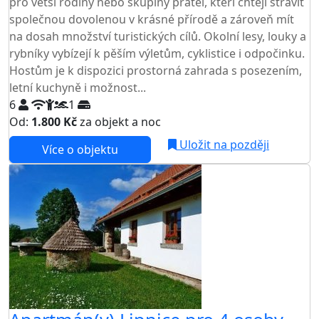
pro větší rodiny nebo skupiny přátel, kteří chtějí strávit
společnou dovolenou v krásné přírodě a zároveň mít
na dosah množství turistických cílů. Okolní lesy, louky a
rybníky vybízejí k pěším výletům, cyklistice i odpočinku.
Hostům je k dispozici prostorná zahrada s posezením,
letní kuchyně i možnost...
6
1
Od:
1.800 Kč
za objekt a noc
NEJNIŽŠÍ CENA NA TRHU
Uložit na později
Více o objektu