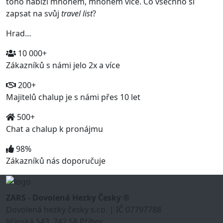
toho nabízí mnohem, mnohem více. Co všechno si
zapsat na svůj
travel list
?
Hrad…
10 000+
Zákazníků s námi jelo 2x a více
200+
Majitelů chalup je s námi přes 10 let
500+
Chat a chalup k pronájmu
98%
Zákazníků nás doporučuje
ZARS - Dovolená Hezky Česky ®
Dovolená hezky česky s.r.o. | IČ 07797788
Jičínská 543, 742 58 Příbor