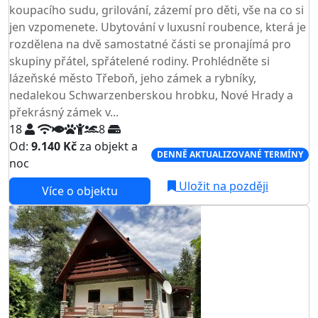
koupacího sudu, grilování, zázemí pro děti, vše na co si
jen vzpomenete. Ubytování v luxusní roubence, která je
rozdělena na dvě samostatné části se pronajímá pro
skupiny přátel, spřátelené rodiny. Prohlédněte si
lázeňské město Třeboň, jeho zámek a rybníky,
nedalekou Schwarzenberskou hrobku, Nové Hrady a
překrásný zámek v...
18
8
Od:
9.140 Kč
za objekt a
DENNĚ AKTUALIZOVANÉ TERMÍNY
noc
Uložit na později
Více o objektu