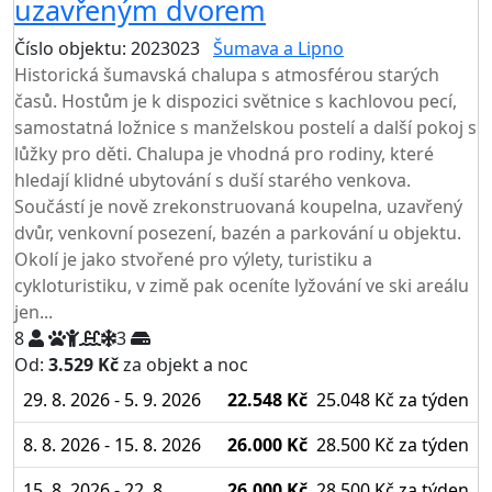
uzavřeným dvorem
Číslo objektu: 2023023
Šumava a Lipno
Historická šumavská chalupa s atmosférou starých
časů. Hostům je k dispozici světnice s kachlovou pecí,
samostatná ložnice s manželskou postelí a další pokoj s
lůžky pro děti. Chalupa je vhodná pro rodiny, které
hledají klidné ubytování s duší starého venkova.
Součástí je nově zrekonstruovaná koupelna, uzavřený
dvůr, venkovní posezení, bazén a parkování u objektu.
Okolí je jako stvořené pro výlety, turistiku a
cykloturistiku, v zimě pak oceníte lyžování ve ski areálu
jen...
8
3
Od:
3.529 Kč
za objekt a noc
NEJNIŽŠÍ CENA NA TRHU
29. 8. 2026 - 5. 9. 2026
22.548 Kč
25.048 Kč
za týden
8. 8. 2026 - 15. 8. 2026
26.000 Kč
28.500 Kč
za týden
15. 8. 2026 - 22. 8.
26.000 Kč
28.500 Kč
za týden