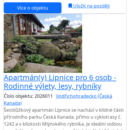
Uložit na později
Více o objektu
Apartmán(y) Lipnice pro 6 osob -
Rodinné výlety, lesy, rybníky
Číslo objektu: 2026011
Jindřichohradecko (Česká
Kanada)
Šestilůžkový apartmán Lipnice se nachází v klidné části
přírodního parku Česká Kanada, přímo u cyklotrasy č.
1242 a v blízkosti Mlýnského rybníka. Je ideální volbou