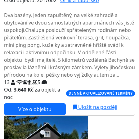
Číslo objektu: 2017002
Orlík a Táborsko
TOP HODNOCENÍ
Dva bazény, jeden zapuštěný, na velké zahradě a
ubytování ve dvou samostatných apartmánech vás jistě
uspokojí.Chalupa poslouží spřáteleným rodinám nebo
přátelům. Zastřešená venkovní terasa, gril, houpačka,
mini ping pong, kuželky a zatravněné hřiště svádí k
relaxaci i aktivnímu odpočinku. V oddělené části
objektu bydlí majitelé. 5 kilometrů vzdálená Bechyně se
proslavila lázněmi i krásným zámkem. Výlety jihočeskou
přírodou na kole, pěšky nebo vyjížďky autem za...
13
5
Od:
3.640 Kč
za objekt a
DENNĚ AKTUALIZOVANÉ TERMÍNY
noc
Uložit na později
Více o objektu
AKCE