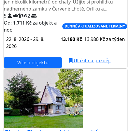
jen několik kilometrů od chaty. Užijte si prohlídku
nádherného zámku v Červené Lhotě, Orlíku a...
5
2
Od:
1.711 Kč
za objekt a
DENNĚ AKTUALIZOVANÉ TERMÍNY
noc
22. 8. 2026 - 29. 8.
13.180 Kč
13.980 Kč
za týden
2026
Uložit na později
Více o objektu