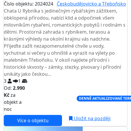
Číslo objektu: 2024024
Českobudějovicko a Třeboňsko
Chata U Rybníka s jedinečným rybářským zážitkem,
obklopená přírodou, nabízí klid a odpočinek všem
milovníkům rybaření, romantických pobytů i rodinám s
dětmi. Prostorná zahrada s rybníkem, terasou a
krásnými výhledy na okolní krajinu vás nadchne.
Přijeďte zažít nezapomenutelné chvíle u vody,
vychutnat si večery u ohniště a vyrazit na výlety po
malebném Třeboňsku. V okolí najdete přírodní i
historické skvosty – zámky, stezky, pivovary i přírodní
unikáty jako českou...
3
1
Od:
2.990
Kč
za
NEJNIŽŠÍ CENA NA TRHU
DENNĚ AKTUALIZOVANÉ TER
objekt a
noc
Uložit na později
Více o objektu