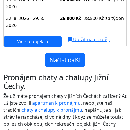
2026
22. 8. 2026 - 29. 8.
26.000 Kč
28.500 Kč
za týden
2026
Uložit na později
Více o objektu
Načíst další
Pronájem chaty a chalupy Jižní
Čechy.
Že už máte pronájem chaty v jižních Čechách zařízen? Ať
už jste zvolili
apartmán k pronájmu
, nebo jste našli
tradiční
chaty a chalupy k pronájmu
, naplánujte si, jak
strávíte nadcházející volné dny. I když se můžete toulat
po lesích obklopujících rekreační objekt, jižní Čechy