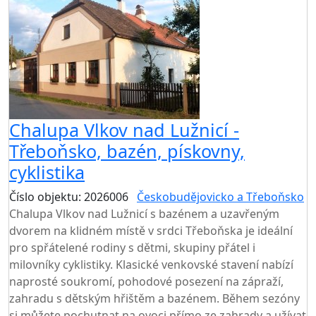
Chalupa Vlkov nad Lužnicí -
Třeboňsko, bazén, pískovny,
cyklistika
Číslo objektu: 2026006
Českobudějovicko a Třeboňsko
Chalupa Vlkov nad Lužnicí s bazénem a uzavřeným
dvorem na klidném místě v srdci Třeboňska je ideální
pro spřátelené rodiny s dětmi, skupiny přátel i
milovníky cyklistiky. Klasické venkovské stavení nabízí
naprosté soukromí, pohodové posezení na zápraží,
zahradu s dětským hřištěm a bazénem. Během sezóny
si můžete pochutnat na ovoci přímo ze zahrady a užívat