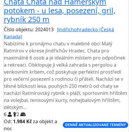
Chata Chata nad Hamerským
potokem - u lesa, posezení, gril,
rybník 250 m
Číslo objektu: 2024013
Jindřichohradecko (Česká
Kanada)
Nabízíme k pronájmu chatu v malebné obci Malý
Ratmírov v okrese Jindřichův Hradec. Chata pro
maximálně 6 osob a je ideálním místem pro odpočinek
a rekreaci. Obklopuje ji velká zahrada s pergolou a
venkovním krbem, což poskytuje perfektní prostředí
pro večerní posezení s rodinou či přáteli. Nachází se v
těsné blízkosti lesa, pouhých 250 metrů od chaty se
nachází Ratmírovský rybník s pláží, sportovním hřištěm
na volejbal, tenisovými kurty, nohejbalovým hřištěm,
dětským...
6
2
Od:
1.984 Kč
za objekt a
DENNĚ AKTUALIZOVANÉ TERMÍNY
noc