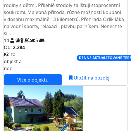
rodiny s dětmi. Přilehlé stodoly zajišťují stoprocentní
soukromí. Malebná příroda, různé možnosti koupání
v dosahu maximálně 13 kilometrů. Přehrada Orlík láká
na vodní sporty, relaxaci i plavbu parníkem. Nenechte
si...
14
5
Od:
2.284
Kč
za
NEJNIŽŠÍ CENA NA TRHU
DENNĚ AKTUALIZOVANÉ TER
objekt a
noc
Uložit na později
Více o objektu