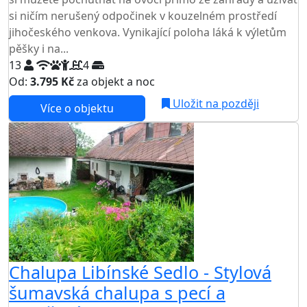
si ničím nerušený odpočinek v kouzelném prostředí
jihočeského venkova. Vynikající poloha láká k výletům
pěšky i na...
13
4
Od:
3.795 Kč
za objekt a noc
NEJNIŽŠÍ CENA NA TRHU
Uložit na později
Více o objektu
AKCE
Chalupa Libínské Sedlo - Stylová
šumavská chalupa s pecí a