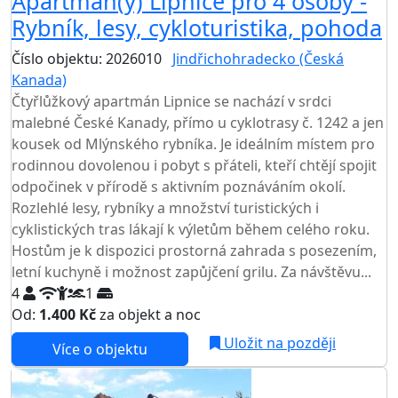
Apartmán(y) Lipnice pro 4 osoby -
Rybník, lesy, cykloturistika, pohoda
Číslo objektu: 2026010
Jindřichohradecko (Česká
Kanada)
Čtyřlůžkový apartmán Lipnice se nachází v srdci
malebné České Kanady, přímo u cyklotrasy č. 1242 a jen
kousek od Mlýnského rybníka. Je ideálním místem pro
rodinnou dovolenou i pobyt s přáteli, kteří chtějí spojit
odpočinek v přírodě s aktivním poznáváním okolí.
Rozlehlé lesy, rybníky a množství turistických i
cyklistických tras lákají k výletům během celého roku.
Hostům je k dispozici prostorná zahrada s posezením,
letní kuchyně i možnost zapůjčení grilu. Za návštěvu...
4
1
Od:
1.400 Kč
za objekt a noc
NEJNIŽŠÍ CENA NA TRHU
Uložit na později
Více o objektu