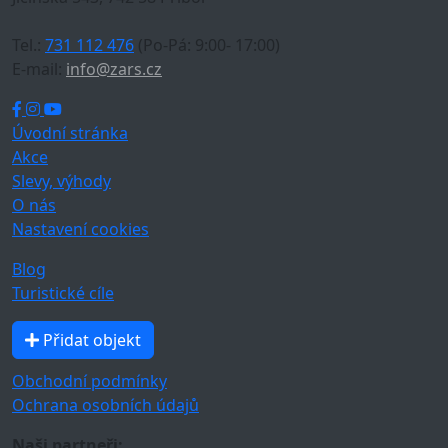
Tel.:
731 112 476
(Po-Pá: 9:00- 17:00)
E-mail:
info@zars.cz
Úvodní stránka
Akce
Slevy, výhody
O nás
Nastavení cookies
Blog
Turistické cíle
Přidat objekt
Obchodní podmínky
Ochrana osobních údajů
Naši partneři: