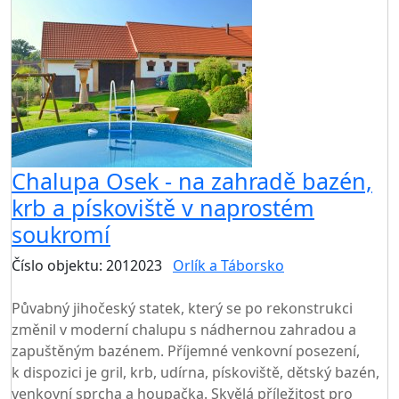
Chalupa Osek - na zahradě bazén,
krb a pískoviště v naprostém
soukromí
Číslo objektu: 2012023
Orlík a Táborsko
TOP HODNOCENÍ
Půvabný jihočeský statek, který se po rekonstrukci
změnil v moderní chalupu s nádhernou zahradou a
zapuštěným bazénem. Příjemné venkovní posezení,
k dispozici je gril, krb, udírna, pískoviště, dětský bazén,
venkovní sprcha a houpačka. Skvělá příležitost pro