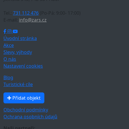
Tel.:
731 112 476
(Po-Pá: 9:00- 17:00)
E-mail:
info@zars.cz
Úvodní stránka
Akce
Slevy, výhody
O nás
Nastavení cookies
Blog
Turistické cíle
Přidat objekt
Obchodní podmínky
Ochrana osobních údajů
Naši partneři: