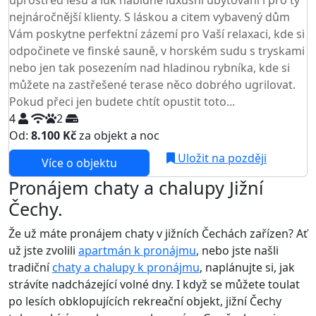
uprostřed lesů a luk nabídne luxusní ubytování i pro ty
nejnáročnější klienty. S láskou a citem vybavený dům
Vám poskytne perfektní zázemí pro Vaší relaxaci, kde si
odpočinete ve finské sauně, v horském sudu s tryskami
nebo jen tak posezením nad hladinou rybníka, kde si
můžete na zastřešené terase něco dobrého ugrilovat.
Pokud přeci jen budete chtít opustit toto...
4
2
Od:
8.100 Kč
za objekt a noc
NEJNIŽŠÍ CENA NA TRHU
Uložit na později
Více o objektu
Pronájem chaty a chalupy Jižní
Čechy.
Že už máte pronájem chaty v jižních Čechách zařízen? Ať
už jste zvolili
apartmán k pronájmu
, nebo jste našli
tradiční
chaty a chalupy k pronájmu
, naplánujte si, jak
strávíte nadcházející volné dny. I když se můžete toulat
po lesích obklopujících rekreační objekt, jižní Čechy