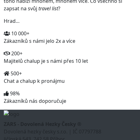
toho nabízí mnohem, mnohem více. Co všechno si
zapsat na svůj
travel list
?
Hrad…
10 000+
Zákazníků s námi jelo 2x a více
200+
Majitelů chalup je s námi přes 10 let
500+
Chat a chalup k pronájmu
98%
Zákazníků nás doporučuje
ZARS - Dovolená Hezky Česky ®
Dovolená hezky česky s.r.o. | IČ 07797788
Jičínská 543, 742 58 Příbor