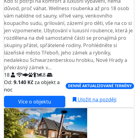
Kdo si potrpí na komfort a luxusní vybavení, nemá
důvod, proč váhat. Wellness roubenka až pro 18 osob
vám nabídne od sauny, vířivé vany, venkovního
koupacího sudu, grilování, zázemí pro děti, vše na co si
jen vzpomenete. Ubytování v luxusní roubence, která je
rozdělena na dvě samostatné části se pronajímá pro
skupiny přátel, spřátelené rodiny. Prohlédněte si
lázeňské město Třeboň, jeho zámek a rybníky,
nedalekou Schwarzenberskou hrobku, Nové Hrady a
překrásný zámek v...
18
8
Od:
9.140 Kč
za objekt a
DENNĚ AKTUALIZOVANÉ TERMÍNY
noc
Uložit na později
Více o objektu