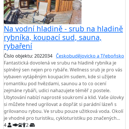
Na vodní hladině - srub na hladině
rybníka, koupací sud, sauna,
rybaření
Číslo objektu: 2022034
Českobudějovicko a Třeboňsko
Fantastická dovolená ve srubu na hladině rybníka je
splněný sen nejen pro rybáře. Wellness srub je pro vás
vybaven vytápěným koupacím sudem, kde si užijete
romantiku pod hvězdami, saunou a to co ocení
zejmáne rybáři, udici nahazujete téměř z postele.
Ubytování nabízí naprosté soukromí a klid. Vaše úlovky
si můžete hned ugrilovat a dopřát si parádní lázeň s
grilovanou rybou. Ve srubu pouze užitková voda. Okolí
je vhodné pro turistiku, cykloturistiku po značených...
4
2