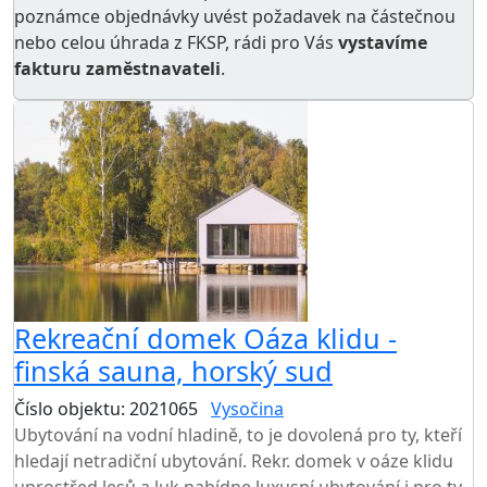
poznámce objednávky uvést požadavek na částečnou
nebo celou úhrada z FKSP, rádi pro Vás
vystavíme
fakturu zaměstnavateli
.
Rekreační domek Oáza klidu -
finská sauna, horský sud
Číslo objektu: 2021065
Vysočina
Ubytování na vodní hladině, to je dovolená pro ty, kteří
hledají netradiční ubytování. Rekr. domek v oáze klidu