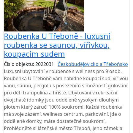
Roubenka U Třeboně - luxusní
roubenka se saunou, vířivkou,
koupacím sudem
Číslo objektu: 2022031
Českobudějovicko a Třeboňsko
Luxusní ubytování v roubence s wellness pro 9 osob.
Roubenka U Třeboně vám nabídne koupací sud, vířivou
vanu, saunu, pergolu s posezením s možností grilování,
pro děti trampolína a hřiště. Ubytování v rekreační
dvojchatě (domky jsou oddělené vysokým dlouhým
plotem který zaručí 100% soukromí. Každá roubenka
má svoje zázemí, wellness centrum, parkování, jde o
oddělené domky, máte dostatečné soukromí.
Prohlédněte si lázeňské město Třeboň, jeho zámek a