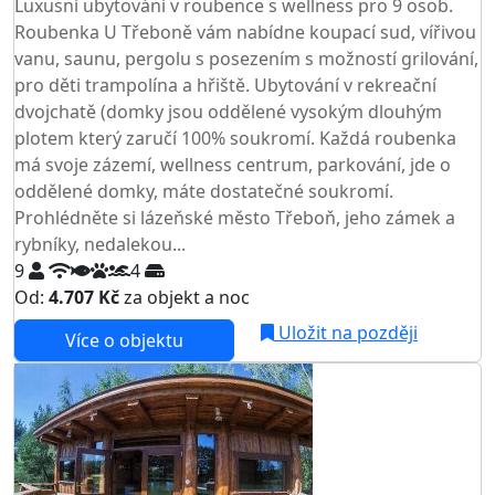
Luxusní ubytování v roubence s wellness pro 9 osob.
Roubenka U Třeboně vám nabídne koupací sud, vířivou
vanu, saunu, pergolu s posezením s možností grilování,
pro děti trampolína a hřiště. Ubytování v rekreační
dvojchatě (domky jsou oddělené vysokým dlouhým
plotem který zaručí 100% soukromí. Každá roubenka
má svoje zázemí, wellness centrum, parkování, jde o
oddělené domky, máte dostatečné soukromí.
Prohlédněte si lázeňské město Třeboň, jeho zámek a
rybníky, nedalekou...
9
4
Od:
4.707 Kč
za objekt a noc
Uložit na později
Více o objektu