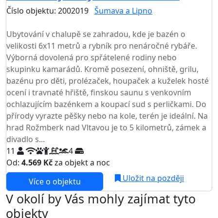
Číslo objektu: 2002019
Šumava a Lipno
TOP HODNOCENÍ
Ubytování v chalupě se zahradou, kde je bazén o
velikosti 6x11 metrů a rybník pro nenáročné rybáře.
Výborná dovolená pro spřátelené rodiny nebo
skupinku kamarádů. Kromě posezení, ohniště, grilu,
bazénu pro děti, prolézaček, houpaček a kuželek hosté
ocení i travnaté hřiště, finskou saunu s venkovním
ochlazujícím bazénkem a koupací sud s perličkami. Do
přírody vyrazte pěšky nebo na kole, terén je ideální. Na
hrad Rožmberk nad Vltavou je to 5 kilometrů, zámek a
divadlo s...
11
4
Od:
4.569 Kč
za objekt a noc
Uložit na později
Více o objektu
V okolí by Vás mohly zajímat tyto
objekty