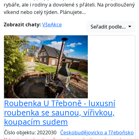
rybáře, ale i rodiny a dovolené s přáteli. Na prodloužený
víkend nebo celý týden. Plánujete…
Zobrazit chaty:
Vše
Akce
Seřadit podle...
Roubenka U Třeboně - luxusní
roubenka se saunou, vířivkou,
koupacím sudem
Číslo objektu: 2022030
Českobudějovicko a Třeboňsko