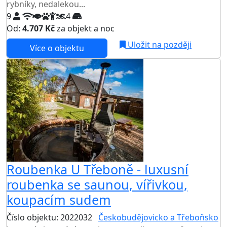
rybníky, nedalekou...
9
4
Od:
4.707 Kč
za objekt a noc
Uložit na později
Více o objektu
Roubenka U Třeboně - luxusní
roubenka se saunou, vířivkou,
koupacím sudem
Číslo objektu: 2022032
Českobudějovicko a Třeboňsko