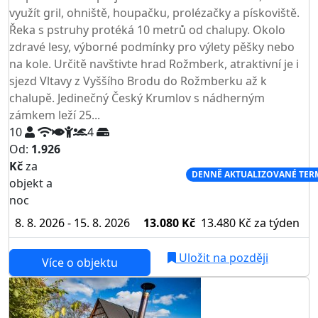
využít gril, ohniště, houpačku, prolézačky a pískoviště.
Řeka s pstruhy protéká 10 metrů od chalupy. Okolo
zdravé lesy, výborné podmínky pro výlety pěšky nebo
na kole. Určitě navštivte hrad Rožmberk, atraktivní je i
sjezd Vltavy z Vyššího Brodu do Rožmberku až k
chalupě. Jedinečný Český Krumlov s nádherným
zámkem leží 25...
10
4
Od:
1.926
Kč
za
NEJNIŽŠÍ CENA NA TRHU
DENNĚ AKTUALIZOVANÉ TER
objekt a
noc
8. 8. 2026 - 15. 8. 2026
13.080 Kč
13.480 Kč
za týden
Uložit na později
Více o objektu