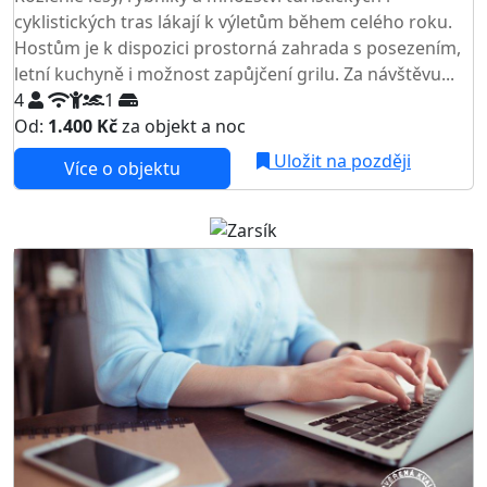
cyklistických tras lákají k výletům během celého roku.
Hostům je k dispozici prostorná zahrada s posezením,
letní kuchyně i možnost zapůjčení grilu. Za návštěvu...
4
1
Od:
1.400 Kč
za objekt a noc
NEJNIŽŠÍ CENA NA TRHU
Uložit na později
Více o objektu