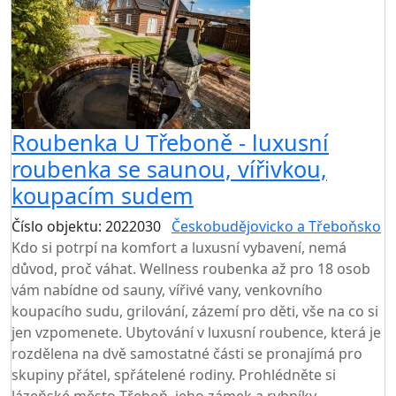
Roubenka U Třeboně - luxusní
roubenka se saunou, vířivkou,
koupacím sudem
Číslo objektu: 2022030
Českobudějovicko a Třeboňsko
Kdo si potrpí na komfort a luxusní vybavení, nemá
důvod, proč váhat. Wellness roubenka až pro 18 osob
vám nabídne od sauny, vířivé vany, venkovního
koupacího sudu, grilování, zázemí pro děti, vše na co si
jen vzpomenete. Ubytování v luxusní roubence, která je
rozdělena na dvě samostatné části se pronajímá pro
skupiny přátel, spřátelené rodiny. Prohlédněte si
lázeňské město Třeboň, jeho zámek a rybníky,