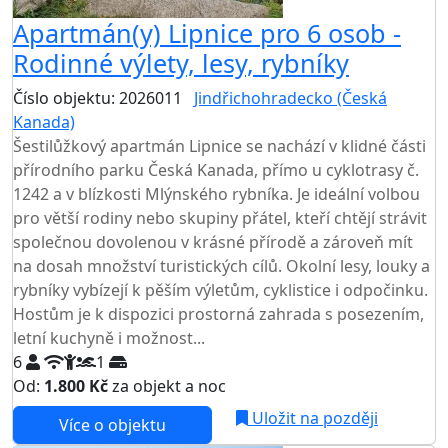
Apartmán(y) Lipnice pro 6 osob -
Rodinné výlety, lesy, rybníky
Číslo objektu: 2026011
Jindřichohradecko (Česká
Kanada)
Šestilůžkový apartmán Lipnice se nachází v klidné části
přírodního parku Česká Kanada, přímo u cyklotrasy č.
1242 a v blízkosti Mlýnského rybníka. Je ideální volbou
pro větší rodiny nebo skupiny přátel, kteří chtějí strávit
společnou dovolenou v krásné přírodě a zároveň mít
na dosah množství turistických cílů. Okolní lesy, louky a
rybníky vybízejí k pěším výletům, cyklistice i odpočinku.
Hostům je k dispozici prostorná zahrada s posezením,
letní kuchyně i možnost...
6
1
Od:
1.800 Kč
za objekt a noc
NEJNIŽŠÍ CENA NA TRHU
Uložit na později
Více o objektu