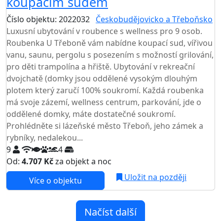
koupacím sudem
Číslo objektu: 2022032
Českobudějovicko a Třeboňsko
Luxusní ubytování v roubence s wellness pro 9 osob.
Roubenka U Třeboně vám nabídne koupací sud, vířivou
vanu, saunu, pergolu s posezením s možností grilování,
pro děti trampolína a hřiště. Ubytování v rekreační
dvojchatě (domky jsou oddělené vysokým dlouhým
plotem který zaručí 100% soukromí. Každá roubenka
má svoje zázemí, wellness centrum, parkování, jde o
oddělené domky, máte dostatečné soukromí.
Prohlédněte si lázeňské město Třeboň, jeho zámek a
rybníky, nedalekou...
9
4
Od:
4.707 Kč
za objekt a noc
Uložit na později
Více o objektu
Načíst další