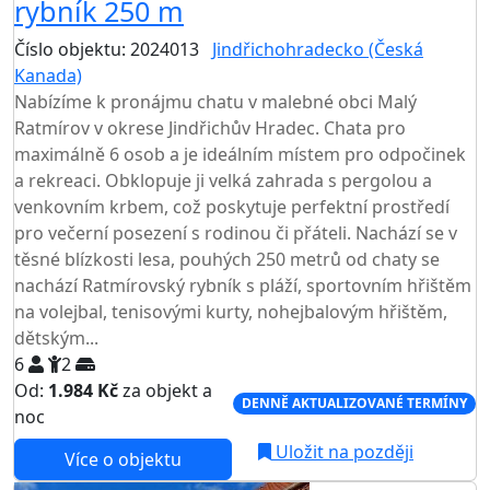
rybník 250 m
Číslo objektu: 2024013
Jindřichohradecko (Česká
Kanada)
Nabízíme k pronájmu chatu v malebné obci Malý
Ratmírov v okrese Jindřichův Hradec. Chata pro
maximálně 6 osob a je ideálním místem pro odpočinek
a rekreaci. Obklopuje ji velká zahrada s pergolou a
venkovním krbem, což poskytuje perfektní prostředí
pro večerní posezení s rodinou či přáteli. Nachází se v
těsné blízkosti lesa, pouhých 250 metrů od chaty se
nachází Ratmírovský rybník s pláží, sportovním hřištěm
na volejbal, tenisovými kurty, nohejbalovým hřištěm,
dětským...
6
2
Od:
1.984 Kč
za objekt a
DENNĚ AKTUALIZOVANÉ TERMÍNY
noc
Uložit na později
Více o objektu