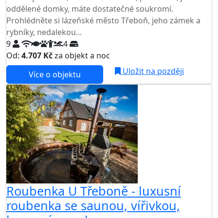
oddělené domky, máte dostatečné soukromí.
Prohlédněte si lázeňské město Třeboň, jeho zámek a
rybníky, nedalekou...
9
4
Od:
4.707 Kč
za objekt a noc
Uložit na později
Více o objektu
Roubenka U Třeboně - luxusní
roubenka se saunou, vířivkou,