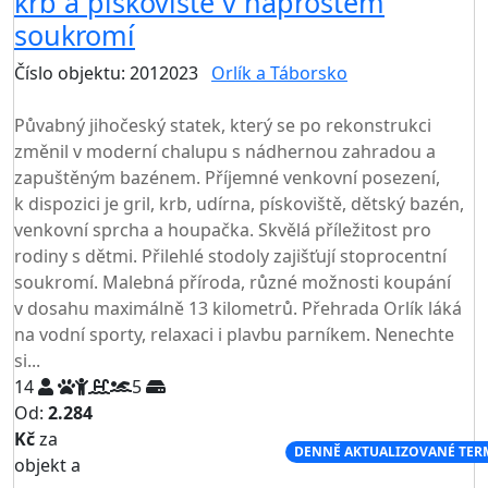
krb a pískoviště v naprostém
soukromí
Číslo objektu: 2012023
Orlík a Táborsko
TOP HODNOCENÍ
Půvabný jihočeský statek, který se po rekonstrukci
změnil v moderní chalupu s nádhernou zahradou a
zapuštěným bazénem. Příjemné venkovní posezení,
k dispozici je gril, krb, udírna, pískoviště, dětský bazén,
venkovní sprcha a houpačka. Skvělá příležitost pro
rodiny s dětmi. Přilehlé stodoly zajišťují stoprocentní
soukromí. Malebná příroda, různé možnosti koupání
v dosahu maximálně 13 kilometrů. Přehrada Orlík láká
na vodní sporty, relaxaci i plavbu parníkem. Nenechte
si...
14
5
Od:
2.284
Kč
za
NEJNIŽŠÍ CENA NA TRHU
DENNĚ AKTUALIZOVANÉ TER
objekt a