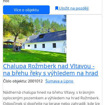
noc
Uložit na později
Více o objektu
AKCE
Chalupa Rožmberk nad Vltavou -
na břehu řeky s výhledem na hrad
Číslo objektu: 2001012
Šumava a Lipno
TOP HODNOCENÍ
Nádherná chalupa hned na břehu Vltavy, s krásným
oploceným pozemkem a výhledem na hrad Rožmberk.
Odpočinek si dopřejte na terase nebo zahradě, kde lze