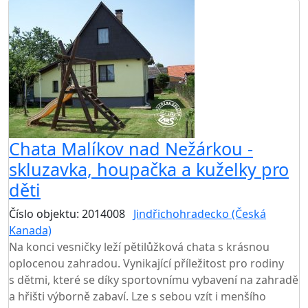
Chata Malíkov nad Nežárkou -
skluzavka, houpačka a kuželky pro
děti
Číslo objektu: 2014008
Jindřichohradecko (Česká
Kanada)
TOP HODNOCENÍ
Na konci vesničky leží pětilůžková chata s krásnou
oplocenou zahradou. Vynikající příležitost pro rodiny
s dětmi, které se díky sportovnímu vybavení na zahradě
a hřišti výborně zabaví. Lze s sebou vzít i menšího