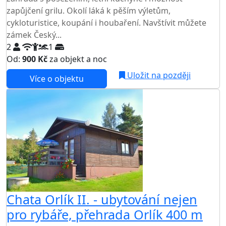
zapůjčení grilu. Okolí láká k pěším výletům,
cykloturistice, koupání i houbaření. Navštívit můžete
zámek Český...
2
1
Od:
900 Kč
za objekt a noc
NEJNIŽŠÍ CENA NA TRHU
Uložit na později
Více o objektu
AKCE
Chata Orlík II. - ubytování nejen
pro rybáře, přehrada Orlík 400 m