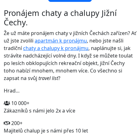
Pronájem chaty a chalupy Jižní
Čechy.
Že už máte pronájem chaty v jižních Čechách zařízen? Ať
už jste zvolili
apartmán k pronájmu
, nebo jste našli
tradiční
chaty a chalupy k pronájmu
, naplánujte si, jak
strávíte nadcházející volné dny. I když se můžete toulat
po lesích obklopujících rekreační objekt, jižní Čechy
toho nabízí mnohem, mnohem více. Co všechno si
zapsat na svůj
travel list
?
Hrad…
10 000+
Zákazníků s námi jelo 2x a více
200+
Majitelů chalup je s námi přes 10 let