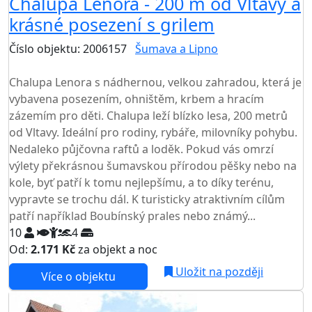
Chalupa Lenora - 200 m od Vltavy a
krásné posezení s grilem
Číslo objektu: 2006157
Šumava a Lipno
TOP HODNOCENÍ
Chalupa Lenora s nádhernou, velkou zahradou, která je
vybavena posezením, ohništěm, krbem a hracím
zázemím pro děti. Chalupa leží blízko lesa, 200 metrů
od Vltavy. Ideální pro rodiny, rybáře, milovníky pohybu.
Nedaleko půjčovna raftů a loděk. Pokud vás omrzí
výlety překrásnou šumavskou přírodou pěšky nebo na
kole, byť patří k tomu nejlepšímu, a to díky terénu,
vypravte se trochu dál. K turisticky atraktivním cílům
patří například Boubínský prales nebo známý...
10
4
Od:
2.171 Kč
za objekt a noc
NEJNIŽŠÍ CENA NA TRHU
Uložit na později
Více o objektu