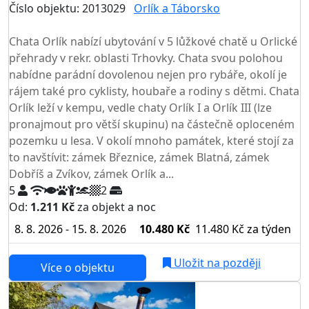
Číslo objektu: 2013029
Orlík a Táborsko
TOP HODNOCENÍ
Chata Orlík nabízí ubytování v 5 lůžkové chatě u Orlické
přehrady v rekr. oblasti Trhovky. Chata svou polohou
nabídne parádní dovolenou nejen pro rybáře, okolí je
rájem také pro cyklisty, houbaře a rodiny s dětmi. Chata
Orlík leží v kempu, vedle chaty Orlík I a Orlík III (lze
pronajmout pro větší skupinu) na částečně oploceném
pozemku u lesa. V okolí mnoho památek, které stojí za
to navštívit: zámek Březnice, zámek Blatná, zámek
Dobříš a Zvíkov, zámek Orlík a...
5
2
Od:
1.211 Kč
za objekt a noc
8. 8. 2026 - 15. 8. 2026
10.480 Kč
11.480 Kč
za týden
Uložit na později
Více o objektu