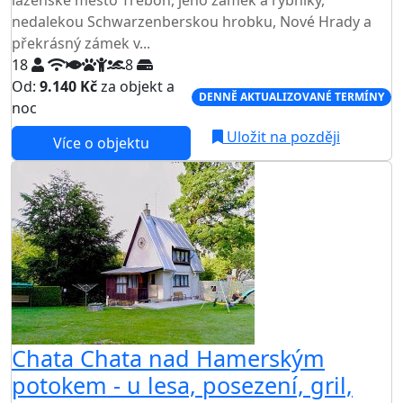
nedalekou Schwarzenberskou hrobku, Nové Hrady a
překrásný zámek v...
18
8
Od:
9.140 Kč
za objekt a
DENNĚ AKTUALIZOVANÉ TERMÍNY
noc
Uložit na později
Více o objektu
Chata Chata nad Hamerským
potokem - u lesa, posezení, gril,