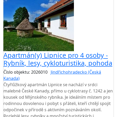
Apartmán(y) Lipnice pro 4 osoby -
Rybník, lesy, cykloturistika, pohoda
Číslo objektu: 2026010
Jindřichohradecko (Česká
Kanada)
Čtyřlůžkový apartmán Lipnice se nachází v srdci
malebné České Kanady, přímo u cyklotrasy č. 1242 a jen
kousek od Mlýnského rybníka. Je ideálním místem pro
rodinnou dovolenou i pobyt s přáteli, kteří chtějí spojit
odpočinek v přírodě s aktivním poznáváním okolí.
Rozlehlé lesy, rybníky a množství turistických i