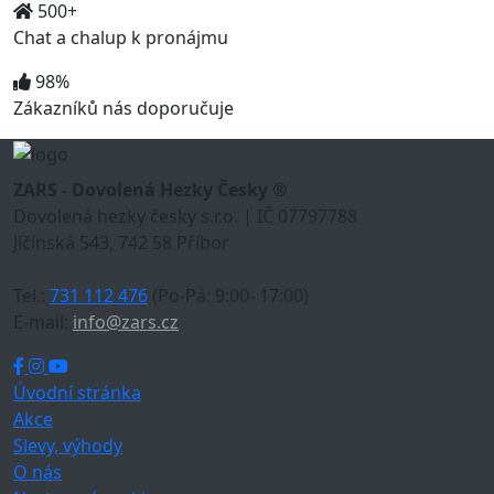
500+
Chat a chalup k pronájmu
98%
Zákazníků nás doporučuje
ZARS - Dovolená Hezky Česky ®
Dovolená hezky česky s.r.o. | IČ 07797788
Jičínská 543, 742 58 Příbor
Tel.:
731 112 476
(Po-Pá: 9:00- 17:00)
E-mail:
info@zars.cz
Úvodní stránka
Akce
Slevy, výhody
O nás