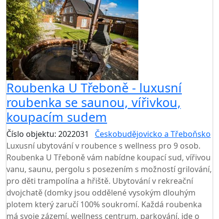
Roubenka U Třeboně - luxusní
roubenka se saunou, vířivkou,
koupacím sudem
Číslo objektu: 2022031
Českobudějovicko a Třeboňsko
Luxusní ubytování v roubence s wellness pro 9 osob.
Roubenka U Třeboně vám nabídne koupací sud, vířivou
vanu, saunu, pergolu s posezením s možností grilování,
pro děti trampolína a hřiště. Ubytování v rekreační
dvojchatě (domky jsou oddělené vysokým dlouhým
plotem který zaručí 100% soukromí. Každá roubenka
má svoje zázemí, wellness centrum, parkování, jde o