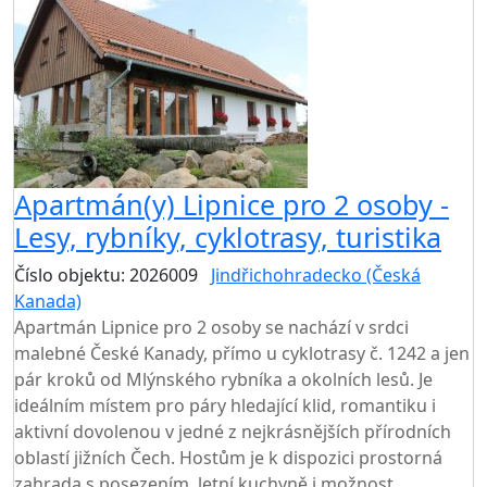
Apartmán(y) Lipnice pro 2 osoby -
Lesy, rybníky, cyklotrasy, turistika
Číslo objektu: 2026009
Jindřichohradecko (Česká
Kanada)
Apartmán Lipnice pro 2 osoby se nachází v srdci
malebné České Kanady, přímo u cyklotrasy č. 1242 a jen
pár kroků od Mlýnského rybníka a okolních lesů. Je
ideálním místem pro páry hledající klid, romantiku i
aktivní dovolenou v jedné z nejkrásnějších přírodních
oblastí jižních Čech. Hostům je k dispozici prostorná
zahrada s posezením, letní kuchyně i možnost