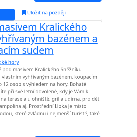
Uložit na později
masivem Kralického
vyhřívaným bazénem a
acím sudem
ické hory
ě pod masivem Kralického Sněžníku
 s vlastním vyhřívaným bazénem, koupacím
o 12 osob s výhledem na hory. Bohaté
íte při své letní dovolené, kdy je Vám k
na terase a u ohniště, gril a udírna, pro děti
ampolína aj. Prostřední Lipka je místo
dou, které zvládnu i nejmenší turisté, také