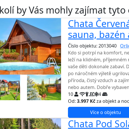
kolí by Vás mohly zajímat tyto
Chata Červená
sauna, bazén 
Číslo objektu: 2013040
Orl
Kdo si potrpí na komfort, 
leží na klidném, příjemném
vaše děti dokonale zabaví. 
po náročném výletě ugrilov
příroda, čistý vzduch a zají
nebo autem. Dobře vybavená 
10
4
Od:
3.997 Kč
za objekt a no
Více o objektu
Chata Pod Sol