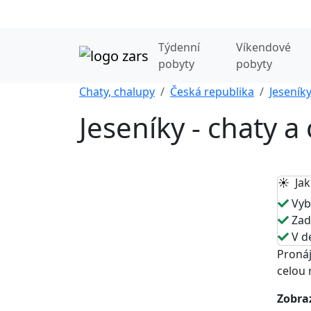
Týdenní
Víkendové
pobyty
pobyty
Chaty, chalupy
Česká republika
Jeseník
Jeseníky - chaty 
☀️ Jak
Vybe
Zade
V de
Pronáj
celou 
Zobraz