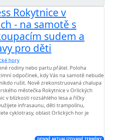
ss Rokytnice v
ách - na samotě s
 koupacím sudem a
vy pro děti
ické hory
TOP HODNOCENÍ
ené rodiny nebo partu přátel. Poloha
 i zimní odpočinek, kdy Vás na samotě nebude
nikdo rušit. Nově zrekonstruovaná chalupa
rského městečka Rokytnice v Orlických
c v blízkosti rozsáhlého lesa a říčky
yužijete infrasaunu, děti trampolínu,
dete cyklotrasy, oblast Orlických hor je
Í CENA NA TRHU
DENNĚ AKTUALIZOVANÉ TERMÍNY