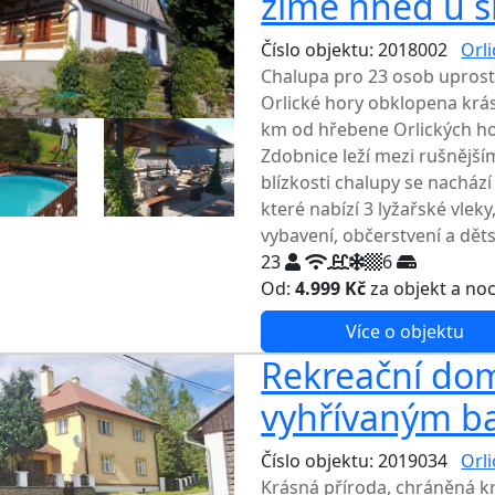
zimě hned u s
Číslo objektu: 2018002
Orl
Chalupa pro 23 osob upros
Orlické hory obklopena krás
km od hřebene Orlických hor
Zdobnice leží mezi rušnější
blízkosti chalupy se nacház
které nabízí 3 lyžařské vlek
vybavení, občerstvení a děts
23
6
Od:
4.999 Kč
za objekt a no
Více o objektu
Rekreační dom
vyhřívaným b
Číslo objektu: 2019034
Orl
Krásná příroda, chráněná kra