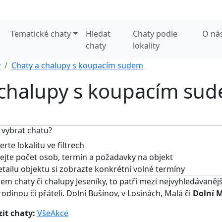
Tematické chaty
Hledat
Chaty podle
O ná
chaty
lokality
y
Chaty a chalupy s koupacím sudem
a chalupy s koupacím sud
 vybrat chatu?
rte lokalitu ve filtrech
jte počet osob, termín a požadavky na objekt
tailu objektu si zobrazte konkrétní volné termíny
em chaty či chalupy Jeseníky, to patří mezi nejvyhledávanějš
rodinou či přáteli. Dolní Bušínov, v Losinách, Malá či
Dolní 
it chaty:
Vše
Akce