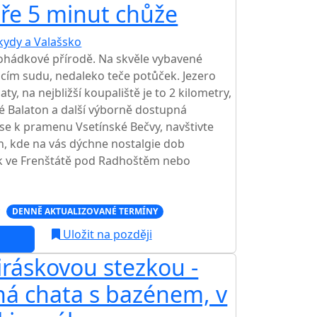
eře 5 minut chůže
kydy a Valašsko
TOP HODNOCENÍ
ohádkové přírodě. Na skvěle vybavené
cím sudu, nedaleko teče potůček. Jezero
y, na nejbližší koupaliště je to 2 kilometry,
é Balaton a další výborně dostupná
 se k pramenu Vsetínské Bečvy, navštivte
, kde na vás dýchne nostalgie dob
k ve Frenštátě pod Radhoštěm nebo
c
DENNĚ AKTUALIZOVANÉ TERMÍNY
Uložit na později
iráskovou stezkou -
á chata s bazénem, v