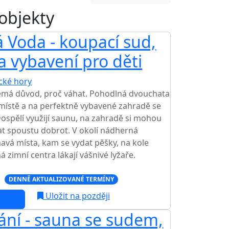
 objekty
 Voda - koupací sud,
a vybavení pro děti
ické hory
TOP HODNOCENÍ
nemá důvod, proč váhat. Pohodlná dvouchata
 místě a na perfektně vybavené zahradě se
Dospělí využijí saunu, na zahradě si mohou
at spoustu dobrot. V okolí nádherná
mavá místa, kam se vydat pěšky, na kole
zimní centra lákají vášnivé lyžaře.
c
DENNĚ AKTUALIZOVANÉ TERMÍNY
Uložit na později
ání - sauna se sudem,