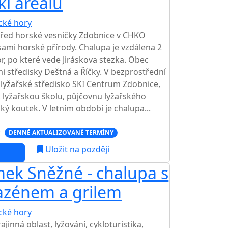
ki areálu
ické hory
třed horské vesničky Zdobnice v CHKO
ami horské přírody. Chalupa je vzdálena 2
, po které vede Jiráskova stezka. Obec
mi středisky Deštná a Říčky. V bezprostřední
í lyžařské středisko SKI Centrum Zdobnice,
y, lyžařskou školu, půjčovnu lyžařského
ký koutek. V letním období je chalupa...
c
DENNĚ AKTUALIZOVANÉ TERMÍNY
Uložit na později
ek Sněžné - chalupa s
azénem a grilem
ické hory
TOP HODNOCENÍ
jinná oblast, lyžování, cykloturistika,