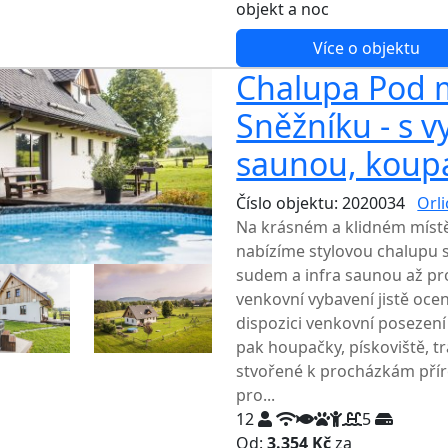
objekt a noc
Více o objektu
Chalupa Pod 
Sněžníku - s 
saunou, koup
Číslo objektu: 2020034
Orl
Na krásném a klidném míst
nabízíme stylovou chalupu
sudem a infra saunou až pr
venkovní vybavení jistě ocen
dispozici venkovní posezení 
pak houpačky, pískoviště, tr
stvořené k procházkám příro
pro...
12
5
Od:
3.354 Kč
za