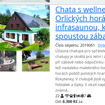
Chata s wellne
Orlických hor
infrasaunou,
spoustou zába
Číslo objektu: 2019061
Orl
Úžasná chalupa pro spřátel
chalupy je skvělá pro letní
při zábavě nebo odpočinku 
leží nedaleko malebného ho
horách poblíž polských hrani
Rokytenky. V chalupě jistě v
fotbálek a šipky. V okolí naj
známá...
22
7
Od:
6.300 Kč
za
NEJNIŽŠ