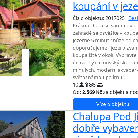
koupání v jez
Číslo objektu: 2017025
Bes
Krásná chata se saunou v p
zahradě se osvěžíte v koupa
Jezerné 5 minut chůze od chat
doporučujeme i jezero zvan
koupaliště v okolí. Vypravte
úchvatný rožnovský skanzen
minulých, moderní akvapar
světoznámou palírnu...
10
5
Od:
2.569 Kč
za objekt a no
Více o objektu
Chalupa Pod J
dobře vybaven