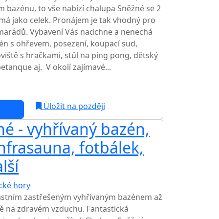
ím bazénu, to vše nabízí chalupa Sněžné se 2
má jako celek. Pronájem je tak vhodný pro
amarádů. Vybavení Vás nadchne a nenechá
én s ohřevem, posezení, koupací sud,
skoviště s hračkami, stůl na ping pong, dětský
petanque aj. V okolí zajímavé...
c
Uložit na později
é - vyhřívaný bazén,
nfrasauna, fotbálek,
lší
ické hory
TOP HODNOCENÍ
lastním zastřešeným vyhřívaným bazénem až
dě na zdravém vzduchu. Fantastická