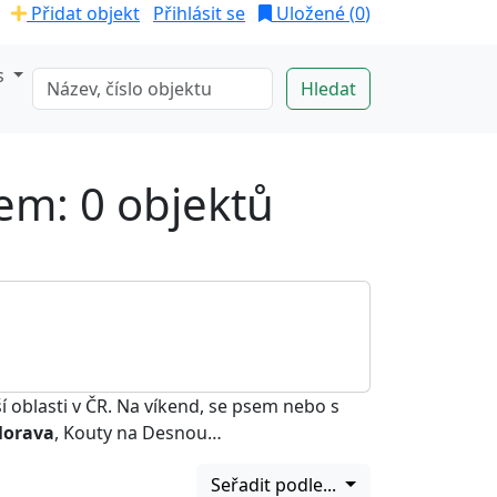
Přidat objekt
Přihlásit se
Uložené (
0
)
s
em: 0 objektů
í oblasti v ČR. Na víkend, se psem nebo s
Morava
, Kouty na Desnou…
Seřadit podle...