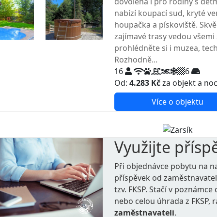
dovolená i pro rodiny s dět
nabízí koupací sud, kryté ve
houpačka a pískoviště. Skvěl
zajímavé trasy vedou všemi
prohlédněte si i muzea, tec
Rozhodně...
16
6
Od:
4.283 Kč
za objekt a no
Více o objektu
Využijte přísp
Při objednávce pobytu na n
příspěvek od zaměstnavate
tzv. FKSP. Stačí v poznámc
nebo celou úhrada z FKSP, 
zaměstnavateli
.