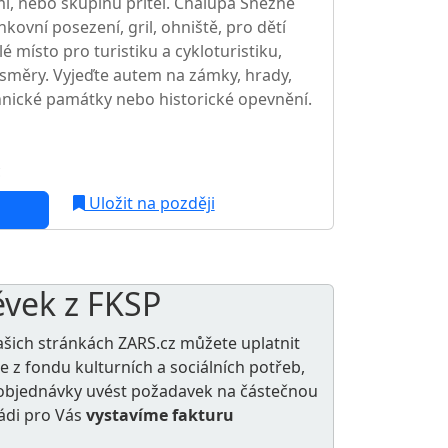
mi, nebo skupinu přítel. Chalupa Sněžné
nkovní posezení, gril, ohniště, pro dětí
é místo pro turistiku a cykloturistiku,
 směry. Vyjeďte autem na zámky, hrady,
hnické památky nebo historické opevnění.
c
Uložit na později
ěvek z FKSP
ašich stránkách ZARS.cz můžete uplatnit
le z
fondu kulturních a sociálních potřeb
,
e objednávky uvést požadavek na částečnou
rádi pro Vás
vystavíme fakturu