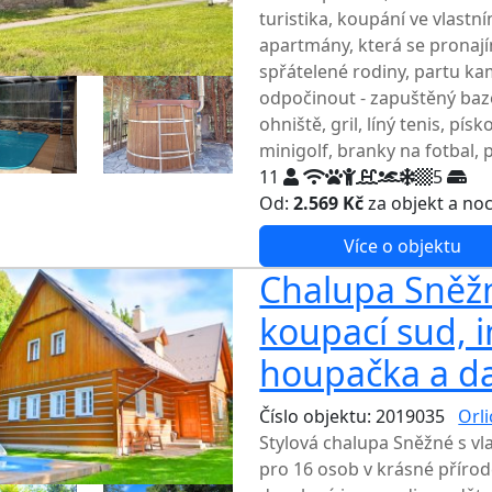
turistika, koupání ve vlastn
apartmány, která se pronají
spřátelené rodiny, partu k
odpočinout - zapuštěný baz
ohniště, gril, líný tenis, pí
minigolf, branky na fotbal, 
11
5
Od:
2.569 Kč
za objekt a no
Více o objektu
Chalupa Sněžn
koupací sud, i
houpačka a da
Číslo objektu: 2019035
Orl
Stylová chalupa Sněžné s v
pro 16 osob v krásné příro