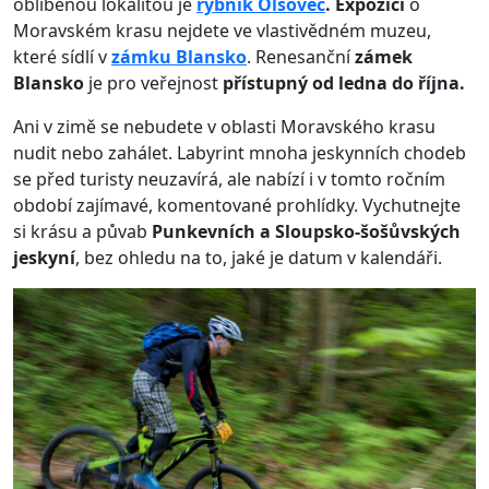
oblíbenou lokalitou je
rybník Olšovec
. Expozici
o
Moravském krasu nejdete ve vlastivědném muzeu,
které sídlí v
zámku Blansko
. Renesanční
zámek
Blansko
je pro veřejnost
přístupný od ledna do října.
Ani v zimě se nebudete v oblasti Moravského krasu
nudit nebo zahálet. Labyrint mnoha jeskynních chodeb
se před turisty neuzavírá, ale nabízí i v tomto ročním
období zajímavé, komentované prohlídky. Vychutnejte
si krásu a půvab
Punkevních a Sloupsko-šošůvských
jeskyní
, bez ohledu na to, jaké je datum v kalendáři.