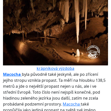
krápníková výzdoba
Macocha
byla původně také jeskyně, ale po zřícení
jejího stropu vznikla propast. Ta měří na hloubku 138,5
metrů a jde o největší propast nejen u nás, ale i ve
střední Evropě. Toto číslo není nejspíš konečné, pod
hladinou zeleného jezírka jsou další, zatím ne zcela
probádané podzemní prostory.
Macocha
také
propůjčila jako jediná propast na světě své jméno