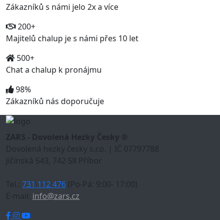
Zákazníků s námi jelo 2x a více
200+
Majitelů chalup je s námi přes 10 let
500+
Chat a chalup k pronájmu
98%
Zákazníků nás doporučuje
ZARS - Dovolená Hezky Česky ®
Dovolená hezky česky s.r.o. | IČ 07797788
Jičínská 543, 742 58 Příbor
Tel.:
731 112 476
(Po-Pá: 9:00- 17:00)
E-mail:
info@zars.cz