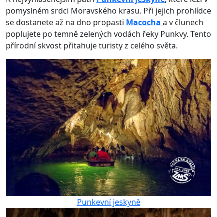
pomyslném srdci Moravského krasu. Při jejich prohlídce
se dostanete až na dno propasti
Macocha
a v člunech
poplujete po temně zelených vodách řeky Punkvy. Tento
přírodní skvost přitahuje turisty z celého světa.
Punkevní jeskyně