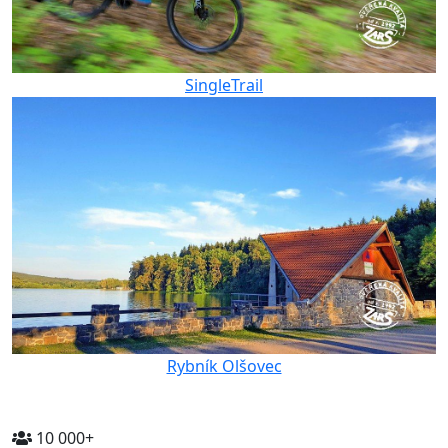
SingleTrail
Rybník Olšovec
10 000+