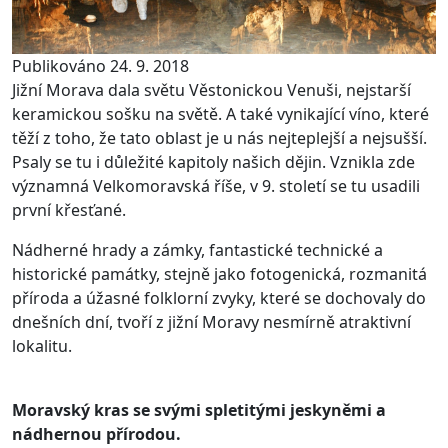
Publikováno 24. 9. 2018
Jižní Morava dala světu Věstonickou Venuši, nejstarší
keramickou sošku na světě. A také vynikající víno, které
těží z toho, že tato oblast je u nás nejteplejší a nejsušší.
Psaly se tu i důležité kapitoly našich dějin. Vznikla zde
významná Velkomoravská říše, v 9. století se tu usadili
první křesťané.
Nádherné hrady a zámky, fantastické technické a
historické památky, stejně jako fotogenická, rozmanitá
příroda a úžasné folklorní zvyky, které se dochovaly do
dnešních dní, tvoří z jižní Moravy nesmírně atraktivní
lokalitu.
Moravský kras se svými spletitými jeskyněmi a
nádhernou přírodou.