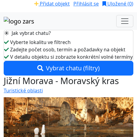
Přidat objekt
Přihlásit se
Uložené (
0
)
☀️ Jak vybrat chatu?
Vyberte lokalitu ve filtrech
Zadejte počet osob, termín a požadavky na objekt
V detailu objektu si zobrazte konkrétní volné termíny
Vybrat chatu (filtry)
Jižní Morava - Moravský kras
Turistické oblasti