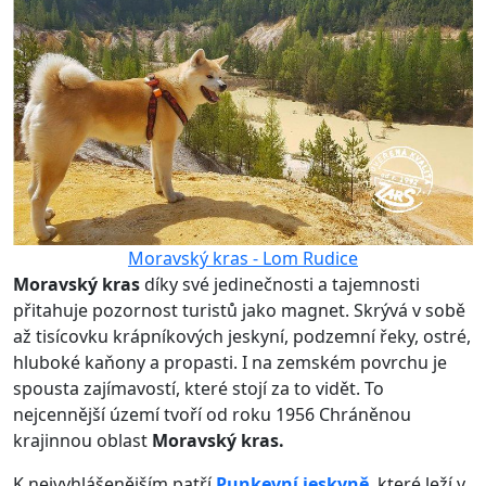
Moravský kras - Lom Rudice
Moravský kras
díky své jedinečnosti a tajemnosti
přitahuje pozornost turistů jako magnet. Skrývá v sobě
až tisícovku krápníkových jeskyní, podzemní řeky, ostré,
hluboké kaňony a propasti. I na zemském povrchu je
spousta zajímavostí, které stojí za to vidět. To
nejcennější území tvoří od roku 1956 Chráněnou
krajinnou oblast
Moravský kras.
K nejvyhlášenějším patří
Punkevní jeskyně
, které leží v