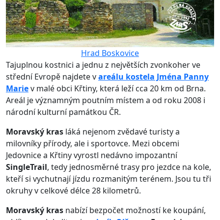
Hrad Boskovice
Tajuplnou kostnici a jednu z největších zvonkoher ve
střední Evropě najdete v
areálu kostela Jména Panny
Marie
v malé obci Křtiny, která leží cca 20 km od Brna.
Areál je významným poutním místem a od roku 2008 i
národní kulturní památkou ČR.
Moravský kras
láká nejenom zvědavé turisty a
milovníky přírody, ale i sportovce. Mezi obcemi
Jedovnice a Křtiny vyrostl nedávno impozantní
SingleTrail
, tedy jednosměrné trasy pro jezdce na kole,
kteří si vychutnají jízdu rozmanitým terénem. Jsou tu tři
okruhy v celkové délce 28 kilometrů.
Moravský kras
nabízí bezpočet možností ke koupání,