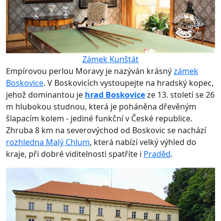
Zámek Kunštát
Empírovou perlou Moravy je nazýván krásný
zámek
Boskovice
. V Boskovicích vystoupejte na hradský kopec,
jehož dominantou je
hrad Boskovice
ze 13. století se 26
m hlubokou studnou, která je poháněna dřevěným
šlapacím kolem - jediné funkční v České republice.
Zhruba 8 km na severovýchod od Boskovic se nachází
rozhledna Malý Chlum
, která nabízí velký výhled do
kraje, při dobré viditelnosti spatříte i
Praděd
.