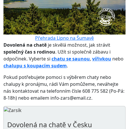
Přehrada Lipno na Šumavě
Dovolená na chatě
je skvělá možnost, jak strávit
společný čas s rodinou
. Užít si společně zábavu i
odpočinek. Vyberte si
chatu se saunou
,
vířivkou
nebo
chalupu s koupacím sudem
.
Pokud potřebujete pomoci s výběrem chaty nebo
chalupy k pronájmu, rádi Vám pomůžeme, neváhejte
nás kontaktovat na telefonním čísle 608 775 582 (Po-Pá:
8-18h) nebo emailem info-zars@email.cz.
Dovolená na chatě v Česku