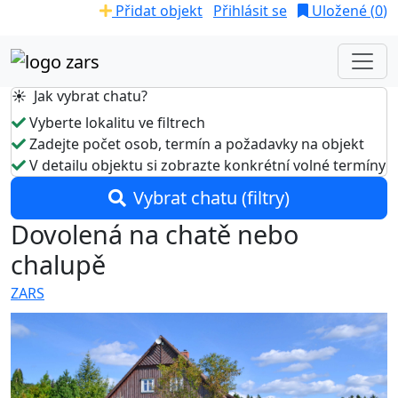
Přidat objekt
Přihlásit se
Uložené (
0
)
☀️ Jak vybrat chatu?
Vyberte lokalitu ve filtrech
Zadejte počet osob, termín a požadavky na objekt
V detailu objektu si zobrazte konkrétní volné termíny
Vybrat chatu (filtry)
Dovolená na chatě nebo
chalupě
ZARS