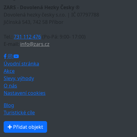
ZARS - Dovolená Hezky Česky ®
Dovolená hezky česky s.r.o. | IČ 07797788
Jičínská 543, 742 58 Příbor
Tel.:
731 112 476
(Po-Pá: 9:00- 17:00)
E-mail:
info@zars.cz
Úvodní stránka
Akce
Slevy, výhody
O nás
Nastavení cookies
Blog
Turistické cíle
Přidat objekt