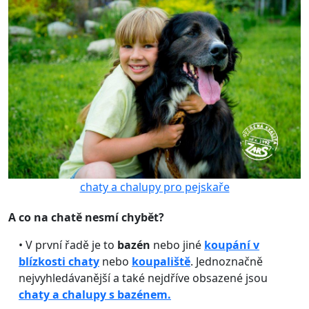
chaty a chalupy pro pejskaře
A co na chatě nesmí chybět?
• V první řadě je to
bazén
nebo jiné
koupání v
blízkosti chaty
nebo
koupaliště
. Jednoznačně
nejvyhledávanější a také nejdříve obsazené jsou
chaty a chalupy s bazénem.