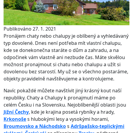
Publikováno 27. 1. 2021
Pronájem chaty nebo chalupy je oblíbený a vyhledávaný
typ dovolené. Dnes není potřeba mít vlastní chalupu,
kde se donekonečna staráte o dům a zahradu, a na
odpočinek vám vlastně ani nezbude čas. Máte skvělou
možnost pronajmout si chatu nebo chalupu a užít si
dovolenou bez starostí. My už se o všechno postaráme,
objekty pravidelně navštěvujeme a kontrolujeme.
Navíc pokaždé můžete navštívit jiný krásný kout naší
republiky. Chaty a Chalupy k pronajmutí máme po
celém Česku i na Slovensku. Nejoblíbenější oblasti jsou
Jižní Čechy
, kde je krajina posetá rybníky a hrady,
Krkonoše
s hlubokými lesy a vysokými horami,
Broumovsko a Náchodsko
s
Adršpašsko-teplickými