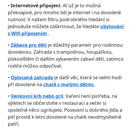
•
Internetové připojení
. Ať už je to možná
překvapivé, pro mnoho lidí je internet i na dovolené
nutnost. V našem filtru podrobného hledání si
jednoduše můžete zaškrtnout, že hledáte
ubytování
s Wifi připojením
.
•
Zábava pro děti
je důležitý parametr pro rodinnou
dovolenou. Zahrada s trampolínou, houpačkou,
pískovištěm či dalším vybavením zabaví děti, zatímco
rodiče můžou odpočívat.
•
Oplocená zahrada
je další věc, která se velmi hodí
při dovolené na
chatě s malými dětmi.
•
Venkovní krb nebo gril
. Vaření není potřeba, na
výletech se občerstvíte v restauraci a večer si
společně něco ugrilujete. Posezení u dobrého jídla a
pití prostě k letní dovolené na chatě neodmyslitelně
patří.