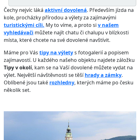
Čechy nejvíc láká
aktivní dovolená
. Především jízda na
kole, procházky přírodou a výlety za zajímavými
turistickými cíli.
My to víme, a proto si
v našem
vyhledávači
můžete najít chatu či chalupu v blízkosti
místa, které chcete na své dovolené navštívit.
Máme pro Vás
tipy na výlety
s fotogalerií a popisem
zajímavostí. U každého našeho objektu najdete záložku
Tipy v okolí
, kam se na Vaší dovolené můžete vydat na
výlet. Největší návštěvnosti se těší
hrady a zámky
.
Oblíbené jsou také
rozhledny
, kterých máme po česku
několik set.