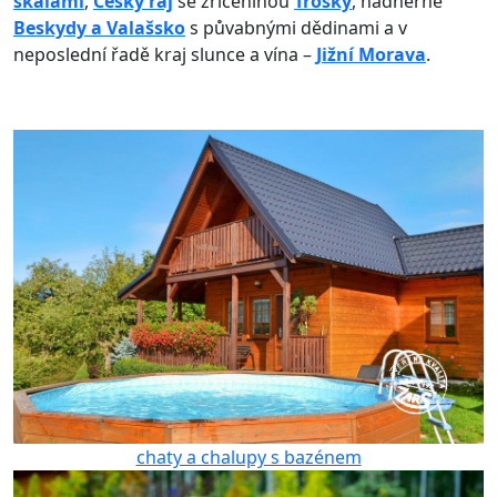
skálami
,
Český ráj
se zříceninou
Trosky
, nádherné
Beskydy a Valašsko
s půvabnými dědinami a v
neposlední řadě kraj slunce a vína –
Jižní Morava
.
chaty a chalupy s bazénem