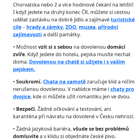
Chorvatska nebo 2 a více hodinové čekání na letišti!
I když jedete na druhý konec ČR, můžete si cestou
udělat zastávku na dobré jídlo a zajímavé
turistické
cíle
–
hrady a zámky
,
ZOO
,
muzea
,
přírodní
zajímavosti
a další památky.
• Možnost
vzít si s sebou
na dovolenou
domácí
zvíře
. Když jedete do hotelu, pejska musíte nechat
doma.
Dovolenou na chatě si užijete i s vaším
pejskem.
•
Soukromí.
Chata na samotě
zaručuje klid a ničím
nerušenou dovolenou. V nabídce máme i
chaty pro
dvojice
, kde si můžete užít romantiku jen ve dvou.
•
Bezpečí.
Žádné očkování a testování, ani
karanténa při návratu na dovolené v Česku nehrozí.
• Žádná jazyková bariéra,
všude se bez problémů
domluvíte
a v klidu si objednáte české pivo.