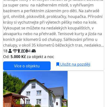
za super cenu na nádherném místě, s vyhřívaným
bazénem a perfektním zázemím pro děti. Na zahradě
gril, ohniště, pískoviště, prolézačky, houpačka. Přírodní
krásy si vychutnejte při výletech pěšky nebo na kole.
Vykoupat se můžete na nedalekých koupalištích, v
akvaparku nebo na přehradě. Tenisové kurty a jízda na
koních pár kilometrů od chalupy. Sáňkování přímo u
chalupy, v okolí 35 kilometrů běžeckých tras, nedaleko...
18
4
Od:
5.000 Kč
za objekt a noc
NEJNIŽŠÍ CENA NA TRHU
Uložit na později
Více o objektu