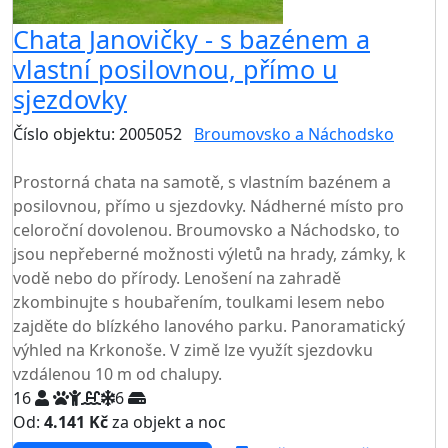
Chata Janovičky - s bazénem a
vlastní posilovnou, přímo u
sjezdovky
Číslo objektu: 2005052
Broumovsko a Náchodsko
TOP HODNOCENÍ
Prostorná chata na samotě, s vlastním bazénem a
posilovnou, přímo u sjezdovky. Nádherné místo pro
celoroční dovolenou. Broumovsko a Náchodsko, to
jsou nepřeberné možnosti výletů na hrady, zámky, k
vodě nebo do přírody. Lenošení na zahradě
zkombinujte s houbařením, toulkami lesem nebo
zajděte do blízkého lanového parku. Panoramatický
výhled na Krkonoše. V zimě lze využít sjezdovku
vzdálenou 10 m od chalupy.
16
6
Od:
4.141 Kč
za objekt a noc
NEJNIŽŠÍ CENA NA TRHU