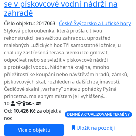
se v pískovcové vodní nádrži na
zahradě
Číslo objektu: 2017063
České Švýcarsko a Lužické hory
Stylová poloroubenka, která prošla citlivou
rekonstrukcí, se svažitou zahradou, uprostřed
malebných Lužických hor. Tři samostatné ložnice, u
chalupy zastřešená terasa. Venku lze grilovat,
odpočívat nebo se svlažit v pískovcové nádrži
s protékající vodou. Nádherná krajina, mnoho
příležitostí ke koupání nebo návštěvám hradů, zámků,
pískovcových skal, rozhleden a dalších zajímavostí.
Čedičové skalní „varhany“ znáte z pohádky Pyšná
princezna, malebným místem je i vyhlášený...
10
3
Od:
10.426 Kč
za objekt a
DENNĚ AKTUALIZOVANÉ TERMÍNY
noc
Uložit na později
Více o objektu