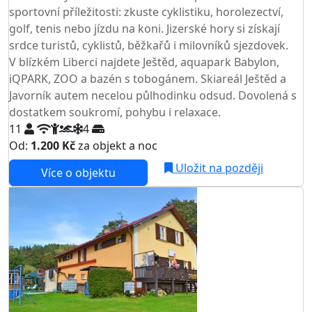
sportovní příležitosti: zkuste cyklistiku, horolezectví,
golf, tenis nebo jízdu na koni. Jizerské hory si získají
srdce turistů, cyklistů, běžkařů i milovníků sjezdovek.
V blízkém Liberci najdete Ještěd, aquapark Babylon,
iQPARK, ZOO a bazén s tobogánem. Skiareál Ještěd a
Javorník autem necelou půlhodinku odsud. Dovolená s
dostatkem soukromí, pohybu i relaxace.
11
4
Od:
1.200 Kč
za objekt a noc
NEJNIŽŠÍ CENA NA TRHU
Uložit na později
Více o objektu