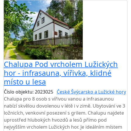
Chalupa Pod vrcholem Lužických
hor - infrasauna, vířivka, klidné
místo u lesa
Číslo objektu: 2023025
České Švýcarsko a Lužické hory
Chalupa pro 8 osob s vířivou vanou a infrasaunou
nabízí skvělou dovolenou v létě i v zimě. Ubytování ve 3
ložnicích, venkovní posezení s grilem. Chalupu najdete
uprostřed hlubokých hvozdů a lesů přímo pod
nejvyšším vrcholem Lužických hor. Je ideálním místem