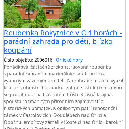
Roubenka Rokytnice v Orl.horách -
parádní zahrada pro děti, blízko
koupání
Číslo objektu: 2006016
Orlické hory
TOP HODNOCENÍ
Pohádková, částečně zrekonstruovaná roubenka
s parádní zahradou, maximálním soukromím a
výborným zázemím pro děti. Na zahradě můžete využít
krb, gril, ohniště, houpačku, zahrát si stolní tenis nebo
se protáhnout na travnatém hřišti. Krásná krajina,
spousta rozmanitých přírodních zajímavostí a
historických památek. K oblíbeným patří renesanční
zámek v Častolovicích, Doudlebech nad Orlicí a
Opočnu, empírový zámek v Kostelci nad Orlicí, barokní