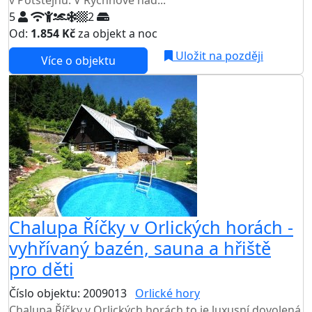
v Potštejnu. V Rychnově nad...
5
2
Od:
1.854 Kč
za objekt a noc
Uložit na později
Více o objektu
Chalupa Říčky v Orlických horách -
vyhřívaný bazén, sauna a hřiště
pro děti
Číslo objektu: 2009013
Orlické hory
Chalupa Říčky v Orlických horách to je luxusní dovolená