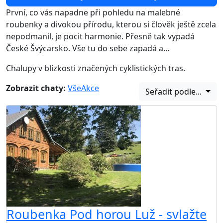
První, co vás napadne při pohledu na malebné
roubenky a divokou přírodu, kterou si člověk ještě zcela
nepodmanil, je pocit harmonie. Přesně tak vypadá
České Švýcarsko. Vše tu do sebe zapadá a…
Chalupy v blízkosti značených cyklistických tras.
Zobrazit chaty:
Vše
Akce
Seřadit podle...
Roubenka Pod horou Luž - svlažte