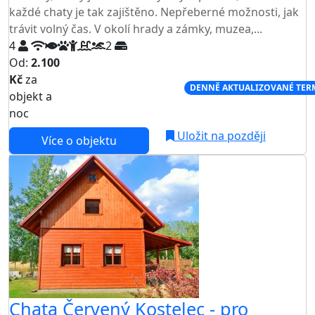
každé chaty je tak zajištěno. Nepřeberné možnosti, jak
trávit volný čas. V okolí hrady a zámky, muzea,...
4
2
Od:
2.100
Kč
za
NEJNIŽŠÍ CENA NA TRHU
DENNĚ AKTUALIZOVANÉ TER
objekt a
noc
Uložit na později
Více o objektu
Chata Červený Kostelec - pro