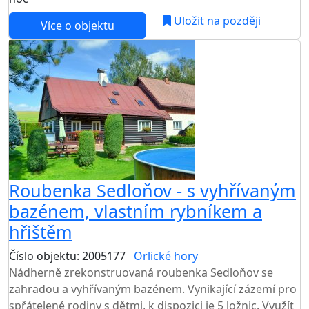
Uložit na později
Více o objektu
Roubenka Sedloňov - s vyhřívaným
bazénem, vlastním rybníkem a
hřištěm
Číslo objektu: 2005177
Orlické hory
TOP HODNOCENÍ
Nádherně zrekonstruovaná roubenka Sedloňov se
zahradou a vyhřívaným bazénem. Vynikající zázemí pro
spřátelené rodiny s dětmi, k dispozici je 5 ložnic. Využít