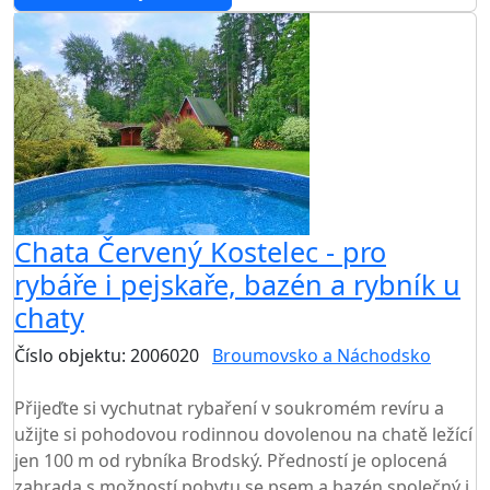
Chata Červený Kostelec - pro
rybáře i pejskaře, bazén a rybník u
chaty
Číslo objektu: 2006020
Broumovsko a Náchodsko
TOP HODNOCENÍ
Přijeďte si vychutnat rybaření v soukromém revíru a
užijte si pohodovou rodinnou dovolenou na chatě ležící
jen 100 m od rybníka Brodský. Předností je oplocená
zahrada s možností pobytu se psem a bazén společný i