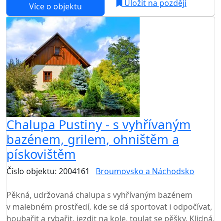
Uložit na později
Více o objektu
Chalupa Pustiny - s vyhřívaným
bazénem, grilem, ohništěm a
pískovištěm
Číslo objektu: 2004161
Broumovsko a Náchodsko
TOP HODNOCENÍ
Pěkná, udržovaná chalupa s vyhřívaným bazénem
v malebném prostředí, kde se dá sportovat i odpočívat,
houbařit a rybařit, jezdit na kole, toulat se pěšky. Klidná,