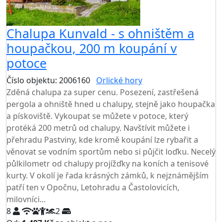
Chalupa Kunvald - s ohništěm a
houpačkou, 200 m koupání v
potoce
Číslo objektu: 2006160
Orlické hory
TOP HODNOCENÍ
Zděná chalupa za super cenu. Posezení, zastřešená
pergola a ohniště hned u chalupy, stejně jako houpačka
a pískoviště. Vykoupat se můžete v potoce, který
protéká 200 metrů od chalupy. Navštívit můžete i
přehradu Pastviny, kde kromě koupání lze rybařit a
věnovat se vodním sportům nebo si půjčit loďku. Necelý
půlkilometr od chalupy projížďky na koních a tenisové
kurty. V okolí je řada krásných zámků, k nejznámějším
patří ten v Opočnu, Letohradu a Častolovicích,
milovníci...
8
2