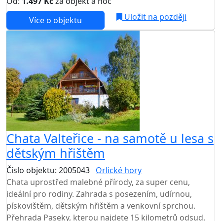
Od:
1.497 Kč
za objekt a noc
Uložit na později
Více o objektu
Chata Valteřice - na samotě u lesa s
dětským hřištěm
Číslo objektu: 2005043
Orlické hory
TOP HODNOCENÍ
Chata uprostřed malebné přírody, za super cenu,
ideální pro rodiny. Zahrada s posezením, udírnou,
pískovištěm, dětským hřištěm a venkovní sprchou.
Přehrada Paseky, kterou najdete 15 kilometrů odsud,