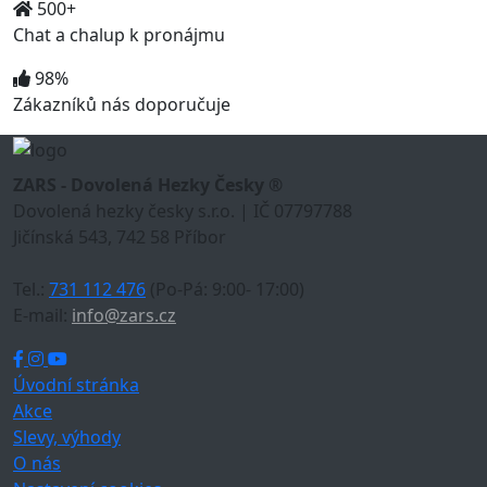
500+
Chat a chalup k pronájmu
98%
Zákazníků nás doporučuje
ZARS - Dovolená Hezky Česky ®
Dovolená hezky česky s.r.o. | IČ 07797788
Jičínská 543, 742 58 Příbor
Tel.:
731 112 476
(Po-Pá: 9:00- 17:00)
E-mail:
info@zars.cz
Úvodní stránka
Akce
Slevy, výhody
O nás