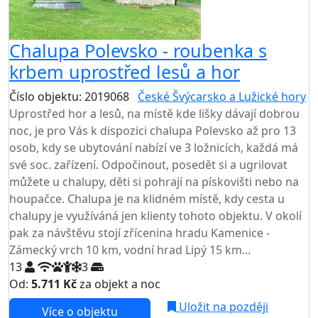
Chalupa Polevsko - roubenka s
krbem uprostřed lesů a hor
Číslo objektu: 2019068
České Švýcarsko a Lužické hory
Uprostřed hor a lesů, na místě kde lišky dávají dobrou
noc, je pro Vás k dispozici chalupa Polevsko až pro 13
osob, kdy se ubytování nabízí ve 3 ložnicích, každá má
své soc. zařízení. Odpočinout, posedět si a ugrilovat
můžete u chalupy, děti si pohrají na pískovišti nebo na
houpačce. Chalupa je na klidném místě, kdy cesta u
chalupy je využíváná jen klienty tohoto objektu. V okolí
pak za návštěvu stojí zřícenina hradu Kamenice -
Zámecký vrch 10 km, vodní hrad Lipý 15 km...
13
3
Od:
5.711 Kč
za objekt a noc
Uložit na později
Více o objektu