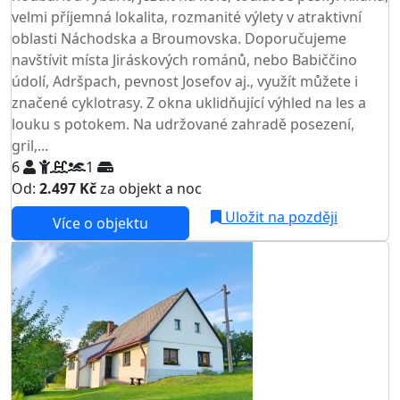
velmi příjemná lokalita, rozmanité výlety v atraktivní
oblasti Náchodska a Broumovska. Doporučujeme
navštívit místa Jiráskových románů, nebo Babiččino
údolí, Adršpach, pevnost Josefov aj., využít můžete i
značené cyklotrasy. Z okna uklidňující výhled na les a
louku s potokem. Na udržované zahradě posezení,
gril,...
6
1
Od:
2.497 Kč
za objekt a noc
Uložit na později
Více o objektu