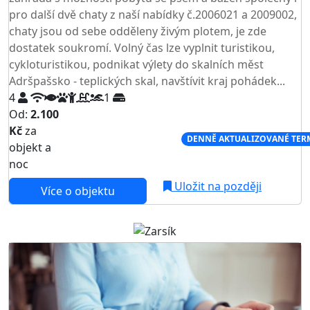
pro další dvě chaty z naší nabídky č.2006021 a 2009002,
chaty jsou od sebe odděleny živým plotem, je zde
dostatek soukromí. Volný čas lze vyplnit turistikou,
cykloturistikou, podnikat výlety do skalních měst
Adršpašsko - teplických skal, navštívit kraj pohádek...
4
1
Od:
2.100
Kč
za
NEJNIŽŠÍ CENA NA TRHU
DENNĚ AKTUALIZOVANÉ TER
objekt a
noc
Uložit na později
Více o objektu