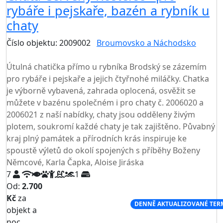
rybáře i pejskaře, bazén a rybník u
chaty
Číslo objektu: 2009002
Broumovsko a Náchodsko
TOP HODNOCENÍ
Útulná chatička přímo u rybníka Brodský se zázemím
pro rybáře i pejskaře a jejich čtyřnohé miláčky. Chatka
je výborně vybavená, zahrada oplocená, osvěžit se
můžete v bazénu společném i pro chaty č. 2006020 a
2006021 z naší nabídky, chaty jsou odděleny živým
plotem, soukromí každé chaty je tak zajištěno. Půvabný
kraj plný památek a přírodních krás inspiruje ke
spoustě výletů do okolí spojených s příběhy Boženy
Němcové, Karla Čapka, Aloise Jiráska
7
1
Od:
2.700
Kč
za
NEJNIŽŠÍ CENA NA TRHU
DENNĚ AKTUALIZOVANÉ TER
objekt a
noc