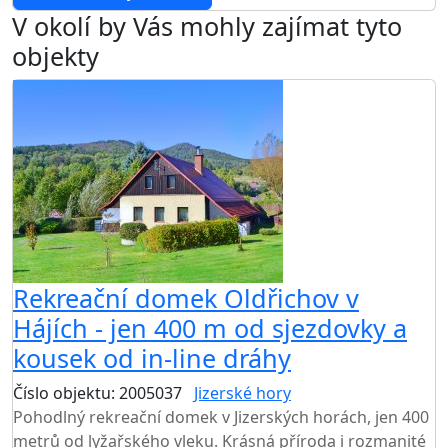
V okolí by Vás mohly zajímat tyto
objekty
Rekreační domek Oldřichov v
Hájích - jen 400 m od sjezdovky a
kousek od in-line dráhy
Číslo objektu: 2005037
Jizerské hory
Pohodlný rekreační domek v Jizerských horách, jen 400
metrů od lyžařského vleku. Krásná příroda i rozmanité