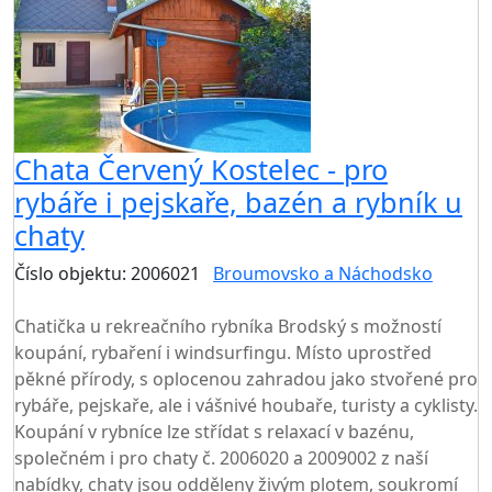
Chata Červený Kostelec - pro
rybáře i pejskaře, bazén a rybník u
chaty
Číslo objektu: 2006021
Broumovsko a Náchodsko
TOP HODNOCENÍ
Chatička u rekreačního rybníka Brodský s možností
koupání, rybaření i windsurfingu. Místo uprostřed
pěkné přírody, s oplocenou zahradou jako stvořené pro
rybáře, pejskaře, ale i vášnivé houbaře, turisty a cyklisty.
Koupání v rybníce lze střídat s relaxací v bazénu,
společném i pro chaty č. 2006020 a 2009002 z naší
nabídky, chaty jsou odděleny živým plotem, soukromí