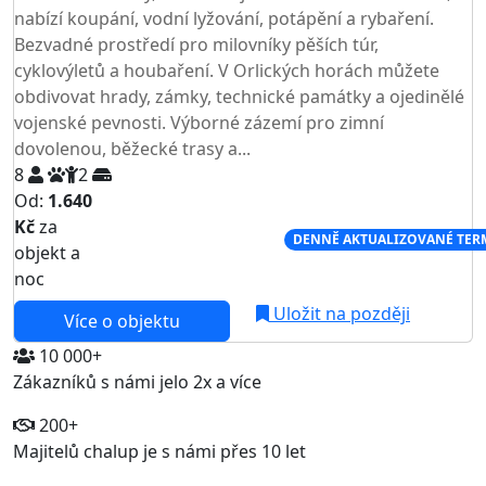
nabízí koupání, vodní lyžování, potápění a rybaření.
Bezvadné prostředí pro milovníky pěších túr,
cyklovýletů a houbaření. V Orlických horách můžete
obdivovat hrady, zámky, technické památky a ojedinělé
vojenské pevnosti. Výborné zázemí pro zimní
dovolenou, běžecké trasy a...
8
2
Od:
1.640
Kč
za
NEJNIŽŠÍ CENA NA TRHU
DENNĚ AKTUALIZOVANÉ TER
objekt a
noc
Uložit na později
Více o objektu
10 000+
Zákazníků s námi jelo 2x a více
200+
Majitelů chalup je s námi přes 10 let