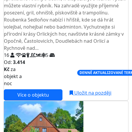
můžete vlastní rybník. Na zahradě využijte příjemné
posezení, gril, ohniště, pískoviště a trampolínu.
Roubenka Sedloňov nabízí i hřiště, kde se dá hrát
volejbal, nohejbal nebo badminton. Vychutnejte si
přírodní krásy Orlických hor, navštivte krásné zámky v
Opočně, Častolovicích, Doudlebách nad Orlicí a
Rychnově nad...
16
5
Od:
3.414
Kč
za
NEJNIŽŠÍ CENA NA TRHU
DENNĚ AKTUALIZOVANÉ TER
objekt a
noc
Uložit na později
Více o objektu