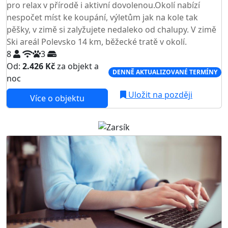
pro relax v přírodě i aktivní dovolenou.Okolí nabízí
nespočet míst ke koupání, výletům jak na kole tak
pěšky, v zimě si zalyžujete nedaleko od chalupy. V zimě
Ski areál Polevsko 14 km, běžecké tratě v okolí.
8
3
Od:
2.426 Kč
za objekt a
DENNĚ AKTUALIZOVANÉ TERMÍNY
noc
Uložit na později
Více o objektu