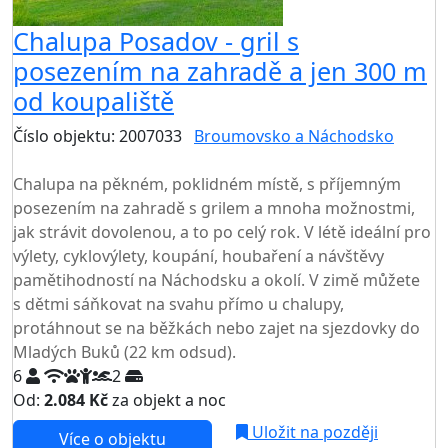
Chalupa Posadov - gril s
posezením na zahradě a jen 300 m
od koupaliště
Číslo objektu: 2007033
Broumovsko a Náchodsko
TOP HODNOCENÍ
Chalupa na pěkném, poklidném místě, s příjemným
posezením na zahradě s grilem a mnoha možnostmi,
jak strávit dovolenou, a to po celý rok. V létě ideální pro
výlety, cyklovýlety, koupání, houbaření a návštěvy
pamětihodností na Náchodsku a okolí. V zimě můžete
s dětmi sáňkovat na svahu přímo u chalupy,
protáhnout se na běžkách nebo zajet na sjezdovky do
Mladých Buků (22 km odsud).
6
2
Od:
2.084 Kč
za objekt a noc
Uložit na později
Více o objektu