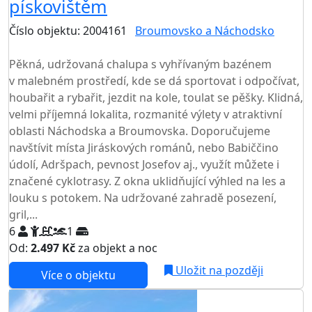
pískovištěm
Číslo objektu: 2004161
Broumovsko a Náchodsko
TOP HODNOCENÍ
Pěkná, udržovaná chalupa s vyhřívaným bazénem
v malebném prostředí, kde se dá sportovat i odpočívat,
houbařit a rybařit, jezdit na kole, toulat se pěšky. Klidná,
velmi příjemná lokalita, rozmanité výlety v atraktivní
oblasti Náchodska a Broumovska. Doporučujeme
navštívit místa Jiráskových románů, nebo Babiččino
údolí, Adršpach, pevnost Josefov aj., využít můžete i
značené cyklotrasy. Z okna uklidňující výhled na les a
louku s potokem. Na udržované zahradě posezení,
gril,...
6
1
Od:
2.497 Kč
za objekt a noc
Uložit na později
Více o objektu