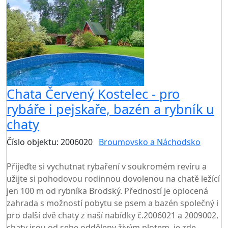
Chata Červený Kostelec - pro
rybáře i pejskaře, bazén a rybník u
chaty
Číslo objektu: 2006020
Broumovsko a Náchodsko
TOP HODNOCENÍ
Přijeďte si vychutnat rybaření v soukromém revíru a
užijte si pohodovou rodinnou dovolenou na chatě ležící
jen 100 m od rybníka Brodský. Předností je oplocená
zahrada s možností pobytu se psem a bazén společný i
pro další dvě chaty z naší nabídky č.2006021 a 2009002,
chaty jsou od sebe odděleny živým plotem, je zde