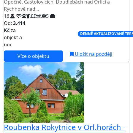
Opočně, Častolovicích, Doudlebách nad Orlicí a
Rychnově nad...
16
5
Od:
3.414
Kč
za
NEJNIŽŠÍ CENA NA TRHU
DENNĚ AKTUALIZOVANÉ TER
objekt a
noc
Uložit na později
Více o objektu
Roubenka Rokytnice v Orl.horách -