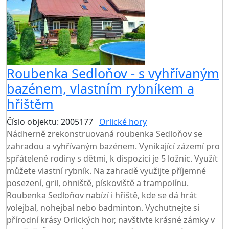
Roubenka Sedloňov - s vyhřívaným
bazénem, vlastním rybníkem a
hřištěm
Číslo objektu: 2005177
Orlické hory
TOP HODNOCENÍ
Nádherně zrekonstruovaná roubenka Sedloňov se
zahradou a vyhřívaným bazénem. Vynikající zázemí pro
spřátelené rodiny s dětmi, k dispozici je 5 ložnic. Využít
můžete vlastní rybník. Na zahradě využijte příjemné
posezení, gril, ohniště, pískoviště a trampolínu.
Roubenka Sedloňov nabízí i hřiště, kde se dá hrát
volejbal, nohejbal nebo badminton. Vychutnejte si
přírodní krásy Orlických hor, navštivte krásné zámky v