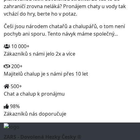
zahraničí zrovna neláká? Pronájem chaty u vody tak
vchází do hry, berte ho v potaz.
Češi jsou národem chatařů a chalupářů, o tom není
pochyb ani sporu. Tento návyk máme společný…
10 000+
Zákazníků s námi jelo 2x a více
200+
Majitelů chalup je s námi přes 10 let
500+
Chat a chalup k pronájmu
98%
Zákazníků nás doporučuje
ZARS - Dovolená Hezky Česky ®