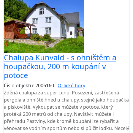
Chalupa Kunvald - s ohništěm a
houpačkou, 200 m koupání v
potoce
Číslo objektu: 2006160
Orlické hory
TOP HODNOCENÍ
Zděná chalupa za super cenu. Posezení, zastřešená
pergola a ohniště hned u chalupy, stejně jako houpačka
a pískoviště. Vykoupat se můžete v potoce, který
protéká 200 metrů od chalupy. Navštívit můžete i
přehradu Pastviny, kde kromě koupání lze rybařit a
věnovat se vodním sportům nebo si půjčit loďku. Necelý