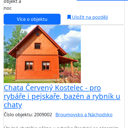
objekt a
noc
Uložit na později
Více o objektu
Chata Červený Kostelec - pro
rybáře i pejskaře, bazén a rybník u
chaty
Číslo objektu: 2009002
Broumovsko a Náchodsko
TOP HODNOCENÍ