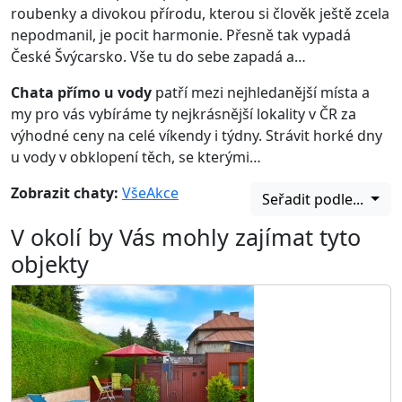
roubenky a divokou přírodu, kterou si člověk ještě zcela
nepodmanil, je pocit harmonie. Přesně tak vypadá
České Švýcarsko. Vše tu do sebe zapadá a…
Chata přímo u vody
patří mezi nejhledanější místa a
my pro vás vybíráme ty nejkrásnější lokality v ČR za
výhodné ceny na celé víkendy i týdny. Strávit horké dny
u vody v obklopení těch, se kterými…
Zobrazit chaty:
Vše
Akce
Seřadit podle...
V okolí by Vás mohly zajímat tyto
objekty
AKCE