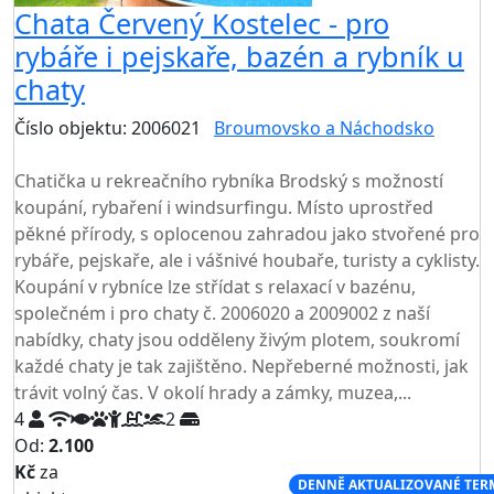
Chata Červený Kostelec - pro
rybáře i pejskaře, bazén a rybník u
chaty
Číslo objektu: 2006021
Broumovsko a Náchodsko
TOP HODNOCENÍ
Chatička u rekreačního rybníka Brodský s možností
koupání, rybaření i windsurfingu. Místo uprostřed
pěkné přírody, s oplocenou zahradou jako stvořené pro
rybáře, pejskaře, ale i vášnivé houbaře, turisty a cyklisty.
Koupání v rybníce lze střídat s relaxací v bazénu,
společném i pro chaty č. 2006020 a 2009002 z naší
nabídky, chaty jsou odděleny živým plotem, soukromí
každé chaty je tak zajištěno. Nepřeberné možnosti, jak
trávit volný čas. V okolí hrady a zámky, muzea,...
4
2
Od:
2.100
Kč
za
NEJNIŽŠÍ CENA NA TRHU
DENNĚ AKTUALIZOVANÉ TER