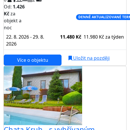
Od:
1.426
Kč
za
NEJNIŽŠÍ CENA NA TRHU
DENNĚ AKTUALIZOVANÉ TER
objekt a
noc
22. 8. 2026 - 29. 8.
11.480 Kč
11.980 Kč
za týden
2026
Uložit na později
Více o objektu
AKCE
Chata Kruh - s vyhřívaným