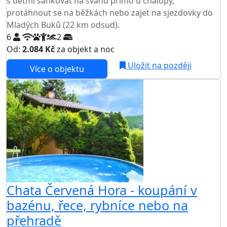
s dětmi sáňkovat na svahu přímo u chalupy,
protáhnout se na běžkách nebo zajet na sjezdovky do
Mladých Buků (22 km odsud).
6
2
Od:
2.084 Kč
za objekt a noc
Uložit na později
Více o objektu
AKCE
Chata Červená Hora - koupání v
bazénu, řece, rybníce nebo na
přehradě