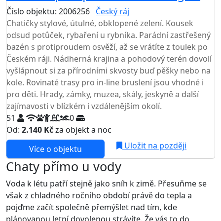
Číslo objektu: 2006256
Český ráj
TOP HODNOCENÍ
Chatičky stylové, útulné, obklopené zelení. Kousek
odsud potůček, rybaření u rybníka. Parádní zastřešený
bazén s protiproudem osvěží, až se vrátíte z toulek po
Českém ráji. Nádherná krajina a pohodový terén dovolí
vyšlápnout si za přírodními skvosty buď pěšky nebo na
kole. Rovinaté trasy pro in-line bruslení jsou vhodné i
pro děti. Hrady, zámky, muzea, skály, jeskyně a další
zajímavosti v blízkém i vzdálenějším okolí.
51
0
Od:
2.140 Kč
za objekt a noc
NEJNIŽŠÍ CENA NA TRHU
Uložit na později
Více o objektu
Chaty přímo u vody
Voda k létu patří stejně jako sníh k zimě. Přesuňme se
však z chladného ročního období právě do tepla a
pojďme začít společně přemýšlet nad tím, kde
plánovanou letní dovolenou strávíte. Že vás to do