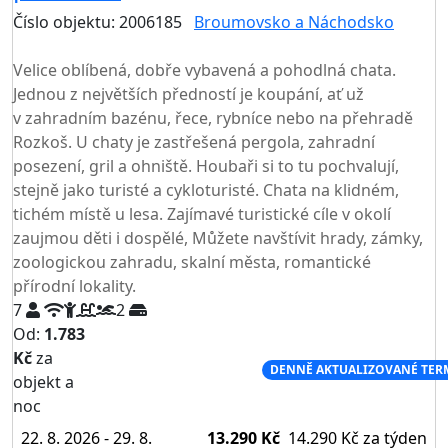
Číslo objektu: 2006185
Broumovsko a Náchodsko
TOP HODNOCENÍ
Velice oblíbená, dobře vybavená a pohodlná chata.
Jednou z největších předností je koupání, ať už
v zahradním bazénu, řece, rybníce nebo na přehradě
Rozkoš. U chaty je zastřešená pergola, zahradní
posezení, gril a ohniště. Houbaři si to tu pochvalují,
stejně jako turisté a cykloturisté. Chata na klidném,
tichém místě u lesa. Zajímavé turistické cíle v okolí
zaujmou děti i dospělé, Můžete navštívit hrady, zámky,
zoologickou zahradu, skalní města, romantické
přírodní lokality.
7
2
Od:
1.783
Kč
za
NEJNIŽŠÍ CENA NA TRHU
DENNĚ AKTUALIZOVANÉ TER
objekt a
noc
22. 8. 2026 - 29. 8.
13.290 Kč
14.290 Kč
za týden