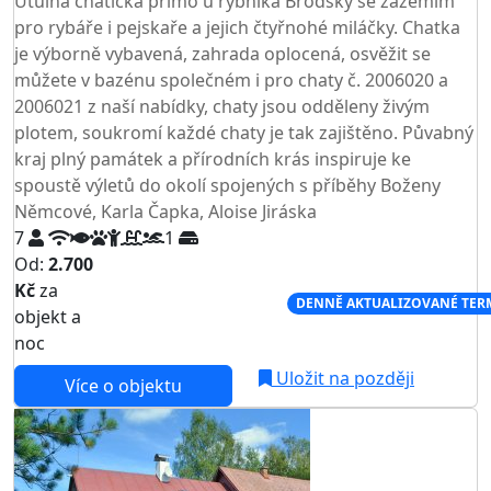
Útulná chatička přímo u rybníka Brodský se zázemím
pro rybáře i pejskaře a jejich čtyřnohé miláčky. Chatka
je výborně vybavená, zahrada oplocená, osvěžit se
můžete v bazénu společném i pro chaty č. 2006020 a
2006021 z naší nabídky, chaty jsou odděleny živým
plotem, soukromí každé chaty je tak zajištěno. Půvabný
kraj plný památek a přírodních krás inspiruje ke
spoustě výletů do okolí spojených s příběhy Boženy
Němcové, Karla Čapka, Aloise Jiráska
7
1
Od:
2.700
Kč
za
NEJNIŽŠÍ CENA NA TRHU
DENNĚ AKTUALIZOVANÉ TER
objekt a
noc
Uložit na později
Více o objektu