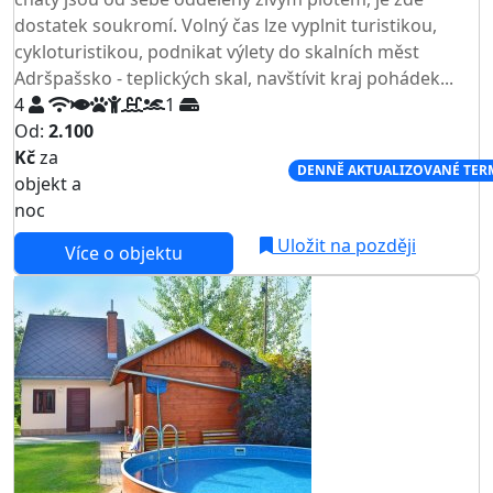
dostatek soukromí. Volný čas lze vyplnit turistikou,
cykloturistikou, podnikat výlety do skalních měst
Adršpašsko - teplických skal, navštívit kraj pohádek...
4
1
Od:
2.100
Kč
za
NEJNIŽŠÍ CENA NA TRHU
DENNĚ AKTUALIZOVANÉ TER
objekt a
noc
Uložit na později
Více o objektu