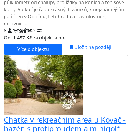
půlkilometr od chalupy projížďky na koních a tenisové
kurty. V okolí je řada krásných zámků, k nejznámějším
patří ten v Opočnu, Letohradu a Častolovicích,
milovníci...
8
2
Od:
1.497 Kč
za objekt a noc
Uložit na později
Více o objektu
Chatka v rekreačním areálu Kovač -
bazén s protiproudem a minigolf