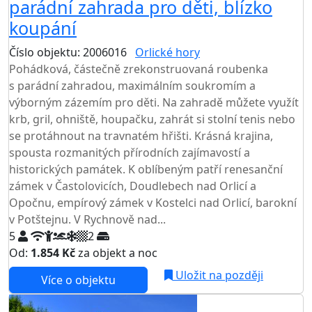
parádní zahrada pro děti, blízko
koupání
Číslo objektu: 2006016
Orlické hory
TOP HODNOCENÍ
Pohádková, částečně zrekonstruovaná roubenka
s parádní zahradou, maximálním soukromím a
výborným zázemím pro děti. Na zahradě můžete využít
krb, gril, ohniště, houpačku, zahrát si stolní tenis nebo
se protáhnout na travnatém hřišti. Krásná krajina,
spousta rozmanitých přírodních zajímavostí a
historických památek. K oblíbeným patří renesanční
zámek v Častolovicích, Doudlebech nad Orlicí a
Opočnu, empírový zámek v Kostelci nad Orlicí, barokní
v Potštejnu. V Rychnově nad...
5
2
Od:
1.854 Kč
za objekt a noc
Uložit na později
Více o objektu