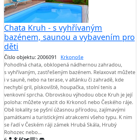
Chata Kruh - s vyhřívaným
bazénem, saunou a vybavením pro
děti
Číslo objektu: 2006091
Krkonoše
TOP HODNOCENÍ
Pohodlná chata, obklopená nádhernou zahradou,
s vyhřívaným, zastřešeným bazénem. Relaxovat můžete
i v sauně, nebo na terase, v altánku či zahradě, kde
nechybí gril, pískoviště, houpačka, stolní tenis a
venkovní sprcha. Obrovskou výhodou obce Kruh je její
poloha: můžete vyrazit do Krkonoš nebo Českého ráje.
Obě lokality se pyšní úžasnou přírodou, zajímavými
památkami a turistickými atrakcemi všeho typu. K nim
se řadí v Českém ráji zámek Hrubá Skála, Hrubý
Rohozec nebo...
6
2