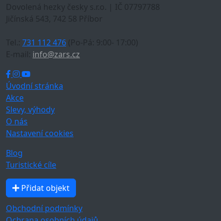
Dovolená hezky česky s.r.o. | IČ 07797788
Jičínská 543, 742 58 Příbor
Tel.:
731 112 476
(Po-Pá: 9:00- 17:00)
E-mail:
info@zars.cz
Úvodní stránka
Akce
Slevy, výhody
O nás
Nastavení cookies
Blog
Turistické cíle
Přidat objekt
Obchodní podmínky
Ochrana osobních údajů