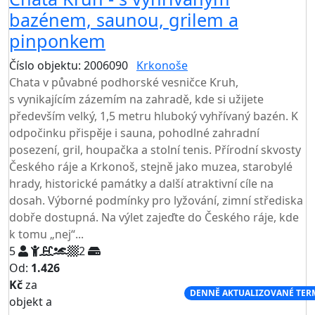
bazénem, saunou, grilem a
pinponkem
Číslo objektu: 2006090
Krkonoše
TOP HODNOCENÍ
Chata v půvabné podhorské vesničce Kruh,
s vynikajícím zázemím na zahradě, kde si užijete
především velký, 1,5 metru hluboký vyhřívaný bazén. K
odpočinku přispěje i sauna, pohodlné zahradní
posezení, gril, houpačka a stolní tenis. Přírodní skvosty
Českého ráje a Krkonoš, stejně jako muzea, starobylé
hrady, historické památky a další atraktivní cíle na
dosah. Výborné podmínky pro lyžování, zimní střediska
dobře dostupná. Na výlet zajeďte do Českého ráje, kde
k tomu „nej“...
5
2
Od:
1.426
Kč
za
NEJNIŽŠÍ CENA NA TRHU
DENNĚ AKTUALIZOVANÉ TER
objekt a