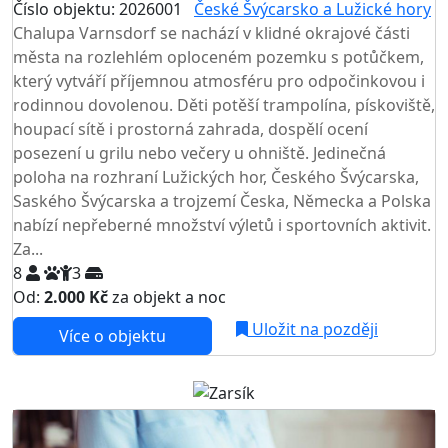
Číslo objektu: 2026001
České Švýcarsko a Lužické hory
Chalupa Varnsdorf se nachází v klidné okrajové části
města na rozlehlém oploceném pozemku s potůčkem,
který vytváří příjemnou atmosféru pro odpočinkovou i
rodinnou dovolenou. Děti potěší trampolína, pískoviště,
houpací sítě i prostorná zahrada, dospělí ocení
posezení u grilu nebo večery u ohniště. Jedinečná
poloha na rozhraní Lužických hor, Českého Švýcarska,
Saského Švýcarska a trojzemí Česka, Německa a Polska
nabízí nepřeberné množství výletů i sportovních aktivit.
Za...
8
3
Od:
2.000 Kč
za objekt a noc
NEJNIŽŠÍ CENA NA TRHU
Uložit na později
Více o objektu