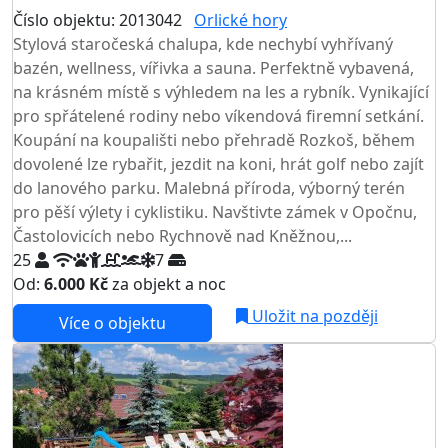
Číslo objektu: 2013042
Orlické hory
TOP HODNOCENÍ
Stylová staročeská chalupa, kde nechybí vyhřívaný
bazén, wellness, vířivka a sauna. Perfektně vybavená,
na krásném místě s výhledem na les a rybník. Vynikající
pro spřátelené rodiny nebo víkendová firemní setkání.
Koupání na koupališti nebo přehradě Rozkoš, během
dovolené lze rybařit, jezdit na koni, hrát golf nebo zajít
do lanového parku. Malebná příroda, výborný terén
pro pěší výlety i cyklistiku. Navštivte zámek v Opočnu,
Častolovicích nebo Rychnově nad Kněžnou,...
25
7
Od:
6.000 Kč
za objekt a noc
NEJNIŽŠÍ CENA NA TRHU
Uložit na později
Více o objektu