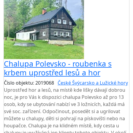
Chalupa Polevsko - roubenka s
krbem uprostřed lesů a hor
Číslo objektu: 2019068
České Švýcarsko a Lužické hory
Uprostřed hor a lesů, na místě kde lišky dávají dobrou
noc, je pro Vás k dispozici chalupa Polevsko až pro 13
osob, kdy se ubytování nabízí ve 3 ložnicích, každá má
své soc. zařízení. Odpočinout, posedět si a ugrilovat
můžete u chalupy, děti si pohrají na pískovišti nebo na
houpačce. Chalupa je na klidném místě, kdy cesta u
chalupy je využíváná jen klienty tohoto objektu. V okolí