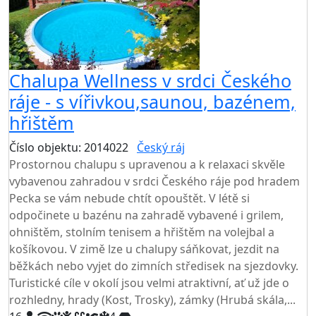
Chalupa Wellness v srdci Českého
ráje - s vířivkou,saunou, bazénem,
hřištěm
Číslo objektu: 2014022
Český ráj
TOP HODNOCENÍ
Prostornou chalupu s upravenou a k relaxaci skvěle
vybavenou zahradou v srdci Českého ráje pod hradem
Pecka se vám nebude chtít opouštět. V létě si
odpočinete u bazénu na zahradě vybavené i grilem,
ohništěm, stolním tenisem a hřištěm na volejbal a
košíkovou. V zimě lze u chalupy sáňkovat, jezdit na
běžkách nebo vyjet do zimních středisek na sjezdovky.
Turistické cíle v okolí jsou velmi atraktivní, ať už jde o
rozhledny, hrady (Kost, Trosky), zámky (Hrubá skála,...