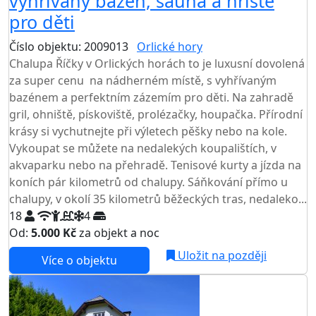
vyhřívaný bazén, sauna a hřiště
pro děti
Číslo objektu: 2009013
Orlické hory
Chalupa Říčky v Orlických horách to je luxusní dovolená
za super cenu na nádherném místě, s vyhřívaným
bazénem a perfektním zázemím pro děti. Na zahradě
gril, ohniště, pískoviště, prolézačky, houpačka. Přírodní
krásy si vychutnejte při výletech pěšky nebo na kole.
Vykoupat se můžete na nedalekých koupalištích, v
akvaparku nebo na přehradě. Tenisové kurty a jízda na
koních pár kilometrů od chalupy. Sáňkování přímo u
chalupy, v okolí 35 kilometrů běžeckých tras, nedaleko...
18
4
Od:
5.000 Kč
za objekt a noc
NEJNIŽŠÍ CENA NA TRHU
Uložit na později
Více o objektu