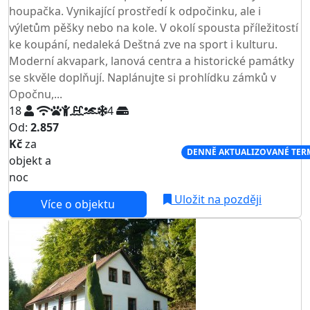
houpačka. Vynikající prostředí k odpočinku, ale i
výletům pěšky nebo na kole. V okolí spousta příležitostí
ke koupání, nedaleká Deštná zve na sport i kulturu.
Moderní akvapark, lanová centra a historické památky
se skvěle doplňují. Naplánujte si prohlídku zámků v
Opočnu,...
18
4
Od:
2.857
Kč
za
NEJNIŽŠÍ CENA NA TRHU
DENNĚ AKTUALIZOVANÉ TER
objekt a
noc
Uložit na později
Více o objektu
AKCE