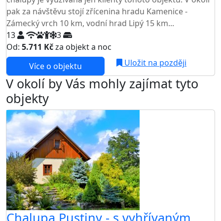
pak za návštěvu stojí zřícenina hradu Kamenice -
Zámecký vrch 10 km, vodní hrad Lipý 15 km...
13
3
Od:
5.711 Kč
za objekt a noc
Uložit na později
Více o objektu
V okolí by Vás mohly zajímat tyto
objekty
Chalupa Pustiny - s vyhřívaným