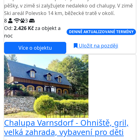
pěšky, v zimě si zalyžujete nedaleko od chalupy. V zimě
Ski areál Polevsko 14 km, běžecké tratě v okolí.
8
3
Od:
2.426 Kč
za objekt a
DENNĚ AKTUALIZOVANÉ TERMÍNY
noc
Uložit na později
Více o objektu
Chalupa Varnsdorf - Ohniště, gril,
velká zahrada, vybavení pro děti