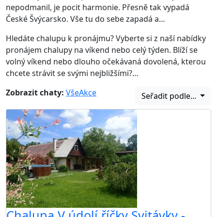
nepodmanil, je pocit harmonie. Přesně tak vypadá
České Švýcarsko. Vše tu do sebe zapadá a…
Hledáte chalupu k pronájmu? Vyberte si z naší nabídky
pronájem chalupy na víkend nebo celý týden. Blíží se
volný víkend nebo dlouho očekávaná dovolená, kterou
chcete strávit se svými nejbližšími?…
Zobrazit chaty:
Vše
Akce
Seřadit podle...
Chalupa V údolí říčky Svitávky -