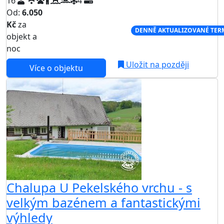
16
4
Od:
6.050
Kč
za
NEJNIŽŠÍ CENA NA TRHU
DENNĚ AKTUALIZOVANÉ TER
objekt a
noc
Uložit na později
Více o objektu
Chalupa U Pekelského vrchu - s
velkým bazénem a fantastickými
výhledy