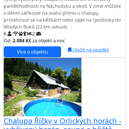
pamětihodností na Náchodsku a okolí. V zimě můžete
s dětmi sáňkovat na svahu přímo u chalupy,
protáhnout se na běžkách nebo zajet na sjezdovky do
Mladých Buků (22 km odsud).
6
2
Od:
2.084 Kč
za objekt a noc
Uložit na později
Více o objektu
Chalupa Říčky v Orlických horách -