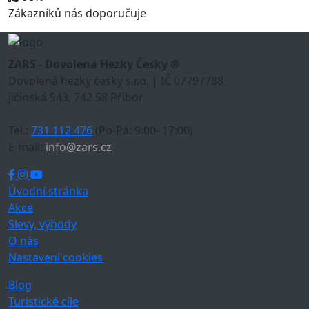
Zákazníků nás doporučuje
ZARS - Dovolená Hezky Česky ®
Dovolená hezky česky s.r.o. | IČ 07797788
Jičínská 543, 742 58 Příbor
Tel.:
731 112 476
(Po-Pá: 9:00- 17:00)
E-mail:
info@zars.cz
Úvodní stránka
Akce
Slevy, výhody
O nás
Nastavení cookies
Blog
Turistické cíle