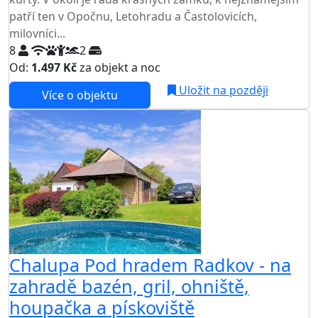
patří ten v Opočnu, Letohradu a Častolovicích,
milovníci...
8
2
Od:
1.497 Kč
za objekt a noc
Uložit na později
Více o objektu
Chalupa Pod hradem Radkov - na
zahradě bazén, gril, ohniště,
houpačka a pískoviště