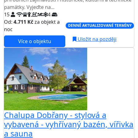
památky. Vyjeďte na...
15
4
Od:
4.711 Kč
za objekt a
DENNĚ AKTUALIZOVANÉ TERMÍNY
noc
Uložit na později
Více o objektu
Chalupa Dobřany - stylová a
vybavená - vyhřívaný bazén, vířivka
a sauna