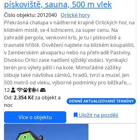
pískoviště, sauna, 500 m vlek
Číslo objektu: 2012040
Orlické hory
TOP HODNOCENÍ
Překrásná chalupa v nádherné krajině Orlických hor, na
klidném místě, se 4 ložnicemi, za super cenu. Na
zahradě pergola, venkovní krb, je tu i pískoviště a
travnaté hřiště. Osvěžení najdete na blízkém koupališti,
v žamberském akvaparku nebo na přehradě Pastviny,
Divokou Orlici zase nadšení sjíždějí vodáci. Vynikající
terén pro výlety pěší i na kole. Mimořádné zážitky
slibuje také návštěva zámků, hradů, tvrzí a muzeí. Jen
500 metrů od vleku, výborné podmínky pro běžkaře,...
12
4
Od:
2.354 Kč
za objekt a
DENNĚ AKTUALIZOVANÉ TERMÍNY
noc
Uložit na později
Více o objektu