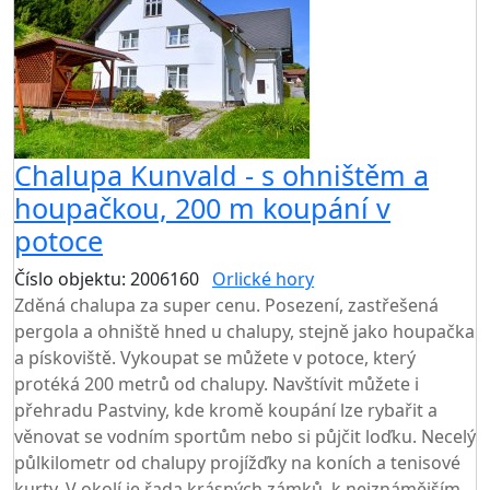
Chalupa Kunvald - s ohništěm a
houpačkou, 200 m koupání v
potoce
Číslo objektu: 2006160
Orlické hory
TOP HODNOCENÍ
Zděná chalupa za super cenu. Posezení, zastřešená
pergola a ohniště hned u chalupy, stejně jako houpačka
a pískoviště. Vykoupat se můžete v potoce, který
protéká 200 metrů od chalupy. Navštívit můžete i
přehradu Pastviny, kde kromě koupání lze rybařit a
věnovat se vodním sportům nebo si půjčit loďku. Necelý
půlkilometr od chalupy projížďky na koních a tenisové
kurty. V okolí je řada krásných zámků, k nejznámějším