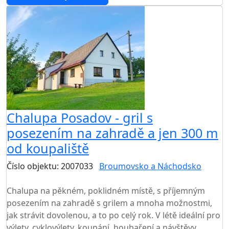
Chalupa Posadov - gril s
posezením na zahradě a jen 300 m
od koupaliště
Číslo objektu: 2007033
Broumovsko a Náchodsko
TOP HODNOCENÍ
Chalupa na pěkném, poklidném místě, s příjemným
posezením na zahradě s grilem a mnoha možnostmi,
jak strávit dovolenou, a to po celý rok. V létě ideální pro
výlety, cyklovýlety, koupání, houbaření a návštěvy