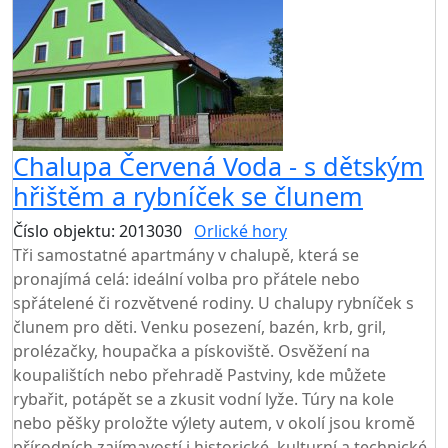
Chalupa Červená Voda - s dětským
hřištěm a rybníček se člunem
Číslo objektu: 2013030
Orlické hory
Tři samostatné apartmány v chalupě, která se
pronajímá celá: ideální volba pro přátele nebo
spřátelené či rozvětvené rodiny. U chalupy rybníček s
člunem pro děti. Venku posezení, bazén, krb, gril,
prolézačky, houpačka a pískoviště. Osvěžení na
koupalištích nebo přehradě Pastviny, kde můžete
rybařit, potápět se a zkusit vodní lyže. Túry na kole
nebo pěšky proložte výlety autem, v okolí jsou kromě
přírodních zajímavostí i historické, kulturní a technické