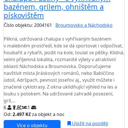
bazénem, grilem, ohništěm a
pískovištěm
Číslo objektu: 2004161
Broumovsko a Náchodsko
TOP HODNOCENÍ
Pěkná, udržovaná chalupa s vyhřívaným bazénem
v malebném prostředí, kde se dá sportovat i odpočívat,
houbařit a rybařit, jezdit na kole, toulat se pěšky. Klidná,
velmi příjemná lokalita, rozmanité výlety v atraktivní
oblasti Náchodska a Broumovska. Doporučujeme
navštívit místa Jiráskových románů, nebo Babiččino
údolí, Adršpach, pevnost Josefov aj., využít můžete i
značené cyklotrasy. Z okna uklidňující výhled na les a
louku s potokem. Na udržované zahradě posezení,
gril,...
6
1
Od:
2.497 Kč
za objekt a noc
Uložit na později
Více o objektu