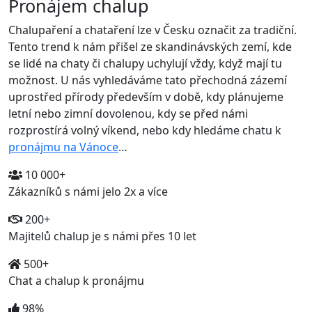
Pronájem chalup
Chalupaření a chataření lze v Česku označit za tradiční.
Tento trend k nám přišel ze skandinávských zemí, kde
se lidé na chaty či chalupy uchylují vždy, když mají tu
možnost. U nás vyhledáváme tato přechodná zázemí
uprostřed přírody především v době, kdy plánujeme
letní nebo zimní dovolenou, kdy se před námi
rozprostírá volný víkend, nebo kdy hledáme chatu k
pronájmu na Vánoce
…
10 000+
Zákazníků s námi jelo 2x a více
200+
Majitelů chalup je s námi přes 10 let
500+
Chat a chalup k pronájmu
98%