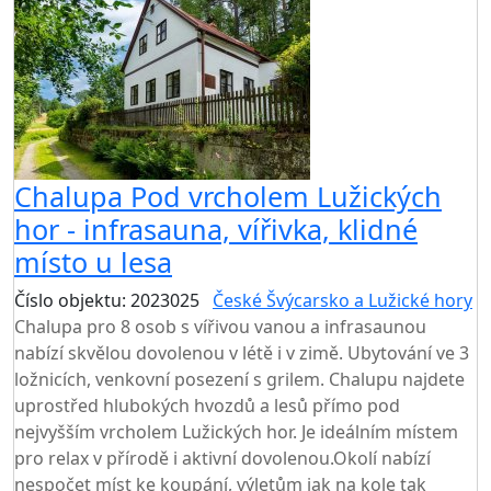
Chalupa Pod vrcholem Lužických
hor - infrasauna, vířivka, klidné
místo u lesa
Číslo objektu: 2023025
České Švýcarsko a Lužické hory
Chalupa pro 8 osob s vířivou vanou a infrasaunou
nabízí skvělou dovolenou v létě i v zimě. Ubytování ve 3
ložnicích, venkovní posezení s grilem. Chalupu najdete
uprostřed hlubokých hvozdů a lesů přímo pod
nejvyšším vrcholem Lužických hor. Je ideálním místem
pro relax v přírodě i aktivní dovolenou.Okolí nabízí
nespočet míst ke koupání, výletům jak na kole tak