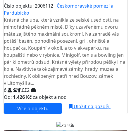
Číslo objektu: 2006112
Českomoravské pomezí a
Pardubicko
TOP HODNOCENÍ
Krásná chalupa, která vznikla ze selské usedlosti, na
mimořádně pěkném místě. Díky uzavřenému dvoru
máte zajištěno maximální soukromí. Na zahradě vás
potěší bazén, pohodlné posezení, gril, ohniště a
houpačka. Koupání v okolí, a to v akvaparku, na
koupališti nebo v rybníce. Minigolf, tenis a bowling jen
pár kilometrů odsud. Krásné výlety přírodou pěšky i na
kole. Navštivte také zajímavé zámky, hrady, muzea a
rozhledny. K oblíbeným patří hrad Bouzov, zámek
v Litomyšli a...
6
2
Od:
1.426 Kč
za objekt a noc
Uložit na později
Více o objektu