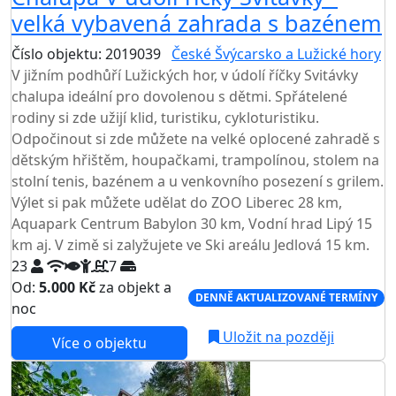
velká vybavená zahrada s bazénem
Číslo objektu: 2019039
České Švýcarsko a Lužické hory
V jižním podhůří Lužických hor, v údolí říčky Svitávky
chalupa ideální pro dovolenou s dětmi. Spřátelené
rodiny si zde užijí klid, turistiku, cykloturistiku.
Odpočinout si zde můžete na velké oplocené zahradě s
dětským hřištěm, houpačkami, trampolínou, stolem na
stolní tenis, bazénem a u venkovního posezení s grilem.
Výlet si pak můžete udělat do ZOO Liberec 28 km,
Aquapark Centrum Babylon 30 km, Vodní hrad Lipý 15
km aj. V zimě si zalyžujete ve Ski areálu Jedlová 15 km.
23
7
Od:
5.000 Kč
za objekt a
DENNĚ AKTUALIZOVANÉ TERMÍNY
noc
Uložit na později
Více o objektu