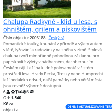
Chalupa Radkyně - klid u lesa, s
ohništěm, grilem a pískovištěm
Číslo objektu: 2005188
Český ráj
TOP HODNOCENÍ
Romantické toulky, koupání v přírodě a výlety autem
v létě, lyžování a radovánky na sněhu v zimě. Stylová
chalupa tvoří mimořádně pohodlnou základnu pro
paprskovité výlety v nádherném, dechberoucím
Českém ráji. Leží na klidné polosamotě v čistém
prostředí lesa. Hrady Pecka, Trosky nebo Humprecht
leží nedaleko odsud, další památky nebo větší města
jsou rovněž výborně dostupná.
6
3
Od:
1.540
Kč
za
NEJNIŽŠÍ CENA NA TRHU
DENNĚ AKTUALIZOVANÉ TER
objekt a