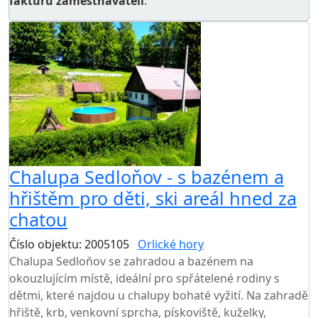
fakturu zaměstnavateli
.
Chalupa Sedloňov - s bazénem a
hřištěm pro děti, ski areál hned za
chatou
Číslo objektu: 2005105
Orlické hory
TOP HODNOCENÍ
Chalupa Sedloňov se zahradou a bazénem na
okouzlujícím místě, ideální pro spřátelené rodiny s
dětmi, které najdou u chalupy bohaté vyžití. Na zahradě
hřiště, krb, venkovní sprcha, pískoviště, kuželky,