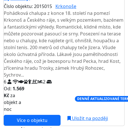
Číslo objektu: 2015015
Krkonoše
TOP HODNOCENÍ
Pohádková chalupa z konce 18. století na pomezí
Krkonoš a Českého ráje, s velkým pozemkem, bazénem
a fantastickými výhledy. Romantické, klidné místo, kde
můžete pozorovat pasoucí se srny. Posezení na terase
nebo u chalupy, kde najdete gril, ohniště, houpačku a
stolní tenis. 200 metrů od chalupy teče Jizera. Všude
okolo úchvatná příroda. Lákavé jsou pamětihodnosti
Českého ráje, což je bezesporu hrad Pecka, hrad Kost,
zřícenina hradu Trosky, zámek Hrubý Rohozec,
Sychrov...
6
2
Od:
1.569
Kč
za
NEJNIŽŠÍ CENA NA TRHU
DENNĚ AKTUALIZOVANÉ TER
objekt a
noc
Uložit na později
Více o objektu