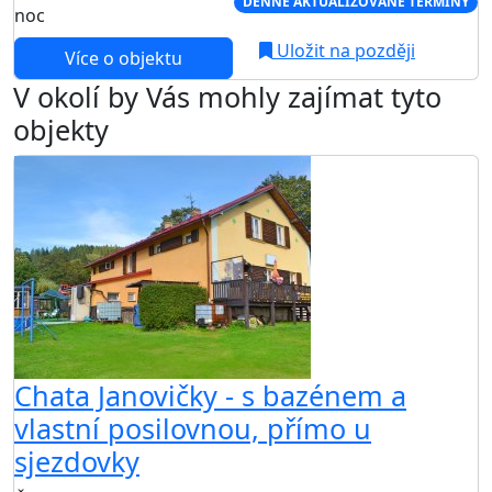
DENNĚ AKTUALIZOVANÉ TERMÍNY
noc
Uložit na později
Více o objektu
V okolí by Vás mohly zajímat tyto
objekty
Chata Janovičky - s bazénem a
vlastní posilovnou, přímo u
sjezdovky