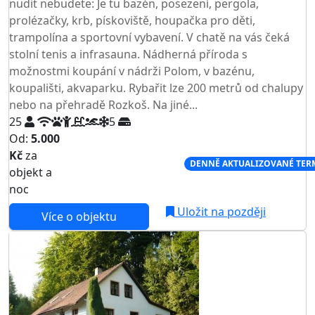
nudit nebudete: Je tu bazén, posezení, pergola,
prolézačky, krb, pískoviště, houpačka pro děti,
trampolína a sportovní vybavení. V chatě na vás čeká
stolní tenis a infrasauna. Nádherná příroda s
možnostmi koupání v nádrži Polom, v bazénu,
koupališti, akvaparku. Rybařit lze 200 metrů od chalupy
nebo na přehradě Rozkoš. Na jiné...
25
5
Od:
5.000
Kč
za
NEJNIŽŠÍ CENA NA TRHU
DENNĚ AKTUALIZOVANÉ TER
objekt a
noc
Uložit na později
Více o objektu
AKCE