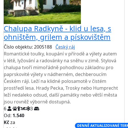
Chalupa Radkyně - klid u lesa, s
ohništěm, grilem a pískovištěm
Číslo objektu: 2005188
Český ráj
TOP HODNOCENÍ
Romantické toulky, koupání v přírodě a výlety autem
v létě, lyžování a radovánky na sněhu v zimě. Stylová
chalupa tvoří mimořádně pohodlnou základnu pro
paprskovité výlety v nádherném, dechberoucím
Českém ráji. Leží na klidné polosamotě v čistém
prostředí lesa. Hrady Pecka, Trosky nebo Humprecht
leží nedaleko odsud, další památky nebo větší města
jsou rovněž výborně dostupná.
6
3
Od:
1.540
Kč
za
NEJNIŽŠÍ CENA NA TRHU
DENNĚ AKTUALIZOVANÉ TER