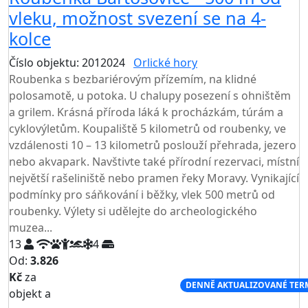
vleku, možnost svezení se na 4-
kolce
Číslo objektu: 2012024
Orlické hory
TOP HODNOCENÍ
Roubenka s bezbariérovým přízemím, na klidné
polosamotě, u potoka. U chalupy posezení s ohništěm
a grilem. Krásná příroda láká k procházkám, túrám a
cyklovýletům. Koupaliště 5 kilometrů od roubenky, ve
vzdálenosti 10 – 13 kilometrů poslouží přehrada, jezero
nebo akvapark. Navštivte také přírodní rezervaci, místní
největší rašeliniště nebo pramen řeky Moravy. Vynikající
podmínky pro sáňkování i běžky, vlek 500 metrů od
roubenky. Výlety si udělejte do archeologického
muzea...
13
4
Od:
3.826
Kč
za
NEJNIŽŠÍ CENA NA TRHU
DENNĚ AKTUALIZOVANÉ TER
objekt a