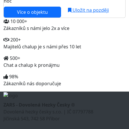
noc
Uložit na později
Více o objektu
10 000+
Zákazníků s námi jelo 2x a více
200+
Majitelů chalup je s námi přes 10 let
500+
Chat a chalup k pronájmu
98%
Zákazníků nás doporučuje
ZARS - Dovolená Hezky Česky ®
Dovolená hezky česky s.r.o. | IČ 07797788
Jičínská 543, 742 58 Příbor