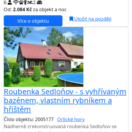
6
2
Od:
2.084 Kč
za objekt a noc
Uložit na později
Více o objektu
Roubenka Sedloňov - s vyhřívaným
bazénem, vlastním rybníkem a
hřištěm
Číslo objektu: 2005177
Orlické hory
TOP HODNOCENÍ
Nádherně zrekonstruovaná roubenka Sedloňov se