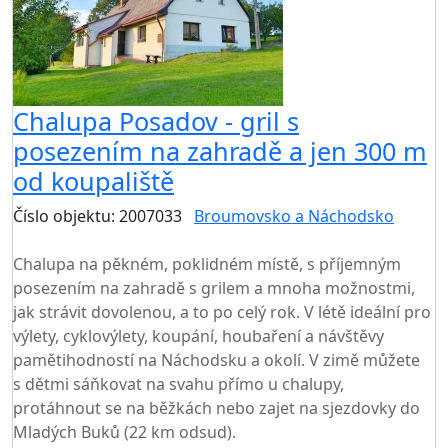
Chalupa Posadov - gril s
posezením na zahradě a jen 300 m
od koupaliště
Číslo objektu: 2007033
Broumovsko a Náchodsko
TOP HODNOCENÍ
Chalupa na pěkném, poklidném místě, s příjemným
posezením na zahradě s grilem a mnoha možnostmi,
jak strávit dovolenou, a to po celý rok. V létě ideální pro
výlety, cyklovýlety, koupání, houbaření a návštěvy
pamětihodností na Náchodsku a okolí. V zimě můžete
s dětmi sáňkovat na svahu přímo u chalupy,
protáhnout se na běžkách nebo zajet na sjezdovky do
Mladých Buků (22 km odsud).