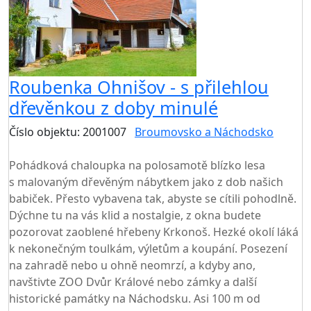
Roubenka Ohnišov - s přilehlou
dřevěnkou z doby minulé
Číslo objektu: 2001007
Broumovsko a Náchodsko
TOP HODNOCENÍ
Pohádková chaloupka na polosamotě blízko lesa
s malovaným dřevěným nábytkem jako z dob našich
babiček. Přesto vybavena tak, abyste se cítili pohodlně.
Dýchne tu na vás klid a nostalgie, z okna budete
pozorovat zaoblené hřebeny Krkonoš. Hezké okolí láká
k nekonečným toulkám, výletům a koupání. Posezení
na zahradě nebo u ohně neomrzí, a kdyby ano,
navštivte ZOO Dvůr Králové nebo zámky a další
historické památky na Náchodsku. Asi 100 m od