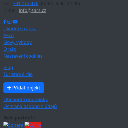
Tel.:
731 112 476
(Po-Pá: 9:00- 17:00)
E-mail:
info@zars.cz
Úvodní stránka
Akce
Slevy, výhody
O nás
Nastavení cookies
Blog
Turistické cíle
Přidat objekt
Obchodní podmínky
Ochrana osobních údajů
Naši partneři: