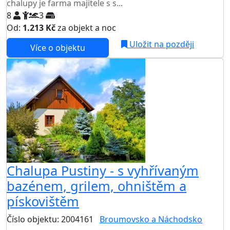
chalupy je farma majitele s s...
8
3
Od:
1.213 Kč
za objekt a noc
Uložit na později
Více o objektu
Chalupa Pustiny - s vyhřívaným
bazénem, grilem, ohništěm a
pískovištěm
Číslo objektu: 2004161
Broumovsko a Náchodsko