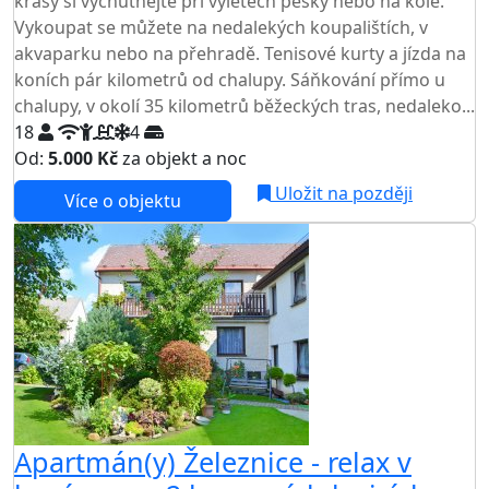
krásy si vychutnejte při výletech pěšky nebo na kole.
Vykoupat se můžete na nedalekých koupalištích, v
akvaparku nebo na přehradě. Tenisové kurty a jízda na
koních pár kilometrů od chalupy. Sáňkování přímo u
chalupy, v okolí 35 kilometrů běžeckých tras, nedaleko...
18
4
Od:
5.000 Kč
za objekt a noc
NEJNIŽŠÍ CENA NA TRHU
Uložit na později
Více o objektu
Apartmán(y) Železnice - relax v