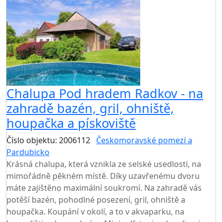
Chalupa Pod hradem Radkov - na
zahradě bazén, gril, ohniště,
houpačka a pískoviště
Číslo objektu: 2006112
Českomoravské pomezí a
Pardubicko
TOP HODNOCENÍ
Krásná chalupa, která vznikla ze selské usedlosti, na
mimořádně pěkném místě. Díky uzavřenému dvoru
máte zajištěno maximální soukromí. Na zahradě vás
potěší bazén, pohodlné posezení, gril, ohniště a
houpačka. Koupání v okolí, a to v akvaparku, na