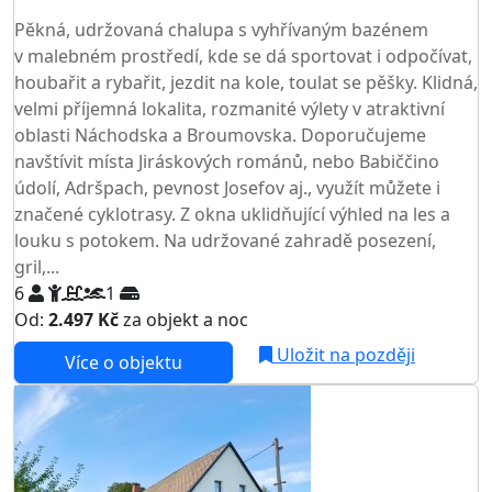
TOP HODNOCENÍ
Pěkná, udržovaná chalupa s vyhřívaným bazénem
v malebném prostředí, kde se dá sportovat i odpočívat,
houbařit a rybařit, jezdit na kole, toulat se pěšky. Klidná,
velmi příjemná lokalita, rozmanité výlety v atraktivní
oblasti Náchodska a Broumovska. Doporučujeme
navštívit místa Jiráskových románů, nebo Babiččino
údolí, Adršpach, pevnost Josefov aj., využít můžete i
značené cyklotrasy. Z okna uklidňující výhled na les a
louku s potokem. Na udržované zahradě posezení,
gril,...
6
1
Od:
2.497 Kč
za objekt a noc
Uložit na později
Více o objektu