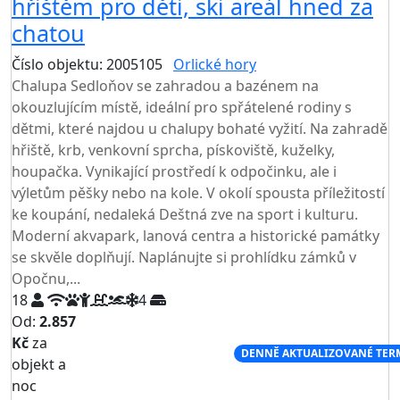
hřištěm pro děti, ski areál hned za
chatou
Číslo objektu: 2005105
Orlické hory
TOP HODNOCENÍ
Chalupa Sedloňov se zahradou a bazénem na
okouzlujícím místě, ideální pro spřátelené rodiny s
dětmi, které najdou u chalupy bohaté vyžití. Na zahradě
hřiště, krb, venkovní sprcha, pískoviště, kuželky,
houpačka. Vynikající prostředí k odpočinku, ale i
výletům pěšky nebo na kole. V okolí spousta příležitostí
ke koupání, nedaleká Deštná zve na sport i kulturu.
Moderní akvapark, lanová centra a historické památky
se skvěle doplňují. Naplánujte si prohlídku zámků v
Opočnu,...
18
4
Od:
2.857
Kč
za
NEJNIŽŠÍ CENA NA TRHU
DENNĚ AKTUALIZOVANÉ TER
objekt a
noc