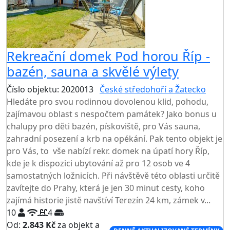
Rekreační domek Pod horou Říp -
bazén, sauna a skvělé výlety
Číslo objektu: 2020013
České středohoří a Žatecko
Hledáte pro svou rodinnou dovolenou klid, pohodu,
zajímavou oblast s nespočtem památek? Jako bonus u
chalupy pro děti bazén, pískoviště, pro Vás sauna,
zahradní posezení a krb na opékání. Pak tento objekt je
pro Vás, to vše nabízí rekr. domek na úpatí hory Říp,
kde je k dispozici ubytování až pro 12 osob ve 4
samostatných ložnicích. Při návštěvě této oblasti určitě
zavítejte do Prahy, která je jen 30 minut cesty, koho
zajímá historie jistě navštíví Terezín 24 km, zámek v...
10
4
Od:
2.843 Kč
za objekt a