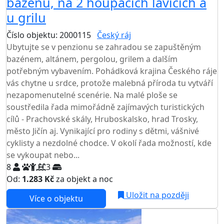
bazénu, na 2 houpacích lavicích a
u grilu
Číslo objektu: 2000115
Český ráj
TOP HODNOCENÍ
Ubytujte se v penzionu se zahradou se zapuštěným
bazénem, altánem, pergolou, grilem a dalším
potřebným vybavením. Pohádková krajina Českého ráje
vás chytne u srdce, protože malebná příroda tu vytváří
nezapomenutelné scenérie. Na malé ploše se
soustředila řada mimořádně zajímavých turistických
cílů - Prachovské skály, Hruboskalsko, hrad Trosky,
město Jičín aj. Vynikající pro rodiny s dětmi, vášnivé
cyklisty a nezdolné chodce. V okolí řada možností, kde
se vykoupat nebo...
8
3
Od:
1.283 Kč
za objekt a noc
Uložit na později
Více o objektu