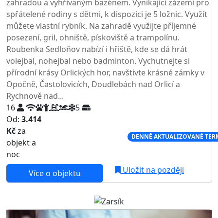
zahradou a vyhřívaným bazénem. Vynikající zázemí pro
spřátelené rodiny s dětmi, k dispozici je 5 ložnic. Využít
můžete vlastní rybník. Na zahradě využijte příjemné
posezení, gril, ohniště, pískoviště a trampolínu.
Roubenka Sedloňov nabízí i hřiště, kde se dá hrát
volejbal, nohejbal nebo badminton. Vychutnejte si
přírodní krásy Orlických hor, navštivte krásné zámky v
Opočně, Častolovicích, Doudlebách nad Orlicí a
Rychnově nad...
16
5
Od:
3.414
Kč
za
NEJNIŽŠÍ CENA NA TRHU
DENNĚ AKTUALIZOVANÉ TER
objekt a
noc
Uložit na později
Více o objektu