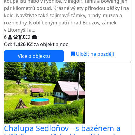
koupališti nebo v rybníce. Minigolf, tenis a bowling jen
pár kilometrů odsud. Krásné výlety přírodou pěšky i na
kole. Navštivte také zajímavé zámky, hrady, muzea a
rozhledny. K oblíbeným patří hrad Bouzov, zámek
v Litomyšli a...
6
2
Od:
1.426 Kč
za objekt a noc
Uložit na později
Více o objektu
Chalupa Sedloňov - s bazénem a