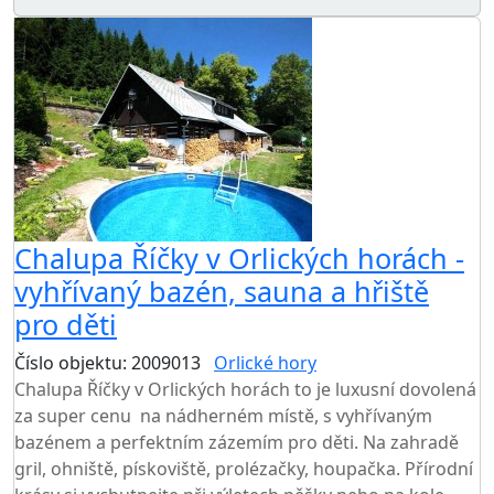
Chalupa Říčky v Orlických horách -
vyhřívaný bazén, sauna a hřiště
pro děti
Číslo objektu: 2009013
Orlické hory
Chalupa Říčky v Orlických horách to je luxusní dovolená
za super cenu na nádherném místě, s vyhřívaným
bazénem a perfektním zázemím pro děti. Na zahradě
gril, ohniště, pískoviště, prolézačky, houpačka. Přírodní