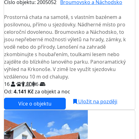
Číslo objektu: 2005052
Broumovsko a Náchodsko
TOP HODNOCENÍ
Prostorná chata na samotě, s vlastním bazénem a
posilovnou, přímo u sjezdovky. Nádherné místo pro
celoroční dovolenou. Broumovsko a Náchodsko, to
jsou nepřeberné možnosti výletů na hrady, zámky, k
vodě nebo do přírody. Lenošení na zahradě
zkombinujte s houbařením, toulkami lesem nebo
zajděte do blízkého lanového parku. Panoramatický
výhled na Krkonoše. V zimě lze využít sjezdovku
vzdálenou 10 m od chalupy.
16
6
Od:
4.141 Kč
za objekt a noc
NEJNIŽŠÍ CENA NA TRHU
Uložit na později
Více o objektu