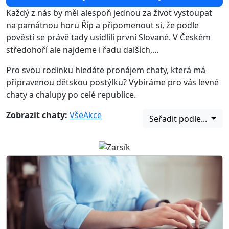
Každý z nás by měl alespoň jednou za život vystoupat
na památnou horu Říp a připomenout si, že podle
pověstí se právě tady usídlili první Slované. V Českém
středohoří ale najdeme i řadu dalších,…
Pro svou rodinku hledáte pronájem chaty, která má
připravenou dětskou postýlku? Vybíráme pro vás levné
chaty a chalupy po celé republice.
Zobrazit chaty:
Vše
Akce
Seřadit podle...