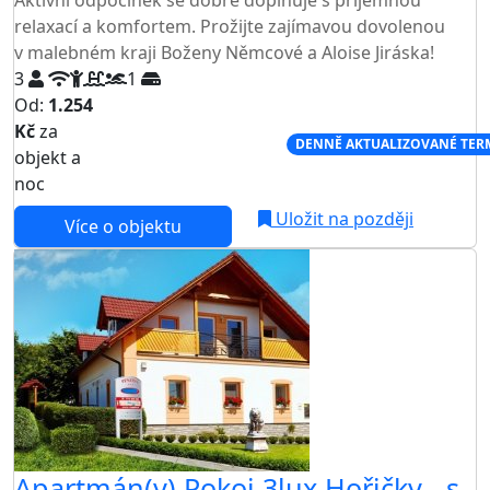
relaxací a komfortem. Prožijte zajímavou dovolenou
v malebném kraji Boženy Němcové a Aloise Jiráska!
3
1
Od:
1.254
Kč
za
NEJNIŽŠÍ CENA NA TRHU
DENNĚ AKTUALIZOVANÉ TER
objekt a
noc
Uložit na později
Více o objektu
Apartmán(y) Pokoj 3lux Hořičky - s