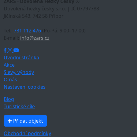
ZARS - Dovolená Hezky Česky ®
Dovolená hezky česky s.r.o. | IČ 07797788
Jičínská 543, 742 58 Příbor
Tel.:
731 112 476
(Po-Pá: 9:00- 17:00)
E-mail:
info@zars.cz
Úvodní stránka
Akce
Slevy, výhody
O nás
Nastavení cookies
Blog
Turistické cíle
Přidat objekt
Obchodní podmínky