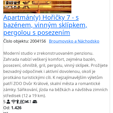
Apartmán(y) Hořičky 7 - s
bazénem, vinným sklípkem,
pergolou s posezením
Číslo objektu: 2004156
Broumovsko a Náchodsko
TOP HODNOCENÍ
Moderní studio v zrekonstruovaném penzionu.
Zahrada nabízí veškerý komfort, zejména bazén,
posezení, ohniště, gril, pergolu, vinný sklípek. Prožijete
bezvadný odpočinek i aktivní dovolenou, okolí je
protkáno turistickými cíli. K nejzajímavějším výletům
patří ZOO Dvůr Králové, skalní města a romantické
zámky. Sáňkování, jízda na běžkách a návštěva zimních
středisek (12 a 19 km).
5
1
Od:
1.426