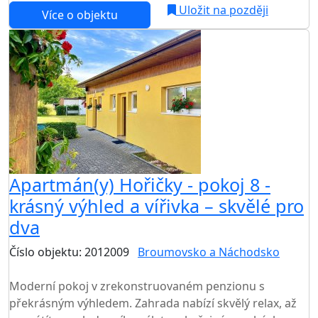
Uložit na později
Více o objektu
Apartmán(y) Hořičky - pokoj 8 -
krásný výhled a vířivka – skvělé pro
dva
Číslo objektu: 2012009
Broumovsko a Náchodsko
TOP HODNOCENÍ
Moderní pokoj v zrekonstruovaném penzionu s
překrásným výhledem. Zahrada nabízí skvělý relax, až