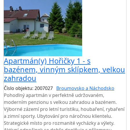
Apartmán(y) Hořičky 1 - s
bazénem, vinným sklípkem, velkou
zahradou
Číslo objektu: 2007027
Broumovsko a Náchodsko
Pohodlný apartmán v perfektně udržovaném,
moderním penzionu s velkou zahradou a bazénem.
Výborné zázemí pro letní turistiku, houbaření, rybaření
a zimní sporty. Ubytování pro náročnou klientelu.
Strategické místo pro rozmanité vycházky a výlety.
Aktivní odpočinek se dobře doplňuje s příjemnou