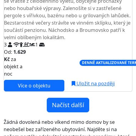
se vrátíte z celodenního výletu, obyčejné procházky
nebo houbařské výpravy. Zalenošíte si v zastřešené
pergole s vířivkou, bazénu nebo u grilovaných lahůdek.
Bezstarostné večery strávíte ve vinném sklípku, který je
součástí penzionu. Náchodsko a Broumovsko patří k
velmi oblíbeným lokalitám.
3
1
Od:
1.629
Kč
za
NEJNIŽŠÍ CENA NA TRHU
DENNĚ AKTUALIZOVANÉ TER
objekt a
noc
Uložit na později
Více o objektu
Načíst další
Žádná dovolená nebo víkend mimo domov by se
neobešel bez zařízeného ubytování. Najděte si na