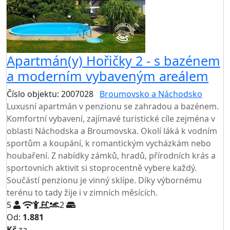
Apartmán(y) Hořičky 2 - s bazénem
a moderním vybaveným areálem
Číslo objektu: 2007028
Broumovsko a Náchodsko
Luxusní apartmán v penzionu se zahradou a bazénem.
Komfortní vybavení, zajímavé turistické cíle zejména v
oblasti Náchodska a Broumovska. Okolí láká k vodním
sportům a koupání, k romantickým vycházkám nebo
houbaření. Z nabídky zámků, hradů, přírodních krás a
sportovních aktivit si stoprocentně vybere každý.
Součástí penzionu je vinný sklípe. Díky výbornému
terénu to tady žije i v zimních měsících.
5
2
Od:
1.881
Kč
za