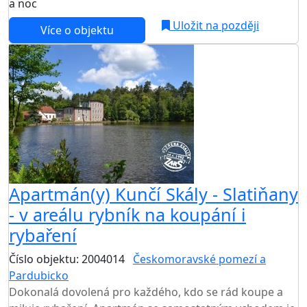
a noc
Uložit na později
Více o objektu
Apartmán(y) Kunčí Skály - Slatiňany
- v areálu rybník na koupání i
rybaření
Číslo objektu: 2004014
Českomoravské pomezí a
Pardubicko
TOP HODNOCENÍ
Dokonalá dovolená pro každého, kdo se rád koupe a