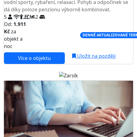
vodní sporty, rybaření, relaxaci. Pohyb a odpočinek se
dá díky poloze penzionu výborně kombinovat.
5
2
Od:
1.911
Kč
za
NEJNIŽŠÍ CENA NA TRHU
DENNĚ AKTUALIZOVANÉ TER
objekt a
noc
Uložit na později
Více o objektu