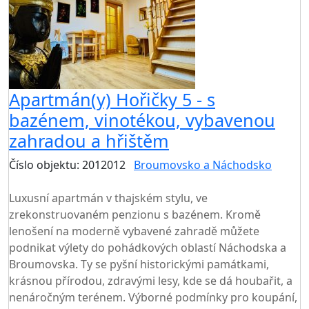
Apartmán(y) Hořičky 5 - s
bazénem, vinotékou, vybavenou
zahradou a hřištěm
Číslo objektu: 2012012
Broumovsko a Náchodsko
TOP HODNOCENÍ
Luxusní apartmán v thajském stylu, ve
zrekonstruovaném penzionu s bazénem. Kromě
lenošení na moderně vybavené zahradě můžete
podnikat výlety do pohádkových oblastí Náchodska a
Broumovska. Ty se pyšní historickými památkami,
krásnou přírodou, zdravými lesy, kde se dá houbařit, a
nenáročným terénem. Výborné podmínky pro koupání,