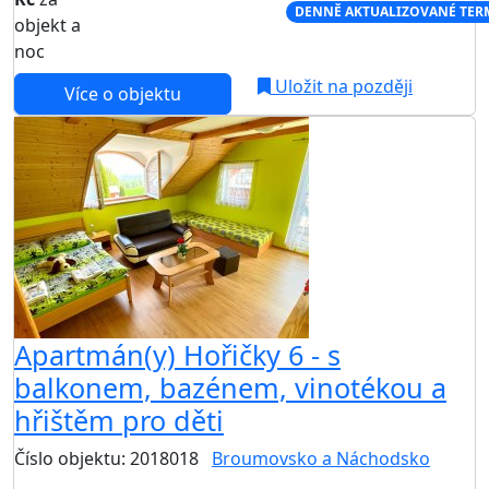
NEJNIŽŠÍ CENA NA TRHU
DENNĚ AKTUALIZOVANÉ TER
objekt a
noc
Uložit na později
Více o objektu
Apartmán(y) Hořičky 6 - s
balkonem, bazénem, vinotékou a
hřištěm pro děti
Číslo objektu: 2018018
Broumovsko a Náchodsko
TOP HODNOCENÍ