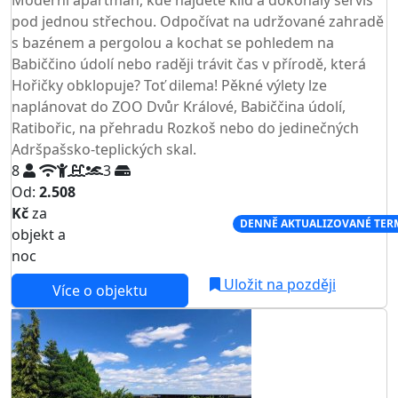
Moderní apartmán, kde najdete klid a dokonalý servis
pod jednou střechou. Odpočívat na udržované zahradě
s bazénem a pergolou a kochat se pohledem na
Babiččino údolí nebo raději trávit čas v přírodě, která
Hořičky obklopuje? Toť dilema! Pěkné výlety lze
naplánovat do ZOO Dvůr Králové, Babiččina údolí,
Ratibořic, na přehradu Rozkoš nebo do jedinečných
Adršpašsko-teplických skal.
8
3
Od:
2.508
Kč
za
NEJNIŽŠÍ CENA NA TRHU
DENNĚ AKTUALIZOVANÉ TER
objekt a
noc
Uložit na později
Více o objektu