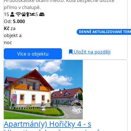
Hruboskalské skalní město. Kola bezpečně uložíte
přímo v chalupě.
15
5
Od:
5.000
Kč
za
NEJNIŽŠÍ CENA NA TRHU
DENNĚ AKTUALIZOVANÉ TER
objekt a
noc
Uložit na později
Více o objektu
Apartmán(y) Hořičky 4 - s