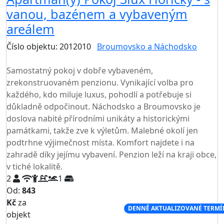
vanou, bazénem a vybaveným
areálem
Číslo objektu: 2012010
Broumovsko a Náchodsko
TOP HODNOCENÍ
Samostatný pokoj v dobře vybaveném,
zrekonstruovaném penzionu. Vynikající volba pro
každého, kdo miluje luxus, pohodlí a potřebuje si
důkladně odpočinout. Náchodsko a Broumovsko je
doslova nabité přírodními unikáty a historickými
památkami, takže zve k výletům. Malebné okolí jen
podtrhne výjimečnost místa. Komfort najdete i na
zahradě díky jejímu vybavení. Penzion leží na kraji obce,
v tiché lokalitě.
2
1
Od:
843
Kč
za
NEJNIŽŠÍ CENA NA TRHU
DENNĚ AKTUALIZOVANÉ TERMÍ
objekt