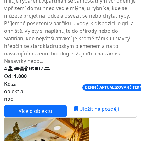
miluje rybaření. Apartmán se samostatným vchodem je
v přízemí domu hned vedle mlýna, u rybníka, kde se
můžete projet na loďce a osvěžit se nebo chytat ryby.
Příjemné posezení v parčíku u vody, k dispozici je gril a
ohniště. Výlety si naplánujte do přírody nebo do
Slatiňan, kde největší atrakcí je kromě zámku i slavný
hřebčín se starokladrubským plemenem a na to
navazující muzeum hipologie. Zajeďte i na zámek
Nasavrky nebo...
4
2
Od:
1.000
Kč
za
NEJNIŽŠÍ CENA NA TRHU
DENNĚ AKTUALIZOVANÉ TER
objekt a
noc
Uložit na později
Více o objektu