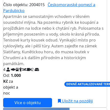
Číslo objektu: 2004015
Českomoravské pomezí a
Pardubicko
TOP HODNOCENÍ
Apartmán se samostatným vchodem v těsném
sousedství mlýna. Na pozemku rybník ke koupání a
projížďkám na loďce nebo k chytání ryb. Polosamota s
příjemným posezením u vody, okolo krásná příroda.
Tenisové kurty kousek odsud. Vynikající místo pro
cyklovýlety, ale i pěší túry. Autem zajeďte na zámek
Slatiňany, Kunětickou horu, do muzea loutek v
Chrudimi a k dalším přírodním a historickým
památkám.
4
2
Od:
1.000
Kč
za
NEJNIŽŠÍ CENA NA TRHU
DENNĚ AKTUALIZOVANÉ TER
objekt a
noc
Uložit na později
Více o objektu