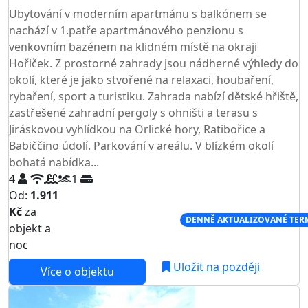
Ubytování v moderním apartmánu s balkónem se
nachází v 1.patře apartmánového penzionu s
venkovním bazénem na klidném místě na okraji
Hořiček. Z prostorné zahrady jsou nádherné výhledy do
okolí, které je jako stvořené na relaxaci, houbaření,
rybaření, sport a turistiku. Zahrada nabízí dětské hřiště,
zastřešené zahradní pergoly s ohništi a terasu s
Jiráskovou vyhlídkou na Orlické hory, Ratibořice a
Babiččino údolí. Parkování v areálu. V blízkém okolí
bohatá nabídka...
4
1
Od:
1.911
Kč
za
NEJNIŽŠÍ CENA NA TRHU
DENNĚ AKTUALIZOVANÉ TER
objekt a
noc
Uložit na později
Více o objektu