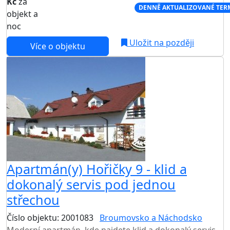
Kč
za
NEJNIŽŠÍ CENA NA TRHU
DENNĚ AKTUALIZOVANÉ TER
objekt a
noc
Uložit na později
Více o objektu
Apartmán(y) Hořičky 9 - klid a
dokonalý servis pod jednou
střechou
Číslo objektu: 2001083
Broumovsko a Náchodsko