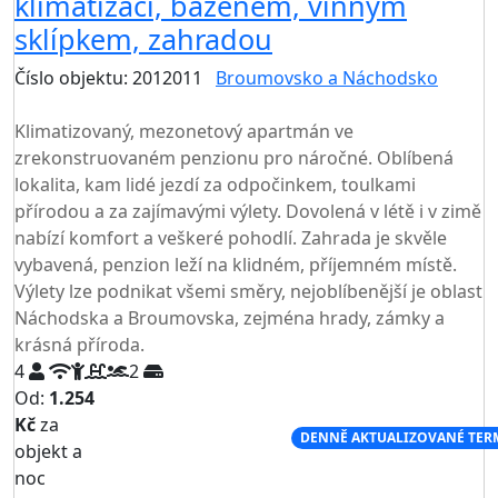
klimatizací, bazénem, vinným
sklípkem, zahradou
Číslo objektu: 2012011
Broumovsko a Náchodsko
TOP HODNOCENÍ
Klimatizovaný, mezonetový apartmán ve
zrekonstruovaném penzionu pro náročné. Oblíbená
lokalita, kam lidé jezdí za odpočinkem, toulkami
přírodou a za zajímavými výlety. Dovolená v létě i v zimě
nabízí komfort a veškeré pohodlí. Zahrada je skvěle
vybavená, penzion leží na klidném, příjemném místě.
Výlety lze podnikat všemi směry, nejoblíbenější je oblast
Náchodska a Broumovska, zejména hrady, zámky a
krásná příroda.
4
2
Od:
1.254
Kč
za
NEJNIŽŠÍ CENA NA TRHU
DENNĚ AKTUALIZOVANÉ TER
objekt a
noc