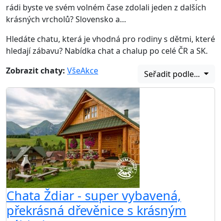
rádi byste ve svém volném čase zdolali jeden z dalších
krásných vrcholů? Slovensko a…
Hledáte chatu, která je vhodná pro rodiny s dětmi, které
hledají zábavu? Nabídka chat a chalup po celé ČR a SK.
Zobrazit chaty:
Vše
Akce
Seřadit podle...
Chata Ždiar - super vybavená,
překrásná dřevěnice s krásným