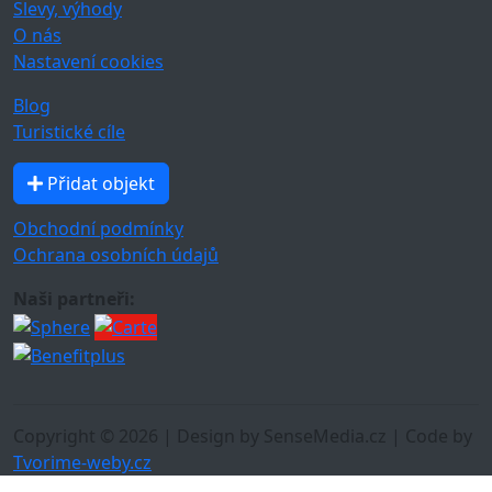
Slevy, výhody
O nás
Nastavení cookies
Blog
Turistické cíle
Přidat objekt
Obchodní podmínky
Ochrana osobních údajů
Naši partneři:
Copyright © 2026 | Design by SenseMedia.cz | Code by
Tvorime-weby.cz