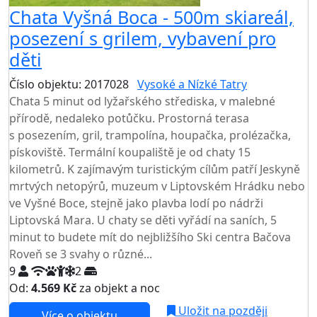
Chata Vyšná Boca - 500m skiareál,
posezení s grilem, vybavení pro
děti
Číslo objektu: 2017028
Vysoké a Nízké Tatry
Chata 5 minut od lyžařského střediska, v malebné
přírodě, nedaleko potůčku. Prostorná terasa
s posezením, gril, trampolína, houpačka, prolézačka,
pískoviště. Termální koupaliště je od chaty 15
kilometrů. K zajímavým turistickým cílům patří Jeskyně
mrtvých netopýrů, muzeum v Liptovském Hrádku nebo
ve Vyšné Boce, stejně jako plavba lodí po nádrži
Liptovská Mara. U chaty se děti vyřádí na saních, 5
minut to budete mít do nejbližšího Ski centra Bačova
Roveň se 3 svahy o různé...
9
2
Od:
4.569 Kč
za objekt a noc
Uložit na později
Více o objektu