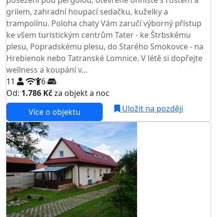
grilem, zahradní houpací sedačku, kuželky a
trampolínu. Poloha chaty Vám zaručí výborný přístup
ke všem turistickým centrům Tater - ke Štrbskému
plesu, Popradskému plesu, do Starého Smokovce - na
Hrebienok nebo Tatranské Lomnice. V létě si dopřejte
wellness a koupání v...
11
6
Od:
1.786 Kč
za objekt a noc
NEJNIŽŠÍ CENA NA TRHU
Uložit na později
Více o objektu