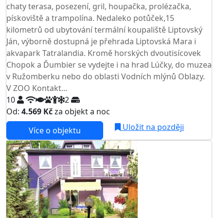
chaty terasa, posezení, gril, houpačka, prolézačka,
pískoviště a trampolína. Nedaleko potůček,15
kilometrů od ubytování termální koupaliště Liptovský
Ján, výborně dostupná je přehrada Liptovská Mara i
akvapark Tatralandia. Kromě horských dvoutisícovek
Chopok a Ďumbier se vydejte i na hrad Lúčky, do muzea
v Ružomberku nebo do oblasti Vodních mlýnů Oblazy.
V ZOO Kontakt...
10
2
Od:
4.569 Kč
za objekt a noc
Uložit na později
Více o objektu