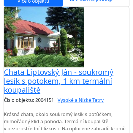
Více o objektu
Chata Liptovský Ján - soukromý
lesík s potokem, 1 km termální
koupaliště
Číslo objektu: 2004151
Vysoké a Nízké Tatry
TOP HODNOCENÍ
Krásná chata, okolo soukromý lesík s potůčkem,
mimořádný klid a pohoda. Termální koupaliště
v bezprostřední blízkosti. Na oplocené zahradě kromě