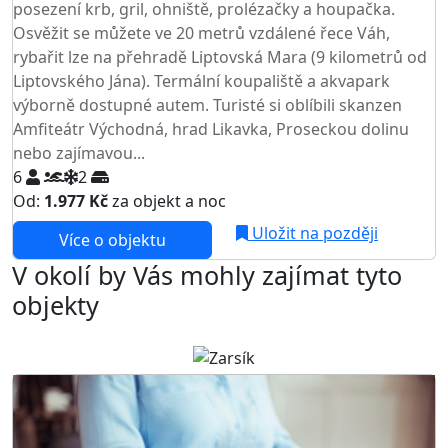
posezení krb, gril, ohniště, prolézačky a houpačka.
Osvěžit se můžete ve 20 metrů vzdálené řece Váh,
rybařit lze na přehradě Liptovská Mara (9 kilometrů od
Liptovského Jána). Termální koupaliště a akvapark
výborně dostupné autem. Turisté si oblíbili skanzen
Amfiteátr Východná, hrad Likavka, Proseckou dolinu
nebo zajímavou...
6
2
Od:
1.977 Kč
za objekt a noc
Uložit na později
Více o objektu
V okolí by Vás mohly zajímat tyto
objekty