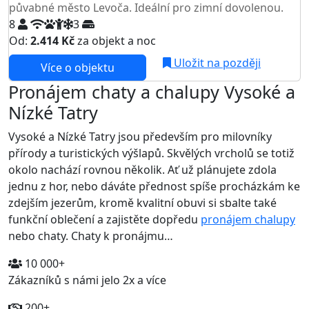
půvabné město Levoča. Ideální pro zimní dovolenou.
8
3
Od:
2.414 Kč
za objekt a noc
NEJNIŽŠÍ CENA NA TRHU
Uložit na později
Více o objektu
Pronájem chaty a chalupy Vysoké a
Nízké Tatry
Vysoké a Nízké Tatry jsou především pro milovníky
přírody a turistických výšlapů. Skvělých vrcholů se totiž
okolo nachází rovnou několik. Ať už plánujete zdola
jednu z hor, nebo dáváte přednost spíše procházkám ke
zdejším jezerům, kromě kvalitní obuvi si sbalte také
funkční oblečení a zajistěte dopředu
pronájem chalupy
nebo chaty. Chaty k pronájmu…
10 000+
Zákazníků s námi jelo 2x a více
200+