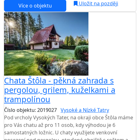
Uložit na později
Více o objektu
Chata Štôla - pěkná zahrada s
pergolou, grilem, kuželkami a
trampolínou
Číslo objektu: 2019027
Vysoké a Nízké Tatry
Pod vrcholy Vysokých Tater, na okraji obce Štôla máme
pro Vás chatu až pro 11 osob, kdy výhodou je 6
samostatných ložnic. U chaty využijete venkovní
posezení pod pergolou, otevřené ohniště s roštem a