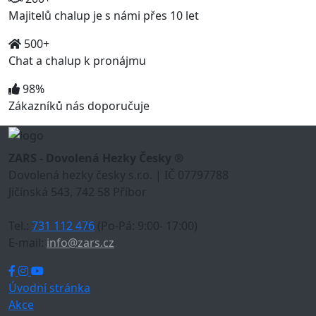
Majitelů chalup je s námi přes 10 let
500+
Chat a chalup k pronájmu
98%
Zákazníků nás doporučuje
ZARS - Dovolená Hezky Česky ®
Dovolená hezky česky s.r.o. | IČ 07797788
Jičínská 543, 742 58 Příbor
Tel.:
731 112 476
(Po-Pá: 9:00- 17:00)
E-mail:
info@zars.cz
Úvodní stránka
Akce