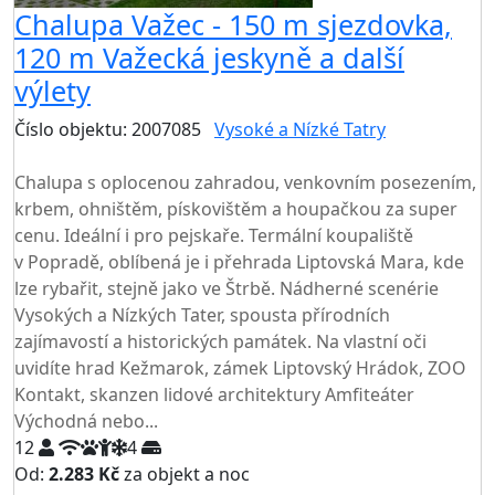
Chalupa Važec - 150 m sjezdovka,
120 m Važecká jeskyně a další
výlety
Číslo objektu: 2007085
Vysoké a Nízké Tatry
TOP HODNOCENÍ
Chalupa s oplocenou zahradou, venkovním posezením,
krbem, ohništěm, pískovištěm a houpačkou za super
cenu. Ideální i pro pejskaře. Termální koupaliště
v Popradě, oblíbená je i přehrada Liptovská Mara, kde
lze rybařit, stejně jako ve Štrbě. Nádherné scenérie
Vysokých a Nízkých Tater, spousta přírodních
zajímavostí a historických památek. Na vlastní oči
uvidíte hrad Kežmarok, zámek Liptovský Hrádok, ZOO
Kontakt, skanzen lidové architektury Amfiteáter
Východná nebo...
12
4
Od:
2.283 Kč
za objekt a noc