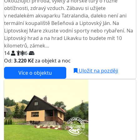
Okouzlující příroda, výlety a horské túry o různé
obtížnosti, zdravý vzduch. Zábavu si užijete
v nedalekém akvaparku Tatralandia, daleko není ani
termální koupaliště Bešeňová a Liptovský Ján. Na
Liptovskej Mare zkuste vodní sporty nebo rybaření. Na
Liptovský hrad a na hrad Likavku to budete mít 10
kilometrů, zámek...
14
6
Od:
3.220 Kč
za objekt a noc
Uložit na později
Více o objektu