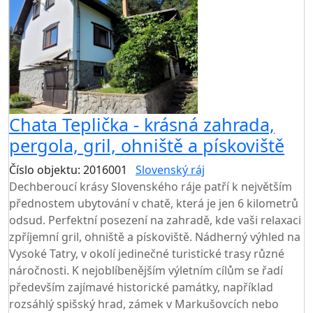
Chata Teplička - krásná zahrada,
pergola, gril, ohniště a pískoviště
Číslo objektu: 2016001
Slovenský ráj
TOP HODNOCENÍ
Dechberoucí krásy Slovenského ráje patří k největším
přednostem ubytování v chatě, která je jen 6 kilometrů
odsud. Perfektní posezení na zahradě, kde vaši relaxaci
zpříjemní gril, ohniště a pískoviště. Nádherný výhled na
Vysoké Tatry, v okolí jedinečné turistické trasy různé
náročnosti. K nejoblíbenějším výletním cílům se řadí
především zajímavé historické památky, například
rozsáhlý spišský hrad, zámek v Markušovcích nebo