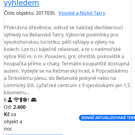
výhledem
Číslo objektu: 2017035
Vysoké a Nízké Tatry
TOP HODNOCENÍ
Překrásná dřevěnice, odkud se nabízejí dechberoucí
výhledy na Belianské Tatry. Výborné podmínky pro
vysokohorskou turistiku, pěší výšlapy a výlety na
kolech. Lze tu i báječně relaxovat, a to v nadmořské
výšce 950 m. n m. Posezení, gril, ohniště, pískoviště a
houpačka přímo u chaty. Termální koupaliště dostupná
autem. Vydejte se na Kežmarský hrad, k Popradskému
a Štrbskému plesu, do Belianské jeskyně nebo na
Lomnický štít. Lyžařské centrum s 9 sjezdovkami jen 1,5
kilometru...
6
1
Od:
2.600
Kč
za
NEJNIŽŠÍ CENA NA TRHU
DENNĚ AKTUALIZOVANÉ TER
objekt a
noc