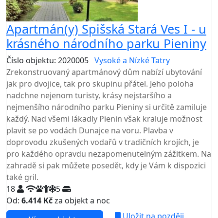
Apartmán(y) Spišská Stará Ves I - u
krásného národního parku Pieniny
Číslo objektu: 2020005
Vysoké a Nízké Tatry
Zrekonstruovaný apartmánový dům nabízí ubytování
jak pro dvojice, tak pro skupinu přátel. Jeho poloha
nadchne nejenom turisty, krásy nejstaršího a
nejmenšího národního parku Pieniny si určitě zamiluje
každý. Nad všemi lákadly Pienin však kraluje možnost
plavit se po vodách Dunajce na voru. Plavba v
doprovodu zkušených vodařů v tradičních krojích, je
pro každého opravdu nezapomenutelným zážitkem. Na
zahradě si pak můžete posedět, kdy je Vám k dispozici
také gril.
18
5
Od:
6.414 Kč
za objekt a noc
Uložit na později