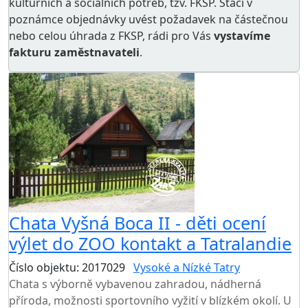
kulturních a sociálních potřeb
, tzv. FKSP. Stačí v
poznámce objednávky uvést požadavek na částečnou
nebo celou úhrada z FKSP, rádi pro Vás
vystavíme
fakturu zaměstnavateli
.
Chata Vyšná Boca II - děti ocení
výlet do ZOO kontakt a Tatralandie
Číslo objektu: 2017029
Vysoké a Nízké Tatry
Chata s výborně vybavenou zahradou, nádherná
příroda, možnosti sportovního vyžití v blízkém okolí. U