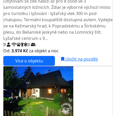
Ubytování se zde nabízí až pro 8 osob ve 3
samostatných ložnicích. Ždiar je výborné výchozí místo
pro turistiku i lyžování - lyžařský vlek 300 m pod
chalupou. Termální koupaliště dostupná autem. Vydejte
se na Kežmarský hrad, k Popradskému a Štrbskému
plesu, do Belianské jeskyně nebo na Lomnický štít.
Lyžařské centrum s 9...
9
3
Od:
3.974 Kč
za objekt a noc
NEJNIŽŠÍ CENA NA TRHU
Uložit na později
Více o objektu