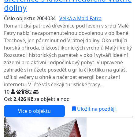
doliny
Číslo objektu: 2004034
Velká a Malá Fatra
Romantická patrová dřevěnice pod lesem v srdci Malé
Fatry nabízí nezapomenutelnou dovolenou v oblíbené
Terchové, jen pár minut od Vrátnej doliny. Okouzlující
horská příroda, blízkost ikonických vrcholů Malý i Velký
Rozsutec i historických památek v okolí vytváří ideální
zázemí pro aktivní i odpočinkový pobyt. V upravené
zahradě si můžete posedět u grilu či kotlíku na guláš,
užít si večery u ohně a načerpat energii bez rušení
internetu. V létě vás čekají turistické trasy,...
10
2
Od:
2.426 Kč
za objekt a noc
Uložit na později
Více o objektu