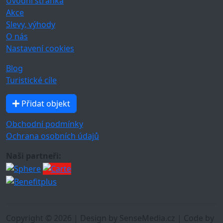
Úvodní stránka
Akce
Slevy, výhody
O nás
Nastavení cookies
Blog
Turistické cíle
Přidat objekt
Obchodní podmínky
Ochrana osobních údajů
Naši partneři:
Copyright © 2026 | Design by SenseMedia.cz | Code by