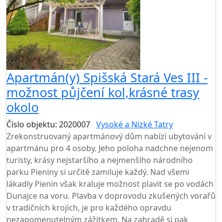
Apartmán(y) Spišská Stará Ves III -
možnost půjčení kol,krásné trasy
okolo
Číslo objektu: 2020007
Vysoké a Nízké Tatry
Zrekonstruovaný apartmánový dům nabízí ubytování v
apartmánu pro 4 osoby. Jeho poloha nadchne nejenom
turisty, krásy nejstaršího a nejmenšího národního
parku Pieniny si určitě zamiluje každý. Nad všemi
lákadly Pienin však kraluje možnost plavit se po vodách
Dunajce na voru. Plavba v doprovodu zkušených vorařů
v tradičních krojích, je pro každého opravdu
nezapomenutelným zážitkem. Na zahradě si pak