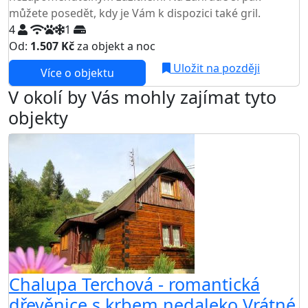
můžete posedět, kdy je Vám k dispozici také gril.
4
1
Od:
1.507 Kč
za objekt a noc
Uložit na později
Více o objektu
V okolí by Vás mohly zajímat tyto
objekty
Chalupa Terchová - romantická
dřevěnice s krbem nedaleko Vrátné