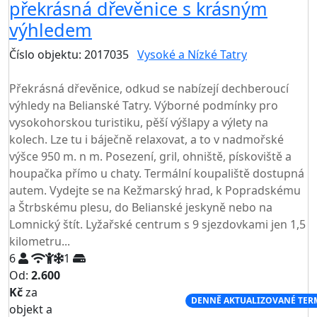
překrásná dřevěnice s krásným
výhledem
Číslo objektu: 2017035
Vysoké a Nízké Tatry
TOP HODNOCENÍ
Překrásná dřevěnice, odkud se nabízejí dechberoucí
výhledy na Belianské Tatry. Výborné podmínky pro
vysokohorskou turistiku, pěší výšlapy a výlety na
kolech. Lze tu i báječně relaxovat, a to v nadmořské
výšce 950 m. n m. Posezení, gril, ohniště, pískoviště a
houpačka přímo u chaty. Termální koupaliště dostupná
autem. Vydejte se na Kežmarský hrad, k Popradskému
a Štrbskému plesu, do Belianské jeskyně nebo na
Lomnický štít. Lyžařské centrum s 9 sjezdovkami jen 1,5
kilometru...
6
1
Od:
2.600
Kč
za
NEJNIŽŠÍ CENA NA TRHU
DENNĚ AKTUALIZOVANÉ TER
objekt a