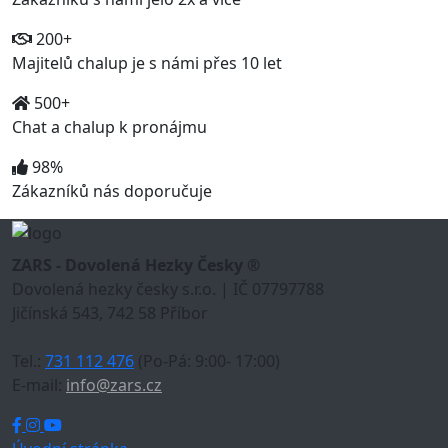
200+
Majitelů chalup je s námi přes 10 let
500+
Chat a chalup k pronájmu
98%
Zákazníků nás doporučuje
ZARS - Dovolená Hezky Česky ®
Dovolená hezky česky s.r.o. | IČ 07797788
Jičínská 543, 742 58 Příbor
Tel.:
731 112 476
(Po-Pá: 9:00- 17:00)
E-mail:
info@zars.cz