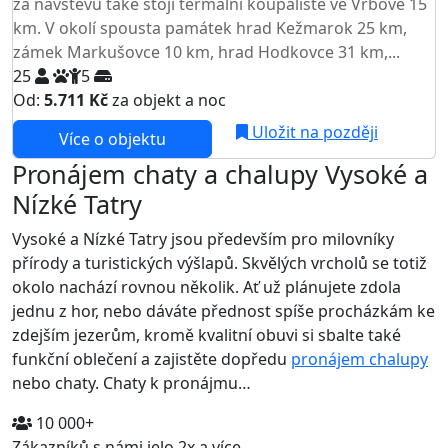
za návštěvu také stojí termální koupaliště ve Vrbově 15
km. V okolí spousta památek hrad Kežmarok 25 km,
zámek Markušovce 10 km, hrad Hodkovce 31 km,...
25
5
Od:
5.711 Kč
za objekt a noc
Uložit na později
Více o objektu
Pronájem chaty a chalupy Vysoké a
Nízké Tatry
Vysoké a Nízké Tatry jsou především pro milovníky
přírody a turistických výšlapů. Skvělých vrcholů se totiž
okolo nachází rovnou několik. Ať už plánujete zdola
jednu z hor, nebo dáváte přednost spíše procházkám ke
zdejším jezerům, kromě kvalitní obuvi si sbalte také
funkční oblečení a zajistěte dopředu
pronájem chalupy
nebo chaty. Chaty k pronájmu…
10 000+
Zákazníků s námi jelo 2x a více