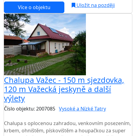
Uložit na později
Více o objektu
Chalupa Važec - 150 m sjezdovka,
120 m Važecká jeskyně a další
výlety
Číslo objektu: 2007085
Vysoké a Nízké Tatry
TOP HODNOCENÍ
Chalupa s oplocenou zahradou, venkovním posezením,
krbem, ohništěm, pískovištěm a houpačkou za super