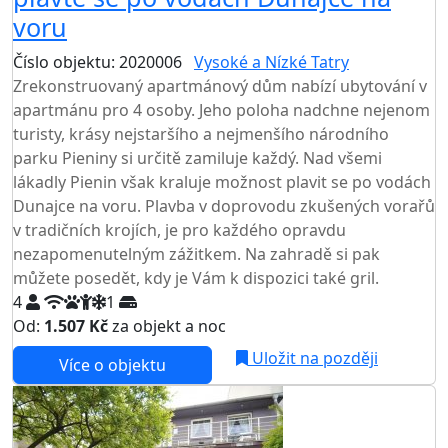
voru
Číslo objektu: 2020006
Vysoké a Nízké Tatry
Zrekonstruovaný apartmánový dům nabízí ubytování v
apartmánu pro 4 osoby. Jeho poloha nadchne nejenom
turisty, krásy nejstaršího a nejmenšího národního
parku Pieniny si určitě zamiluje každý. Nad všemi
lákadly Pienin však kraluje možnost plavit se po vodách
Dunajce na voru. Plavba v doprovodu zkušených vorařů
v tradičních krojích, je pro každého opravdu
nezapomenutelným zážitkem. Na zahradě si pak
můžete posedět, kdy je Vám k dispozici také gril.
4
1
Od:
1.507 Kč
za objekt a noc
Uložit na později
Více o objektu