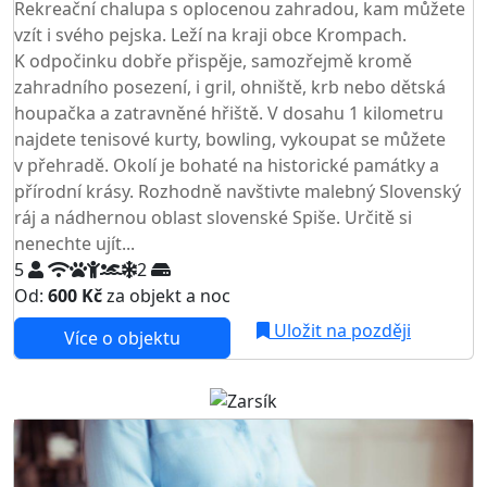
Rekreační chalupa s oplocenou zahradou, kam můžete
vzít i svého pejska. Leží na kraji obce Krompach.
K odpočinku dobře přispěje, samozřejmě kromě
zahradního posezení, i gril, ohniště, krb nebo dětská
houpačka a zatravněné hřiště. V dosahu 1 kilometru
najdete tenisové kurty, bowling, vykoupat se můžete
v přehradě. Okolí je bohaté na historické památky a
přírodní krásy. Rozhodně navštivte malebný Slovenský
ráj a nádhernou oblast slovenské Spiše. Určitě si
nenechte ujít...
5
2
Od:
600 Kč
za objekt a noc
Uložit na později
Více o objektu