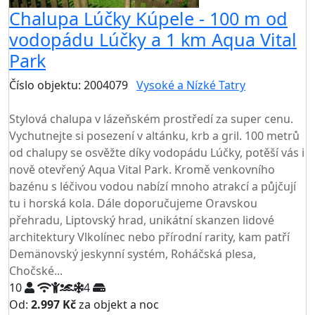
Chalupa Lúčky Kúpele - 100 m od
vodopádu Lúčky a 1 km Aqua Vital
Park
Číslo objektu: 2004079
Vysoké a Nízké Tatry
TOP HODNOCENÍ
Stylová chalupa v lázeňském prostředí za super cenu.
Vychutnejte si posezení v altánku, krb a gril. 100 metrů
od chalupy se osvěžte díky vodopádu Lúčky, potěší vás i
nově otevřený Aqua Vital Park. Kromě venkovního
bazénu s léčivou vodou nabízí mnoho atrakcí a půjčují
tu i horská kola. Dále doporučujeme Oravskou
přehradu, Liptovský hrad, unikátní skanzen lidové
architektury Vlkolínec nebo přírodní rarity, kam patří
Demänovský jeskynní systém, Roháčská plesa,
Chočské...
10
4
Od:
2.997 Kč
za objekt a noc