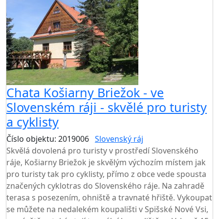
Chata Košiarny Briežok - ve
Slovenském ráji - skvělé pro turisty
a cyklisty
Číslo objektu: 2019006
Slovenský ráj
Skvělá dovolená pro turisty v prostředí Slovenského
ráje, Košiarny Briežok je skvělým výchozím místem jak
pro turisty tak pro cyklisty, přímo z obce vede spousta
značených cyklotras do Slovenského ráje. Na zahradě
terasa s posezením, ohniště a travnaté hřiště. Vykoupat
se můžete na nedalekém koupališti v Spišské Nové Vsi,