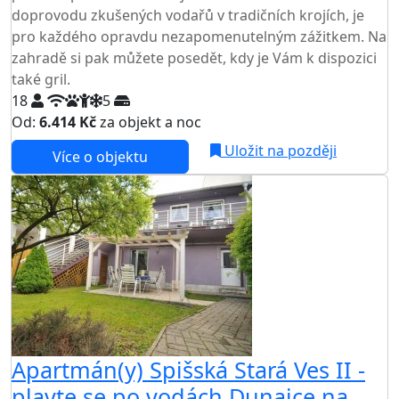
doprovodu zkušených vodařů v tradičních krojích, je
pro každého opravdu nezapomenutelným zážitkem. Na
zahradě si pak můžete posedět, kdy je Vám k dispozici
také gril.
18
5
Od:
6.414 Kč
za objekt a noc
Uložit na později
Více o objektu
Apartmán(y) Spišská Stará Ves II -
plavte se po vodách Dunajce na