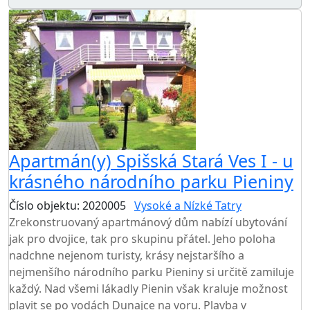
Apartmán(y) Spišská Stará Ves I - u
krásného národního parku Pieniny
Číslo objektu: 2020005
Vysoké a Nízké Tatry
Zrekonstruovaný apartmánový dům nabízí ubytování
jak pro dvojice, tak pro skupinu přátel. Jeho poloha
nadchne nejenom turisty, krásy nejstaršího a
nejmenšího národního parku Pieniny si určitě zamiluje
každý. Nad všemi lákadly Pienin však kraluje možnost
plavit se po vodách Dunajce na voru. Plavba v