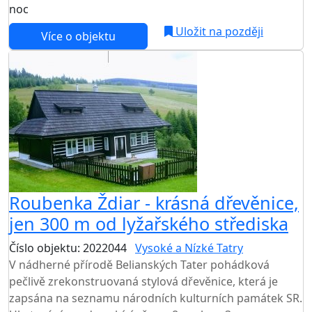
noc
Uložit na později
Více o objektu
Roubenka Ždiar - krásná dřevěnice,
jen 300 m od lyžařského střediska
Číslo objektu: 2022044
Vysoké a Nízké Tatry
V nádherné přírodě Belianských Tater pohádková
pečlivě zrekonstruovaná stylová dřevěnice, která je
zapsána na seznamu národních kulturních památek SR.