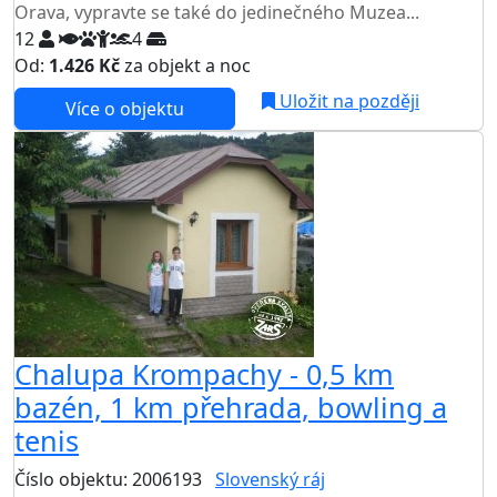
Orava, vypravte se také do jedinečného Muzea...
12
4
Od:
1.426 Kč
za objekt a noc
Uložit na později
Více o objektu
Chalupa Krompachy - 0,5 km
bazén, 1 km přehrada, bowling a
tenis
Číslo objektu: 2006193
Slovenský ráj
TOP HODNOCENÍ