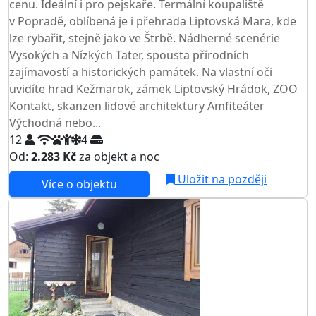
cenu. Ideální i pro pejskaře. Termální koupaliště
v Popradě, oblíbená je i přehrada Liptovská Mara, kde
lze rybařit, stejně jako ve Štrbě. Nádherné scenérie
Vysokých a Nízkých Tater, spousta přírodních
zajímavostí a historických památek. Na vlastní oči
uvidíte hrad Kežmarok, zámek Liptovský Hrádok, ZOO
Kontakt, skanzen lidové architektury Amfiteáter
Východná nebo...
12
4
Od:
2.283 Kč
za objekt a noc
Uložit na později
Více o objektu