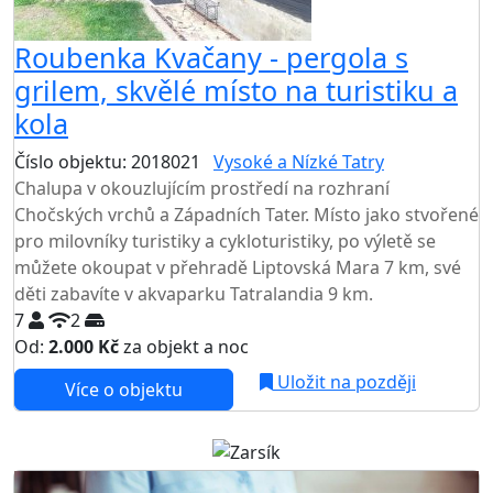
Roubenka Kvačany - pergola s
grilem, skvělé místo na turistiku a
kola
Číslo objektu: 2018021
Vysoké a Nízké Tatry
Chalupa v okouzlujícím prostředí na rozhraní
Chočských vrchů a Západních Tater. Místo jako stvořené
pro milovníky turistiky a cykloturistiky, po výletě se
můžete okoupat v přehradě Liptovská Mara 7 km, své
děti zabavíte v akvaparku Tatralandia 9 km.
7
2
Od:
2.000 Kč
za objekt a noc
Uložit na později
Více o objektu