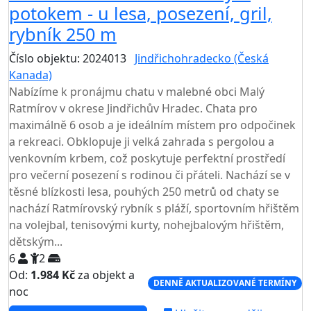
potokem - u lesa, posezení, gril,
rybník 250 m
Číslo objektu: 2024013
Jindřichohradecko (Česká
Kanada)
Nabízíme k pronájmu chatu v malebné obci Malý
Ratmírov v okrese Jindřichův Hradec. Chata pro
maximálně 6 osob a je ideálním místem pro odpočinek
a rekreaci. Obklopuje ji velká zahrada s pergolou a
venkovním krbem, což poskytuje perfektní prostředí
pro večerní posezení s rodinou či přáteli. Nachází se v
těsné blízkosti lesa, pouhých 250 metrů od chaty se
nachází Ratmírovský rybník s pláží, sportovním hřištěm
na volejbal, tenisovými kurty, nohejbalovým hřištěm,
dětským...
6
2
Od:
1.984 Kč
za objekt a
DENNĚ AKTUALIZOVANÉ TERMÍNY
noc