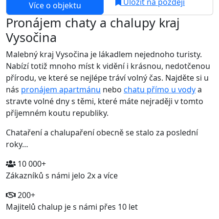
Uložit na později
Více o objektu
Pronájem chaty a chalupy kraj
Vysočina
Malebný kraj Vysočina je lákadlem nejednoho turisty.
Nabízí totiž mnoho míst k vidění i krásnou, nedotčenou
přírodu, ve které se nejlépe tráví volný čas. Najděte si u
nás
pronájem apartmánu
nebo
chatu přímo u vody
a
stravte volné dny s těmi, které máte nejraději v tomto
příjemném koutu republiky.
Chataření a chalupaření obecně se stalo za poslední
roky…
10 000+
Zákazníků s námi jelo 2x a více
200+
Majitelů chalup je s námi přes 10 let