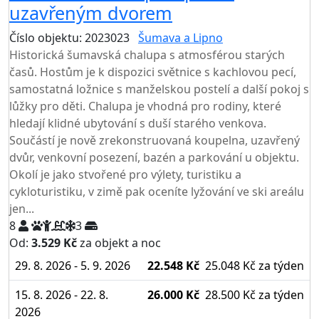
uzavřeným dvorem
Číslo objektu: 2023023
Šumava a Lipno
Historická šumavská chalupa s atmosférou starých
časů. Hostům je k dispozici světnice s kachlovou pecí,
samostatná ložnice s manželskou postelí a další pokoj s
lůžky pro děti. Chalupa je vhodná pro rodiny, které
hledají klidné ubytování s duší starého venkova.
Součástí je nově zrekonstruovaná koupelna, uzavřený
dvůr, venkovní posezení, bazén a parkování u objektu.
Okolí je jako stvořené pro výlety, turistiku a
cykloturistiku, v zimě pak oceníte lyžování ve ski areálu
jen...
8
3
Od:
3.529 Kč
za objekt a noc
NEJNIŽŠÍ CENA NA TRHU
29. 8. 2026 - 5. 9. 2026
22.548 Kč
25.048 Kč
za týden
15. 8. 2026 - 22. 8.
26.000 Kč
28.500 Kč
za týden
2026