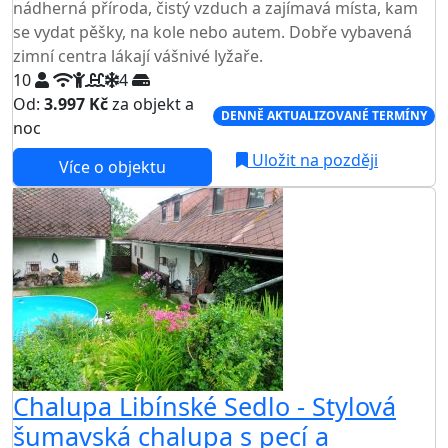
nádherná příroda, čistý vzduch a zajímavá místa, kam
se vydat pěšky, na kole nebo autem. Dobře vybavená
zimní centra lákají vášnivé lyžaře.
10
4
Od:
3.997 Kč
za objekt a
DENNĚ AKTUALIZOVANÉ TERMÍNY
noc
Uložit na později
Více o objektu
AKCE
Chalupa Libínské Sedlo - Stylová
šumavská chalupa s pecí a