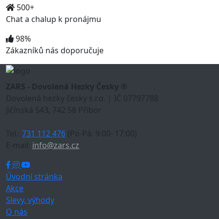
500+
Chat a chalup k pronájmu
98%
Zákazníků nás doporučuje
ZARS - Dovolená Hezky Česky ®
Dovolená hezky česky s.r.o. | IČ 07797788
Jičínská 543, 742 58 Příbor
Tel.:
731 112 476
(Po-Pá: 9:00- 17:00)
E-mail:
info@zars.cz
Úvodní stránka
Akce
Slevy, výhody
O nás