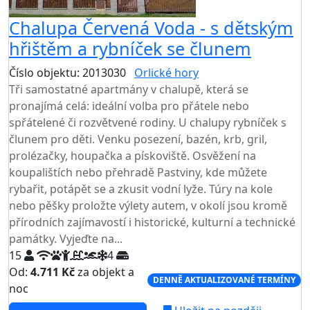
Chalupa Červená Voda - s dětským
hřištěm a rybníček se člunem
Číslo objektu: 2013030
Orlické hory
Tři samostatné apartmány v chalupě, která se
pronajímá celá: ideální volba pro přátele nebo
spřátelené či rozvětvené rodiny. U chalupy rybníček s
člunem pro děti. Venku posezení, bazén, krb, gril,
prolézačky, houpačka a pískoviště. Osvěžení na
koupalištích nebo přehradě Pastviny, kde můžete
rybařit, potápět se a zkusit vodní lyže. Túry na kole
nebo pěšky proložte výlety autem, v okolí jsou kromě
přírodních zajímavostí i historické, kulturní a technické
památky. Vyjeďte na...
15
4
Od:
4.711 Kč
za objekt a
DENNĚ AKTUALIZOVANÉ TERMÍNY
noc