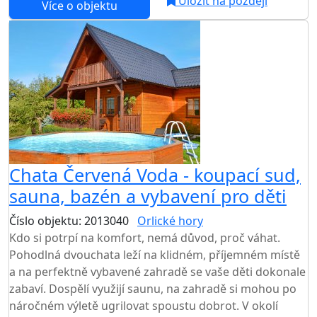
Uložit na později
Více o objektu
Chata Červená Voda - koupací sud,
sauna, bazén a vybavení pro děti
Číslo objektu: 2013040
Orlické hory
TOP HODNOCENÍ
Kdo si potrpí na komfort, nemá důvod, proč váhat.
Pohodlná dvouchata leží na klidném, příjemném místě
a na perfektně vybavené zahradě se vaše děti dokonale
zabaví. Dospělí využijí saunu, na zahradě si mohou po
náročném výletě ugrilovat spoustu dobrot. V okolí