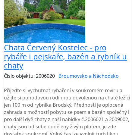
Chata Červený Kostelec - pro
rybáře i pejskaře, bazén a rybník u
chaty
Číslo objektu: 2006020
Broumovsko a Náchodsko
TOP HODNOCENÍ
Přijeďte si vychutnat rybaření v soukromém revíru a
užijte si pohodovou rodinnou dovolenou na chatě ležící
jen 100 m od rybníka Brodský. Předností je oplocená
zahrada s možností pobytu se psem a bazén společný i
pro další dvě chaty z naší nabídky č.2006021 a 2009002,
chaty jsou od sebe odděleny živým plotem, je zde
dostatek soukromí. Volný čas lze vyplnit turistikou,