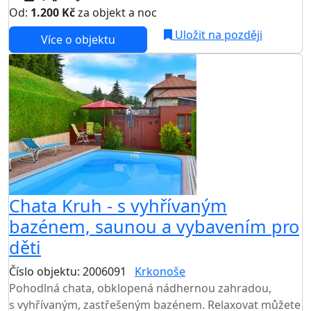
Od:
1.200 Kč
za objekt a noc
NEJNIŽŠÍ CENA NA TRHU
Uložit na později
Více o objektu
AKCE
Chata Kruh - s vyhřívaným
bazénem, saunou a vybavením pro
děti
Číslo objektu: 2006091
Krkonoše
TOP HODNOCENÍ
Pohodlná chata, obklopená nádhernou zahradou,
s vyhřívaným, zastřešeným bazénem. Relaxovat můžete