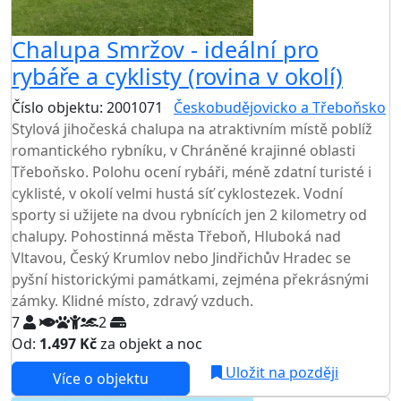
Chalupa Smržov - ideální pro
rybáře a cyklisty (rovina v okolí)
Číslo objektu: 2001071
Českobudějovicko a Třeboňsko
Stylová jihočeská chalupa na atraktivním místě poblíž
romantického rybníku, v Chráněné krajinné oblasti
Třeboňsko. Polohu ocení rybáři, méně zdatní turisté i
cyklisté, v okolí velmi hustá síť cyklostezek. Vodní
sporty si užijete na dvou rybnících jen 2 kilometry od
chalupy. Pohostinná města Třeboň, Hluboká nad
Vltavou, Český Krumlov nebo Jindřichův Hradec se
pyšní historickými památkami, zejména překrásnými
zámky. Klidné místo, zdravý vzduch.
7
2
Od:
1.497 Kč
za objekt a noc
Uložit na později
Více o objektu