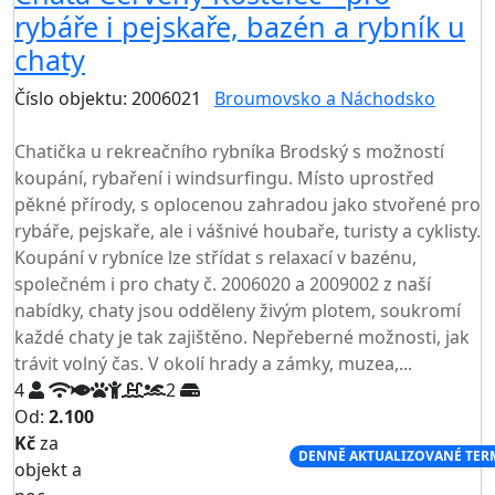
rybáře i pejskaře, bazén a rybník u
chaty
Číslo objektu: 2006021
Broumovsko a Náchodsko
TOP HODNOCENÍ
Chatička u rekreačního rybníka Brodský s možností
koupání, rybaření i windsurfingu. Místo uprostřed
pěkné přírody, s oplocenou zahradou jako stvořené pro
rybáře, pejskaře, ale i vášnivé houbaře, turisty a cyklisty.
Koupání v rybníce lze střídat s relaxací v bazénu,
společném i pro chaty č. 2006020 a 2009002 z naší
nabídky, chaty jsou odděleny živým plotem, soukromí
každé chaty je tak zajištěno. Nepřeberné možnosti, jak
trávit volný čas. V okolí hrady a zámky, muzea,...
4
2
Od:
2.100
Kč
za
NEJNIŽŠÍ CENA NA TRHU
DENNĚ AKTUALIZOVANÉ TER
objekt a