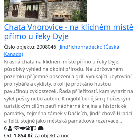
Chata Vnorovice - na klidném místě
přímo u řeky Dyje
Číslo objektu: 2008046
Jindřichohradecko (Česká
Kanada)
TOP HODNOCENÍ
Krásná chata na klidném místě přímo u řeky Dyje,
působivý výhled na okolní přírodu. Na udržovaném
pozemku příjemné posezení a gril. Vynikající ubytování
pro rybáře a cyklisty, okolí je protkáno hustou
pavučinou cyklostezek. Řada příležitostí, kam vyrazit na
výlet pěšky nebo autem. K nejoblíbenějším jihočeským
turistickým cílům patří nádherná krajina a historické
památky, zejména zámek v Dačicích, Jindřichově Hradci
a Telči, stejně jako městská památková rezervace...
6
3
Od:
1.854 Kč
za objekt a noc