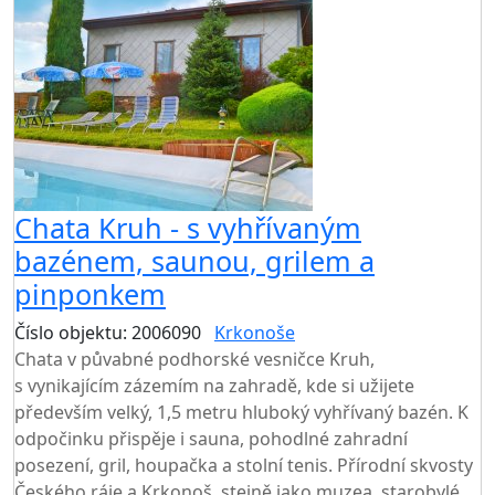
AKCE
Chata Kruh - s vyhřívaným
bazénem, saunou, grilem a
pinponkem
Číslo objektu: 2006090
Krkonoše
TOP HODNOCENÍ
Chata v půvabné podhorské vesničce Kruh,
s vynikajícím zázemím na zahradě, kde si užijete
především velký, 1,5 metru hluboký vyhřívaný bazén. K
odpočinku přispěje i sauna, pohodlné zahradní
posezení, gril, houpačka a stolní tenis. Přírodní skvosty
Českého ráje a Krkonoš, stejně jako muzea, starobylé