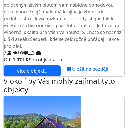
oploceným živým plotem Vám nabídne pohodovou
dovolenou. Zdejší malebná krajina je vhodná k
cykloturistice, k vycházkám do přírody, stejně tak k
výletům za historickými pamětihodnostmi. Je to velmi
výborná lokalita pro vášnivé houbaře. Chata se nachází
u Ski areálu Šacberk, kde se celoročně pořádají i akce
pro děti.
7
3
Od:
1.071 Kč
za objekt a noc
NEJNIŽŠÍ CENA NA TRHU
Uložit na později
Více o objektu
V okolí by Vás mohly zajímat tyto
objekty