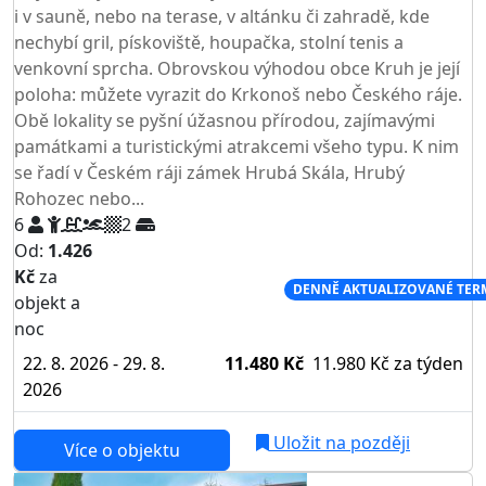
i v sauně, nebo na terase, v altánku či zahradě, kde
nechybí gril, pískoviště, houpačka, stolní tenis a
venkovní sprcha. Obrovskou výhodou obce Kruh je její
poloha: můžete vyrazit do Krkonoš nebo Českého ráje.
Obě lokality se pyšní úžasnou přírodou, zajímavými
památkami a turistickými atrakcemi všeho typu. K nim
se řadí v Českém ráji zámek Hrubá Skála, Hrubý
Rohozec nebo...
6
2
Od:
1.426
Kč
za
NEJNIŽŠÍ CENA NA TRHU
DENNĚ AKTUALIZOVANÉ TER
objekt a
noc
22. 8. 2026 - 29. 8.
11.480 Kč
11.980 Kč
za týden
2026
Uložit na později
Více o objektu