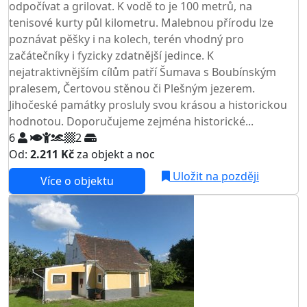
odpočívat a grilovat. K vodě to je 100 metrů, na
tenisové kurty půl kilometru. Malebnou přírodu lze
poznávat pěšky i na kolech, terén vhodný pro
začátečníky i fyzicky zdatnější jedince. K
nejatraktivnějším cílům patří Šumava s Boubínským
pralesem, Čertovou stěnou či Plešným jezerem.
Jihočeské památky prosluly svou krásou a historickou
hodnotou. Doporučujeme zejména historické...
6
2
Od:
2.211 Kč
za objekt a noc
Uložit na později
Více o objektu