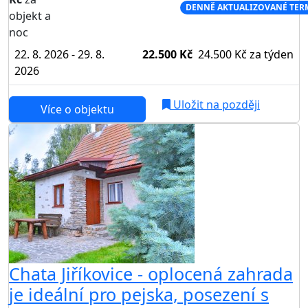
NEJNIŽŠÍ CENA NA TRHU
DENNĚ AKTUALIZOVANÉ TER
objekt a
noc
22. 8. 2026 - 29. 8.
22.500 Kč
24.500 Kč
za týden
2026
Uložit na později
Více o objektu
Chata Jiříkovice - oplocená zahrada
je ideální pro pejska, posezení s