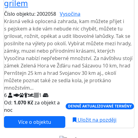
grilem
Číslo objektu: 2002058
Vysočina
TOP HODNOCENÍ
Krásná velká oplocená zahrada, kam můžete přijet i
s pejskem a kde vám nebude nic chybět, můžete tu
grilovat, rožnit, opékat a udit libovolné lahůdky. Tak se
posilníte na výlety po okolí. Vybírat můžete mezi hrady,
zámky, muzei nebo přírodními krásami, kterých
Vysočina nabízí nepřeberné množství. Za návštěvu stojí
zámek Zelená Hora ve Žďáru nad Sázavou 10 km, hrad
Pernštejn 25 km a hrad Svojanov 30 km aj., okolí
můžete poznat také ze sedla kola, je protkáno
množstvím...
6
1
Od:
1.070 Kč
za objekt a
DENNĚ AKTUALIZOVANÉ TERMÍNY
noc
Uložit na později
Více o objektu