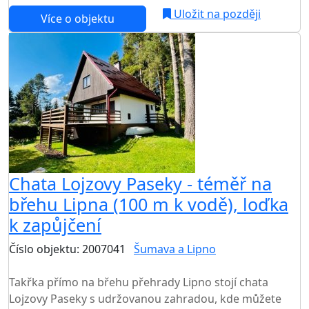
Uložit na později
Více o objektu
Chata Lojzovy Paseky - téměř na
břehu Lipna (100 m k vodě), loďka
k zapůjčení
Číslo objektu: 2007041
Šumava a Lipno
TOP HODNOCENÍ
Takřka přímo na břehu přehrady Lipno stojí chata
Lojzovy Paseky s udržovanou zahradou, kde můžete