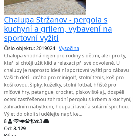
Chalupa Stržanov - pergola s
kuchyní a grilem, vybavení na
sportovní vyžití
Číslo objektu: 2019024
Vysočina
TOP HODNOCENÍ
Chalupa vhodná nejen pro rodiny s dětmi, ale i pro ty,
kteří si chtějí užít klid a relaxaci při své dovolené. U
chalupy je naprosto ideální sportovní vyžití pro zábavu
Vašich dětí - dráha pro minigolf, stolní tenis, koš pro
košíkovou, šipky, kuželky, stolní fotbal, hřiště pro
míčové hry, petangue, crocket, pískoviště aj., dospělí
ocení zastřešenou zahradní pergolu s krbem a kuchyní,
zahradním nábytkem, houpací lavicí a solární sprchou.
Výlet do okolí si udělejte např. ke...
8
3
Od:
3.129
Kč
za