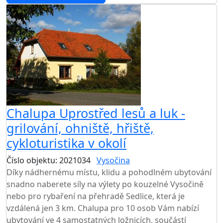
Chalupa Uprostřed lesů a luk -
grilování, ohniště, hřiště,
cykloturistika v okolí
Číslo objektu: 2021034
Vysočina
Díky nádhernému místu, klidu a pohodlném ubytování
snadno naberete síly na výlety po kouzelné Vysočině
nebo pro rybaření na přehradě Sedlice, která je
vzdálená jen 3 km. Chalupa pro 10 osob Vám nabízí
ubytování ve 4 samostatných ložnicích, součástí