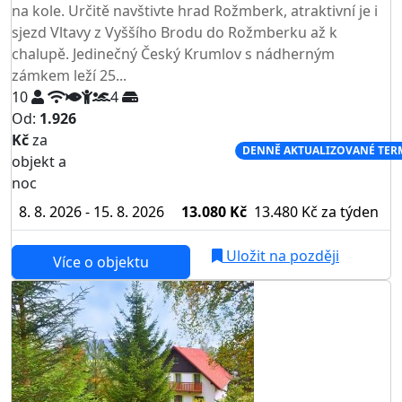
na kole. Určitě navštivte hrad Rožmberk, atraktivní je i
sjezd Vltavy z Vyššího Brodu do Rožmberku až k
chalupě. Jedinečný Český Krumlov s nádherným
zámkem leží 25...
10
4
Od:
1.926
Kč
za
NEJNIŽŠÍ CENA NA TRHU
DENNĚ AKTUALIZOVANÉ TER
objekt a
noc
8. 8. 2026 - 15. 8. 2026
13.080 Kč
13.480 Kč
za týden
Uložit na později
Více o objektu