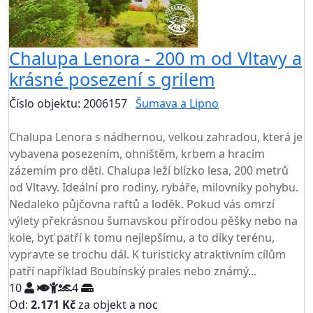
Chalupa Lenora - 200 m od Vltavy a
krásné posezení s grilem
Číslo objektu: 2006157
Šumava a Lipno
TOP HODNOCENÍ
Chalupa Lenora s nádhernou, velkou zahradou, která je
vybavena posezením, ohništěm, krbem a hracím
zázemím pro děti. Chalupa leží blízko lesa, 200 metrů
od Vltavy. Ideální pro rodiny, rybáře, milovníky pohybu.
Nedaleko půjčovna raftů a loděk. Pokud vás omrzí
výlety překrásnou šumavskou přírodou pěšky nebo na
kole, byť patří k tomu nejlepšímu, a to díky terénu,
vypravte se trochu dál. K turisticky atraktivním cílům
patří například Boubínský prales nebo známý...
10
4
Od:
2.171 Kč
za objekt a noc
NEJNIŽŠÍ CENA NA TRHU