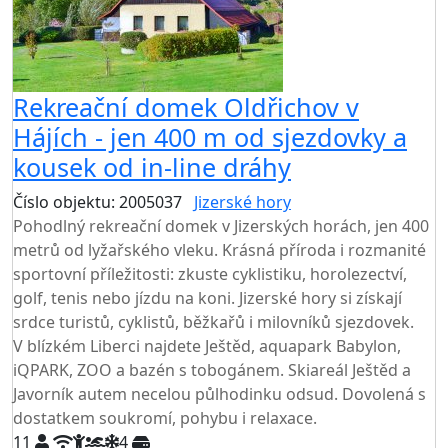
Rekreační domek Oldřichov v
Hájích - jen 400 m od sjezdovky a
kousek od in-line dráhy
Číslo objektu: 2005037
Jizerské hory
Pohodlný rekreační domek v Jizerských horách, jen 400
metrů od lyžařského vleku. Krásná příroda i rozmanité
sportovní příležitosti: zkuste cyklistiku, horolezectví,
golf, tenis nebo jízdu na koni. Jizerské hory si získají
srdce turistů, cyklistů, běžkařů i milovníků sjezdovek.
V blízkém Liberci najdete Ještěd, aquapark Babylon,
iQPARK, ZOO a bazén s tobogánem. Skiareál Ještěd a
Javorník autem necelou půlhodinku odsud. Dovolená s
dostatkem soukromí, pohybu i relaxace.
11
4