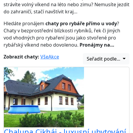
strávíte volný víkend na léto nebo zimu? Nemusíte jezdit
do zahraničí, stačí navštívit kraj…
Hledáte pronájem
chaty pro rybáře přímo u vody
?
Chaty v bezprostřední blízkosti rybníků, řek či jiných
vod vhodných pro rybaření jsou jako stvořené pro
rybářský víkend nebo dovolenou.
Pronájmy na…
Zobrazit chaty:
Vše
Akce
Seřadit podle...
Chalupa Cikháj - luxusní ubytování,