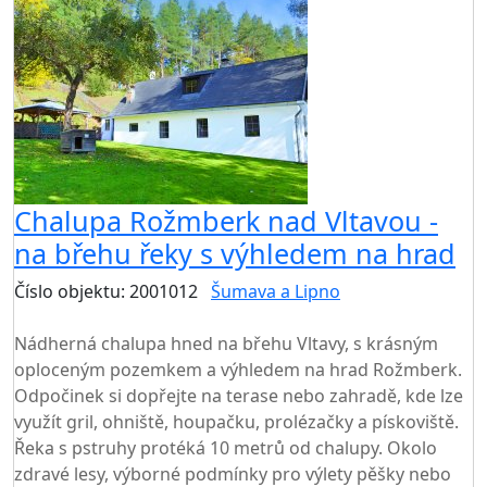
AKCE
Chalupa Rožmberk nad Vltavou -
na břehu řeky s výhledem na hrad
Číslo objektu: 2001012
Šumava a Lipno
TOP HODNOCENÍ
Nádherná chalupa hned na břehu Vltavy, s krásným
oploceným pozemkem a výhledem na hrad Rožmberk.
Odpočinek si dopřejte na terase nebo zahradě, kde lze
využít gril, ohniště, houpačku, prolézačky a pískoviště.
Řeka s pstruhy protéká 10 metrů od chalupy. Okolo
zdravé lesy, výborné podmínky pro výlety pěšky nebo