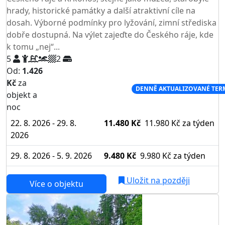
hrady, historické památky a další atraktivní cíle na
dosah. Výborné podmínky pro lyžování, zimní střediska
dobře dostupná. Na výlet zajeďte do Českého ráje, kde
k tomu „nej“...
5
2
Od:
1.426
Kč
za
NEJNIŽŠÍ CENA NA TRHU
DENNĚ AKTUALIZOVANÉ TER
objekt a
noc
22. 8. 2026 - 29. 8.
11.480 Kč
11.980 Kč
za týden
2026
29. 8. 2026 - 5. 9. 2026
9.480 Kč
9.980 Kč
za týden
Uložit na později
Více o objektu