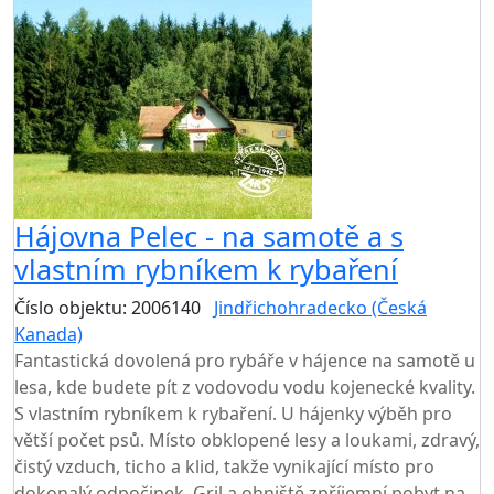
AKCE
Hájovna Pelec - na samotě a s
vlastním rybníkem k rybaření
Číslo objektu: 2006140
Jindřichohradecko (Česká
Kanada)
TOP HODNOCENÍ
Fantastická dovolená pro rybáře v hájence na samotě u
lesa, kde budete pít z vodovodu vodu kojenecké kvality.
S vlastním rybníkem k rybaření. U hájenky výběh pro
větší počet psů. Místo obklopené lesy a loukami, zdravý,
čistý vzduch, ticho a klid, takže vynikající místo pro
dokonalý odpočinek. Gril a ohniště zpříjemní pobyt na