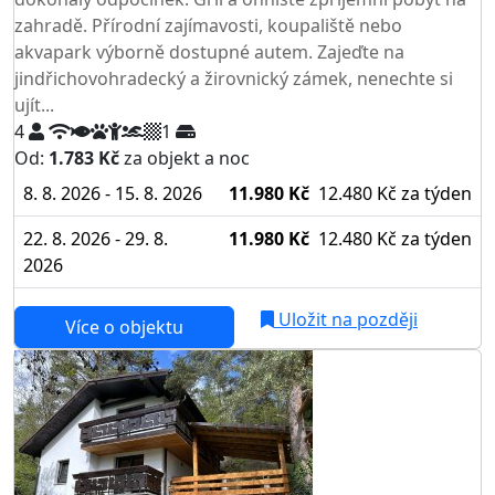
zahradě. Přírodní zajímavosti, koupaliště nebo
akvapark výborně dostupné autem. Zajeďte na
jindřichovohradecký a žirovnický zámek, nenechte si
ujít...
4
1
Od:
1.783 Kč
za objekt a noc
8. 8. 2026 - 15. 8. 2026
11.980 Kč
12.480 Kč
za týden
22. 8. 2026 - 29. 8.
11.980 Kč
12.480 Kč
za týden
2026
Uložit na později
Více o objektu