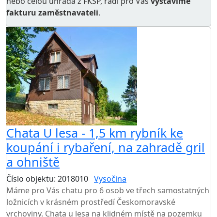
nebo celou úhrada z FKSP, rádi pro Vás
vystavíme
fakturu zaměstnavateli
.
Chata U lesa - 1,5 km rybník ke
koupání i rybaření, na zahradě gril
a ohniště
Číslo objektu: 2018010
Vysočina
Máme pro Vás chatu pro 6 osob ve třech samostatných
ložnicích v krásném prostředí Českomoravské
vrchoviny. Chata u lesa na klidném místě na pozemku