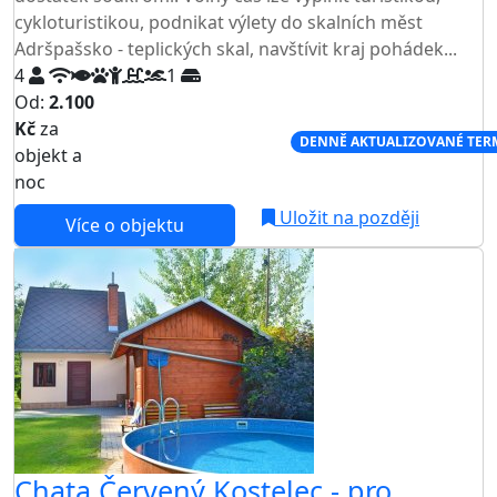
cykloturistikou, podnikat výlety do skalních měst
Adršpašsko - teplických skal, navštívit kraj pohádek...
4
1
Od:
2.100
Kč
za
NEJNIŽŠÍ CENA NA TRHU
DENNĚ AKTUALIZOVANÉ TER
objekt a
noc
Uložit na později
Více o objektu
Chata Červený Kostelec - pro