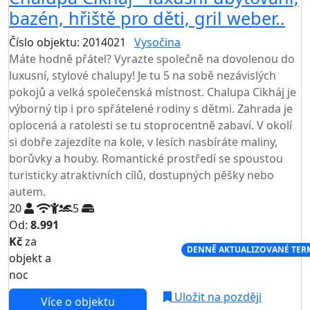
bazén, hřiště pro děti, gril weber..
Číslo objektu: 2014021
Vysočina
Máte hodně přátel? Vyrazte společně na dovolenou do
luxusní, stylové chalupy! Je tu 5 na sobě nezávislých
pokojů a velká společenská místnost. Chalupa Cikháj je
výborný tip i pro spřátelené rodiny s dětmi. Zahrada je
oplocená a ratolesti se tu stoprocentně zabaví. V okolí
si dobře zajezdíte na kole, v lesích nasbíráte maliny,
borůvky a houby. Romantické prostředí se spoustou
turisticky atraktivních cílů, dostupných pěšky nebo
autem.
20
5
Od:
8.991
Kč
za
NEJNIŽŠÍ CENA NA TRHU
DENNĚ AKTUALIZOVANÉ TER
objekt a
noc
Uložit na později
Více o objektu