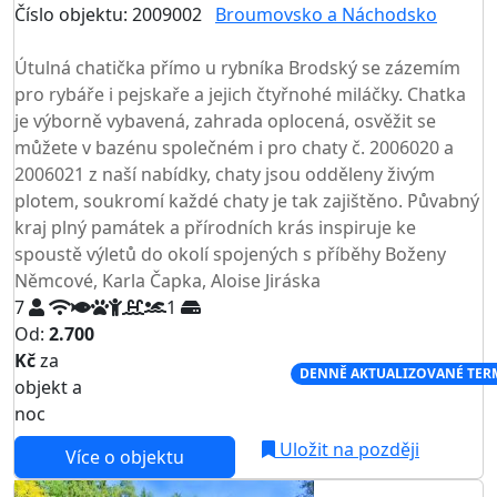
Číslo objektu: 2009002
Broumovsko a Náchodsko
TOP HODNOCENÍ
Útulná chatička přímo u rybníka Brodský se zázemím
pro rybáře i pejskaře a jejich čtyřnohé miláčky. Chatka
je výborně vybavená, zahrada oplocená, osvěžit se
můžete v bazénu společném i pro chaty č. 2006020 a
2006021 z naší nabídky, chaty jsou odděleny živým
plotem, soukromí každé chaty je tak zajištěno. Půvabný
kraj plný památek a přírodních krás inspiruje ke
spoustě výletů do okolí spojených s příběhy Boženy
Němcové, Karla Čapka, Aloise Jiráska
7
1
Od:
2.700
Kč
za
NEJNIŽŠÍ CENA NA TRHU
DENNĚ AKTUALIZOVANÉ TER
objekt a
noc
Uložit na později
Více o objektu