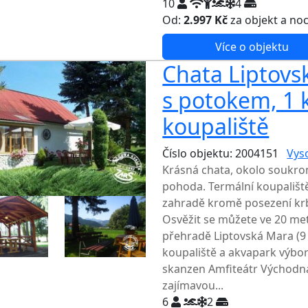
10
4
Od:
2.997 Kč
za objekt a no
Více o objektu
Chata Liptovsk
s potokem, 1 
koupaliště
Číslo objektu: 2004151
Vys
Krásná chata, okolo soukro
pohoda. Termální koupaliště
zahradě kromě posezení krb,
Osvěžit se můžete ve 20 met
přehradě Liptovská Mara (9 
koupaliště a akvapark výbor
skanzen Amfiteátr Východná
zajímavou...
6
2