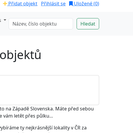
Přidat objekt
Přihlásit se
Uložené (
0
)
s
 objektů
ísto na Západě Slovenska. Máte před sebou
 se vám letět přes půlku…
ybíráme ty nejkrásnější lokality v ČR za