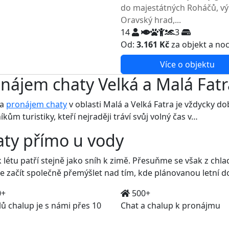
do majestátných Roháčů, vý
Oravský hrad,...
14
3
Od:
3.161 Kč
za objekt a no
Více o objektu
nájem chaty Velká a Malá Fatr
 a
pronájem chaty
v oblasti Malá a Velká Fatra je vždycky 
íkům turistiky, kteří nejraději tráví svůj volný čas v…
ty přímo u vody
 létu patří stejně jako sníh k zimě. Přesuňme se však z ch
 začít společně přemýšlet nad tím, kde plánovanou letní 
0+
500+
lů chalup je s námi přes 10
Chat a chalup k pronájmu