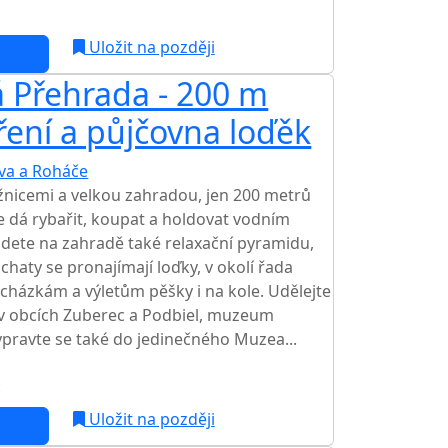
c
Uložit na později
 Přehrada - 200 m
ření a půjčovna loďěk
va a Roháče
TOP HODNOCENÍ
žnicemi a velkou zahradou, jen 200 metrů
e dá rybařit, koupat a holdovat vodním
dete na zahradě také relaxační pyramidu,
 chaty se pronajímají loďky, v okolí řada
vycházkám a výletům pěšky i na kole. Udělejte
 v obcích Zuberec a Podbiel, muzeum
ypravte se také do jedinečného Muzea...
c
Uložit na později