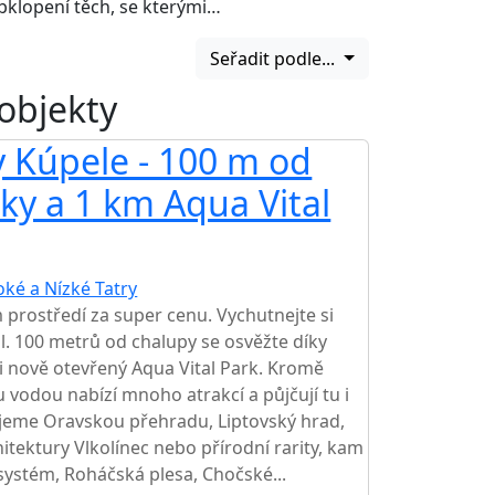
obklopení těch, se kterými…
Seřadit podle...
 objekty
 Kúpele - 100 m od
y a 1 km Aqua Vital
oké a Nízké Tatry
TOP HODNOCENÍ
 prostředí za super cenu. Vychutnejte si
il. 100 metrů od chalupy se osvěžte díky
i nově otevřený Aqua Vital Park. Kromě
 vodou nabízí mnoho atrakcí a půjčují tu i
jeme Oravskou přehradu, Liptovský hrad,
itektury Vlkolínec nebo přírodní rarity, kam
systém, Roháčská plesa, Chočské...