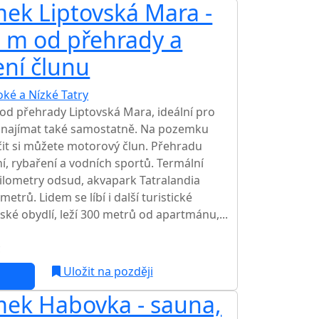
ek Liptovská Mara -
0 m od přehrady a
ní člunu
oké a Nízké Tatry
od přehrady Liptovská Mara, ideální pro
pronajímat také samostatně. Na pozemku
jčit si můžete motorový člun. Přehradu
í, rybaření a vodních sportů. Termální
kilometry odsud, akvapark Tatralandia
metrů. Lidem se líbí i další turistické
ltské obydlí, leží 300 metrů od apartmánu,...
c
Uložit na později
mek Habovka - sauna,