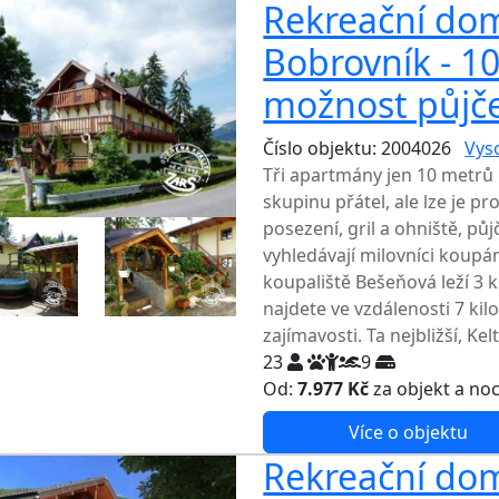
Rekreační dom
Bobrovník - 1
možnost půjče
Číslo objektu: 2004026
Vys
Tři apartmány jen 10 metrů 
skupinu přátel, ale lze je 
posezení, gril a ohniště, pů
vyhledávají milovníci koupán
koupaliště Bešeňová leží 3 
najdete ve vzdálenosti 7 kilo
zajímavosti. Ta nejbližší, Ke
23
9
Od:
7.977 Kč
za objekt a no
Více o objektu
Rekreační do