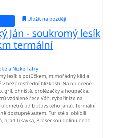
c
Uložit na později
ý Ján - soukromý lesík
km termální
oké a Nízké Tatry
TOP HODNOCENÍ
mý lesík s potůčkem, mimořádný klid a
 v bezprostřední blízkosti. Na oplocené
 gril, ohniště, prolézačky a houpačka.
rů vzdálené řece Váh, rybařit lze na
kilometrů od Liptovského Jána). Termální
ně dostupné autem. Turisté si oblíbili
, hrad Likavka, Proseckou dolinu nebo