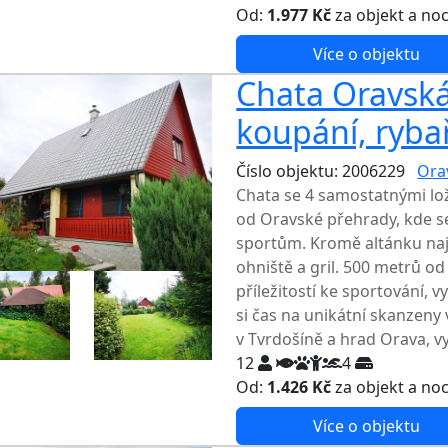
Od:
1.977 Kč
za objekt a no
Více o objektu
Chata Oravská
koupání, ryba
Číslo objektu: 2006229
Ora
Chata se 4 samostatnými lo
od Oravské přehrady, kde s
sportům. Kromě altánku naj
ohniště a gril. 500 metrů od
příležitostí ke sportování, 
si čas na unikátní skanzeny
v Tvrdošíně a hrad Orava, v
12
4
Od:
1.426 Kč
za objekt a no
Více o objektu