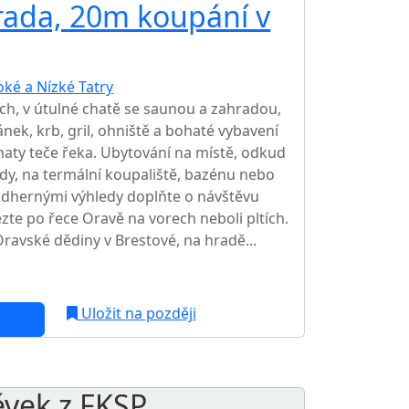
rada, 20m koupání v
oké a Nízké Tatry
TOP HODNOCENÍ
ch, v útulné chatě se saunou a zahradou,
ánek, krb, gril, ohniště a bohaté vybavení
haty teče řeka. Ubytování na místě, odkud
rody, na termální koupaliště, bazénu nebo
ádhernými výhledy doplňte o návštěvu
te po řece Oravě na vorech neboli pltích.
ravské dědiny v Brestové, na hradě...
c
NEJNIŽŠÍ CENA NA TRHU
Uložit na později
ěvek z FKSP