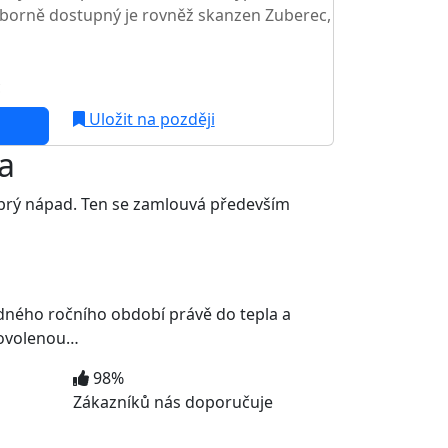
borně dostupný je rovněž skanzen Zuberec,
c
NEJNIŽŠÍ CENA NA TRHU
Uložit na později
a
dobrý nápad. Ten se zamlouvá především
ladného ročního období právě do tepla a
dovolenou…
98%
Zákazníků nás doporučuje