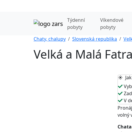
Týdenní
Víkendové
pobyty
pobyty
Chaty, chalupy
Slovenská republika
Vel
Velká a Malá Fatra
☀️ Jak
Vybe
Zade
V de
Pronáj
volný 
Chata