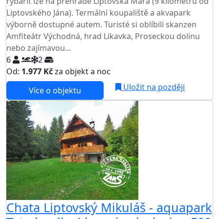
rybařit lze na přehradě Liptovská Mara (9 kilometrů od
Liptovského Jána). Termální koupaliště a akvapark
výborně dostupné autem. Turisté si oblíbili skanzen
Amfiteátr Východná, hrad Likavka, Proseckou dolinu
nebo zajímavou...
6
2
Od:
1.977 Kč
za objekt a noc
Uložit na později
Více o objektu
Chata Liptovský Mikuláš - aquapark