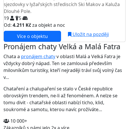
sjezdovky v lyžařských střediscích Ski Makov a Kaluža
Dlouhé Pole.
19
5
Od:
4.211 Kč
za objekt a noc
Uložit na později
Více o objektu
Pronájem chaty Velká a Malá Fatra
Chata a
pronájem chaty
v oblasti Malá a Velká Fatra je
vždycky dobrý nápad. Ten se zamlouvá především
milovníkům turistiky, kteří nejraději tráví svůj volný čas
v…
Chataření a chalupaření se stalo v České republice
obrovským trendem, ne-li až fenoménem. A nelze se
tomu divit - chatařské oblasti nabízí ticho, klid,
soukromé a samotu, kterou navíc prožíváte…
10 000+
Zákazníků s námi jelo 2x a více