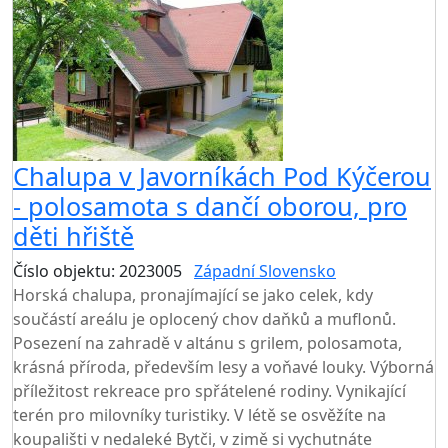
Chalupa v Javorníkách Pod Kýčerou
- polosamota s dančí oborou, pro
děti hřiště
Číslo objektu: 2023005
Západní Slovensko
Horská chalupa, pronajímající se jako celek, kdy
součástí areálu je oplocený chov daňků a muflonů.
Posezení na zahradě v altánu s grilem, polosamota,
krásná příroda, především lesy a voňavé louky. Výborná
příležitost rekreace pro spřátelené rodiny. Vynikající
terén pro milovníky turistiky. V létě se osvěžíte na
koupališti v nedaleké Bytči, v zimě si vychutnáte