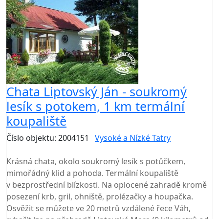
Chata Liptovský Ján - soukromý
lesík s potokem, 1 km termální
koupaliště
Číslo objektu: 2004151
Vysoké a Nízké Tatry
TOP HODNOCENÍ
Krásná chata, okolo soukromý lesík s potůčkem,
mimořádný klid a pohoda. Termální koupaliště
v bezprostřední blízkosti. Na oplocené zahradě kromě
posezení krb, gril, ohniště, prolézačky a houpačka.
Osvěžit se můžete ve 20 metrů vzdálené řece Váh,