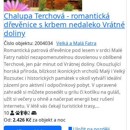
Chalupa Terchová - romantická
dřevěnice s krbem nedaleko Vrátné
doliny
Číslo objektu: 2004034
Velká a Malá Fatra
Romantická patrová dřevěnice pod lesem v srdci Malé
Fatry nabízí nezapomenutelnou dovolenou v oblíbené
Terchové, jen pár minut od Vrátnej doliny. Okouzlující
horská příroda, blízkost ikonických vrcholů Malý i Velký
Rozsutec i historických památek v okolí vytváří ideální
zázemí pro aktivní i odpočinkový pobyt. V upravené
zahradě si můžete posedět u grilu či kotlíku na guláš,
užít si večery u ohně a načerpat energii bez rušení
internetu. V létě vás čekají turistické trasy,...
10
2
Od:
2.426 Kč
za objekt a noc
Uložit na později