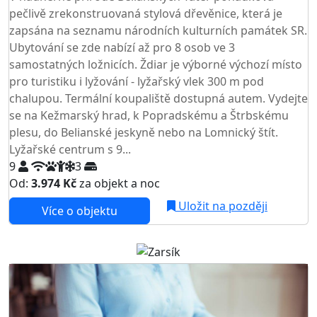
pečlivě zrekonstruovaná stylová dřevěnice, která je
zapsána na seznamu národních kulturních památek SR.
Ubytování se zde nabízí až pro 8 osob ve 3
samostatných ložnicích. Ždiar je výborné výchozí místo
pro turistiku i lyžování - lyžařský vlek 300 m pod
chalupou. Termální koupaliště dostupná autem. Vydejte
se na Kežmarský hrad, k Popradskému a Štrbskému
plesu, do Belianské jeskyně nebo na Lomnický štít.
Lyžařské centrum s 9...
9
3
Od:
3.974 Kč
za objekt a noc
NEJNIŽŠÍ CENA NA TRHU
Uložit na později
Více o objektu