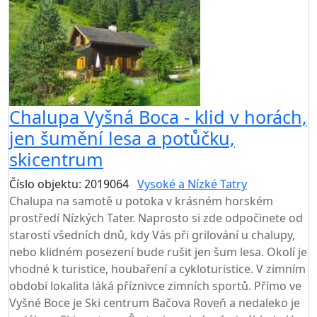
Chalupa Vyšná Boca - klid v horách,
jen šumění lesa a potůčku,
skicentrum
Číslo objektu: 2019064
Vysoké a Nízké Tatry
Chalupa na samotě u potoka v krásném horském
prostředí Nízkých Tater. Naprosto si zde odpočinete od
starostí všedních dnů, kdy Vás při grilování u chalupy,
nebo klidném posezení bude rušit jen šum lesa. Okolí je
vhodné k turistice, houbaření a cykloturistice. V zimním
období lokalita láká příznivce zimních sportů. Přímo ve
Vyšné Boce je Ski centrum Bačova Roveň a nedaleko je