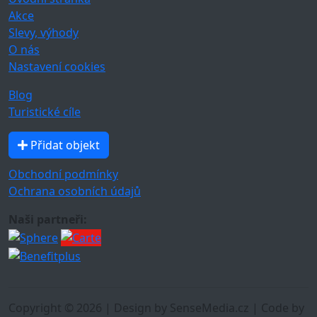
Akce
Slevy, výhody
O nás
Nastavení cookies
Blog
Turistické cíle
Přidat objekt
Obchodní podmínky
Ochrana osobních údajů
Naši partneři:
Copyright © 2026 | Design by SenseMedia.cz | Code by