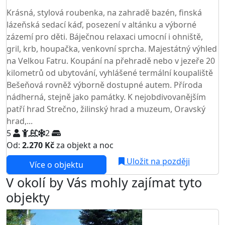
TOP HODNOCENÍ
Krásná, stylová roubenka, na zahradě bazén, finská
lázeňská sedací káď, posezení v altánku a výborné
zázemí pro děti. Báječnou relaxaci umocní i ohniště,
gril, krb, houpačka, venkovní sprcha. Majestátný výhled
na Velkou Fatru. Koupání na přehradě nebo v jezeře 20
kilometrů od ubytování, vyhlášené termální koupaliště
Bešeňová rovněž výborně dostupné autem. Příroda
nádherná, stejně jako památky. K nejobdivovanějším
patří hrad Strečno, žilinský hrad a muzeum, Oravský
hrad,...
5
2
Od:
2.270 Kč
za objekt a noc
Uložit na později
Více o objektu
V okolí by Vás mohly zajímat tyto
objekty