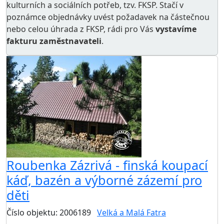
kulturních a sociálních potřeb
, tzv. FKSP. Stačí v
poznámce objednávky uvést požadavek na částečnou
nebo celou úhrada z FKSP, rádi pro Vás
vystavíme
fakturu zaměstnavateli
.
Roubenka Zázrivá - finská koupací
káď, bazén a výborné zázemí pro
děti
Číslo objektu: 2006189
Velká a Malá Fatra