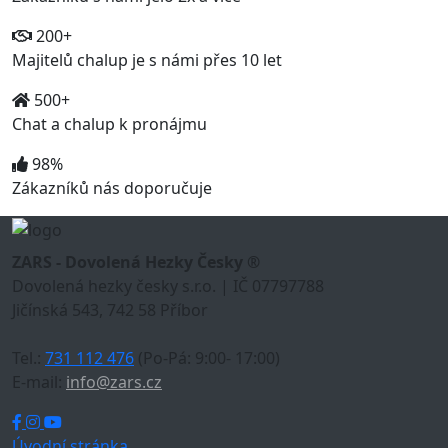
200+
Majitelů chalup je s námi přes 10 let
500+
Chat a chalup k pronájmu
98%
Zákazníků nás doporučuje
ZARS - Dovolená Hezky Česky ®
Dovolená hezky česky s.r.o. | IČ 07797788
Jičínská 543, 742 58 Příbor
Tel.:
731 112 476
(Po-Pá: 9:00- 17:00)
E-mail:
info@zars.cz
Úvodní stránka