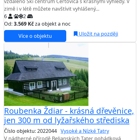
vzdáleno Ski centrum Čertovica s krásnými výhledy. V
zimě i v létě můžete navštívit vyhlášený...
6
2
Od:
3.569 Kč
za objekt a noc
Uložit na později
Více o objektu
Roubenka Ždiar - krásná dřevěnice,
jen 300 m od lyžařského střediska
Číslo objektu: 2022044
Vysoké a Nízké Tatry
V nádherné přírodě Belianských Tater pohádková