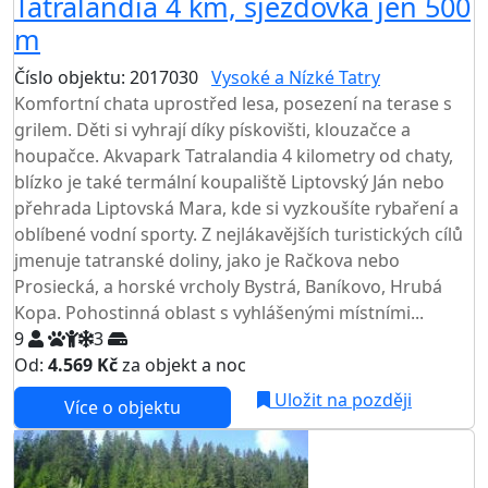
Tatralandia 4 km, sjezdovka jen 500
m
Číslo objektu: 2017030
Vysoké a Nízké Tatry
Komfortní chata uprostřed lesa, posezení na terase s
grilem. Děti si vyhrají díky pískovišti, klouzačce a
houpačce. Akvapark Tatralandia 4 kilometry od chaty,
blízko je také termální koupaliště Liptovský Ján nebo
přehrada Liptovská Mara, kde si vyzkoušíte rybaření a
oblíbené vodní sporty. Z nejlákavějších turistických cílů
jmenuje tatranské doliny, jako je Račkova nebo
Prosiecká, a horské vrcholy Bystrá, Baníkovo, Hrubá
Kopa. Pohostinná oblast s vyhlášenými místními...
9
3
Od:
4.569 Kč
za objekt a noc
Uložit na později
Více o objektu