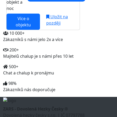
objekt a
noc
Uložit na
Více o
později
objektu
10 000+
Zákazníků s námi jelo 2x a více
200+
Majitelů chalup je s námi přes 10 let
500+
Chat a chalup k pronájmu
98%
Zákazníků nás doporučuje
ZARS - Dovolená Hezky Česky ®
Dovolená hezky česky s.r.o. | IČ 07797788