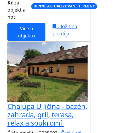
Kč
za
DENNĚ AKTUALIZOVANÉ TERMÍNY
objekt a
noc
Uložit na
Více o
později
objektu
Chalupa U Jičína - bazén,
zahrada, gril, terasa,
relax a soukromí.