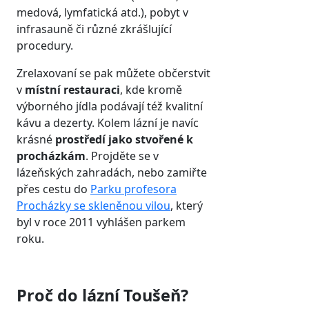
medová, lymfatická atd.), pobyt v
infrasauně či různé zkrášlující
procedury.
Zrelaxovaní se pak můžete občerstvit
v
místní restauraci
, kde kromě
výborného jídla podávají též kvalitní
kávu a dezerty. Kolem lázní je navíc
krásné
prostředí jako stvořené k
procházkám
. Projděte se v
lázeňských zahradách, nebo zamiřte
přes cestu do
Parku profesora
Procházky se skleněnou vilou
, který
byl v roce 2011 vyhlášen parkem
roku.
Proč do lázní Toušeň?