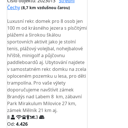
Číslo objektu: 2023013
Střední
Čechy
(8,7 km vzdušnou čarou)
TOP HODNOCENÍ
Luxusní rekr. domek pro 8 osob jen
100 m od krásného jezera s písčitými
plážemi a širokou škálou
sportovních aktivit jako je stolní
tenis, plážový volejbal, nohejbalové
hřiště, minigolf a půjčovnu
paddleboardů aj. Ubytování najdete
v samostatném rekr. domku na zcela
oploceném pozemku u lesa, pro děti
trampolína. Pro vaše výlety
doporučujeme navštívit zámek
Brandýs nad Labem 8 km, zábavní
Park Mirakulum Milovice 27 km,
zámek Mělník 21 km aj.
8
3
Od:
4.426