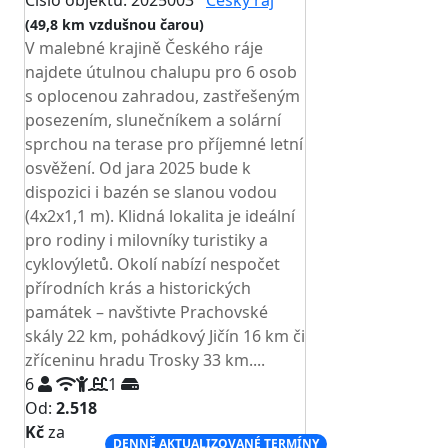
Číslo objektu: 2025003
Český ráj
(49,8 km vzdušnou čarou)
V malebné krajině Českého ráje
najdete útulnou chalupu pro 6 osob
s oplocenou zahradou, zastřešeným
posezením, slunečníkem a solární
sprchou na terase pro příjemné letní
osvěžení. Od jara 2025 bude k
dispozici i bazén se slanou vodou
(4x2x1,1 m). Klidná lokalita je ideální
pro rodiny i milovníky turistiky a
cyklovýletů. Okolí nabízí nespočet
přírodních krás a historických
památek – navštivte Prachovské
skály 22 km, pohádkový Jičín 16 km či
zříceninu hradu Trosky 33 km....
6
1
Od:
2.518
Kč
za
DENNĚ AKTUALIZOVANÉ TERMÍNY