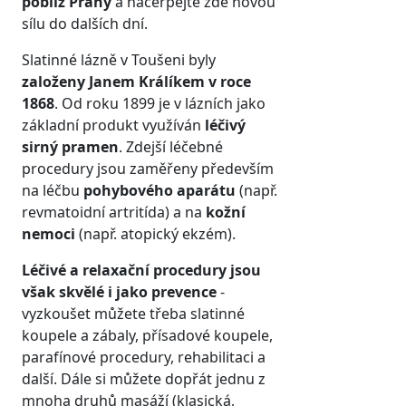
poblíž Prahy
a načerpejte zde novou
sílu do dalších dní.
Slatinné lázně v Toušeni byly
založeny Janem Králíkem v roce
1868
. Od roku 1899 je v lázních jako
základní produkt využíván
léčivý
sirný pramen
. Zdejší léčebné
procedury jsou zaměřeny především
na léčbu
pohybového aparátu
(např.
revmatoidní artritída) a na
kožní
nemoci
(např. atopický ekzém).
Léčivé a relaxační procedury jsou
však skvělé i jako prevence
-
vyzkoušet můžete třeba slatinné
koupele a zábaly, přísadové koupele,
parafínové procedury, rehabilitaci a
další. Dále si můžete dopřát jednu z
mnoha druhů masáží (klasická,