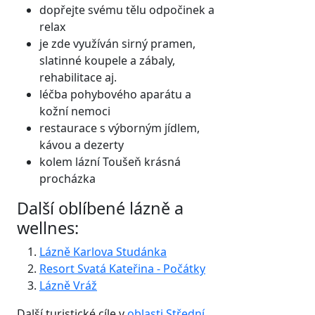
dopřejte svému tělu odpočinek a
relax
je zde využíván sirný pramen,
slatinné koupele a zábaly,
rehabilitace aj.
léčba pohybového aparátu a
kožní nemoci
restaurace s výborným jídlem,
kávou a dezerty
kolem lázní Toušeň krásná
procházka
Další oblíbené lázně a
wellnes:
Lázně Karlova Studánka
Resort Svatá Kateřina - Počátky
Lázně Vráž
Další turistické cíle v
oblasti Střední