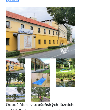
prev
next
Odpočiňte si v
toušeňských lázních