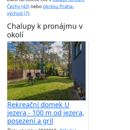
Čechy (43)
nebo
okresu Praha-
východ (7)
.
Chalupy k pronájmu v
okolí
Rekreační domek U
jezera - 100 m od jezera,
posezení a gril