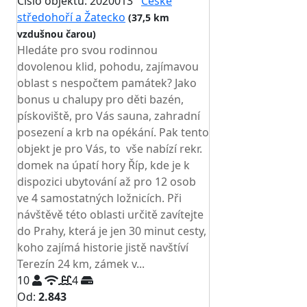
Číslo objektu: 2020013
České
středohoří a Žatecko
(37,5 km
vzdušnou čarou)
Hledáte pro svou rodinnou
dovolenou klid, pohodu, zajímavou
oblast s nespočtem památek? Jako
bonus u chalupy pro děti bazén,
pískoviště, pro Vás sauna, zahradní
posezení a krb na opékání. Pak tento
objekt je pro Vás, to vše nabízí rekr.
domek na úpatí hory Říp, kde je k
dispozici ubytování až pro 12 osob
ve 4 samostatných ložnicích. Při
návštěvě této oblasti určitě zavítejte
do Prahy, která je jen 30 minut cesty,
koho zajímá historie jistě navštíví
Terezín 24 km, zámek v...
10
4
Od:
2.843