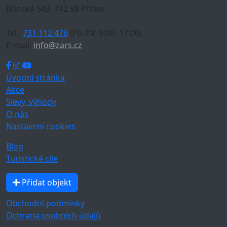
Jičínská 543, 742 58 Příbor
Tel.:
731 112 476
(Po-Pá: 9:00- 17:00)
E-mail:
info@zars.cz
Úvodní stránka
Akce
Slevy, výhody
O nás
Nastavení cookies
Blog
Turistické cíle
Přidat objekt
Obchodní podmínky
Ochrana osobních údajů