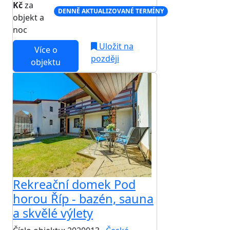
Kč
za
DENNĚ AKTUALIZOVANÉ TERMÍNY
objekt a
noc
Uložit na
Více o
později
objektu
Rekreační domek Pod
horou Říp - bazén, sauna
a skvělé výlety