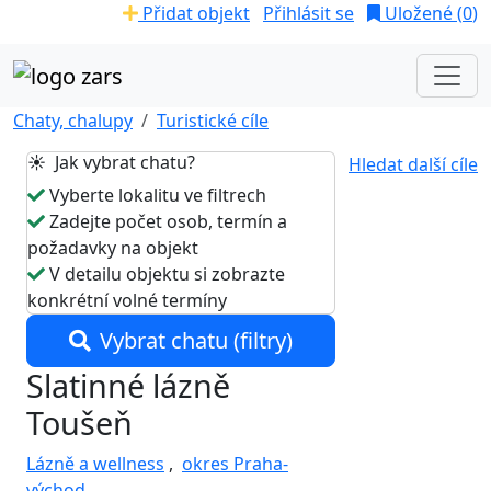
Přidat objekt
Přihlásit se
Uložené (
0
)
Chaty, chalupy
Turistické cíle
☀️ Jak vybrat chatu?
Hledat další cíle
Vyberte lokalitu ve filtrech
Zadejte počet osob, termín a
požadavky na objekt
V detailu objektu si zobrazte
konkrétní volné termíny
Vybrat chatu (filtry)
Slatinné lázně
Toušeň
Lázně a wellness
,
okres Praha-
východ