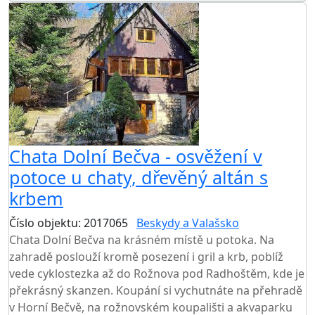
Chata Dolní Bečva - osvěžení v
potoce u chaty, dřevěný altán s
krbem
Číslo objektu: 2017065
Beskydy a Valašsko
Chata Dolní Bečva na krásném místě u potoka. Na
zahradě poslouží kromě posezení i gril a krb, poblíž
vede cyklostezka až do Rožnova pod Radhoštěm, kde je
překrásný skanzen. Koupání si vychutnáte na přehradě
v Horní Bečvě, na rožnovském koupališti a akvaparku