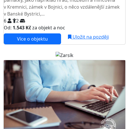
v Kremnici, zámek v Bojnici, o něco vzdálenější zámek
v Banské Bystrici,...
6
2
Od:
1.543 Kč
za objekt a noc
NEJNIŽŠÍ CENA NA TRHU
Uložit na později
Více o objektu