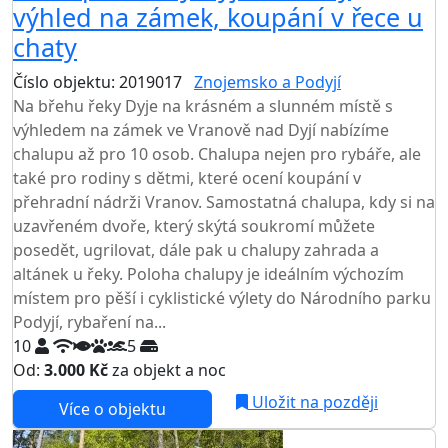
výhled na zámek, koupání v řece u
chaty
Číslo objektu: 2019017
Znojemsko a Podyjí
Na břehu řeky Dyje na krásném a slunném místě s
výhledem na zámek ve Vranově nad Dyjí nabízíme
chalupu až pro 10 osob. Chalupa nejen pro rybáře, ale
také pro rodiny s dětmi, které ocení koupání v
přehradní nádrži Vranov. Samostatná chalupa, kdy si na
uzavřeném dvoře, který skýtá soukromí můžete
posedět, ugrilovat, dále pak u chalupy zahrada a
altánek u řeky. Poloha chalupy je ideálním výchozím
místem pro pěší i cyklistické výlety do Národního parku
Podyjí, rybaření na...
10
5
Od:
3.000 Kč
za objekt a noc
NEJNIŽŠÍ CENA NA TRHU
Uložit na později
Více o objektu