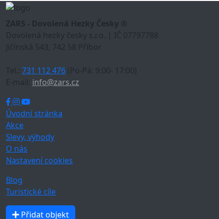
ZARS - Dovolená Hezky Česky ®
Dovolená hezky česky s.r.o. | IČ 07797788
Jičínská 543, 742 58 Příbor
Tel.:
731 112 476
(Po-Pá: 9:00- 17:00)
E-mail:
info@zars.cz
Úvodní stránka
Akce
Slevy, výhody
O nás
Nastavení cookies
Blog
Turistické cíle
Přidat objekt