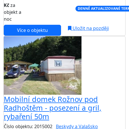
Kč
za
NEJNIŽŠÍ CENA NA TRHU
DENNĚ AKTUALIZOVANÉ TER
objekt a
noc
Uložit na později
Více o objektu
Mobilní domek Rožnov pod
Radhoštěm - posezení a gril,
rybaření 50m
Číslo objektu: 2015002
Beskydy a Valašsko