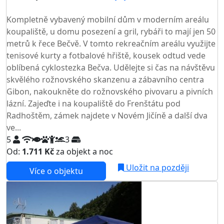
TOP HODNOCENÍ
Kompletně vybavený mobilní dům v moderním areálu
koupaliště, u domu posezení a gril, rybáři to mají jen 50
metrů k řece Bečvě. V tomto rekreačním areálu využijte
tenisové kurty a fotbalové hřiště, kousek odtud vede
oblíbená cyklostezka Bečva. Udělejte si čas na návštěvu
skvělého rožnovského skanzenu a zábavního centra
Gibon, nakoukněte do rožnovského pivovaru a pivních
lázní. Zajeďte i na koupaliště do Frenštátu pod
Radhoštěm, zámek najdete v Novém Jičíně a další dva
ve...
5
3
Od:
1.711 Kč
za objekt a noc
Uložit na později
Více o objektu