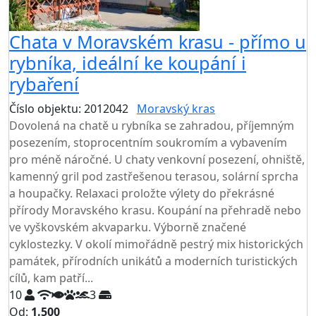
Chata v Moravském krasu - přímo u
rybníka, ideální ke koupání i
rybaření
Číslo objektu: 2012042
Moravský kras
Dovolená na chatě u rybníka se zahradou, příjemným
posezením, stoprocentním soukromím a vybavením
pro méně náročné. U chaty venkovní posezení, ohniště,
kamenný gril pod zastřešenou terasou, solární sprcha
a houpačky. Relaxaci proložte výlety do překrásné
přírody Moravského krasu. Koupání na přehradě nebo
ve vyškovském akvaparku. Výborně značené
cyklostezky. V okolí mimořádně pestrý mix historických
památek, přírodních unikátů a moderních turistických
cílů, kam patří...
10
3
Od:
1.500