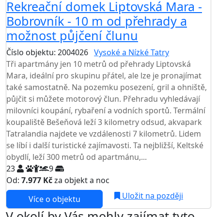
Rekreační domek Liptovská Mara -
Bobrovník - 10 m od přehrady a
možnost půjčení člunu
Číslo objektu: 2004026
Vysoké a Nízké Tatry
Tři apartmány jen 10 metrů od přehrady Liptovská
Mara, ideální pro skupinu přátel, ale lze je pronajímat
také samostatně. Na pozemku posezení, gril a ohniště,
půjčit si můžete motorový člun. Přehradu vyhledávají
milovníci koupání, rybaření a vodních sportů. Termální
koupaliště Bešeňová leží 3 kilometry odsud, akvapark
Tatralandia najdete ve vzdálenosti 7 kilometrů. Lidem
se líbí i další turistické zajímavosti. Ta nejbližší, Keltské
obydlí, leží 300 metrů od apartmánu,...
23
9
Od:
7.977 Kč
za objekt a noc
Uložit na později
Více o objektu
V okolí by Vás mohly zajímat tyto