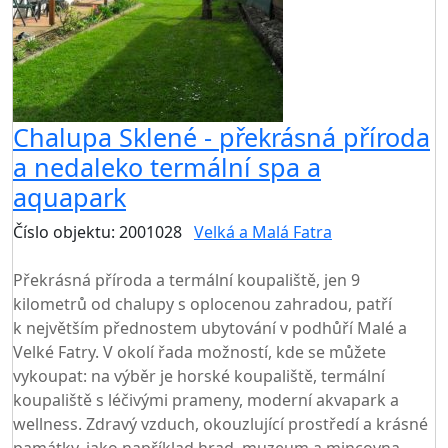
Chalupa Sklené - překrásná příroda
a nedaleko termální spa a
aquapark
Číslo objektu: 2001028
Velká a Malá Fatra
TOP HODNOCENÍ
Překrásná příroda a termální koupaliště, jen 9
kilometrů od chalupy s oplocenou zahradou, patří
k největším přednostem ubytování v podhůří Malé a
Velké Fatry. V okolí řada možností, kde se můžete
vykoupat: na výběr je horské koupaliště, termální
koupaliště s léčivými prameny, moderní akvapark a
wellness. Zdravý vzduch, okouzlující prostředí a krásné
památky, jako například hrad, muzeum a mincovna