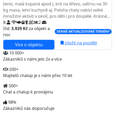
tenis, malá kopaná apod.), krb na dřevo, udírnu na 30
kg masa, letní kuchyně aj. Poloha chaty nabízí velké
množství aktivit v okolí, pro děti i pro dospělé. Krásné...
8
2
Od:
3.929 Kč
za objekt a
DENNĚ AKTUALIZOVANÉ TERMÍNY
noc
Uložit na později
Více o objektu
10 000+
Zákazníků s námi jelo 2x a více
200+
Majitelů chalup je s námi přes 10 let
500+
Chat a chalup k pronájmu
98%
Zákazníků nás doporučuje