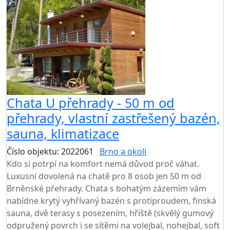
Chata U přehrady - 50 m od
přehrady, vlastní zastřešený bazén,
sauna, klimatizace
Číslo objektu: 2022061
Brno a okolí
Kdo si potrpí na komfort nemá důvod proč váhat.
Luxusní dovolená na chatě pro 8 osob jen 50 m od
Brněnské přehrady. Chata s bohatým zázemím vám
nabídne krytý vyhřívaný bazén s protiproudem, finská
sauna, dvě terasy s posezením, hřiště (skvělý gumový
odpružený povrch i se sítěmi na volejbal, nohejbal, soft