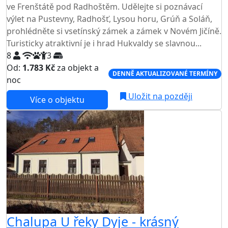
ve Frenštátě pod Radhoštěm. Udělejte si poznávací
výlet na Pustevny, Radhošť, Lysou horu, Grúň a Soláň,
prohlédněte si vsetínský zámek a zámek v Novém Jičíně.
Turisticky atraktivní je i hrad Hukvaldy se slavnou...
8
3
Od:
1.783 Kč
za objekt a
DENNĚ AKTUALIZOVANÉ TERMÍNY
noc
Uložit na později
Více o objektu
Chalupa U řeky Dyje - krásný