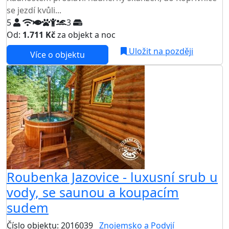
se jezdí kvůli...
5
3
Od:
1.711 Kč
za objekt a noc
Uložit na později
Více o objektu
Roubenka Jazovice - luxusní srub u
vody, se saunou a koupacím
sudem
Číslo objektu: 2016039
Znojemsko a Podyjí