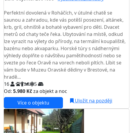
TOP HODNOCENÍ
Perfektní dovolená v Roháčích, v útulné chatě se
saunou a zahradou, kde vás potěší posezení, altánek,
krb, gril, ohniště a bohaté vybavení pro děti. Dvacet
metrů od chaty teče řeka. Ubytování na místě, odkud
lze vyrazit na výlety do přírody, na termální koupaliště,
bazénu nebo akvaparku. Horské túry s nádhernými
výhledy doplňte o návštěvu pamětihodností nebo se
svezte po řece Oravě na vorech neboli pltích. Líbit se
vám bude v Muzeu Oravské dědiny v Brestové, na
hradě...
16
5
Od:
5.980 Kč
za objekt a noc
NEJNIŽŠÍ CENA NA TRHU
Uložit na později
Více o objektu