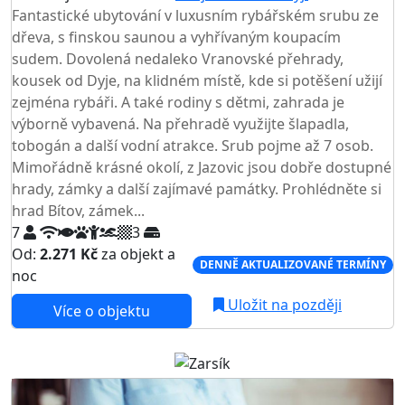
Fantastické ubytování v luxusním rybářském srubu ze
dřeva, s finskou saunou a vyhřívaným koupacím
sudem. Dovolená nedaleko Vranovské přehrady,
kousek od Dyje, na klidném místě, kde si potěšení užijí
zejména rybáři. A také rodiny s dětmi, zahrada je
výborně vybavená. Na přehradě využijte šlapadla,
tobogán a další vodní atrakce. Srub pojme až 7 osob.
Mimořádně krásné okolí, z Jazovic jsou dobře dostupné
hrady, zámky a další zajímavé památky. Prohlédněte si
hrad Bítov, zámek...
7
3
Od:
2.271 Kč
za objekt a
DENNĚ AKTUALIZOVANÉ TERMÍNY
noc
Uložit na později
Více o objektu