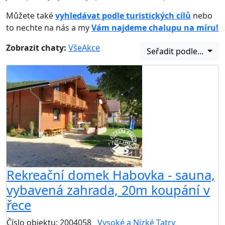
Můžete také
vyhledávat podle turistických cílů
nebo
to nechte na nás a my
Vám najdeme chalupu na míru!
Zobrazit chaty:
Vše
Akce
Seřadit podle...
Rekreační domek Habovka - sauna,
vybavená zahrada, 20m koupání v
řece
Číslo objektu: 2004058
Vysoké a Nízké Tatry