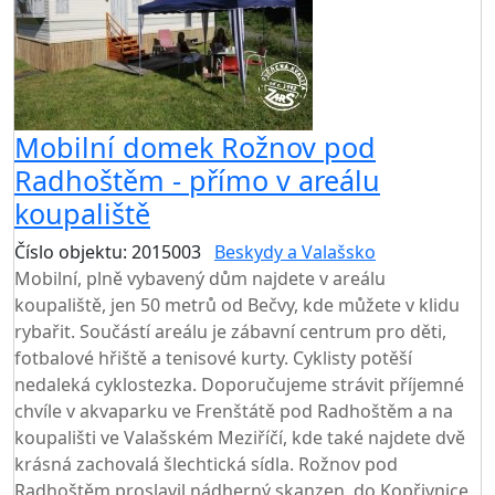
Mobilní domek Rožnov pod
Radhoštěm - přímo v areálu
koupaliště
Číslo objektu: 2015003
Beskydy a Valašsko
Mobilní, plně vybavený dům najdete v areálu
koupaliště, jen 50 metrů od Bečvy, kde můžete v klidu
rybařit. Součástí areálu je zábavní centrum pro děti,
fotbalové hřiště a tenisové kurty. Cyklisty potěší
nedaleká cyklostezka. Doporučujeme strávit příjemné
chvíle v akvaparku ve Frenštátě pod Radhoštěm a na
koupališti ve Valašském Meziříčí, kde také najdete dvě
krásná zachovalá šlechtická sídla. Rožnov pod
Radhoštěm proslavil nádherný skanzen, do Kopřivnice