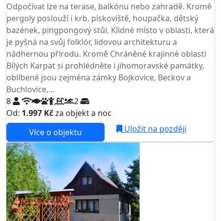
Odpočívat lze na terase, balkónu nebo zahradě. Kromě
pergoly poslouží i krb, pískoviště, houpačka, dětský
bazének, pingpongový stůl. Klidné místo v oblasti, která
je pyšná na svůj folklór, lidovou architekturu a
nádhernou přírodu. Kromě Chráněné krajinné oblasti
Bílých Karpat si prohlédněte i jihomoravské památky,
oblíbené jsou zejména zámky Bojkovice, Beckov a
Buchlovice,...
8
2
Od:
1.997 Kč
za objekt a noc
Uložit na později
Více o objektu