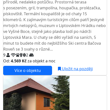
přírodě, nedaleko potůčku. Prostorná terasa
s posezením, gril, trampolína, houpačka, prolézačka,
pískoviště. Termální koupaliště je od chaty 15
kilometrů. K zajímavým turistickým cílům patří Jeskyně
mrtvých netopýrů, muzeum v Liptovském Hrádku nebo
ve Vyšné Boce, stejně jako plavba lodí po nádrži
Liptovská Mara. U chaty se děti vyřádí na saních, 5
minut to budete mít do nejbližšího Ski centra Bačova
Roveň se 3 svahy o různé...
9
2
Od:
4.569 Kč
za objekt a noc
Uložit na později
Více o objektu