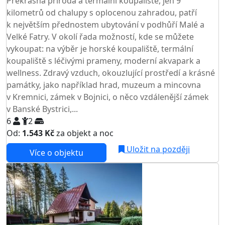
Překrásná příroda a termální koupaliště, jen 9
kilometrů od chalupy s oplocenou zahradou, patří
k největším přednostem ubytování v podhůří Malé a
Velké Fatry. V okolí řada možností, kde se můžete
vykoupat: na výběr je horské koupaliště, termální
koupaliště s léčivými prameny, moderní akvapark a
wellness. Zdravý vzduch, okouzlující prostředí a krásné
památky, jako například hrad, muzeum a mincovna
v Kremnici, zámek v Bojnici, o něco vzdálenější zámek
v Banské Bystrici,...
6
2
Od:
1.543 Kč
za objekt a noc
NEJNIŽŠÍ CENA NA TRHU
Uložit na později
Více o objektu