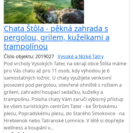
Chata Štôla - pěkná zahrada s
pergolou, grilem, kuželkami a
trampolínou
Číslo objektu: 2019027
Vysoké a Nízké Tatry
Pod vrcholy Vysokých Tater, na okraji obce Štôla máme
pro Vás chatu až pro 11 osob, kdy výhodou je 6
samostatných ložnic. U chaty využijete venkovní
posezení pod pergolou, otevřené ohniště s roštem a
grilem, zahradní houpací sedačku, kuželky a
trampolínu. Poloha chaty Vám zaručí výborný přístup
ke všem turistickým centrům Tater - ke Štrbskému
plesu, Popradskému plesu, do Starého Smokovce - na
Hrebienok nebo Tatranské Lomnice. V létě si dopřejte
wellness a koupání v...