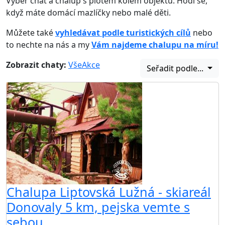
Výběr chat a chalup s plotem kolem objektu. Hodí se,
když máte domácí mazlíčky nebo malé děti.
Můžete také
vyhledávat podle turistických cílů
nebo
to nechte na nás a my
Vám najdeme chalupu na míru!
Zobrazit chaty:
Vše
Akce
Seřadit podle...
Chalupa Liptovská Lužná - skiareál
Donovaly 5 km, pejska vemte s
sebou