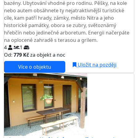
bazény. Ubytování vhodné pro rodinu. Pěšky, na kole
nebo autem obsáhnete ty nejatraktivnější turistické
cíle, kam patří hrady, zámky, město Nitra a jeho
historické památky, obora se zubry, světoznámý
hřebčín nebo jedinečné arboretum. Energii načerpáte
na oplocené zahradě s terasou a grilem.
4
1
Od:
779 Kč
za objekt a noc
Uložit na později
Více o objektu