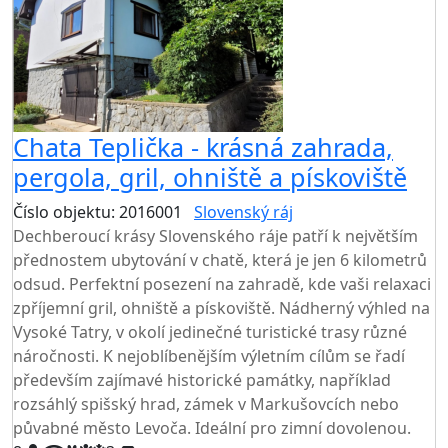
Chata Teplička - krásná zahrada,
pergola, gril, ohniště a pískoviště
Číslo objektu: 2016001
Slovenský ráj
TOP HODNOCENÍ
Dechberoucí krásy Slovenského ráje patří k největším
přednostem ubytování v chatě, která je jen 6 kilometrů
odsud. Perfektní posezení na zahradě, kde vaši relaxaci
zpříjemní gril, ohniště a pískoviště. Nádherný výhled na
Vysoké Tatry, v okolí jedinečné turistické trasy různé
náročnosti. K nejoblíbenějším výletním cílům se řadí
především zajímavé historické památky, například
rozsáhlý spišský hrad, zámek v Markušovcích nebo
půvabné město Levoča. Ideální pro zimní dovolenou.