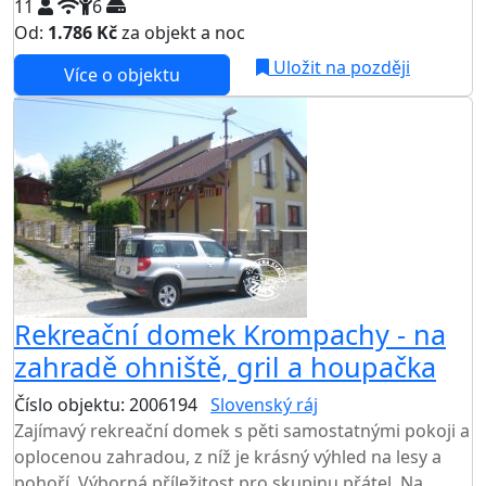
11
6
Od:
1.786 Kč
za objekt a noc
NEJNIŽŠÍ CENA NA TRHU
Uložit na později
Více o objektu
Rekreační domek Krompachy - na
zahradě ohniště, gril a houpačka
Číslo objektu: 2006194
Slovenský ráj
Zajímavý rekreační domek s pěti samostatnými pokoji a
oplocenou zahradou, z níž je krásný výhled na lesy a
pohoří. Výborná příležitost pro skupinu přátel. Na