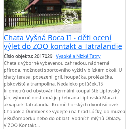
Chata Vyšná Boca II - děti ocení
výlet do ZOO kontakt a Tatralandie
Číslo objektu: 2017029
Vysoké a Nízké Tatry
Chata s výborně vybavenou zahradou, nádherná
příroda, možnosti sportovního vyžití v blízkém okolí. U
chaty terasa, posezení, gril, houpačka, prolézačka,
pískoviště a trampolína. Nedaleko potůček,15
kilometrů od ubytování termální koupaliště Liptovský
Ján, výborně dostupná je přehrada Liptovská Mara i
akvapark Tatralandia. Kromě horských dvoutisícovek
Chopok a Ďumbier se vydejte i na hrad Lúčky, do muzea
v Ružomberku nebo do oblasti Vodních mlýnů Oblazy.
V ZOO Kontakt...