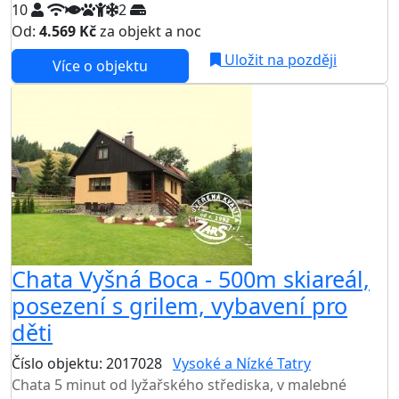
10
2
Od:
4.569 Kč
za objekt a noc
Uložit na později
Více o objektu
Chata Vyšná Boca - 500m skiareál,
posezení s grilem, vybavení pro
děti
Číslo objektu: 2017028
Vysoké a Nízké Tatry
Chata 5 minut od lyžařského střediska, v malebné