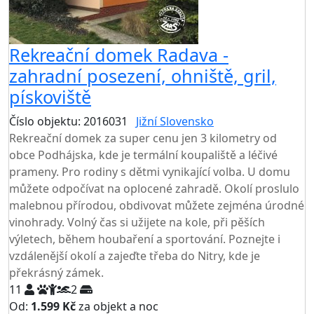
Rekreační domek Radava -
zahradní posezení, ohniště, gril,
pískoviště
Číslo objektu: 2016031
Jižní Slovensko
TOP HODNOCENÍ
Rekreační domek za super cenu jen 3 kilometry od
obce Podhájska, kde je termální koupaliště a léčivé
prameny. Pro rodiny s dětmi vynikající volba. U domu
můžete odpočívat na oplocené zahradě. Okolí proslulo
malebnou přírodou, obdivovat můžete zejména úrodné
vinohrady. Volný čas si užijete na kole, při pěších
výletech, během houbaření a sportování. Poznejte i
vzdálenější okolí a zajeďte třeba do Nitry, kde je
překrásný zámek.
11
2
Od:
1.599 Kč
za objekt a noc