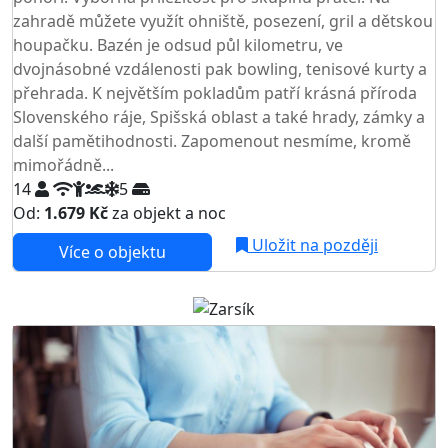
zahradě můžete využít ohniště, posezení, gril a dětskou
houpačku. Bazén je odsud půl kilometru, ve
dvojnásobné vzdálenosti pak bowling, tenisové kurty a
přehrada. K největším pokladům patří krásná příroda
Slovenského ráje, Spišská oblast a také hrady, zámky a
další pamětihodnosti. Zapomenout nesmíme, kromě
mimořádně...
14
5
Od:
1.679 Kč
za objekt a noc
Uložit na později
Více o objektu