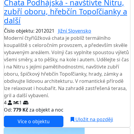
Chata Podhájská - navštivte Nitru,
zubří oboru, hřebčín Topoľčianky a
další
Číslo objektu: 2012021
Jižní Slovensko
Moderní čtyřlůžková chata je poblíž termálního
koupaliště s celoročním provozem, a především skvěle
vybaveným areálem. Volný čas vyplníte spoustou výletů
všemi směry, a to pěšky, na kole i autem. Udělejte si čas
i na Nitru s jejími pamětihodnostmi, navštivte zubří
oboru, špičkový hřebčín Topoľčianky, hrady, zámky a
obdivujte lidovou architekturu. V romantické přírodě
lze relaxovat i houbařit. Na zahradě zastřešená terasa,
gril a další vybavení.
4
1
Od:
779 Kč
za objekt a noc
Uložit na později
Více o objektu