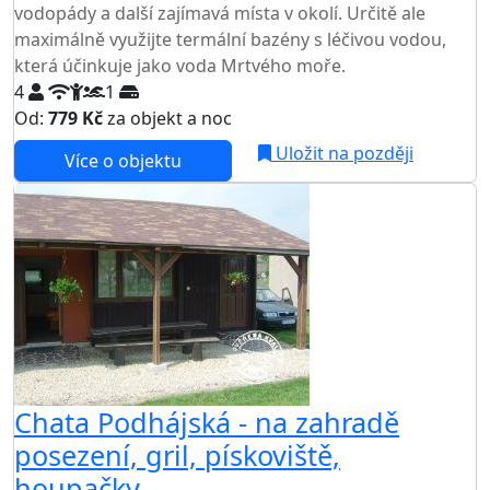
vodopády a další zajímavá místa v okolí. Určitě ale
maximálně využijte termální bazény s léčivou vodou,
která účinkuje jako voda Mrtvého moře.
4
1
Od:
779 Kč
za objekt a noc
Uložit na později
Více o objektu
Chata Podhájská - na zahradě
posezení, gril, pískoviště,
houpačky..