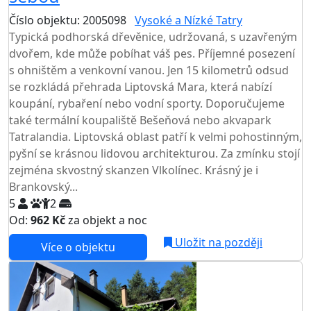
Číslo objektu: 2005098
Vysoké a Nízké Tatry
Typická podhorská dřevěnice, udržovaná, s uzavřeným
dvořem, kde může pobíhat váš pes. Příjemné posezení
s ohništěm a venkovní vanou. Jen 15 kilometrů odsud
se rozkládá přehrada Liptovská Mara, která nabízí
koupání, rybaření nebo vodní sporty. Doporučujeme
také termální koupaliště Bešeňová nebo akvapark
Tatralandia. Liptovská oblast patří k velmi pohostinným,
pyšní se krásnou lidovou architekturou. Za zmínku stojí
zejména skvostný skanzen Vlkolínec. Krásný je i
Brankovský...
5
2
Od:
962 Kč
za objekt a noc
NEJNIŽŠÍ CENA NA TRHU
Uložit na později
Více o objektu