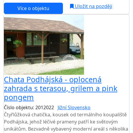
Uložit na později
Více o objektu
Chata Podhájská - oplocená
zahrada s terasou, grilem a pink
pongem
Číslo objektu: 2012022
Jižní Slovensko
TOP HODNOCENÍ
Čtyřlůžková chatička, kousek od termálního koupaliště
Podhájska, jehož léčivé prameny patří ke světovým
unikátům. Bezvadně vybavený moderní areál s několika