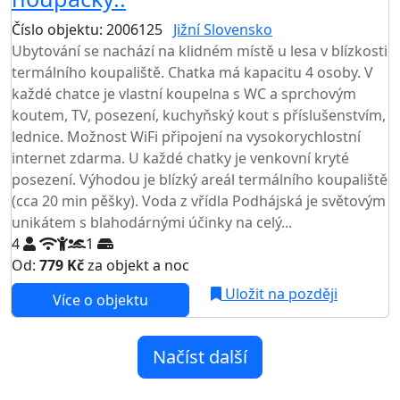
Číslo objektu: 2006125
Jižní Slovensko
TOP HODNOCENÍ
Ubytování se nachází na klidném místě u lesa v blízkosti
termálního koupaliště. Chatka má kapacitu 4 osoby. V
každé chatce je vlastní koupelna s WC a sprchovým
koutem, TV, posezení, kuchyňský kout s příslušenstvím,
lednice. Možnost WiFi připojení na vysokorychlostní
internet zdarma. U každé chatky je venkovní kryté
posezení. Výhodou je blízký areál termálního koupaliště
(cca 20 min pěšky). Voda z vřídla Podhájská je světovým
unikátem s blahodárnými účinky na celý...
4
1
Od:
779 Kč
za objekt a noc
Uložit na později
Více o objektu
Načíst další