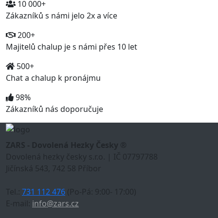
10 000+
Zákazníků s námi jelo 2x a více
200+
Majitelů chalup je s námi přes 10 let
500+
Chat a chalup k pronájmu
98%
Zákazníků nás doporučuje
ZARS - Dovolená Hezky Česky ®
Dovolená hezky česky s.r.o. | IČ 07797788
Jičínská 543, 742 58 Příbor
Tel.:
731 112 476
(Po-Pá: 9:00- 17:00)
E-mail:
info@zars.cz