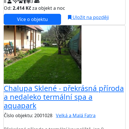
8
3
Od:
2.414 Kč
za objekt a noc
NEJNIŽŠÍ CENA NA TRHU
Uložit na později
Více o objektu
Chalupa Sklené - překrásná příroda
a nedaleko termální spa a
aquapark
Číslo objektu: 2001028
Velká a Malá Fatra
TOP HODNOCENÍ