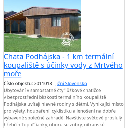
Chata Podhájska - 1 km termální
koupaliště s účinky vody z Mrtvého
moře
Číslo objektu: 2011018
Jižní Slovensko
Ubytování v samostatné čtyřlůžkové chatičce
v bezprostřední blízkosti termálního koupaliště
Podhájska uvítají hlavně rodiny s dětmi. Vynikající místo
pro výlety, houbaření, cyklistiku a lenošení na dobře
vybavené společné zahradě. Navštivte světově proslulý
hřebčín Topoľčianky, oboru se zubry, nitranské